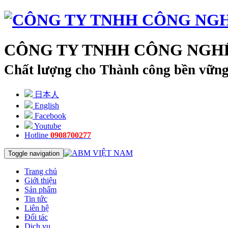
CÔNG TY TNHH CÔNG NGHỆ
Chất lượng cho Thành công bền vữn
日本人
English
Facebook
Youtube
Hotline
0908700277
Toggle navigation
Trang chủ
Giới thiệu
Sản phẩm
Tin tức
Liên hệ
Đối tác
Dịch vụ