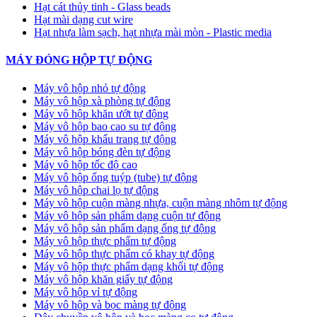
Hạt cát thủy tinh - Glass beads
Hạt mài dạng cut wire
Hạt nhựa làm sạch, hạt nhựa mài mòn - Plastic media
MÁY ĐÓNG HỘP TỰ ĐỘNG
Máy vô hộp nhỏ tự động
Máy vô hộp xà phòng tự động
Máy vô hộp khăn ướt tự động
Máy vô hộp bao cao su tự động
Máy vô hộp khẩu trang tự động
Máy vô hộp bóng đèn tự động
Máy vô hộp tốc độ cao
Máy vô hộp ống tuýp (tube) tự động
Máy vô hộp chai lọ tự động
Máy vô hộp cuộn màng nhựa, cuộn màng nhôm tự động
Máy vô hộp sản phẩm dạng cuộn tự động
Máy vô hộp sản phẩm dạng ống tự động
Máy vô hộp thực phẩm tự động
Máy vô hộp thực phẩm có khay tự động
Máy vô hộp thực phẩm dạng khối tự động
Máy vô hộp khăn giấy tự động
Máy vô hộp vỉ tự động
Máy vô hộp và bọc màng tự động