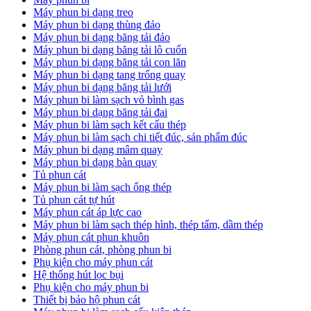
Máy phun bi dạng treo
Máy phun bi dạng thùng đảo
Máy phun bi dạng băng tải đảo
Máy phun bi dạng băng tải lô cuốn
Máy phun bi dạng băng tải con lăn
Máy phun bi dạng tang trống quay
Máy phun bi dạng băng tải lưới
Máy phun bi làm sạch vỏ bình gas
Máy phun bi dạng băng tải đai
Máy phun bi làm sạch kết cấu thép
Máy phun bi làm sạch chi tiết đúc, sản phẩm đúc
Máy phun bi dạng mâm quay
Máy phun bi dạng bàn quay
Tủ phun cát
Máy phun bi làm sạch ống thép
Tủ phun cát tự hút
Máy phun cát áp lực cao
Máy phun bi làm sạch thép hình, thép tấm, dầm thép
Máy phun cát phun khuôn
Phòng phun cát, phòng phun bi
Phụ kiện cho máy phun cát
Hệ thống hút lọc bụi
Phụ kiện cho máy phun bi
Thiết bị bảo hộ phun cát