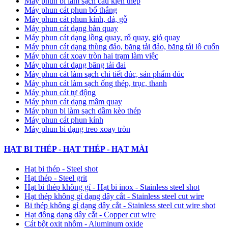
Máy phun bi làm sạch cấu kiện thép
Máy phun cát phun bố thắng
Máy phun cát phun kính, đá, gỗ
Máy phun cát dạng bàn quay
Máy phun cát dạng lồng quay, rổ quay, giỏ quay
Máy phun cát dạng thùng đảo, băng tải đảo, băng tải lô cuốn
Máy phun cát xoay tròn hai trạm làm việc
Máy phun cát dạng băng tải đai
​Máy phun cát làm sạch chi tiết đúc, sản phẩm đúc
Máy phun cát làm sạch ống thép, trục, thanh
Máy phun cát tự động
​Máy phun cát dạng mâm quay
Máy phun bi làm sạch dầm kèo thép
Máy phun cát phun kính
Máy phun bi dạng treo xoay tròn
HẠT BI THÉP - HẠT THÉP - HẠT MÀI
Hạt bi thép - Steel shot
Hạt thép - Steel grit
Hạt bi thép không gỉ - Hạt bi inox - Stainless steel shot
Hạt thép không gỉ dạng dây cắt - Stainless steel cut wire
Bi thép không gỉ dạng dây cắt - Stainless steel cut wire shot
Hạt đồng dạng dây cắt - Copper cut wire
Cát bột oxit nhôm - Aluminum oxide