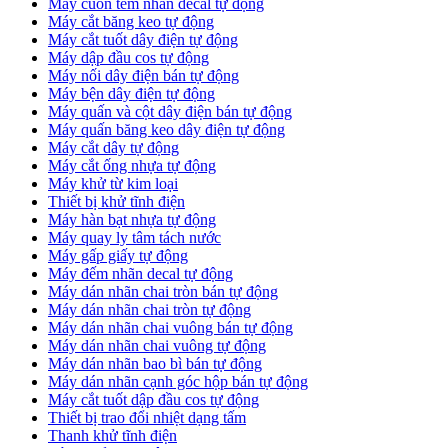
Máy cuốn tem nhãn decal tự động
Máy cắt băng keo tự động
Máy cắt tuốt dây điện tự động
Máy dập đầu cos tự động
Máy nối dây điện bán tự động
Máy bện dây điện tự động
Máy quấn và cột dây điện bán tự động
Máy quấn băng keo dây điện tự động
Máy cắt dây tự động
Máy cắt ống nhựa tự động
Máy khử từ kim loại
Thiết bị khử tĩnh điện
Máy hàn bạt nhựa tự động
Máy quay ly tâm tách nước
Máy gấp giấy tự động
Máy đếm nhãn decal tự động
Máy dán nhãn chai tròn bán tự động
Máy dán nhãn chai tròn tự động
Máy dán nhãn chai vuông bán tự động
Máy dán nhãn chai vuông tự động
Máy dán nhãn bao bì bán tự động
Máy dán nhãn cạnh góc hộp bán tự động
Máy cắt tuốt dập đầu cos tự động
Thiết bị trao đổi nhiệt dạng tấm
Thanh khử tĩnh điện