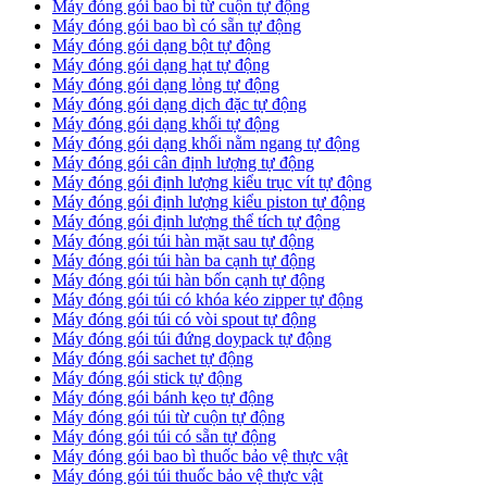
Máy đóng gói bao bì từ cuộn tự động
Máy đóng gói bao bì có sẵn tự động
Máy đóng gói dạng bột tự động
Máy đóng gói dạng hạt tự động
Máy đóng gói dạng lỏng tự động
Máy đóng gói dạng dịch đặc tự động
Máy đóng gói dạng khối tự động
Máy đóng gói dạng khối nằm ngang tự động
Máy đóng gói cân định lượng tự động
Máy đóng gói định lượng kiểu trục vít tự động
Máy đóng gói định lượng kiểu piston tự động
Máy đóng gói định lượng thể tích tự động
Máy đóng gói túi hàn mặt sau tự động
Máy đóng gói túi hàn ba cạnh tự động
Máy đóng gói túi hàn bốn cạnh tự động
Máy đóng gói túi có khóa kéo zipper tự động
Máy đóng gói túi có vòi spout tự động
Máy đóng gói túi đứng doypack tự động
Máy đóng gói sachet tự động
Máy đóng gói stick tự động
Máy đóng gói bánh kẹo tự động
Máy đóng gói túi từ cuộn tự động
Máy đóng gói túi có sẵn tự động
Máy đóng gói bao bì thuốc bảo vệ thực vật
Máy đóng gói túi thuốc bảo vệ thực vật