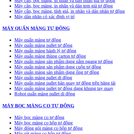
Máy cân, bọc màng, in nhãn và dán nhãn giá tự động
Máy cân, bọc màng, in nhãn và dán tem giá tự động
Máy cân, bọc màng, tính giá, in nhãn và dán nhãn tự động
Máy dán nhãn có xác định vị trí
MÁY QUẤN MÀNG TỰ ĐỘNG
Máy quấn màng tự động
​Máy quấn màng pallet tự động
Máy quấn màng hành lý tự động
Máy quấn màng thùng carton tự động
Máy quấn màng sản phẩm dạng nằm ngang tự động
Máy quấn màng sản phẩm dạng cuộn tự động
Máy quấn màng sản phẩm dạng ống tự động
Máy quấn màng pallet di động
Máy quấn màng pallet bàn quay tự động trên băng tải
Máy quấn màng pallet tự động dạng khung tay quay
Robot quấn màng pallet di động
MÁY BỌC MÀNG CO TỰ ĐỘNG
Máy bọc màng co tự động
Máy bọc màng co hộp tự động
Máy đóng gói màng co hộp tự động
Máy rút màng co hộp tự động