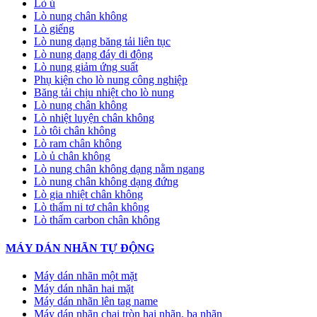
Lò ủ
Lò nung chân không
Lò giếng
Lò nung dạng băng tải liên tục
Lò nung dạng đáy di động
Lò nung giảm ứng suất
Phụ kiện cho lò nung công nghiệp
Băng tải chịu nhiệt cho lò nung
Lò nung chân không
Lò nhiệt luyện chân không
Lò tôi chân không
Lò ram chân không
Lò ủ chân không
Lò nung chân không dạng nằm ngang
Lò nung chân không dạng đứng
Lò gia nhiệt chân không
Lò thấm ni tơ chân không
Lò thấm carbon chân không
MÁY DÁN NHÃN TỰ ĐỘNG
Máy dán nhãn một mặt
Máy dán nhãn hai mặt
Máy dán nhãn lên tag name
Máy dán nhãn chai tròn hai nhãn, ba nhãn