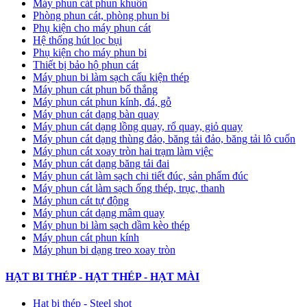
Máy phun cát phun khuôn
Phòng phun cát, phòng phun bi
Phụ kiện cho máy phun cát
Hệ thống hút lọc bụi
Phụ kiện cho máy phun bi
Thiết bị bảo hộ phun cát
Máy phun bi làm sạch cấu kiện thép
Máy phun cát phun bố thắng
Máy phun cát phun kính, đá, gỗ
Máy phun cát dạng bàn quay
Máy phun cát dạng lồng quay, rổ quay, giỏ quay
Máy phun cát dạng thùng đảo, băng tải đảo, băng tải lô cuốn
Máy phun cát xoay tròn hai trạm làm việc
Máy phun cát dạng băng tải đai
​Máy phun cát làm sạch chi tiết đúc, sản phẩm đúc
Máy phun cát làm sạch ống thép, trục, thanh
Máy phun cát tự động
​Máy phun cát dạng mâm quay
Máy phun bi làm sạch dầm kèo thép
Máy phun cát phun kính
Máy phun bi dạng treo xoay tròn
HẠT BI THÉP - HẠT THÉP - HẠT MÀI
Hạt bi thép - Steel shot