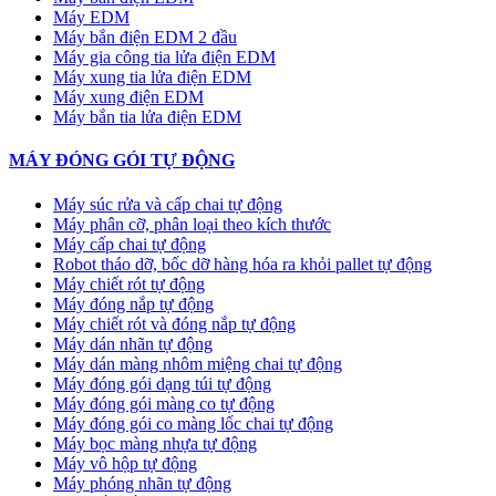
Máy EDM
Máy bắn điện EDM 2 đầu
Máy gia công tia lửa điện EDM
Máy xung tia lửa điện EDM
Máy xung điện EDM
Máy bắn tia lửa điện EDM
MÁY ĐÓNG GÓI TỰ ĐỘNG
Máy súc rửa và cấp chai tự động
Máy phân cỡ, phân loại theo kích thước
Máy cấp chai tự động
Robot tháo dỡ, bốc dỡ hàng hóa ra khỏi pallet tự động
Máy chiết rót tự động
Máy đóng nắp tự động
Máy chiết rót và đóng nắp tự động
Máy dán nhãn tự động
Máy dán màng nhôm miệng chai tự động
Máy đóng gói dạng túi tự động
Máy đóng gói màng co tự động
Máy đóng gói co màng lốc chai tự động
Máy bọc màng nhựa tự động
Máy vô hộp tự động
Máy phóng nhãn tự động