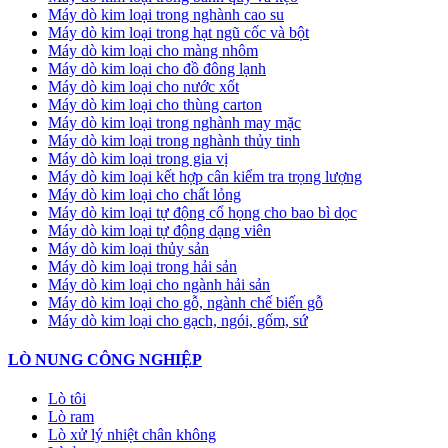
Máy dò kim loại trong nghành cao su
Máy dò kim loại trong hạt ngũ cốc và bột
Máy dò kim loại cho màng nhôm
Máy dò kim loại cho đồ đông lạnh
Máy dò kim loại cho nước xốt
Máy dò kim loại cho thùng carton
Máy dò kim loại trong nghành may mặc
Máy dò kim loại trong nghành thủy tinh
Máy dò kim loại trong gia vị
Máy dò kim loại kết hợp cân kiểm tra trọng lượng
Máy dò kim loại cho chất lỏng
Máy dò kim loại tự động cổ họng cho bao bì dọc
Máy dò kim loại tự động dạng viên
Máy dò kim loại thủy sản
Máy dò kim loại trong hải sản
Máy dò kim loại cho ngành hải sản
Máy dò kim loại cho gỗ, ngành chế biến gỗ
Máy dò kim loại cho gạch, ngói, gốm, sứ
LÒ NUNG CÔNG NGHIỆP
Lò tôi
Lò ram
Lò xử lý nhiệt chân không