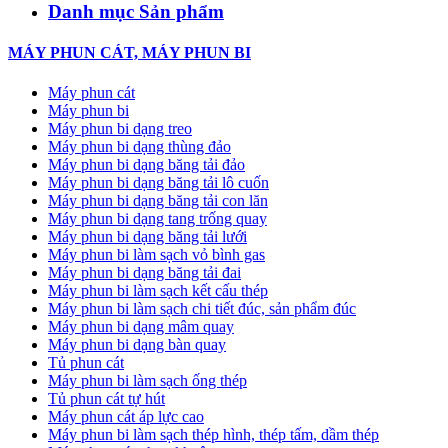
Danh mục Sản phẩm
MÁY PHUN CÁT, MÁY PHUN BI
Máy phun cát
Máy phun bi
Máy phun bi dạng treo
Máy phun bi dạng thùng đảo
Máy phun bi dạng băng tải đảo
Máy phun bi dạng băng tải lô cuốn
Máy phun bi dạng băng tải con lăn
Máy phun bi dạng tang trống quay
Máy phun bi dạng băng tải lưới
Máy phun bi làm sạch vỏ bình gas
Máy phun bi dạng băng tải đai
Máy phun bi làm sạch kết cấu thép
Máy phun bi làm sạch chi tiết đúc, sản phẩm đúc
Máy phun bi dạng mâm quay
Máy phun bi dạng bàn quay
Tủ phun cát
Máy phun bi làm sạch ống thép
Tủ phun cát tự hút
Máy phun cát áp lực cao
Máy phun bi làm sạch thép hình, thép tấm, dầm thép