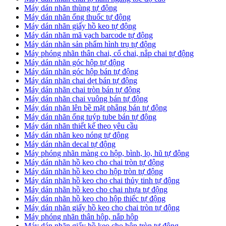
​Máy dán nhãn thùng tự động
Máy dán nhãn ống thuốc tự động
​Máy dán nhãn giấy hồ keo tự động
​Máy dán nhãn mã vạch barcode tự động
​Máy dán nhãn sản phẩm hình trụ tự động
Máy phóng nhãn thân chai, cổ chai, nắp chai tự động
​Máy dán nhãn góc hộp tự động
Máy dán nhãn góc hộp bán tự động
​Máy dán nhãn chai dẹt bán tự động
Máy dán nhãn chai tròn bán tự động
Máy dán nhãn chai vuông bán tự động
Máy dán nhãn lên bề mặt phẵng bán tự động
​Máy dán nhãn ống tuýp tube bán tự động
Máy dán nhãn thiết kế theo yêu cầu
​Máy dán nhãn keo nóng tự động
Máy dán nhãn decal tự động
Máy phóng nhãn màng co hộp, bình, lọ, hũ tự động
Máy dán nhãn hồ keo cho chai tròn tự động
Máy dán nhãn hồ keo cho hộp tròn tự động
Máy dán nhãn hồ keo cho chai thủy tinh tự động
Máy dán nhãn hồ keo cho chai nhựa tự động
Máy dán nhãn hồ keo cho hộp thiếc tự động
Máy dán nhãn giấy hồ keo cho chai tròn tự động
Máy phóng nhãn thân hộp, nắp hộp
Máy dán nhãn giấy hồ keo cho hộp tròn tự động