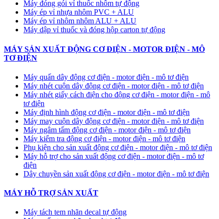
Máy đóng gói vỉ thuốc nhôm tự động
​Máy ép vỉ nhựa nhôm PVC + ALU
​Máy ép vỉ nhôm nhôm ALU + ALU
Máy dập vỉ thuốc và đóng hộp carton tự động
MÁY SẢN XUẤT ĐỘNG CƠ ĐIỆN - MOTOR ĐIỆN - MÔ
TƠ ĐIỆN
Máy quấn dây động cơ điện - motor điện - mô tơ điện
Máy nhét cuộn dây động cơ điện - motor điện - mô tơ điện
Máy nhét giấy cách điện cho động cơ điện - motor điện - mô
tơ điện
Máy định hình động cơ điện - motor điện - mô tơ điện
Máy may cuộn dây động cơ điện - motor điện - mô tơ điện
Máy ngâm tẩm động cơ điện - motor điện - mô tơ điện
Máy kiểm tra động cơ điện - motor điện - mô tơ điện
Phụ kiện cho sản xuất động cơ điện - motor điện - mô tơ điện
Máy hỗ trợ cho sản xuất động cơ điện - motor điện - mô tơ
điện
Dây chuyền sản xuất động cơ điện - motor điện - mô tơ điện
MÁY HỖ TRỢ SẢN XUẤT
Máy tách tem nhãn decal tự động