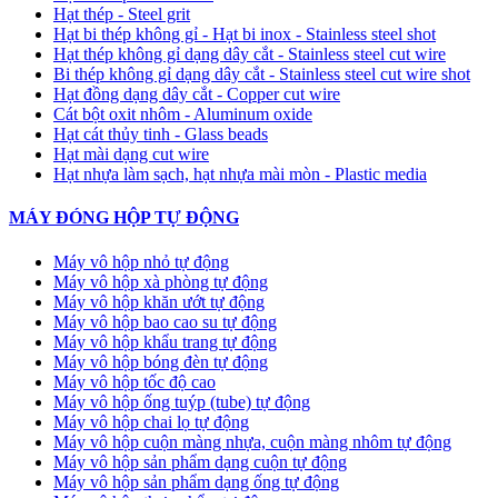
Hạt thép - Steel grit
Hạt bi thép không gỉ - Hạt bi inox - Stainless steel shot
Hạt thép không gỉ dạng dây cắt - Stainless steel cut wire
Bi thép không gỉ dạng dây cắt - Stainless steel cut wire shot
Hạt đồng dạng dây cắt - Copper cut wire
Cát bột oxit nhôm - Aluminum oxide
Hạt cát thủy tinh - Glass beads
Hạt mài dạng cut wire
Hạt nhựa làm sạch, hạt nhựa mài mòn - Plastic media
MÁY ĐÓNG HỘP TỰ ĐỘNG
Máy vô hộp nhỏ tự động
Máy vô hộp xà phòng tự động
Máy vô hộp khăn ướt tự động
Máy vô hộp bao cao su tự động
Máy vô hộp khẩu trang tự động
Máy vô hộp bóng đèn tự động
Máy vô hộp tốc độ cao
Máy vô hộp ống tuýp (tube) tự động
Máy vô hộp chai lọ tự động
Máy vô hộp cuộn màng nhựa, cuộn màng nhôm tự động
Máy vô hộp sản phẩm dạng cuộn tự động
Máy vô hộp sản phẩm dạng ống tự động