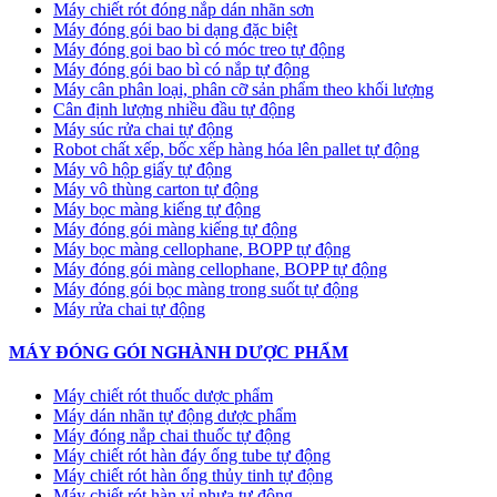
Máy chiết rót đóng nắp dán nhãn sơn
Máy đóng gói bao bi dạng đặc biệt
Máy đóng goi bao bì có móc treo tự động
Máy đóng gói bao bì có nắp tự động
Máy cân phân loại, phân cỡ sản phẩm theo khối lượng
Cân định lượng nhiều đầu tự động
Máy súc rửa chai tự động
Robot chất xếp, bốc xếp hàng hóa lên pallet tự động
Máy vô hộp giấy tự động
Máy vô thùng carton tự động
Máy bọc màng kiếng tự động
Máy đóng gói màng kiếng tự động
Máy bọc màng cellophane, BOPP tự động
Máy đóng gói màng cellophane, BOPP tự động
Máy đóng gói bọc màng trong suốt tự động
Máy rửa chai tự động
MÁY ĐÓNG GÓI NGHÀNH DƯỢC PHẨM
Máy chiết rót thuốc dược phẩm
Máy dán nhãn tự động dược phẩm
Máy đóng nắp chai thuốc tự động
Máy chiết rót hàn đáy ống tube tự động
Máy chiết rót hàn ống thủy tinh tự động
Máy chiết rót hàn vỉ nhựa tự động