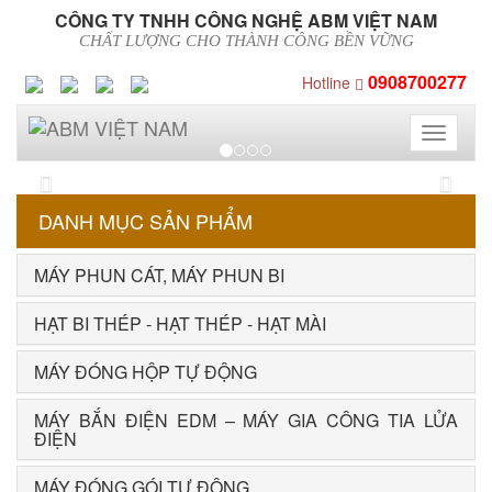
CÔNG TY TNHH CÔNG NGHỆ ABM VIỆT NAM
CHẤT LƯỢNG CHO THÀNH CÔNG BỀN VỮNG
0908700277
Hotline
Toggle
navigati
Previous
Next
DANH MỤC SẢN PHẨM
MÁY PHUN CÁT, MÁY PHUN BI
HẠT BI THÉP - HẠT THÉP - HẠT MÀI
MÁY ĐÓNG HỘP TỰ ĐỘNG
MÁY BẮN ĐIỆN EDM – MÁY GIA CÔNG TIA LỬA
ĐIỆN
MÁY ĐÓNG GÓI TỰ ĐỘNG