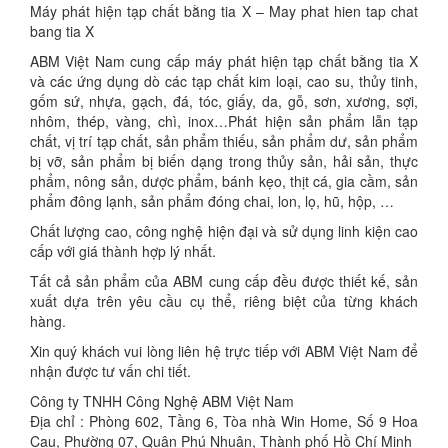
Máy phát hiện tạp chất bằng tia X – May phat hien tap chat
bang tia X
ABM Việt Nam cung cấp máy phát hiện tạp chất bằng tia X
và các ứng dụng dò các tạp chất kim loại, cao su, thủy tinh,
gốm sứ, nhựa, gạch, đá, tóc, giấy, da, gỗ, sơn, xương, sợi,
nhôm, thép, vàng, chì, inox…Phát hiện sản phẩm lẫn tạp
chất, vị trí tạp chất, sản phẩm thiếu, sản phẩm dư, sản phẩm
bị vỡ, sản phẩm bị biến dạng trong thủy sản, hải sản, thực
phẩm, nông sản, dược phẩm, bánh kẹo, thịt cá, gia cầm, sản
phẩm đông lạnh, sản phẩm đóng chai, lon, lọ, hũ, hộp, …
Chất lượng cao, công nghệ hiện đại và sử dụng linh kiện cao
cấp với giá thành hợp lý nhất.
Tất cả sản phẩm của ABM cung cấp đều được thiết kế, sản
xuất dựa trên yêu cầu cụ thể, riêng biệt của từng khách
hàng.
Xin quý khách vui lòng liên hệ trực tiếp với ABM Việt Nam để
nhận được tư vấn chi tiết.
Công ty TNHH Công Nghệ ABM Việt Nam
Địa chỉ : Phòng 602, Tầng 6, Tòa nhà Win Home, Số 9 Hoa
Cau, Phường 07, Quận Phú Nhuận, Thành phố Hồ Chí Minh