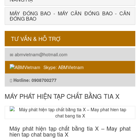
MÁY ĐÓNG BAO - MÁY CÂN ĐÓNG BAO - CÂN
ĐÓNG BAO
TƯ VẤN & HỖ TRỢ
abmvietnam@hotmail.com
Skype: ABMVietnam
Hotline: 0908700277
MÁY PHÁT HIỆN TẠP CHẤT BẰNG TIA X
​Máy phát hiện tạp chất bằng tia X – May phat
hien tap chat bang tia X