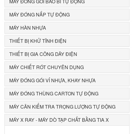
MÁY ĐÓNG GÓI BAO BÌ TỰ ĐỘNG
MÁY ĐÓNG NẮP TỰ ĐỘNG
MÁY HÀN NHỰA
THIẾT BỊ KHỬ TĨNH ĐIỆN
THIẾT BỊ GIA CÔNG DÂY ĐIỆN
MÁY CHIẾT RÓT CHUYÊN DỤNG
MÁY ĐÓNG GÓI VỈ NHỰA, KHAY NHỰA
MÁY ĐÓNG THÙNG CARTON TỰ ĐỘNG
MÁY CÂN KIỂM TRA TRỌNG LƯỢNG TỰ ĐỘNG
MÁY X RAY - MÁY DÒ TẠP CHẤT BẰNG TIA X