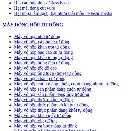
Hạt cát thủy tinh - Glass beads
Hạt mài dạng cut wire
Hạt nhựa làm sạch, hạt nhựa mài mòn - Plastic media
MÁY ĐÓNG HỘP TỰ ĐỘNG
Máy vô hộp nhỏ tự động
Máy vô hộp xà phòng tự động
Máy vô hộp khăn ướt tự động
Máy vô hộp bao cao su tự động
Máy vô hộp khẩu trang tự động
Máy vô hộp bóng đèn tự động
Máy vô hộp tốc độ cao
Máy vô hộp ống tuýp (tube) tự động
Máy vô hộp chai lọ tự động
Máy vô hộp cuộn màng nhựa, cuộn màng nhôm tự động
Máy vô hộp sản phẩm dạng cuộn tự động
Máy vô hộp sản phẩm dạng ống tự động
Máy vô hộp thực phẩm tự động
Máy vô hộp thực phẩm có khay tự động
Máy vô hộp thực phẩm dạng khối tự động
Máy vô hộp khăn giấy tự động
Máy vô hộp vỉ tự động
Máy vô hộp và bọc màng tự động