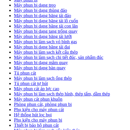
Máy phun bi dạng treo
Máy phun bi dạng thùng đảo
Máy phun bi dạng băng tải đảo
Máy phun bi dạng băng tải lô cuốn
Máy phun bi dạng băng tải con lăn
Máy phun bi dạng tang trống quay
Máy phun bi dạng băng tải lưới
Máy phun bi làm sạch vỏ bình gas
Máy phun bi dạng băng tải đai
Máy phun bi làm sạch kết cấu thép
Máy phun bi làm sạch chi tiết đúc, sản phẩm đúc
Máy phun bi dạng mâm quay
Máy phun bi dạng bàn quay
Tủ phun cát
Máy phun bi làm sạch ống thép
Tủ phun cát tự hút
Máy phun cát áp lực cao
Máy phun bi làm sạch thép hình, thép tấm, dầm thép
Máy phun cát phun khuôn
Phòng phun cát, phòng phun bi
Phụ kiện cho máy phun cát
Hệ thống hút lọc bụi
Phụ kiện cho máy phun bi
Thiết bị bảo hộ phun cát