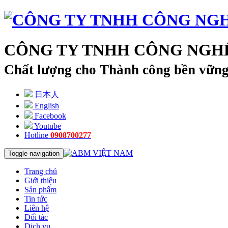
CÔNG TY TNHH CÔNG NGHỆ
Chất lượng cho Thành công bền vữn
日本人
English
Facebook
Youtube
Hotline
0908700277
Toggle navigation
Trang chủ
Giới thiệu
Sản phẩm
Tin tức
Liên hệ
Đối tác
Dịch vụ