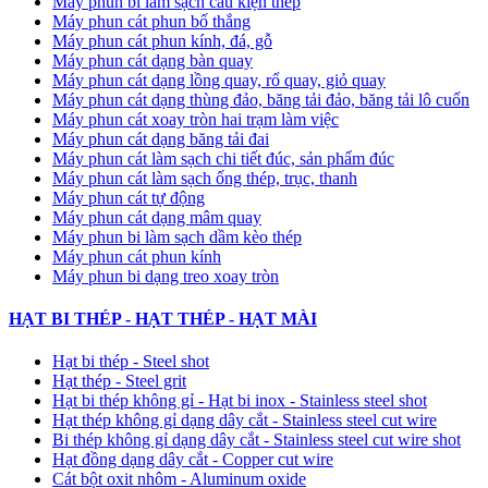
Máy phun bi làm sạch cấu kiện thép
Máy phun cát phun bố thắng
Máy phun cát phun kính, đá, gỗ
Máy phun cát dạng bàn quay
Máy phun cát dạng lồng quay, rổ quay, giỏ quay
Máy phun cát dạng thùng đảo, băng tải đảo, băng tải lô cuốn
Máy phun cát xoay tròn hai trạm làm việc
Máy phun cát dạng băng tải đai
​Máy phun cát làm sạch chi tiết đúc, sản phẩm đúc
Máy phun cát làm sạch ống thép, trục, thanh
Máy phun cát tự động
​Máy phun cát dạng mâm quay
Máy phun bi làm sạch dầm kèo thép
Máy phun cát phun kính
Máy phun bi dạng treo xoay tròn
HẠT BI THÉP - HẠT THÉP - HẠT MÀI
Hạt bi thép - Steel shot
Hạt thép - Steel grit
Hạt bi thép không gỉ - Hạt bi inox - Stainless steel shot
Hạt thép không gỉ dạng dây cắt - Stainless steel cut wire
Bi thép không gỉ dạng dây cắt - Stainless steel cut wire shot
Hạt đồng dạng dây cắt - Copper cut wire
Cát bột oxit nhôm - Aluminum oxide