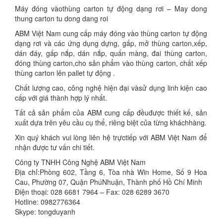
Máy đóng vàothùng carton tự động dạng rơi – May dong
thung carton tu dong dang roi
ABM Việt Nam cung cấp máy đóng vào thùng carton tự động
dạng rơi và các ứng dụng dựng, gấp, mở thùng carton,xếp,
dán đáy, gấp nắp, dán nắp, quấn màng, đai thùng carton,
đóng thùng carton,cho sản phẩm vào thùng carton, chất xếp
thùng carton lên pallet tự động .
Chất lượng cao, công nghệ hiện đại vàsử dụng linh kiện cao
cấp với giá thành hợp lý nhất.
Tất cả sản phẩm của ABM cung cấp đềuđược thiết kế, sản
xuất dựa trên yêu cầu cụ thể, riêng biệt của từng kháchhàng.
Xin quý khách vui lòng liên hệ trựctiếp với ABM Việt Nam để
nhận được tư vấn chi tiết.
Công ty TNHH Công Nghệ ABM Việt Nam
Địa chỉ:Phòng 602, Tầng 6, Tòa nhà Win Home, Số 9 Hoa
Cau, Phường 07, Quận PhúNhuận, Thành phố Hồ Chí Minh
Điện thoại: 028 6681 7964 – Fax: 028 6289 3670
Hotline: 0982776364
Skype: tongduyanh