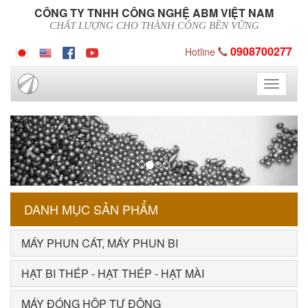
CÔNG TY TNHH CÔNG NGHỆ ABM VIỆT NAM
CHẤT LƯỢNG CHO THÀNH CÔNG BỀN VỮNG
0908700277
Hotline
Toggle
navigati
Previous
Next
DANH MỤC SẢN PHẨM
MÁY PHUN CÁT, MÁY PHUN BI
HẠT BI THÉP - HẠT THÉP - HẠT MÀI
MÁY ĐÓNG HỘP TỰ ĐỘNG