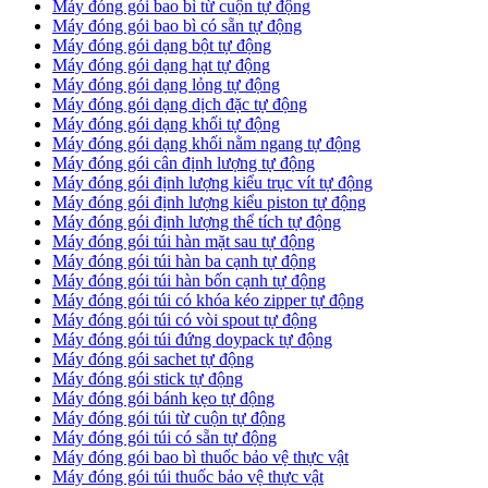
Máy đóng gói bao bì từ cuộn tự động
Máy đóng gói bao bì có sẵn tự động
Máy đóng gói dạng bột tự động
Máy đóng gói dạng hạt tự động
Máy đóng gói dạng lỏng tự động
Máy đóng gói dạng dịch đặc tự động
Máy đóng gói dạng khối tự động
Máy đóng gói dạng khối nằm ngang tự động
Máy đóng gói cân định lượng tự động
Máy đóng gói định lượng kiểu trục vít tự động
Máy đóng gói định lượng kiểu piston tự động
Máy đóng gói định lượng thể tích tự động
Máy đóng gói túi hàn mặt sau tự động
Máy đóng gói túi hàn ba cạnh tự động
Máy đóng gói túi hàn bốn cạnh tự động
Máy đóng gói túi có khóa kéo zipper tự động
Máy đóng gói túi có vòi spout tự động
Máy đóng gói túi đứng doypack tự động
Máy đóng gói sachet tự động
Máy đóng gói stick tự động
Máy đóng gói bánh kẹo tự động
Máy đóng gói túi từ cuộn tự động
Máy đóng gói túi có sẵn tự động
Máy đóng gói bao bì thuốc bảo vệ thực vật
Máy đóng gói túi thuốc bảo vệ thực vật