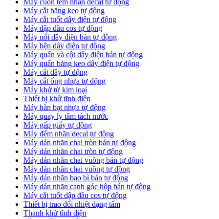
Máy cuốn tem nhãn decal tự động
Máy cắt băng keo tự động
Máy cắt tuốt dây điện tự động
Máy dập đầu cos tự động
Máy nối dây điện bán tự động
Máy bện dây điện tự động
Máy quấn và cột dây điện bán tự động
Máy quấn băng keo dây điện tự động
Máy cắt dây tự động
Máy cắt ống nhựa tự động
Máy khử từ kim loại
Thiết bị khử tĩnh điện
Máy hàn bạt nhựa tự động
Máy quay ly tâm tách nước
Máy gấp giấy tự động
Máy đếm nhãn decal tự động
Máy dán nhãn chai tròn bán tự động
Máy dán nhãn chai tròn tự động
Máy dán nhãn chai vuông bán tự động
Máy dán nhãn chai vuông tự động
Máy dán nhãn bao bì bán tự động
Máy dán nhãn cạnh góc hộp bán tự động
Máy cắt tuốt dập đầu cos tự động
Thiết bị trao đổi nhiệt dạng tấm
Thanh khử tĩnh điện