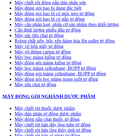
Máy chiết rót đóng nắp dán nhãn sơn
Máy đóng gói bao bi dạng đặc biệt
Máy đóng goi bao bì có móc treo tự động
Máy đóng gói bao bì có nắp tự động
Máy cân phân loại, phân cỡ sản phẩm theo khối lượng
Cân định lượng nhiều đầu tự động
Máy súc rửa chai tự động
Robot chất xếp, bốc xếp hàng hóa lên pallet tự động
Máy vô hộp giấy tự động
Máy vô thùng carton tự động
Máy bọc màng kiếng tự động
Máy đóng gói màng kiếng tự động
Máy bọc màng cellophane, BOPP tự động
Máy đóng gói màng cellophane, BOPP tự động
Máy đóng gói bọc màng trong suốt tự động
Máy rửa chai tự động
MÁY ĐÓNG GÓI NGHÀNH DƯỢC PHẨM
Máy chiết rót thuốc dược phẩm
Máy dán nhãn tự động dược phẩm
Máy đóng nắp chai thuốc tự động
Máy chiết rót hàn đáy ống tube tự động
Máy chiết rót hàn ống thủy tinh tự động
Máy chiết rót hàn vỉ nhựa tự động