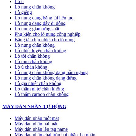
Lò ủ
Lò nung chân không
Lò giếng
Lò nung dạng băng tải liên tục
Lò nung dạng đáy di động
Lò nung giảm ứng suất
Phụ kiện cho lò nung công nghiệp
Băng tải chịu nhiệt cho lò nung
Lò nung chân không
Lò nhiệt luyện chân không
Lò tôi chân không
Lò ram chân không
Lò ủ chân không
Lò nung chân không dạng nằm ngang
Lò nung chân không dạng đứng
Lò gia nhiệt chân không
Lò thấm ni tơ chân không
Lò thấm carbon chân không
MÁY DÁN NHÃN TỰ ĐỘNG
Máy dán nhãn một mặt
Máy dán nhãn hai mặt
Máy dán nhãn lên tag name
Máy dán nhãn chai tròn hai nhãn, ba nhãn