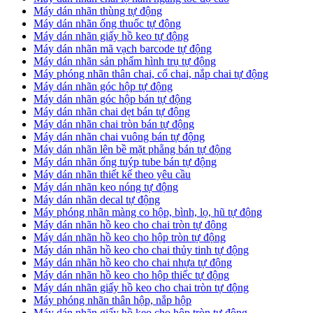
​Máy dán nhãn thùng tự động
Máy dán nhãn ống thuốc tự động
​Máy dán nhãn giấy hồ keo tự động
​Máy dán nhãn mã vạch barcode tự động
​Máy dán nhãn sản phẩm hình trụ tự động
Máy phóng nhãn thân chai, cổ chai, nắp chai tự động
​Máy dán nhãn góc hộp tự động
Máy dán nhãn góc hộp bán tự động
​Máy dán nhãn chai dẹt bán tự động
Máy dán nhãn chai tròn bán tự động
Máy dán nhãn chai vuông bán tự động
Máy dán nhãn lên bề mặt phẵng bán tự động
​Máy dán nhãn ống tuýp tube bán tự động
Máy dán nhãn thiết kế theo yêu cầu
​Máy dán nhãn keo nóng tự động
Máy dán nhãn decal tự động
Máy phóng nhãn màng co hộp, bình, lọ, hũ tự động
Máy dán nhãn hồ keo cho chai tròn tự động
Máy dán nhãn hồ keo cho hộp tròn tự động
Máy dán nhãn hồ keo cho chai thủy tinh tự động
Máy dán nhãn hồ keo cho chai nhựa tự động
Máy dán nhãn hồ keo cho hộp thiếc tự động
Máy dán nhãn giấy hồ keo cho chai tròn tự động
Máy phóng nhãn thân hộp, nắp hộp
Máy dán nhãn giấy hồ keo cho hộp tròn tự động