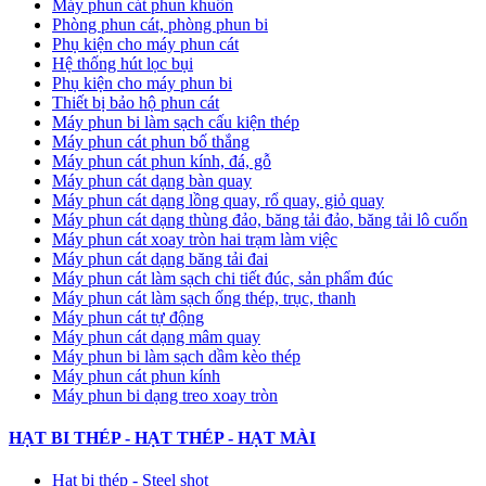
Máy phun cát phun khuôn
Phòng phun cát, phòng phun bi
Phụ kiện cho máy phun cát
Hệ thống hút lọc bụi
Phụ kiện cho máy phun bi
Thiết bị bảo hộ phun cát
Máy phun bi làm sạch cấu kiện thép
Máy phun cát phun bố thắng
Máy phun cát phun kính, đá, gỗ
Máy phun cát dạng bàn quay
Máy phun cát dạng lồng quay, rổ quay, giỏ quay
Máy phun cát dạng thùng đảo, băng tải đảo, băng tải lô cuốn
Máy phun cát xoay tròn hai trạm làm việc
Máy phun cát dạng băng tải đai
​Máy phun cát làm sạch chi tiết đúc, sản phẩm đúc
Máy phun cát làm sạch ống thép, trục, thanh
Máy phun cát tự động
​Máy phun cát dạng mâm quay
Máy phun bi làm sạch dầm kèo thép
Máy phun cát phun kính
Máy phun bi dạng treo xoay tròn
HẠT BI THÉP - HẠT THÉP - HẠT MÀI
Hạt bi thép - Steel shot