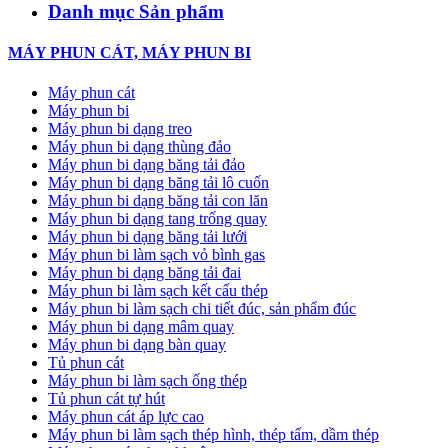
Danh mục Sản phẩm
MÁY PHUN CÁT, MÁY PHUN BI
Máy phun cát
Máy phun bi
Máy phun bi dạng treo
Máy phun bi dạng thùng đảo
Máy phun bi dạng băng tải đảo
Máy phun bi dạng băng tải lô cuốn
Máy phun bi dạng băng tải con lăn
Máy phun bi dạng tang trống quay
Máy phun bi dạng băng tải lưới
Máy phun bi làm sạch vỏ bình gas
Máy phun bi dạng băng tải đai
Máy phun bi làm sạch kết cấu thép
Máy phun bi làm sạch chi tiết đúc, sản phẩm đúc
Máy phun bi dạng mâm quay
Máy phun bi dạng bàn quay
Tủ phun cát
Máy phun bi làm sạch ống thép
Tủ phun cát tự hút
Máy phun cát áp lực cao
Máy phun bi làm sạch thép hình, thép tấm, dầm thép