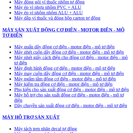
Máy đóng gói vỉ thuốc nhôm tự động
​Máy ép vỉ nhựa nhôm PVC + ALU
​Máy ép vỉ nhôm nhôm ALU + ALU
Máy dập vỉ thuốc và đóng hộp carton tự động
MÁY SẢN XUẤT ĐỘNG CƠ ĐIỆN - MOTOR ĐIỆN - MÔ
TƠ ĐIỆN
Máy quấn dây động cơ điện - motor điện - mô tơ điện
Máy nhét cuộn dây động cơ điện - motor điện - mô tơ điện
Máy nhét giấy cách điện cho động cơ điện - motor điện - mô
tơ điện
Máy định hình động cơ điện - motor điện - mô tơ điện
Máy may cuộn dây động cơ điện - motor điện - mô tơ điện
Máy ngâm tẩm động cơ điện - motor điện - mô tơ điện
Máy kiểm tra động cơ điện - motor điện - mô tơ điện
Phụ kiện cho sản xuất động cơ điện - motor điện - mô tơ điện
Máy hỗ trợ cho sản xuất động cơ điện - motor điện - mô tơ
điện
Dây chuyền sản xuất động cơ điện - motor điện - mô tơ điện
MÁY HỖ TRỢ SẢN XUẤT
Máy tách tem nhãn decal tự động