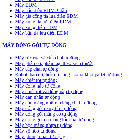
Máy EDM
Máy bắn điện EDM 2 đầu
Máy gia công tia lửa điện EDM
Máy xung tia lửa điện EDM
Máy xung điện EDM
Máy bắn tia lửa điện EDM
MÁY ĐÓNG GÓI TỰ ĐỘNG
Máy súc rửa và cấp chai tự động
Máy phân cỡ, phân loại theo kích thước
Máy cấp chai tự động
Robot tháo dỡ, bốc dỡ hàng hóa ra khỏi pallet tự động
Máy chiết rót tự động
Máy đóng nắp tự động
Máy chiết rót và đóng nắp tự động
Máy dán nhãn tự động
Máy dán màng nhôm miệng chai tự động
Máy đóng gói dạng túi tự động
Máy đóng gói màng co tự động
Máy đóng gói co màng lốc chai tự động
Máy bọc màng nhựa tự động
Máy vô hộp tự động
Máy phóng nhãn tự động