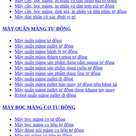
Máy cân, bọc màng, in nhãn và dán nhãn giá tự động
Máy cân, bọc màng, in nhãn và dán tem giá tự động
Máy cân, bọc màng, tính giá, in nhãn và dán nhãn tự động
Máy dán nhãn có xác định vị trí
MÁY QUẤN MÀNG TỰ ĐỘNG
Máy quấn màng tự động
​Máy quấn màng pallet tự động
Máy quấn màng hành lý tự động
Máy quấn màng thùng carton tự động
Máy quấn màng sản phẩm dạng nằm ngang tự động
Máy quấn màng sản phẩm dạng cuộn tự động
Máy quấn màng sản phẩm dạng ống tự động
Máy quấn màng pallet di động
Máy quấn màng pallet bàn quay tự động trên băng tải
Máy quấn màng pallet tự động dạng khung tay quay
Robot quấn màng pallet di động
MÁY BỌC MÀNG CO TỰ ĐỘNG
Máy bọc màng co tự động
Máy bọc màng co hộp tự động
Máy đóng gói màng co hộp tự động
Máy rút màng co hộp tự động