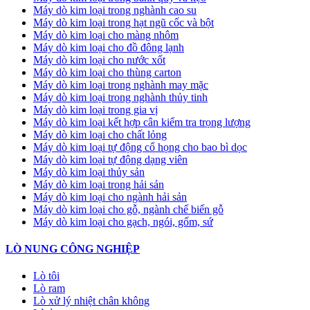
Máy dò kim loại trong nghành cao su
Máy dò kim loại trong hạt ngũ cốc và bột
Máy dò kim loại cho màng nhôm
Máy dò kim loại cho đồ đông lạnh
Máy dò kim loại cho nước xốt
Máy dò kim loại cho thùng carton
Máy dò kim loại trong nghành may mặc
Máy dò kim loại trong nghành thủy tinh
Máy dò kim loại trong gia vị
Máy dò kim loại kết hợp cân kiểm tra trọng lượng
Máy dò kim loại cho chất lỏng
Máy dò kim loại tự động cổ họng cho bao bì dọc
Máy dò kim loại tự động dạng viên
Máy dò kim loại thủy sản
Máy dò kim loại trong hải sản
Máy dò kim loại cho ngành hải sản
Máy dò kim loại cho gỗ, ngành chế biến gỗ
Máy dò kim loại cho gạch, ngói, gốm, sứ
LÒ NUNG CÔNG NGHIỆP
Lò tôi
Lò ram
Lò xử lý nhiệt chân không