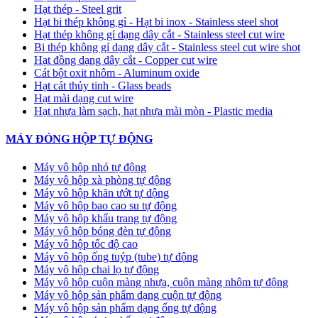
Hạt thép - Steel grit
Hạt bi thép không gỉ - Hạt bi inox - Stainless steel shot
Hạt thép không gỉ dạng dây cắt - Stainless steel cut wire
Bi thép không gỉ dạng dây cắt - Stainless steel cut wire shot
Hạt đồng dạng dây cắt - Copper cut wire
Cát bột oxit nhôm - Aluminum oxide
Hạt cát thủy tinh - Glass beads
Hạt mài dạng cut wire
Hạt nhựa làm sạch, hạt nhựa mài mòn - Plastic media
MÁY ĐÓNG HỘP TỰ ĐỘNG
Máy vô hộp nhỏ tự động
Máy vô hộp xà phòng tự động
Máy vô hộp khăn ướt tự động
Máy vô hộp bao cao su tự động
Máy vô hộp khẩu trang tự động
Máy vô hộp bóng đèn tự động
Máy vô hộp tốc độ cao
Máy vô hộp ống tuýp (tube) tự động
Máy vô hộp chai lọ tự động
Máy vô hộp cuộn màng nhựa, cuộn màng nhôm tự động
Máy vô hộp sản phẩm dạng cuộn tự động
Máy vô hộp sản phẩm dạng ống tự động