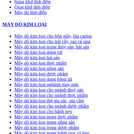
Súng khử tĩnh điện
Quạt khử tĩnh điện
Máy đo tĩnh điện
MÁY DÒ KIM LOẠI
Máy dò kim loại cho hộp giấy, bìa carton
Máy dò kim loại cho trái cây, rau củ quả
Máy dò kim loại trong thủy sản, hải sản
Máy dò kim loại dạng rơi
Máy dò kim loại hải sản
Máy dò kim loại thực phẩm
Máy dò kim loại nông sản
Máy dò kim loại dược phẩm
Máy dò kim loại dạng băng tải
Máy dò kim loại nghành may mặc
Máy dò kim loại cho ngành thuỷ sản
Máy dò kim loại cho ngành thực phẩm
Máy dò kim loại thịt gia súc, gia cầm
Máy dò kim loại cho ngành dược phẩm
Máy dò kim loại cho bánh kẹo
Máy dò kim loại trong thực phẩm
Máy dò kim loại trong nông sản
Máy dò kim loại trong dược phẩm
Máy dò kim loại trong bánh quy và kẹo