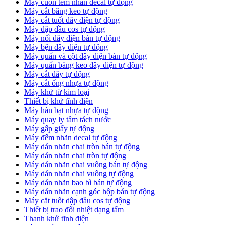
Máy cuốn tem nhãn decal tự động
Máy cắt băng keo tự động
Máy cắt tuốt dây điện tự động
Máy dập đầu cos tự động
Máy nối dây điện bán tự động
Máy bện dây điện tự động
Máy quấn và cột dây điện bán tự động
Máy quấn băng keo dây điện tự động
Máy cắt dây tự động
Máy cắt ống nhựa tự động
Máy khử từ kim loại
Thiết bị khử tĩnh điện
Máy hàn bạt nhựa tự động
Máy quay ly tâm tách nước
Máy gấp giấy tự động
Máy đếm nhãn decal tự động
Máy dán nhãn chai tròn bán tự động
Máy dán nhãn chai tròn tự động
Máy dán nhãn chai vuông bán tự động
Máy dán nhãn chai vuông tự động
Máy dán nhãn bao bì bán tự động
Máy dán nhãn cạnh góc hộp bán tự động
Máy cắt tuốt dập đầu cos tự động
Thiết bị trao đổi nhiệt dạng tấm
Thanh khử tĩnh điện