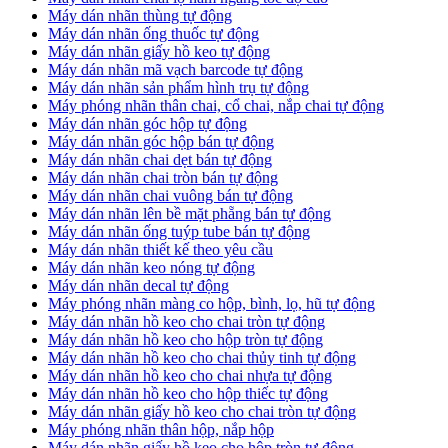
​Máy dán nhãn thùng tự động
Máy dán nhãn ống thuốc tự động
​Máy dán nhãn giấy hồ keo tự động
​Máy dán nhãn mã vạch barcode tự động
​Máy dán nhãn sản phẩm hình trụ tự động
Máy phóng nhãn thân chai, cổ chai, nắp chai tự động
​Máy dán nhãn góc hộp tự động
Máy dán nhãn góc hộp bán tự động
​Máy dán nhãn chai dẹt bán tự động
Máy dán nhãn chai tròn bán tự động
Máy dán nhãn chai vuông bán tự động
Máy dán nhãn lên bề mặt phẵng bán tự động
​Máy dán nhãn ống tuýp tube bán tự động
Máy dán nhãn thiết kế theo yêu cầu
​Máy dán nhãn keo nóng tự động
Máy dán nhãn decal tự động
Máy phóng nhãn màng co hộp, bình, lọ, hũ tự động
Máy dán nhãn hồ keo cho chai tròn tự động
Máy dán nhãn hồ keo cho hộp tròn tự động
Máy dán nhãn hồ keo cho chai thủy tinh tự động
Máy dán nhãn hồ keo cho chai nhựa tự động
Máy dán nhãn hồ keo cho hộp thiếc tự động
Máy dán nhãn giấy hồ keo cho chai tròn tự động
Máy phóng nhãn thân hộp, nắp hộp
Máy dán nhãn giấy hồ keo cho hộp tròn tự động