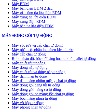
Máy EDM
Máy bắn điện EDM 2 đầu
Máy gia công tia lửa điện EDM
Máy xung tia lửa điện EDM
Máy xung điện EDM
Máy bắn tia lửa điện EDM
MÁY ĐÓNG GÓI TỰ ĐỘNG
Máy súc rửa và cấp chai tự động
Máy phân cỡ, phân loại theo kích thước
Máy cấp chai tự động
Robot tháo dỡ, bốc dỡ hàng hóa ra khỏi pallet tự động
Máy chiết rót tự động
Máy đóng nắp tự động
Máy chiết rót và đóng nắp tự động
Máy dán nhãn tự động
Máy dán màng nhôm miệng chai tự động
Máy đóng gói dạng túi tự động
Máy đóng gói màng co tự động
Máy đóng gói co màng lốc chai tự động
Máy bọc màng nhựa tự động
Máy vô hộp tự động
Máy phóng nhãn tự động