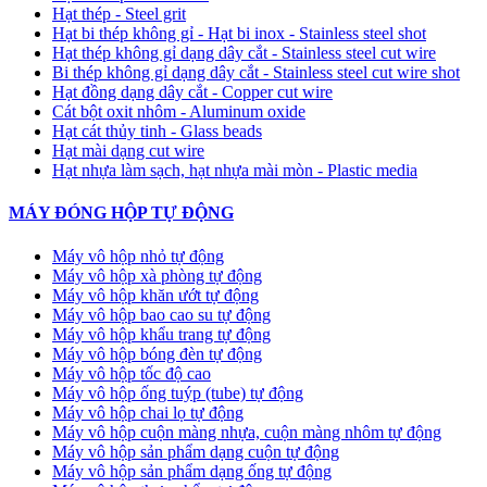
Hạt thép - Steel grit
Hạt bi thép không gỉ - Hạt bi inox - Stainless steel shot
Hạt thép không gỉ dạng dây cắt - Stainless steel cut wire
Bi thép không gỉ dạng dây cắt - Stainless steel cut wire shot
Hạt đồng dạng dây cắt - Copper cut wire
Cát bột oxit nhôm - Aluminum oxide
Hạt cát thủy tinh - Glass beads
Hạt mài dạng cut wire
Hạt nhựa làm sạch, hạt nhựa mài mòn - Plastic media
MÁY ĐÓNG HỘP TỰ ĐỘNG
Máy vô hộp nhỏ tự động
Máy vô hộp xà phòng tự động
Máy vô hộp khăn ướt tự động
Máy vô hộp bao cao su tự động
Máy vô hộp khẩu trang tự động
Máy vô hộp bóng đèn tự động
Máy vô hộp tốc độ cao
Máy vô hộp ống tuýp (tube) tự động
Máy vô hộp chai lọ tự động
Máy vô hộp cuộn màng nhựa, cuộn màng nhôm tự động
Máy vô hộp sản phẩm dạng cuộn tự động
Máy vô hộp sản phẩm dạng ống tự động