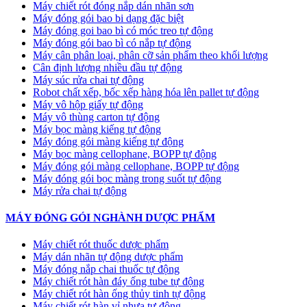
Máy chiết rót đóng nắp dán nhãn sơn
Máy đóng gói bao bi dạng đặc biệt
Máy đóng goi bao bì có móc treo tự động
Máy đóng gói bao bì có nắp tự động
Máy cân phân loại, phân cỡ sản phẩm theo khối lượng
Cân định lượng nhiều đầu tự động
Máy súc rửa chai tự động
Robot chất xếp, bốc xếp hàng hóa lên pallet tự động
Máy vô hộp giấy tự động
Máy vô thùng carton tự động
Máy bọc màng kiếng tự động
Máy đóng gói màng kiếng tự động
Máy bọc màng cellophane, BOPP tự động
Máy đóng gói màng cellophane, BOPP tự động
Máy đóng gói bọc màng trong suốt tự động
Máy rửa chai tự động
MÁY ĐÓNG GÓI NGHÀNH DƯỢC PHẨM
Máy chiết rót thuốc dược phẩm
Máy dán nhãn tự động dược phẩm
Máy đóng nắp chai thuốc tự động
Máy chiết rót hàn đáy ống tube tự động
Máy chiết rót hàn ống thủy tinh tự động
Máy chiết rót hàn vỉ nhựa tự động