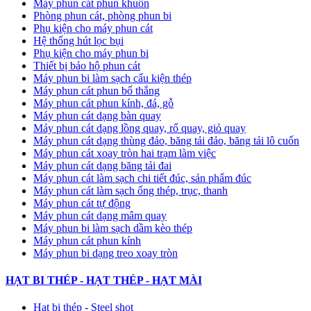
Máy phun cát phun khuôn
Phòng phun cát, phòng phun bi
Phụ kiện cho máy phun cát
Hệ thống hút lọc bụi
Phụ kiện cho máy phun bi
Thiết bị bảo hộ phun cát
Máy phun bi làm sạch cấu kiện thép
Máy phun cát phun bố thắng
Máy phun cát phun kính, đá, gỗ
Máy phun cát dạng bàn quay
Máy phun cát dạng lồng quay, rổ quay, giỏ quay
Máy phun cát dạng thùng đảo, băng tải đảo, băng tải lô cuốn
Máy phun cát xoay tròn hai trạm làm việc
Máy phun cát dạng băng tải đai
​Máy phun cát làm sạch chi tiết đúc, sản phẩm đúc
Máy phun cát làm sạch ống thép, trục, thanh
Máy phun cát tự động
​Máy phun cát dạng mâm quay
Máy phun bi làm sạch dầm kèo thép
Máy phun cát phun kính
Máy phun bi dạng treo xoay tròn
HẠT BI THÉP - HẠT THÉP - HẠT MÀI
Hạt bi thép - Steel shot