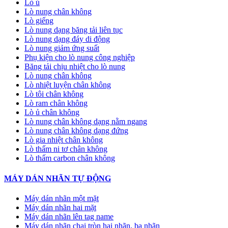
Lò ủ
Lò nung chân không
Lò giếng
Lò nung dạng băng tải liên tục
Lò nung dạng đáy di động
Lò nung giảm ứng suất
Phụ kiện cho lò nung công nghiệp
Băng tải chịu nhiệt cho lò nung
Lò nung chân không
Lò nhiệt luyện chân không
Lò tôi chân không
Lò ram chân không
Lò ủ chân không
Lò nung chân không dạng nằm ngang
Lò nung chân không dạng đứng
Lò gia nhiệt chân không
Lò thấm ni tơ chân không
Lò thấm carbon chân không
MÁY DÁN NHÃN TỰ ĐỘNG
Máy dán nhãn một mặt
Máy dán nhãn hai mặt
Máy dán nhãn lên tag name
Máy dán nhãn chai tròn hai nhãn, ba nhãn