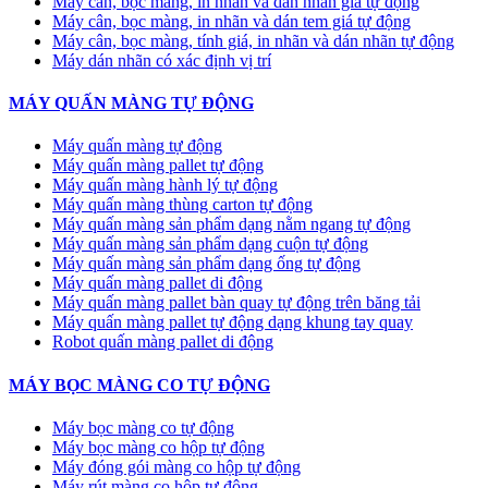
Máy cân, bọc màng, in nhãn và dán nhãn giá tự động
Máy cân, bọc màng, in nhãn và dán tem giá tự động
Máy cân, bọc màng, tính giá, in nhãn và dán nhãn tự động
Máy dán nhãn có xác định vị trí
MÁY QUẤN MÀNG TỰ ĐỘNG
Máy quấn màng tự động
​Máy quấn màng pallet tự động
Máy quấn màng hành lý tự động
Máy quấn màng thùng carton tự động
Máy quấn màng sản phẩm dạng nằm ngang tự động
Máy quấn màng sản phẩm dạng cuộn tự động
Máy quấn màng sản phẩm dạng ống tự động
Máy quấn màng pallet di động
Máy quấn màng pallet bàn quay tự động trên băng tải
Máy quấn màng pallet tự động dạng khung tay quay
Robot quấn màng pallet di động
MÁY BỌC MÀNG CO TỰ ĐỘNG
Máy bọc màng co tự động
Máy bọc màng co hộp tự động
Máy đóng gói màng co hộp tự động
Máy rút màng co hộp tự động