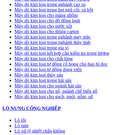
Máy dò kim loại trong nghành cao su
Máy dò kim loại trong hạt ngũ cốc và bột
Máy dò kim loại cho màng nhôm
Máy dò kim loại cho đồ đông lạnh
Máy dò kim loại cho nước xốt
Máy dò kim loại cho thùng carton
Máy dò kim loại trong nghành may mặc
Máy dò kim loại trong nghành thủy tinh
Máy dò kim loại trong gia vị
Máy dò kim loại kết hợp cân kiểm tra trọng lượng
Máy dò kim loại cho chất lỏng
Máy dò kim loại tự động cổ họng cho bao bì dọc
Máy dò kim loại tự động dạng viên
Máy dò kim loại thủy sản
Máy dò kim loại trong hải sản
Máy dò kim loại cho ngành hải sản
Máy dò kim loại cho gỗ, ngành chế biến gỗ
Máy dò kim loại cho gạch, ngói, gốm, sứ
LÒ NUNG CÔNG NGHIỆP
Lò tôi
Lò ram
Lò xử lý nhiệt chân không