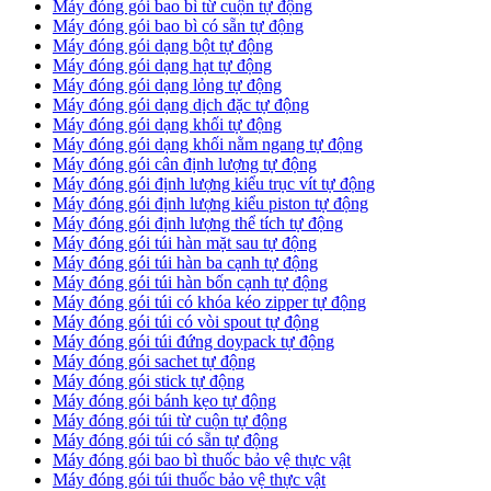
Máy đóng gói bao bì từ cuộn tự động
Máy đóng gói bao bì có sẵn tự động
Máy đóng gói dạng bột tự động
Máy đóng gói dạng hạt tự động
Máy đóng gói dạng lỏng tự động
Máy đóng gói dạng dịch đặc tự động
Máy đóng gói dạng khối tự động
Máy đóng gói dạng khối nằm ngang tự động
Máy đóng gói cân định lượng tự động
Máy đóng gói định lượng kiểu trục vít tự động
Máy đóng gói định lượng kiểu piston tự động
Máy đóng gói định lượng thể tích tự động
Máy đóng gói túi hàn mặt sau tự động
Máy đóng gói túi hàn ba cạnh tự động
Máy đóng gói túi hàn bốn cạnh tự động
Máy đóng gói túi có khóa kéo zipper tự động
Máy đóng gói túi có vòi spout tự động
Máy đóng gói túi đứng doypack tự động
Máy đóng gói sachet tự động
Máy đóng gói stick tự động
Máy đóng gói bánh kẹo tự động
Máy đóng gói túi từ cuộn tự động
Máy đóng gói túi có sẵn tự động
Máy đóng gói bao bì thuốc bảo vệ thực vật
Máy đóng gói túi thuốc bảo vệ thực vật