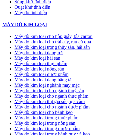
Súng khử tĩnh điện
Quạt khử tĩnh điện
Máy đo tĩnh điện
MÁY DÒ KIM LOẠI
Máy dò kim loại cho hộp giấy, bìa carton
Máy dò kim loại cho trái cây, rau củ quả
Máy dò kim loại trong thủy sản, hải sản
Máy dò kim loại dạng rơi
Máy dò kim loại hải sản
Máy dò kim loại thực phẩm
Máy dò kim loại nông sản
Máy dò kim loại dược phẩm
Máy dò kim loại dạng băng tải
Máy dò kim loại nghành may mặc
Máy dò kim loại cho ngành thuỷ sản
Máy dò kim loại cho ngành thực phẩm
Máy dò kim loại thịt gia súc, gia cầm
Máy dò kim loại cho ngành dược phẩm
Máy dò kim loại cho bánh kẹo
Máy dò kim loại trong thực phẩm
Máy dò kim loại trong nông sản
Máy dò kim loại trong dược phẩm
Máy dò kim loại trong bánh quy và kẹo