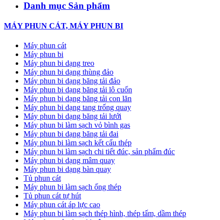
Danh mục Sản phẩm
MÁY PHUN CÁT, MÁY PHUN BI
Máy phun cát
Máy phun bi
Máy phun bi dạng treo
Máy phun bi dạng thùng đảo
Máy phun bi dạng băng tải đảo
Máy phun bi dạng băng tải lô cuốn
Máy phun bi dạng băng tải con lăn
Máy phun bi dạng tang trống quay
Máy phun bi dạng băng tải lưới
Máy phun bi làm sạch vỏ bình gas
Máy phun bi dạng băng tải đai
Máy phun bi làm sạch kết cấu thép
Máy phun bi làm sạch chi tiết đúc, sản phẩm đúc
Máy phun bi dạng mâm quay
Máy phun bi dạng bàn quay
Tủ phun cát
Máy phun bi làm sạch ống thép
Tủ phun cát tự hút
Máy phun cát áp lực cao
Máy phun bi làm sạch thép hình, thép tấm, dầm thép