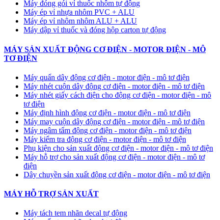
Máy đóng gói vỉ thuốc nhôm tự động
​Máy ép vỉ nhựa nhôm PVC + ALU
​Máy ép vỉ nhôm nhôm ALU + ALU
Máy dập vỉ thuốc và đóng hộp carton tự động
MÁY SẢN XUẤT ĐỘNG CƠ ĐIỆN - MOTOR ĐIỆN - MÔ
TƠ ĐIỆN
Máy quấn dây động cơ điện - motor điện - mô tơ điện
Máy nhét cuộn dây động cơ điện - motor điện - mô tơ điện
Máy nhét giấy cách điện cho động cơ điện - motor điện - mô
tơ điện
Máy định hình động cơ điện - motor điện - mô tơ điện
Máy may cuộn dây động cơ điện - motor điện - mô tơ điện
Máy ngâm tẩm động cơ điện - motor điện - mô tơ điện
Máy kiểm tra động cơ điện - motor điện - mô tơ điện
Phụ kiện cho sản xuất động cơ điện - motor điện - mô tơ điện
Máy hỗ trợ cho sản xuất động cơ điện - motor điện - mô tơ
điện
Dây chuyền sản xuất động cơ điện - motor điện - mô tơ điện
MÁY HỖ TRỢ SẢN XUẤT
Máy tách tem nhãn decal tự động