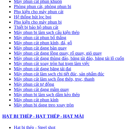
Máy phun cát phun khuôn
Phòng phun cát, phòng phun bi
Phụ kiện cho máy phun cát
Hệ thống hút lọc bụi
Phụ kiện cho máy phun bi
Thiết bị bảo hộ phun cát
Máy phun bi làm sạch cấu kiện thép
Máy phun cát phun bố thắng
Máy phun cát phun kính, đá, gỗ
Máy phun cát dạng bàn quay
Máy phun cát dạng lồng quay, rổ quay, giỏ quay
Máy phun cát dạng thùng đảo, băng tải đảo, băng tải lô cuốn
Máy phun cát xoay tròn hai trạm làm việc
Máy phun cát dạng băng tải đai
​Máy phun cát làm sạch chi tiết đúc, sản phẩm đúc
Máy phun cát làm sạch ống thép, trục, thanh
Máy phun cát tự động
​Máy phun cát dạng mâm quay
Máy phun bi làm sạch dầm kèo thép
Máy phun cát phun kính
Máy phun bi dạng treo xoay tròn
HẠT BI THÉP - HẠT THÉP - HẠT MÀI
Hạt bi thép - Steel shot