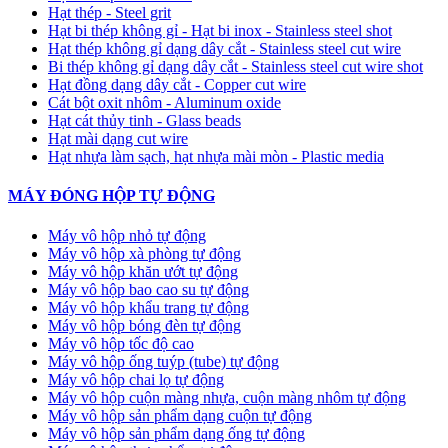
Hạt thép - Steel grit
Hạt bi thép không gỉ - Hạt bi inox - Stainless steel shot
Hạt thép không gỉ dạng dây cắt - Stainless steel cut wire
Bi thép không gỉ dạng dây cắt - Stainless steel cut wire shot
Hạt đồng dạng dây cắt - Copper cut wire
Cát bột oxit nhôm - Aluminum oxide
Hạt cát thủy tinh - Glass beads
Hạt mài dạng cut wire
Hạt nhựa làm sạch, hạt nhựa mài mòn - Plastic media
MÁY ĐÓNG HỘP TỰ ĐỘNG
Máy vô hộp nhỏ tự động
Máy vô hộp xà phòng tự động
Máy vô hộp khăn ướt tự động
Máy vô hộp bao cao su tự động
Máy vô hộp khẩu trang tự động
Máy vô hộp bóng đèn tự động
Máy vô hộp tốc độ cao
Máy vô hộp ống tuýp (tube) tự động
Máy vô hộp chai lọ tự động
Máy vô hộp cuộn màng nhựa, cuộn màng nhôm tự động
Máy vô hộp sản phẩm dạng cuộn tự động
Máy vô hộp sản phẩm dạng ống tự động