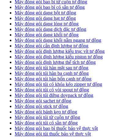
Máy đóng gói bao bì từ cuộn tự động
Máy đóng gói bao bì có sẵn tự động
Máy đóng gói dạng bột tự động
Máy đóng gói dạng hạt tự động
Máy đóng gói dạng lỏng tự động
Máy đóng gói dạng dịch đặc tự động
Máy đóng gói dạng khối tự động
Máy đóng gói dạng khối nằm ngang tự động
Máy đóng gói cân định lượng tự động
Máy đóng gói định lượng kiểu trục vít tự động
Máy đóng gói định lượng kiểu piston tự động
Máy đóng gói định lượng thể tích tự động
Máy đóng gói túi hàn mặt sau tự động
Máy đóng gói túi hàn ba cạnh tự động
Máy đóng gói túi hàn bốn cạnh tự động
Máy đóng gói túi có khóa kéo zipper tự động
Máy đóng gói túi có vòi spout tự động
Máy đóng gói túi đứng doypack tự động
Máy đóng gói sachet tự động
Máy đóng gói stick tự động
Máy đóng gói bánh kẹo tự động
Máy đóng gói túi từ cuộn tự động
Máy đóng gói túi có sẵn tự động
Máy đóng gói bao bì thuốc bảo vệ thực vật
Máy đóng gói túi thuốc bảo vệ thực vật