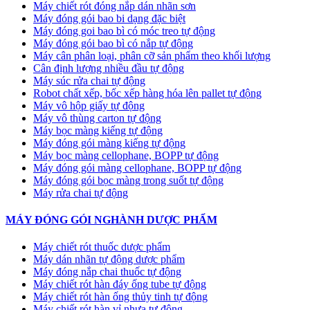
Máy chiết rót đóng nắp dán nhãn sơn
Máy đóng gói bao bi dạng đặc biệt
Máy đóng goi bao bì có móc treo tự động
Máy đóng gói bao bì có nắp tự động
Máy cân phân loại, phân cỡ sản phẩm theo khối lượng
Cân định lượng nhiều đầu tự động
Máy súc rửa chai tự động
Robot chất xếp, bốc xếp hàng hóa lên pallet tự động
Máy vô hộp giấy tự động
Máy vô thùng carton tự động
Máy bọc màng kiếng tự động
Máy đóng gói màng kiếng tự động
Máy bọc màng cellophane, BOPP tự động
Máy đóng gói màng cellophane, BOPP tự động
Máy đóng gói bọc màng trong suốt tự động
Máy rửa chai tự động
MÁY ĐÓNG GÓI NGHÀNH DƯỢC PHẨM
Máy chiết rót thuốc dược phẩm
Máy dán nhãn tự động dược phẩm
Máy đóng nắp chai thuốc tự động
Máy chiết rót hàn đáy ống tube tự động
Máy chiết rót hàn ống thủy tinh tự động
Máy chiết rót hàn vỉ nhựa tự động