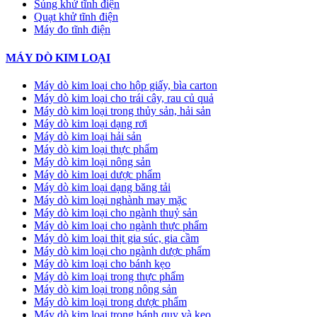
Súng khử tĩnh điện
Quạt khử tĩnh điện
Máy đo tĩnh điện
MÁY DÒ KIM LOẠI
Máy dò kim loại cho hộp giấy, bìa carton
Máy dò kim loại cho trái cây, rau củ quả
Máy dò kim loại trong thủy sản, hải sản
Máy dò kim loại dạng rơi
Máy dò kim loại hải sản
Máy dò kim loại thực phẩm
Máy dò kim loại nông sản
Máy dò kim loại dược phẩm
Máy dò kim loại dạng băng tải
Máy dò kim loại nghành may mặc
Máy dò kim loại cho ngành thuỷ sản
Máy dò kim loại cho ngành thực phẩm
Máy dò kim loại thịt gia súc, gia cầm
Máy dò kim loại cho ngành dược phẩm
Máy dò kim loại cho bánh kẹo
Máy dò kim loại trong thực phẩm
Máy dò kim loại trong nông sản
Máy dò kim loại trong dược phẩm
Máy dò kim loại trong bánh quy và kẹo