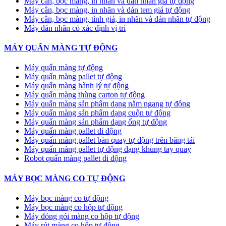
Máy cân, bọc màng, in nhãn và dán nhãn giá tự động
Máy cân, bọc màng, in nhãn và dán tem giá tự động
Máy cân, bọc màng, tính giá, in nhãn và dán nhãn tự động
Máy dán nhãn có xác định vị trí
MÁY QUẤN MÀNG TỰ ĐỘNG
Máy quấn màng tự động
​Máy quấn màng pallet tự động
Máy quấn màng hành lý tự động
Máy quấn màng thùng carton tự động
Máy quấn màng sản phẩm dạng nằm ngang tự động
Máy quấn màng sản phẩm dạng cuộn tự động
Máy quấn màng sản phẩm dạng ống tự động
Máy quấn màng pallet di động
Máy quấn màng pallet bàn quay tự động trên băng tải
Máy quấn màng pallet tự động dạng khung tay quay
Robot quấn màng pallet di động
MÁY BỌC MÀNG CO TỰ ĐỘNG
Máy bọc màng co tự động
Máy bọc màng co hộp tự động
Máy đóng gói màng co hộp tự động
Máy rút màng co hộp tự động