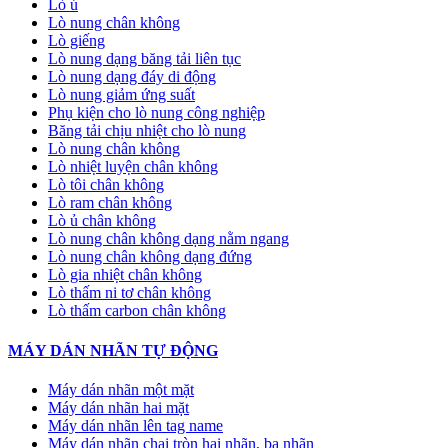
Lò ủ
Lò nung chân không
Lò giếng
Lò nung dạng băng tải liên tục
Lò nung dạng đáy di động
Lò nung giảm ứng suất
Phụ kiện cho lò nung công nghiệp
Băng tải chịu nhiệt cho lò nung
Lò nung chân không
Lò nhiệt luyện chân không
Lò tôi chân không
Lò ram chân không
Lò ủ chân không
Lò nung chân không dạng nằm ngang
Lò nung chân không dạng đứng
Lò gia nhiệt chân không
Lò thấm ni tơ chân không
Lò thấm carbon chân không
MÁY DÁN NHÃN TỰ ĐỘNG
Máy dán nhãn một mặt
Máy dán nhãn hai mặt
Máy dán nhãn lên tag name
Máy dán nhãn chai tròn hai nhãn, ba nhãn