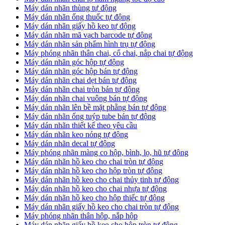
​Máy dán nhãn thùng tự động
Máy dán nhãn ống thuốc tự động
​Máy dán nhãn giấy hồ keo tự động
​Máy dán nhãn mã vạch barcode tự động
​Máy dán nhãn sản phẩm hình trụ tự động
Máy phóng nhãn thân chai, cổ chai, nắp chai tự động
​Máy dán nhãn góc hộp tự động
Máy dán nhãn góc hộp bán tự động
​Máy dán nhãn chai dẹt bán tự động
Máy dán nhãn chai tròn bán tự động
Máy dán nhãn chai vuông bán tự động
Máy dán nhãn lên bề mặt phẵng bán tự động
​Máy dán nhãn ống tuýp tube bán tự động
Máy dán nhãn thiết kế theo yêu cầu
​Máy dán nhãn keo nóng tự động
Máy dán nhãn decal tự động
Máy phóng nhãn màng co hộp, bình, lọ, hũ tự động
Máy dán nhãn hồ keo cho chai tròn tự động
Máy dán nhãn hồ keo cho hộp tròn tự động
Máy dán nhãn hồ keo cho chai thủy tinh tự động
Máy dán nhãn hồ keo cho chai nhựa tự động
Máy dán nhãn hồ keo cho hộp thiếc tự động
Máy dán nhãn giấy hồ keo cho chai tròn tự động
Máy phóng nhãn thân hộp, nắp hộp
Máy dán nhãn giấy hồ keo cho hộp tròn tự động