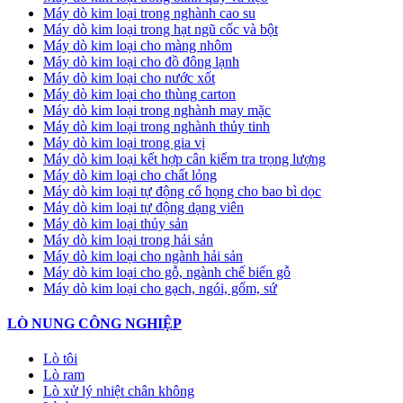
Máy dò kim loại trong nghành cao su
Máy dò kim loại trong hạt ngũ cốc và bột
Máy dò kim loại cho màng nhôm
Máy dò kim loại cho đồ đông lạnh
Máy dò kim loại cho nước xốt
Máy dò kim loại cho thùng carton
Máy dò kim loại trong nghành may mặc
Máy dò kim loại trong nghành thủy tinh
Máy dò kim loại trong gia vị
Máy dò kim loại kết hợp cân kiểm tra trọng lượng
Máy dò kim loại cho chất lỏng
Máy dò kim loại tự động cổ họng cho bao bì dọc
Máy dò kim loại tự động dạng viên
Máy dò kim loại thủy sản
Máy dò kim loại trong hải sản
Máy dò kim loại cho ngành hải sản
Máy dò kim loại cho gỗ, ngành chế biến gỗ
Máy dò kim loại cho gạch, ngói, gốm, sứ
LÒ NUNG CÔNG NGHIỆP
Lò tôi
Lò ram
Lò xử lý nhiệt chân không