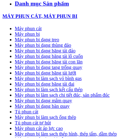
Danh mục Sản phẩm
MÁY PHUN CÁT, MÁY PHUN BI
Máy phun cát
Máy phun bi
Máy phun bi dạng treo
Máy phun bi dạng thùng đảo
Máy phun bi dạng băng tải đảo
Máy phun bi dạng băng tải lô cuốn
Máy phun bi dạng băng tải con lăn
Máy phun bi dạng tang trống quay
Máy phun bi dạng băng tải lưới
Máy phun bi làm sạch vỏ bình gas
Máy phun bi dạng băng tải đai
Máy phun bi làm sạch kết cấu thép
Máy phun bi làm sạch chi tiết đúc, sản phẩm đúc
Máy phun bi dạng mâm quay
Máy phun bi dạng bàn quay
Tủ phun cát
Máy phun bi làm sạch ống thép
Tủ phun cát tự hút
Máy phun cát áp lực cao
Máy phun bi làm sạch thép hình, thép tấm, dầm thép