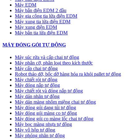
Máy EDM
Máy bắn điện EDM 2 đầu
Máy gia công tia lửa điện EDM
Máy xung tia lửa điện EDM
Máy xung điện EDM
Máy bắn tia lửa điện EDM
MÁY ĐÓNG GÓI TỰ ĐỘNG
Máy súc rửa và cấp chai tự động
Máy phân cỡ, phân loại theo kích thước
Máy cấp chai tự động
Robot tháo dỡ, bốc dỡ hàng hóa ra khỏi pallet tự động
Máy chiết rót tự động
Máy đóng nắp tự động
Máy chiết rót và đóng nắp tự động
Máy dán nhãn tự động
Máy dán màng nhôm miệng chai tự động
Máy đóng gói dạng túi tự động
Máy đóng gói màng co tự động
Máy đóng gói co màng lốc chai tự động
Máy bọc màng nhựa tự động
Máy vô hộp tự động
Máy phóng nhãn tự động