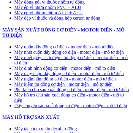
Máy đóng gói vỉ thuốc nhôm tự động
​Máy ép vỉ nhựa nhôm PVC + ALU
​Máy ép vỉ nhôm nhôm ALU + ALU
Máy dập vỉ thuốc và đóng hộp carton tự động
MÁY SẢN XUẤT ĐỘNG CƠ ĐIỆN - MOTOR ĐIỆN - MÔ
TƠ ĐIỆN
Máy quấn dây động cơ điện - motor điện - mô tơ điện
Máy nhét cuộn dây động cơ điện - motor điện - mô tơ điện
Máy nhét giấy cách điện cho động cơ điện - motor điện - mô
tơ điện
Máy định hình động cơ điện - motor điện - mô tơ điện
Máy may cuộn dây động cơ điện - motor điện - mô tơ điện
Máy ngâm tẩm động cơ điện - motor điện - mô tơ điện
Máy kiểm tra động cơ điện - motor điện - mô tơ điện
Phụ kiện cho sản xuất động cơ điện - motor điện - mô tơ điện
Máy hỗ trợ cho sản xuất động cơ điện - motor điện - mô tơ
điện
Dây chuyền sản xuất động cơ điện - motor điện - mô tơ điện
MÁY HỖ TRỢ SẢN XUẤT
Máy tách tem nhãn decal tự động