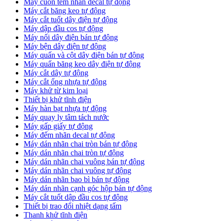
Máy cuốn tem nhãn decal tự động
Máy cắt băng keo tự động
Máy cắt tuốt dây điện tự động
Máy dập đầu cos tự động
Máy nối dây điện bán tự động
Máy bện dây điện tự động
Máy quấn và cột dây điện bán tự động
Máy quấn băng keo dây điện tự động
Máy cắt dây tự động
Máy cắt ống nhựa tự động
Máy khử từ kim loại
Thiết bị khử tĩnh điện
Máy hàn bạt nhựa tự động
Máy quay ly tâm tách nước
Máy gấp giấy tự động
Máy đếm nhãn decal tự động
Máy dán nhãn chai tròn bán tự động
Máy dán nhãn chai tròn tự động
Máy dán nhãn chai vuông bán tự động
Máy dán nhãn chai vuông tự động
Máy dán nhãn bao bì bán tự động
Máy dán nhãn cạnh góc hộp bán tự động
Máy cắt tuốt dập đầu cos tự động
Thiết bị trao đổi nhiệt dạng tấm
Thanh khử tĩnh điện