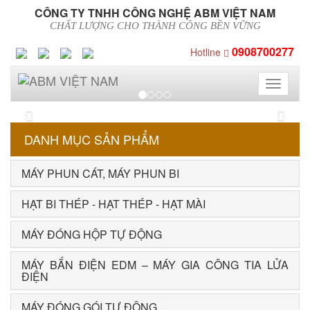
CÔNG TY TNHH CÔNG NGHỆ ABM VIỆT NAM
CHẤT LƯỢNG CHO THÀNH CÔNG BỀN VỮNG
0908700277
Hotline
Toggle
navigati
Previous
Next
DANH MỤC SẢN PHẨM
MÁY PHUN CÁT, MÁY PHUN BI
HẠT BI THÉP - HẠT THÉP - HẠT MÀI
MÁY ĐÓNG HỘP TỰ ĐỘNG
MÁY BẮN ĐIỆN EDM – MÁY GIA CÔNG TIA LỬA
ĐIỆN
MÁY ĐÓNG GÓI TỰ ĐỘNG