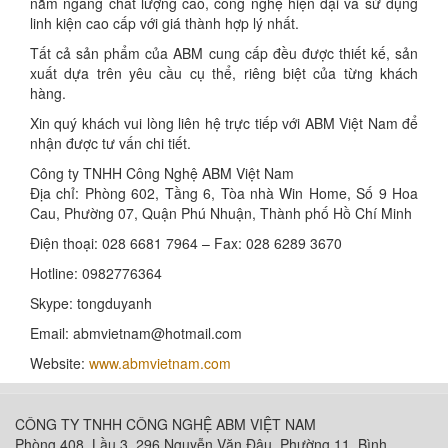
nằm ngang chất lượng cao, công nghệ hiện đại và sử dụng
linh kiện cao cấp với giá thành hợp lý nhất.
Tất cả sản phẩm của ABM cung cấp đều được thiết kế, sản
xuất dựa trên yêu cầu cụ thể, riêng biệt của từng khách
hàng.
Xin quý khách vui lòng liên hệ trực tiếp với ABM Việt Nam để
nhận được tư vấn chi tiết.
Công ty TNHH Công Nghệ ABM Việt Nam
Địa chỉ: Phòng 602, Tầng 6, Tòa nhà Win Home, Số 9 Hoa
Cau, Phường 07, Quận Phú Nhuận, Thành phố Hồ Chí Minh
Điện thoại: 028 6681 7964 – Fax: 028 6289 3670
Hotline: 0982776364
Skype: tongduyanh
Email: abmvietnam@hotmail.com
Website:
www.abmvietnam.com
CÔNG TY TNHH CÔNG NGHỆ ABM VIỆT NAM
Phòng 408, Lầu 3, 296 Nguyễn Văn Đậu, Phường 11, Bình