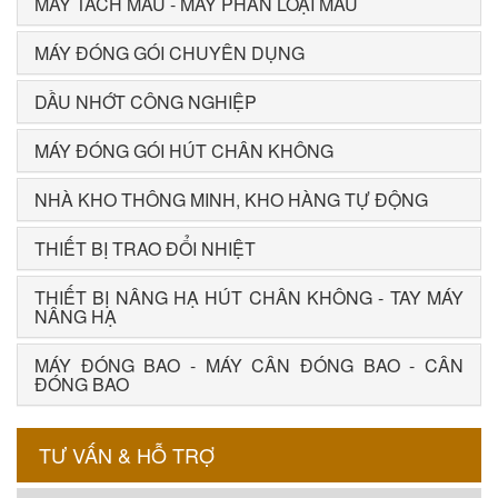
MÁY TÁCH MÀU - MÁY PHÂN LOẠI MÀU
MÁY ĐÓNG GÓI CHUYÊN DỤNG
DẦU NHỚT CÔNG NGHIỆP
MÁY ĐÓNG GÓI HÚT CHÂN KHÔNG
NHÀ KHO THÔNG MINH, KHO HÀNG TỰ ĐỘNG
THIẾT BỊ TRAO ĐỔI NHIỆT
THIẾT BỊ NÂNG HẠ HÚT CHÂN KHÔNG - TAY MÁY
NÂNG HẠ
MÁY ĐÓNG BAO - MÁY CÂN ĐÓNG BAO - CÂN
ĐÓNG BAO
TƯ VẤN & HỖ TRỢ