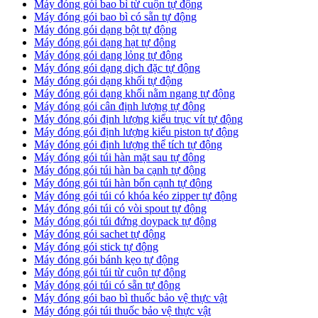
Máy đóng gói bao bì từ cuộn tự động
Máy đóng gói bao bì có sẵn tự động
Máy đóng gói dạng bột tự động
Máy đóng gói dạng hạt tự động
Máy đóng gói dạng lỏng tự động
Máy đóng gói dạng dịch đặc tự động
Máy đóng gói dạng khối tự động
Máy đóng gói dạng khối nằm ngang tự động
Máy đóng gói cân định lượng tự động
Máy đóng gói định lượng kiểu trục vít tự động
Máy đóng gói định lượng kiểu piston tự động
Máy đóng gói định lượng thể tích tự động
Máy đóng gói túi hàn mặt sau tự động
Máy đóng gói túi hàn ba cạnh tự động
Máy đóng gói túi hàn bốn cạnh tự động
Máy đóng gói túi có khóa kéo zipper tự động
Máy đóng gói túi có vòi spout tự động
Máy đóng gói túi đứng doypack tự động
Máy đóng gói sachet tự động
Máy đóng gói stick tự động
Máy đóng gói bánh kẹo tự động
Máy đóng gói túi từ cuộn tự động
Máy đóng gói túi có sẵn tự động
Máy đóng gói bao bì thuốc bảo vệ thực vật
Máy đóng gói túi thuốc bảo vệ thực vật