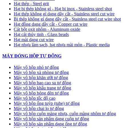
Hạt thép - Steel grit
Hạt bi thép không gỉ - Hạt bi inox - Stainless steel shot
Hạt thép không gỉ dạng dây cắt - Stainless steel cut wire
Bi thép không gỉ dạng dây cắt - Stainless steel cut wire shot
Hạt đồng dạng dây cắt - Copper cut wire
Cát bột oxit nhôm - Aluminum oxide
Hạt cát thủy tinh - Glass beads
Hạt mài dạng cut wire
Hạt nhựa làm sạch, hạt nhựa mài mòn - Plastic media
MÁY ĐÓNG HỘP TỰ ĐỘNG
Máy vô hộp nhỏ tự động
Máy vô hộp xà phòng tự động
Máy vô hộp khăn ướt tự động
Máy vô hộp bao cao su tự động
Máy vô hộp khẩu trang tự động
Máy vô hộp bóng đèn tự động
Máy vô hộp tốc độ cao
Máy vô hộp ống tuýp (tube) tự động
Máy vô hộp chai lọ tự động
Máy vô hộp cuộn màng nhựa, cuộn màng nhôm tự động
Máy vô hộp sản phẩm dạng cuộn tự động
Máy vô hộp sản phẩm dạng ống tự động