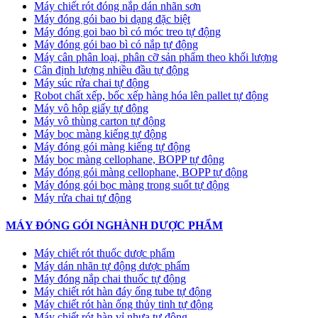
Máy chiết rót đóng nắp dán nhãn sơn
Máy đóng gói bao bi dạng đặc biệt
Máy đóng goi bao bì có móc treo tự động
Máy đóng gói bao bì có nắp tự động
Máy cân phân loại, phân cỡ sản phẩm theo khối lượng
Cân định lượng nhiều đầu tự động
Máy súc rửa chai tự động
Robot chất xếp, bốc xếp hàng hóa lên pallet tự động
Máy vô hộp giấy tự động
Máy vô thùng carton tự động
Máy bọc màng kiếng tự động
Máy đóng gói màng kiếng tự động
Máy bọc màng cellophane, BOPP tự động
Máy đóng gói màng cellophane, BOPP tự động
Máy đóng gói bọc màng trong suốt tự động
Máy rửa chai tự động
MÁY ĐÓNG GÓI NGHÀNH DƯỢC PHẨM
Máy chiết rót thuốc dược phẩm
Máy dán nhãn tự động dược phẩm
Máy đóng nắp chai thuốc tự động
Máy chiết rót hàn đáy ống tube tự động
Máy chiết rót hàn ống thủy tinh tự động
Máy chiết rót hàn vỉ nhựa tự động