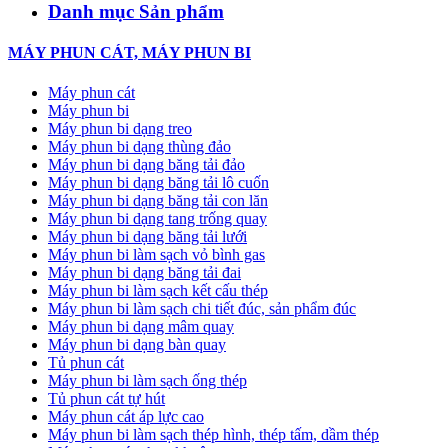
Danh mục Sản phẩm
MÁY PHUN CÁT, MÁY PHUN BI
Máy phun cát
Máy phun bi
Máy phun bi dạng treo
Máy phun bi dạng thùng đảo
Máy phun bi dạng băng tải đảo
Máy phun bi dạng băng tải lô cuốn
Máy phun bi dạng băng tải con lăn
Máy phun bi dạng tang trống quay
Máy phun bi dạng băng tải lưới
Máy phun bi làm sạch vỏ bình gas
Máy phun bi dạng băng tải đai
Máy phun bi làm sạch kết cấu thép
Máy phun bi làm sạch chi tiết đúc, sản phẩm đúc
Máy phun bi dạng mâm quay
Máy phun bi dạng bàn quay
Tủ phun cát
Máy phun bi làm sạch ống thép
Tủ phun cát tự hút
Máy phun cát áp lực cao
Máy phun bi làm sạch thép hình, thép tấm, dầm thép