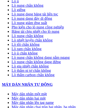
Lò ủ
Lò nung chân không
Lò giếng
Lò nung dạng băng tải liên tục
Lò nung dạng đáy di động
Lò nung giảm ứng suất
Phụ kiện cho lò nung công nghiệp
Băng tải chịu nhiệt cho lò nung
Lò nung chân không
Lò nhiệt luyện chân không
Lò tôi chân không
Lò ram chân không
Lò ủ chân không
Lò nung chân không dạng nằm ngang
Lò nung chân không dạng đứng
Lò gia nhiệt chân không
Lò thấm ni tơ chân không
Lò thấm carbon chân không
MÁY DÁN NHÃN TỰ ĐỘNG
Máy dán nhãn một mặt
Máy dán nhãn hai mặt
Máy dán nhãn lên tag name
Máy dán nhãn chai tròn hai nhãn, ba nhãn