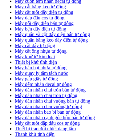
Máy cuốn tem nhãn decal tự động
Máy cắt băng keo tự động
Máy cắt tuốt dây điện tự động
Máy dập đầu cos tự động
Máy nối dây điện bán tự động
Máy bện dây điện tự động
Máy quấn và cột dây điện bán tự động
Máy quấn băng keo dây điện tự động
Máy cắt dây tự động
Máy cắt ống nhựa tự động
Máy khử từ kim loại
Thiết bị khử tĩnh điện
Máy hàn bạt nhựa tự động
Máy quay ly tâm tách nước
Máy gấp giấy tự động
Máy đếm nhãn decal tự động
Máy dán nhãn chai tròn bán tự động
Máy dán nhãn chai tròn tự động
Máy dán nhãn chai vuông bán tự động
Máy dán nhãn chai vuông tự động
Máy dán nhãn bao bì bán tự động
Máy dán nhãn cạnh góc hộp bán tự động
Máy cắt tuốt dập đầu cos tự động
Thiết bị trao đổi nhiệt dạng tấm
Thanh khử tĩnh điện