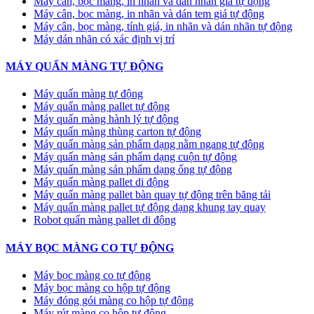
Máy cân, bọc màng, in nhãn và dán nhãn giá tự động
Máy cân, bọc màng, in nhãn và dán tem giá tự động
Máy cân, bọc màng, tính giá, in nhãn và dán nhãn tự động
Máy dán nhãn có xác định vị trí
MÁY QUẤN MÀNG TỰ ĐỘNG
Máy quấn màng tự động
​Máy quấn màng pallet tự động
Máy quấn màng hành lý tự động
Máy quấn màng thùng carton tự động
Máy quấn màng sản phẩm dạng nằm ngang tự động
Máy quấn màng sản phẩm dạng cuộn tự động
Máy quấn màng sản phẩm dạng ống tự động
Máy quấn màng pallet di động
Máy quấn màng pallet bàn quay tự động trên băng tải
Máy quấn màng pallet tự động dạng khung tay quay
Robot quấn màng pallet di động
MÁY BỌC MÀNG CO TỰ ĐỘNG
Máy bọc màng co tự động
Máy bọc màng co hộp tự động
Máy đóng gói màng co hộp tự động
Máy rút màng co hộp tự động