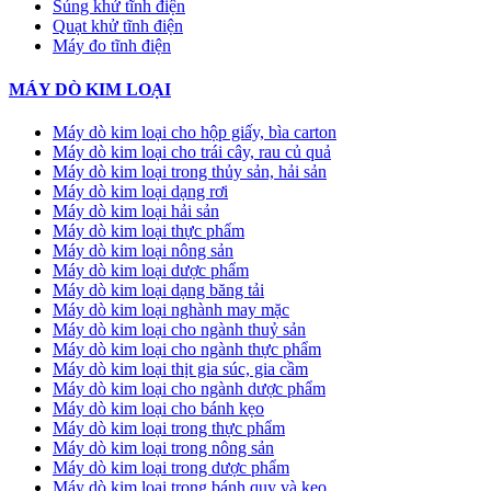
Súng khử tĩnh điện
Quạt khử tĩnh điện
Máy đo tĩnh điện
MÁY DÒ KIM LOẠI
Máy dò kim loại cho hộp giấy, bìa carton
Máy dò kim loại cho trái cây, rau củ quả
Máy dò kim loại trong thủy sản, hải sản
Máy dò kim loại dạng rơi
Máy dò kim loại hải sản
Máy dò kim loại thực phẩm
Máy dò kim loại nông sản
Máy dò kim loại dược phẩm
Máy dò kim loại dạng băng tải
Máy dò kim loại nghành may mặc
Máy dò kim loại cho ngành thuỷ sản
Máy dò kim loại cho ngành thực phẩm
Máy dò kim loại thịt gia súc, gia cầm
Máy dò kim loại cho ngành dược phẩm
Máy dò kim loại cho bánh kẹo
Máy dò kim loại trong thực phẩm
Máy dò kim loại trong nông sản
Máy dò kim loại trong dược phẩm
Máy dò kim loại trong bánh quy và kẹo