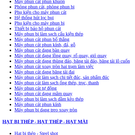
Máy phun cát phun khuôn
Phòng phun cát, phòng phun bi
Phụ kiện cho máy phun cát
Hệ thống hút lọc bụi
Phụ kiện cho máy phun bi
Thiết bị bảo hộ phun cát
Máy phun bi làm sạch cấu kiện thép
Máy phun cát phun bố thắng
Máy phun cát phun kính, đá, gỗ
Máy phun cát dạng bàn quay
Máy phun cát dạng lồng quay, rổ quay, giỏ quay
Máy phun cát dạng thùng đảo, băng tải đảo, băng tải lô cuốn
Máy phun cát xoay tròn hai trạm làm việc
Máy phun cát dạng băng tải đai
​Máy phun cát làm sạch chi tiết đúc, sản phẩm đúc
Máy phun cát làm sạch ống thép, trục, thanh
Máy phun cát tự động
​Máy phun cát dạng mâm quay
Máy phun bi làm sạch dầm kèo thép
Máy phun cát phun kính
Máy phun bi dạng treo xoay tròn
HẠT BI THÉP - HẠT THÉP - HẠT MÀI
Hạt bi thép - Steel shot