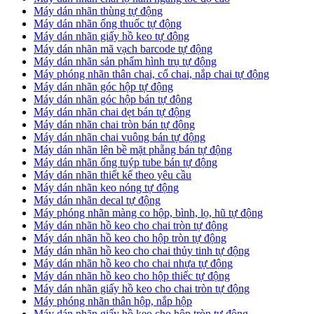
​Máy dán nhãn thùng tự động
Máy dán nhãn ống thuốc tự động
​Máy dán nhãn giấy hồ keo tự động
​Máy dán nhãn mã vạch barcode tự động
​Máy dán nhãn sản phẩm hình trụ tự động
Máy phóng nhãn thân chai, cổ chai, nắp chai tự động
​Máy dán nhãn góc hộp tự động
Máy dán nhãn góc hộp bán tự động
​Máy dán nhãn chai dẹt bán tự động
Máy dán nhãn chai tròn bán tự động
Máy dán nhãn chai vuông bán tự động
Máy dán nhãn lên bề mặt phẵng bán tự động
​Máy dán nhãn ống tuýp tube bán tự động
Máy dán nhãn thiết kế theo yêu cầu
​Máy dán nhãn keo nóng tự động
Máy dán nhãn decal tự động
Máy phóng nhãn màng co hộp, bình, lọ, hũ tự động
Máy dán nhãn hồ keo cho chai tròn tự động
Máy dán nhãn hồ keo cho hộp tròn tự động
Máy dán nhãn hồ keo cho chai thủy tinh tự động
Máy dán nhãn hồ keo cho chai nhựa tự động
Máy dán nhãn hồ keo cho hộp thiếc tự động
Máy dán nhãn giấy hồ keo cho chai tròn tự động
Máy phóng nhãn thân hộp, nắp hộp
Máy dán nhãn giấy hồ keo cho hộp tròn tự động