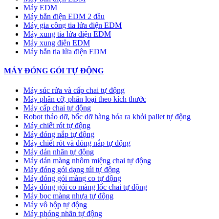
Máy EDM
Máy bắn điện EDM 2 đầu
Máy gia công tia lửa điện EDM
Máy xung tia lửa điện EDM
Máy xung điện EDM
Máy bắn tia lửa điện EDM
MÁY ĐÓNG GÓI TỰ ĐỘNG
Máy súc rửa và cấp chai tự động
Máy phân cỡ, phân loại theo kích thước
Máy cấp chai tự động
Robot tháo dỡ, bốc dỡ hàng hóa ra khỏi pallet tự động
Máy chiết rót tự động
Máy đóng nắp tự động
Máy chiết rót và đóng nắp tự động
Máy dán nhãn tự động
Máy dán màng nhôm miệng chai tự động
Máy đóng gói dạng túi tự động
Máy đóng gói màng co tự động
Máy đóng gói co màng lốc chai tự động
Máy bọc màng nhựa tự động
Máy vô hộp tự động
Máy phóng nhãn tự động