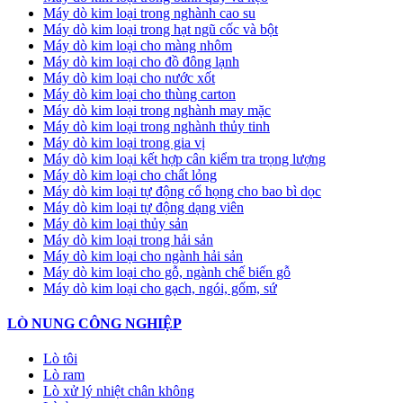
Máy dò kim loại trong nghành cao su
Máy dò kim loại trong hạt ngũ cốc và bột
Máy dò kim loại cho màng nhôm
Máy dò kim loại cho đồ đông lạnh
Máy dò kim loại cho nước xốt
Máy dò kim loại cho thùng carton
Máy dò kim loại trong nghành may mặc
Máy dò kim loại trong nghành thủy tinh
Máy dò kim loại trong gia vị
Máy dò kim loại kết hợp cân kiểm tra trọng lượng
Máy dò kim loại cho chất lỏng
Máy dò kim loại tự động cổ họng cho bao bì dọc
Máy dò kim loại tự động dạng viên
Máy dò kim loại thủy sản
Máy dò kim loại trong hải sản
Máy dò kim loại cho ngành hải sản
Máy dò kim loại cho gỗ, ngành chế biến gỗ
Máy dò kim loại cho gạch, ngói, gốm, sứ
LÒ NUNG CÔNG NGHIỆP
Lò tôi
Lò ram
Lò xử lý nhiệt chân không