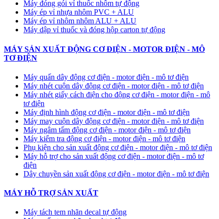
Máy đóng gói vỉ thuốc nhôm tự động
​Máy ép vỉ nhựa nhôm PVC + ALU
​Máy ép vỉ nhôm nhôm ALU + ALU
Máy dập vỉ thuốc và đóng hộp carton tự động
MÁY SẢN XUẤT ĐỘNG CƠ ĐIỆN - MOTOR ĐIỆN - MÔ
TƠ ĐIỆN
Máy quấn dây động cơ điện - motor điện - mô tơ điện
Máy nhét cuộn dây động cơ điện - motor điện - mô tơ điện
Máy nhét giấy cách điện cho động cơ điện - motor điện - mô
tơ điện
Máy định hình động cơ điện - motor điện - mô tơ điện
Máy may cuộn dây động cơ điện - motor điện - mô tơ điện
Máy ngâm tẩm động cơ điện - motor điện - mô tơ điện
Máy kiểm tra động cơ điện - motor điện - mô tơ điện
Phụ kiện cho sản xuất động cơ điện - motor điện - mô tơ điện
Máy hỗ trợ cho sản xuất động cơ điện - motor điện - mô tơ
điện
Dây chuyền sản xuất động cơ điện - motor điện - mô tơ điện
MÁY HỖ TRỢ SẢN XUẤT
Máy tách tem nhãn decal tự động