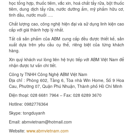
học tổng hợp, thuốc tiêm, vắc xin, hoá chất tẩy rửa, bột thuốc
tiêm, dung dịch tẩy rửa, nước dưỡng ẩm, mỹ phẩm hữu cơ,
tinh dầu, nước muối ….
Chất lượng cao, công nghệ hiện đại và sử dụng linh kiện cao
cấp với giá thành hợp lý nhất.
Tất cả sản phẩm của ABM cung cấp đều được thiết kế, sản
xuất dựa trên yêu cầu cụ thể, riêng biệt của từng khách
hàng.
Xin quý khách vui lòng liên hệ trực tiếp với ABM Việt Nam để
nhận được tư vấn chi tiết.
Công ty TNHH Công Nghệ ABM Việt Nam
Địa chỉ : Phòng 602, Tầng 6, Tòa nhà Win Home, Số 9 Hoa
Cau, Phường 07, Quận Phú Nhuận, Thành phố Hồ Chí Minh
Điện thoại: 028 6681 7964 – Fax: 028 6289 3670
Hotline: 0982776364
Skype: tongduyanh
Email: abmvietnam@hotmail.com
Website:
www.abmvietnam.com