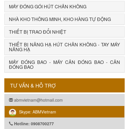
MÁY ĐÓNG GÓI HÚT CHÂN KHÔNG
NHÀ KHO THÔNG MINH, KHO HÀNG TỰ ĐỘNG
THIẾT BỊ TRAO ĐỔI NHIỆT
THIẾT BỊ NÂNG HẠ HÚT CHÂN KHÔNG - TAY MÁY
NÂNG HẠ
MÁY ĐÓNG BAO - MÁY CÂN ĐÓNG BAO - CÂN
ĐÓNG BAO
TƯ VẤN & HỖ TRỢ
abmvietnam@hotmail.com
Skype: ABMVietnam
Hotline: 0908700277