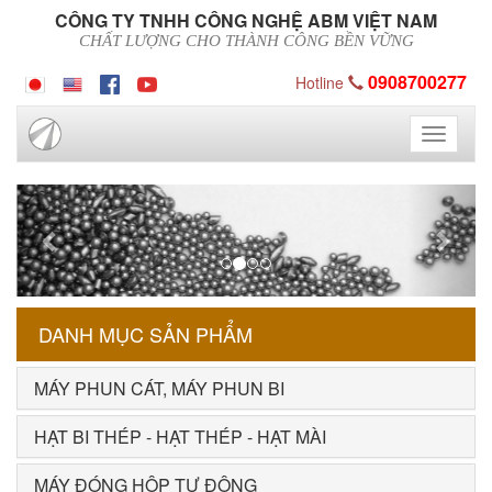
CÔNG TY TNHH CÔNG NGHỆ ABM VIỆT NAM
CHẤT LƯỢNG CHO THÀNH CÔNG BỀN VỮNG
0908700277
Hotline
Toggle
navigati
Previous
Next
DANH MỤC SẢN PHẨM
MÁY PHUN CÁT, MÁY PHUN BI
HẠT BI THÉP - HẠT THÉP - HẠT MÀI
MÁY ĐÓNG HỘP TỰ ĐỘNG