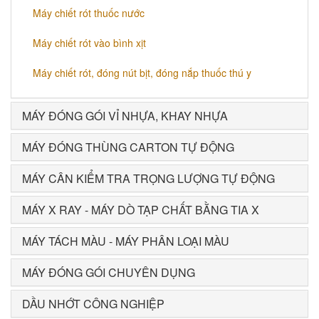
Máy chiết rót thuốc nước
Máy chiết rót vào bình xịt
Máy chiết rót, đóng nút bịt, đóng nắp thuốc thú y
MÁY ĐÓNG GÓI VỈ NHỰA, KHAY NHỰA
MÁY ĐÓNG THÙNG CARTON TỰ ĐỘNG
MÁY CÂN KIỂM TRA TRỌNG LƯỢNG TỰ ĐỘNG
MÁY X RAY - MÁY DÒ TẠP CHẤT BẰNG TIA X
MÁY TÁCH MÀU - MÁY PHÂN LOẠI MÀU
MÁY ĐÓNG GÓI CHUYÊN DỤNG
DẦU NHỚT CÔNG NGHIỆP