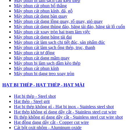
Máy phun bi làm sạch cấu kiện thép
Máy phun cát phun bố thắng
Máy phun cát phun kính, đá, gỗ
Máy phun cát dạng bàn quay
Máy phun cát dạng lồng quay, rổ quay, giỏ quay
Máy phun cát dạng thùng đảo, băng tải đảo, băng tải lô cuốn
Máy phun cát xoay tròn hai trạm làm việc
Máy phun cát dạng băng tải đai
​Máy phun cát làm sạch chi tiết đúc, sản phẩm đúc
Máy phun cát làm sạch ống thép, trục, thanh
Máy phun cát tự động
​Máy phun cát dạng mâm quay
Máy phun bi làm sạch dầm kèo thép
Máy phun cát phun kính
Máy phun bi dạng treo xoay tròn
HẠT BI THÉP - HẠT THÉP - HẠT MÀI
Hạt bi thép - Steel shot
Hạt thép - Steel grit
Hạt bi thép không gỉ - Hạt bi inox - Stainless steel shot
Hạt thép không gỉ dạng dây cắt - Stainless steel cut wire
Bi thép không gỉ dạng dây cắt - Stainless steel cut wire shot
Hạt đồng dạng dây cắt - Copper cut wire
Cát bột oxit nhôm - Aluminum oxide