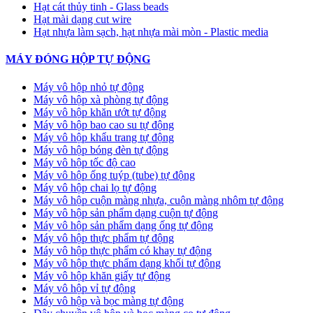
Hạt cát thủy tinh - Glass beads
Hạt mài dạng cut wire
Hạt nhựa làm sạch, hạt nhựa mài mòn - Plastic media
MÁY ĐÓNG HỘP TỰ ĐỘNG
Máy vô hộp nhỏ tự động
Máy vô hộp xà phòng tự động
Máy vô hộp khăn ướt tự động
Máy vô hộp bao cao su tự động
Máy vô hộp khẩu trang tự động
Máy vô hộp bóng đèn tự động
Máy vô hộp tốc độ cao
Máy vô hộp ống tuýp (tube) tự động
Máy vô hộp chai lọ tự động
Máy vô hộp cuộn màng nhựa, cuộn màng nhôm tự động
Máy vô hộp sản phẩm dạng cuộn tự động
Máy vô hộp sản phẩm dạng ống tự động
Máy vô hộp thực phẩm tự động
Máy vô hộp thực phẩm có khay tự động
Máy vô hộp thực phẩm dạng khối tự động
Máy vô hộp khăn giấy tự động
Máy vô hộp vỉ tự động
Máy vô hộp và bọc màng tự động