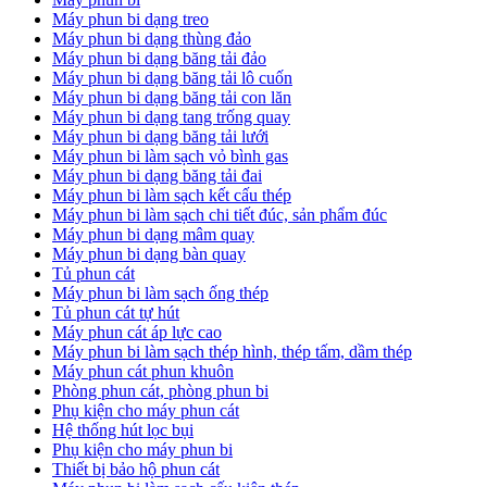
Máy phun bi dạng treo
Máy phun bi dạng thùng đảo
Máy phun bi dạng băng tải đảo
Máy phun bi dạng băng tải lô cuốn
Máy phun bi dạng băng tải con lăn
Máy phun bi dạng tang trống quay
Máy phun bi dạng băng tải lưới
Máy phun bi làm sạch vỏ bình gas
Máy phun bi dạng băng tải đai
Máy phun bi làm sạch kết cấu thép
Máy phun bi làm sạch chi tiết đúc, sản phẩm đúc
Máy phun bi dạng mâm quay
Máy phun bi dạng bàn quay
Tủ phun cát
Máy phun bi làm sạch ống thép
Tủ phun cát tự hút
Máy phun cát áp lực cao
Máy phun bi làm sạch thép hình, thép tấm, dầm thép
Máy phun cát phun khuôn
Phòng phun cát, phòng phun bi
Phụ kiện cho máy phun cát
Hệ thống hút lọc bụi
Phụ kiện cho máy phun bi
Thiết bị bảo hộ phun cát