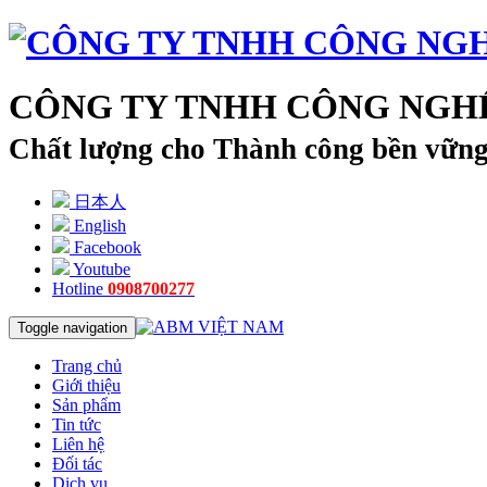
CÔNG TY TNHH CÔNG NGHỆ
Chất lượng cho Thành công bền vữn
日本人
English
Facebook
Youtube
Hotline
0908700277
Toggle navigation
Trang chủ
Giới thiệu
Sản phẩm
Tin tức
Liên hệ
Đối tác
Dịch vụ