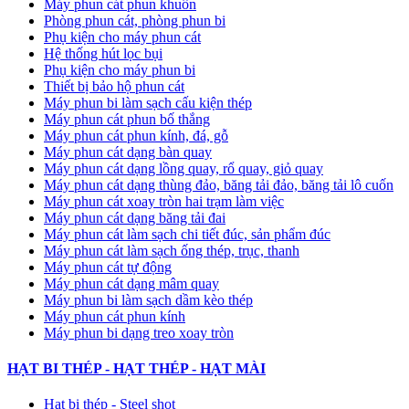
Máy phun cát phun khuôn
Phòng phun cát, phòng phun bi
Phụ kiện cho máy phun cát
Hệ thống hút lọc bụi
Phụ kiện cho máy phun bi
Thiết bị bảo hộ phun cát
Máy phun bi làm sạch cấu kiện thép
Máy phun cát phun bố thắng
Máy phun cát phun kính, đá, gỗ
Máy phun cát dạng bàn quay
Máy phun cát dạng lồng quay, rổ quay, giỏ quay
Máy phun cát dạng thùng đảo, băng tải đảo, băng tải lô cuốn
Máy phun cát xoay tròn hai trạm làm việc
Máy phun cát dạng băng tải đai
​Máy phun cát làm sạch chi tiết đúc, sản phẩm đúc
Máy phun cát làm sạch ống thép, trục, thanh
Máy phun cát tự động
​Máy phun cát dạng mâm quay
Máy phun bi làm sạch dầm kèo thép
Máy phun cát phun kính
Máy phun bi dạng treo xoay tròn
HẠT BI THÉP - HẠT THÉP - HẠT MÀI
Hạt bi thép - Steel shot