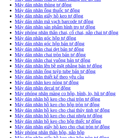
​Máy dán nhãn thùng tự động
Máy dán nhãn ống thuốc tự động
​Máy dán nhãn giấy hồ keo tự động
​Máy dán nhãn mã vạch barcode tự động
​Máy dán nhãn sản phẩm hình trụ tự động
Máy phóng nhãn thân chai, cổ chai, nắp chai tự động
​Máy dán nhãn góc hộp tự động
Máy dán nhãn góc hộp bán tự động
​Máy dán nhãn chai dẹt bán tự động
Máy dán nhãn chai tròn bán tự động
Máy dán nhãn chai vuông bán tự động
Máy dán nhãn lên bề mặt phẵng bán tự động
​Máy dán nhãn ống tuýp tube bán tự động
Máy dán nhãn thiết kế theo yêu cầu
​Máy dán nhãn keo nóng tự động
Máy dán nhãn decal tự động
Máy phóng nhãn màng co hộp, bình, lọ, hũ tự động
Máy dán nhãn hồ keo cho chai tròn tự động
Máy dán nhãn hồ keo cho hộp tròn tự động
Máy dán nhãn hồ keo cho chai thủy tinh tự động
Máy dán nhãn hồ keo cho chai nhựa tự động
Máy dán nhãn hồ keo cho hộp thiếc tự động
Máy dán nhãn giấy hồ keo cho chai tròn tự động
Máy phóng nhãn thân hộp, nắp hộp
Máy dán nhãn giấy hồ keo cho hộp tròn tự động