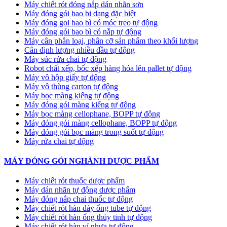
Máy chiết rót đóng nắp dán nhãn sơn
Máy đóng gói bao bi dạng đặc biệt
Máy đóng goi bao bì có móc treo tự động
Máy đóng gói bao bì có nắp tự động
Máy cân phân loại, phân cỡ sản phẩm theo khối lượng
Cân định lượng nhiều đầu tự động
Máy súc rửa chai tự động
Robot chất xếp, bốc xếp hàng hóa lên pallet tự động
Máy vô hộp giấy tự động
Máy vô thùng carton tự động
Máy bọc màng kiếng tự động
Máy đóng gói màng kiếng tự động
Máy bọc màng cellophane, BOPP tự động
Máy đóng gói màng cellophane, BOPP tự động
Máy đóng gói bọc màng trong suốt tự động
Máy rửa chai tự động
MÁY ĐÓNG GÓI NGHÀNH DƯỢC PHẨM
Máy chiết rót thuốc dược phẩm
Máy dán nhãn tự động dược phẩm
Máy đóng nắp chai thuốc tự động
Máy chiết rót hàn đáy ống tube tự động
Máy chiết rót hàn ống thủy tinh tự động
Máy chiết rót hàn vỉ nhựa tự động