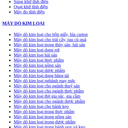
Súng khử tĩnh điện
Quạt khử tĩnh điện
Máy đo tĩnh điện
MÁY DÒ KIM LOẠI
Máy dò kim loại cho hộp giấy, bìa carton
Máy dò kim loại cho trái cây, rau củ quả
Máy dò kim loại trong thủy sản, hải sản
Máy dò kim loại dạng rơi
Máy dò kim loại hải sản
Máy dò kim loại thực phẩm
Máy dò kim loại nông sản
Máy dò kim loại dược phẩm
Máy dò kim loại dạng băng tải
Máy dò kim loại nghành may mặc
Máy dò kim loại cho ngành thuỷ sản
Máy dò kim loại cho ngành thực phẩm
Máy dò kim loại thịt gia súc, gia cầm
Máy dò kim loại cho ngành dược phẩm
Máy dò kim loại cho bánh kẹo
Máy dò kim loại trong thực phẩm
Máy dò kim loại trong nông sản
Máy dò kim loại trong dược phẩm
Máy dò kim loại trong bánh quy và kẹo