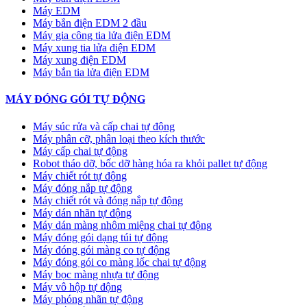
Máy EDM
Máy bắn điện EDM 2 đầu
Máy gia công tia lửa điện EDM
Máy xung tia lửa điện EDM
Máy xung điện EDM
Máy bắn tia lửa điện EDM
MÁY ĐÓNG GÓI TỰ ĐỘNG
Máy súc rửa và cấp chai tự động
Máy phân cỡ, phân loại theo kích thước
Máy cấp chai tự động
Robot tháo dỡ, bốc dỡ hàng hóa ra khỏi pallet tự động
Máy chiết rót tự động
Máy đóng nắp tự động
Máy chiết rót và đóng nắp tự động
Máy dán nhãn tự động
Máy dán màng nhôm miệng chai tự động
Máy đóng gói dạng túi tự động
Máy đóng gói màng co tự động
Máy đóng gói co màng lốc chai tự động
Máy bọc màng nhựa tự động
Máy vô hộp tự động
Máy phóng nhãn tự động