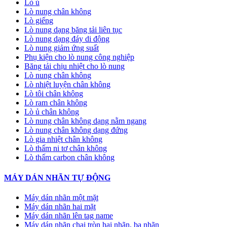
Lò ủ
Lò nung chân không
Lò giếng
Lò nung dạng băng tải liên tục
Lò nung dạng đáy di động
Lò nung giảm ứng suất
Phụ kiện cho lò nung công nghiệp
Băng tải chịu nhiệt cho lò nung
Lò nung chân không
Lò nhiệt luyện chân không
Lò tôi chân không
Lò ram chân không
Lò ủ chân không
Lò nung chân không dạng nằm ngang
Lò nung chân không dạng đứng
Lò gia nhiệt chân không
Lò thấm ni tơ chân không
Lò thấm carbon chân không
MÁY DÁN NHÃN TỰ ĐỘNG
Máy dán nhãn một mặt
Máy dán nhãn hai mặt
Máy dán nhãn lên tag name
Máy dán nhãn chai tròn hai nhãn, ba nhãn