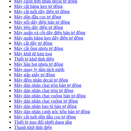
Máy cuốn tem nhãn decal tự động
Máy cắt băng keo tự động
Máy cắt tuốt dây điện tự động
Máy dập đầu cos tự động
Máy nối dây điện bán tự động
Máy bện dây điện tự động
Máy quấn và cột dây điện bán tự động
Máy quấn băng keo dây điện tự động
Máy cắt dây tự động
Máy cắt ống nhựa tự động
Máy khử từ kim loại
Thiết bị khử tĩnh điện
Máy hàn bạt nhựa tự động
Máy quay ly tâm tách nước
Máy gấp giấy tự động
Máy đếm nhãn decal tự động
Máy dán nhãn chai tròn bán tự động
Máy dán nhãn chai tròn tự động
Máy dán nhãn chai vuông bán tự động
Máy dán nhãn chai vuông tự động
Máy dán nhãn bao bì bán tự động
Máy dán nhãn cạnh góc hộp bán tự động
Máy cắt tuốt dập đầu cos tự động
Thiết bị trao đổi nhiệt dạng tấm
Thanh khử tĩnh điện