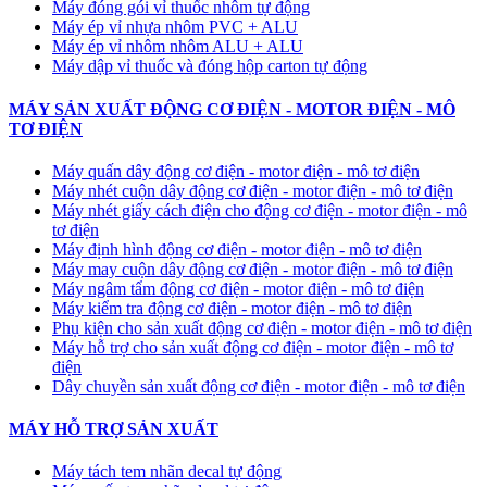
Máy đóng gói vỉ thuốc nhôm tự động
​Máy ép vỉ nhựa nhôm PVC + ALU
​Máy ép vỉ nhôm nhôm ALU + ALU
Máy dập vỉ thuốc và đóng hộp carton tự động
MÁY SẢN XUẤT ĐỘNG CƠ ĐIỆN - MOTOR ĐIỆN - MÔ
TƠ ĐIỆN
Máy quấn dây động cơ điện - motor điện - mô tơ điện
Máy nhét cuộn dây động cơ điện - motor điện - mô tơ điện
Máy nhét giấy cách điện cho động cơ điện - motor điện - mô
tơ điện
Máy định hình động cơ điện - motor điện - mô tơ điện
Máy may cuộn dây động cơ điện - motor điện - mô tơ điện
Máy ngâm tẩm động cơ điện - motor điện - mô tơ điện
Máy kiểm tra động cơ điện - motor điện - mô tơ điện
Phụ kiện cho sản xuất động cơ điện - motor điện - mô tơ điện
Máy hỗ trợ cho sản xuất động cơ điện - motor điện - mô tơ
điện
Dây chuyền sản xuất động cơ điện - motor điện - mô tơ điện
MÁY HỖ TRỢ SẢN XUẤT
Máy tách tem nhãn decal tự động