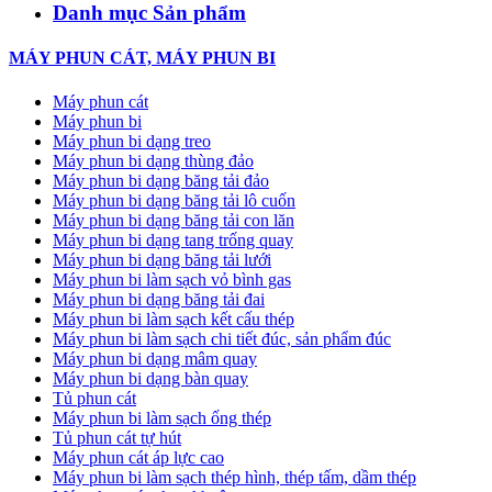
Danh mục Sản phẩm
MÁY PHUN CÁT, MÁY PHUN BI
Máy phun cát
Máy phun bi
Máy phun bi dạng treo
Máy phun bi dạng thùng đảo
Máy phun bi dạng băng tải đảo
Máy phun bi dạng băng tải lô cuốn
Máy phun bi dạng băng tải con lăn
Máy phun bi dạng tang trống quay
Máy phun bi dạng băng tải lưới
Máy phun bi làm sạch vỏ bình gas
Máy phun bi dạng băng tải đai
Máy phun bi làm sạch kết cấu thép
Máy phun bi làm sạch chi tiết đúc, sản phẩm đúc
Máy phun bi dạng mâm quay
Máy phun bi dạng bàn quay
Tủ phun cát
Máy phun bi làm sạch ống thép
Tủ phun cát tự hút
Máy phun cát áp lực cao
Máy phun bi làm sạch thép hình, thép tấm, dầm thép