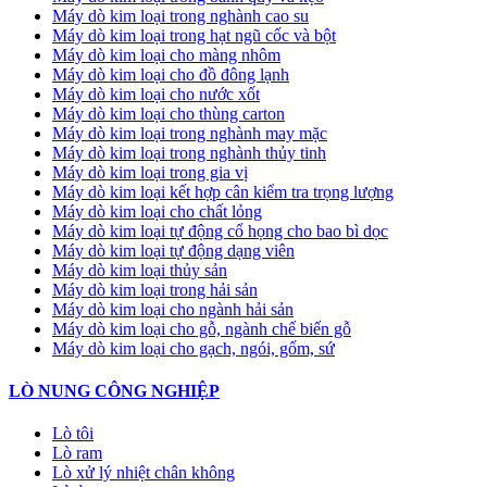
Máy dò kim loại trong nghành cao su
Máy dò kim loại trong hạt ngũ cốc và bột
Máy dò kim loại cho màng nhôm
Máy dò kim loại cho đồ đông lạnh
Máy dò kim loại cho nước xốt
Máy dò kim loại cho thùng carton
Máy dò kim loại trong nghành may mặc
Máy dò kim loại trong nghành thủy tinh
Máy dò kim loại trong gia vị
Máy dò kim loại kết hợp cân kiểm tra trọng lượng
Máy dò kim loại cho chất lỏng
Máy dò kim loại tự động cổ họng cho bao bì dọc
Máy dò kim loại tự động dạng viên
Máy dò kim loại thủy sản
Máy dò kim loại trong hải sản
Máy dò kim loại cho ngành hải sản
Máy dò kim loại cho gỗ, ngành chế biến gỗ
Máy dò kim loại cho gạch, ngói, gốm, sứ
LÒ NUNG CÔNG NGHIỆP
Lò tôi
Lò ram
Lò xử lý nhiệt chân không