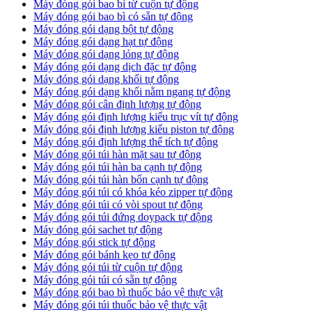
Máy đóng gói bao bì từ cuộn tự động
Máy đóng gói bao bì có sẵn tự động
Máy đóng gói dạng bột tự động
Máy đóng gói dạng hạt tự động
Máy đóng gói dạng lỏng tự động
Máy đóng gói dạng dịch đặc tự động
Máy đóng gói dạng khối tự động
Máy đóng gói dạng khối nằm ngang tự động
Máy đóng gói cân định lượng tự động
Máy đóng gói định lượng kiểu trục vít tự động
Máy đóng gói định lượng kiểu piston tự động
Máy đóng gói định lượng thể tích tự động
Máy đóng gói túi hàn mặt sau tự động
Máy đóng gói túi hàn ba cạnh tự động
Máy đóng gói túi hàn bốn cạnh tự động
Máy đóng gói túi có khóa kéo zipper tự động
Máy đóng gói túi có vòi spout tự động
Máy đóng gói túi đứng doypack tự động
Máy đóng gói sachet tự động
Máy đóng gói stick tự động
Máy đóng gói bánh kẹo tự động
Máy đóng gói túi từ cuộn tự động
Máy đóng gói túi có sẵn tự động
Máy đóng gói bao bì thuốc bảo vệ thực vật
Máy đóng gói túi thuốc bảo vệ thực vật