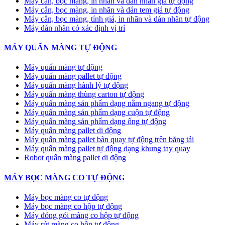
Máy cân, bọc màng, in nhãn và dán nhãn giá tự động
Máy cân, bọc màng, in nhãn và dán tem giá tự động
Máy cân, bọc màng, tính giá, in nhãn và dán nhãn tự động
Máy dán nhãn có xác định vị trí
MÁY QUẤN MÀNG TỰ ĐỘNG
Máy quấn màng tự động
​Máy quấn màng pallet tự động
Máy quấn màng hành lý tự động
Máy quấn màng thùng carton tự động
Máy quấn màng sản phẩm dạng nằm ngang tự động
Máy quấn màng sản phẩm dạng cuộn tự động
Máy quấn màng sản phẩm dạng ống tự động
Máy quấn màng pallet di động
Máy quấn màng pallet bàn quay tự động trên băng tải
Máy quấn màng pallet tự động dạng khung tay quay
Robot quấn màng pallet di động
MÁY BỌC MÀNG CO TỰ ĐỘNG
Máy bọc màng co tự động
Máy bọc màng co hộp tự động
Máy đóng gói màng co hộp tự động
Máy rút màng co hộp tự động