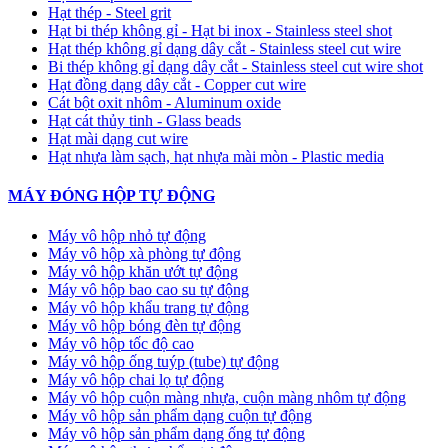
Hạt thép - Steel grit
Hạt bi thép không gỉ - Hạt bi inox - Stainless steel shot
Hạt thép không gỉ dạng dây cắt - Stainless steel cut wire
Bi thép không gỉ dạng dây cắt - Stainless steel cut wire shot
Hạt đồng dạng dây cắt - Copper cut wire
Cát bột oxit nhôm - Aluminum oxide
Hạt cát thủy tinh - Glass beads
Hạt mài dạng cut wire
Hạt nhựa làm sạch, hạt nhựa mài mòn - Plastic media
MÁY ĐÓNG HỘP TỰ ĐỘNG
Máy vô hộp nhỏ tự động
Máy vô hộp xà phòng tự động
Máy vô hộp khăn ướt tự động
Máy vô hộp bao cao su tự động
Máy vô hộp khẩu trang tự động
Máy vô hộp bóng đèn tự động
Máy vô hộp tốc độ cao
Máy vô hộp ống tuýp (tube) tự động
Máy vô hộp chai lọ tự động
Máy vô hộp cuộn màng nhựa, cuộn màng nhôm tự động
Máy vô hộp sản phẩm dạng cuộn tự động
Máy vô hộp sản phẩm dạng ống tự động