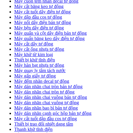
Máy cuốn tem nhãn decal tự động
Máy cắt băng keo tự động
Máy cắt tuốt dây điện tự động
Máy dập đầu cos tự động
Máy nối dây điện bán tự động
Máy bện dây điện tự động
Máy quấn và cột dây điện bán tự động
Máy quấn băng keo dây điện tự động
Máy cắt dây tự động
Máy cắt ống nhựa tự động
Máy khử từ kim loại
Thiết bị khử tĩnh điện
Máy hàn bạt nhựa tự động
Máy quay ly tâm tách nước
Máy gấp giấy tự động
Máy đếm nhãn decal tự động
Máy dán nhãn chai tròn bán tự động
Máy dán nhãn chai tròn tự động
Máy dán nhãn chai vuông bán tự động
Máy dán nhãn chai vuông tự động
Máy dán nhãn bao bì bán tự động
Máy dán nhãn cạnh góc hộp bán tự động
Máy cắt tuốt dập đầu cos tự động
Thiết bị trao đổi nhiệt dạng tấm
Thanh khử tĩnh điện