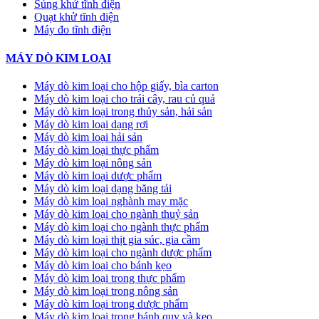
Súng khử tĩnh điện
Quạt khử tĩnh điện
Máy đo tĩnh điện
MÁY DÒ KIM LOẠI
Máy dò kim loại cho hộp giấy, bìa carton
Máy dò kim loại cho trái cây, rau củ quả
Máy dò kim loại trong thủy sản, hải sản
Máy dò kim loại dạng rơi
Máy dò kim loại hải sản
Máy dò kim loại thực phẩm
Máy dò kim loại nông sản
Máy dò kim loại dược phẩm
Máy dò kim loại dạng băng tải
Máy dò kim loại nghành may mặc
Máy dò kim loại cho ngành thuỷ sản
Máy dò kim loại cho ngành thực phẩm
Máy dò kim loại thịt gia súc, gia cầm
Máy dò kim loại cho ngành dược phẩm
Máy dò kim loại cho bánh kẹo
Máy dò kim loại trong thực phẩm
Máy dò kim loại trong nông sản
Máy dò kim loại trong dược phẩm
Máy dò kim loại trong bánh quy và kẹo