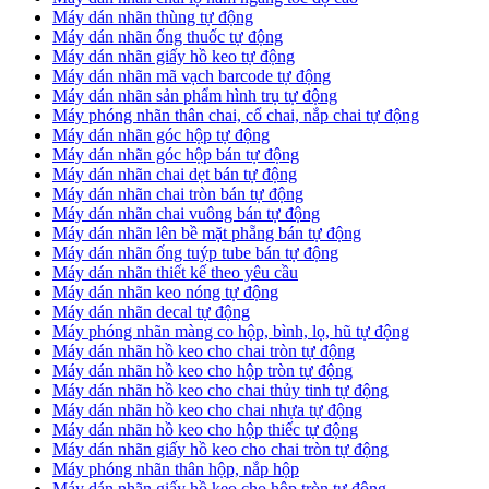
​Máy dán nhãn thùng tự động
Máy dán nhãn ống thuốc tự động
​Máy dán nhãn giấy hồ keo tự động
​Máy dán nhãn mã vạch barcode tự động
​Máy dán nhãn sản phẩm hình trụ tự động
Máy phóng nhãn thân chai, cổ chai, nắp chai tự động
​Máy dán nhãn góc hộp tự động
Máy dán nhãn góc hộp bán tự động
​Máy dán nhãn chai dẹt bán tự động
Máy dán nhãn chai tròn bán tự động
Máy dán nhãn chai vuông bán tự động
Máy dán nhãn lên bề mặt phẵng bán tự động
​Máy dán nhãn ống tuýp tube bán tự động
Máy dán nhãn thiết kế theo yêu cầu
​Máy dán nhãn keo nóng tự động
Máy dán nhãn decal tự động
Máy phóng nhãn màng co hộp, bình, lọ, hũ tự động
Máy dán nhãn hồ keo cho chai tròn tự động
Máy dán nhãn hồ keo cho hộp tròn tự động
Máy dán nhãn hồ keo cho chai thủy tinh tự động
Máy dán nhãn hồ keo cho chai nhựa tự động
Máy dán nhãn hồ keo cho hộp thiếc tự động
Máy dán nhãn giấy hồ keo cho chai tròn tự động
Máy phóng nhãn thân hộp, nắp hộp
Máy dán nhãn giấy hồ keo cho hộp tròn tự động