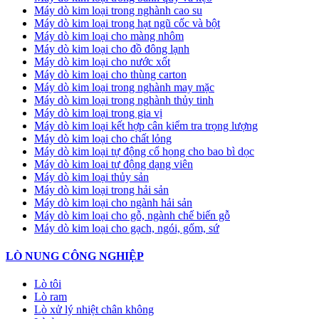
Máy dò kim loại trong nghành cao su
Máy dò kim loại trong hạt ngũ cốc và bột
Máy dò kim loại cho màng nhôm
Máy dò kim loại cho đồ đông lạnh
Máy dò kim loại cho nước xốt
Máy dò kim loại cho thùng carton
Máy dò kim loại trong nghành may mặc
Máy dò kim loại trong nghành thủy tinh
Máy dò kim loại trong gia vị
Máy dò kim loại kết hợp cân kiểm tra trọng lượng
Máy dò kim loại cho chất lỏng
Máy dò kim loại tự động cổ họng cho bao bì dọc
Máy dò kim loại tự động dạng viên
Máy dò kim loại thủy sản
Máy dò kim loại trong hải sản
Máy dò kim loại cho ngành hải sản
Máy dò kim loại cho gỗ, ngành chế biến gỗ
Máy dò kim loại cho gạch, ngói, gốm, sứ
LÒ NUNG CÔNG NGHIỆP
Lò tôi
Lò ram
Lò xử lý nhiệt chân không