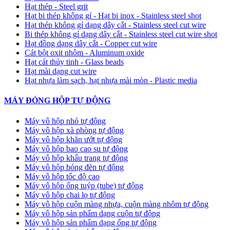
Hạt thép - Steel grit
Hạt bi thép không gỉ - Hạt bi inox - Stainless steel shot
Hạt thép không gỉ dạng dây cắt - Stainless steel cut wire
Bi thép không gỉ dạng dây cắt - Stainless steel cut wire shot
Hạt đồng dạng dây cắt - Copper cut wire
Cát bột oxit nhôm - Aluminum oxide
Hạt cát thủy tinh - Glass beads
Hạt mài dạng cut wire
Hạt nhựa làm sạch, hạt nhựa mài mòn - Plastic media
MÁY ĐÓNG HỘP TỰ ĐỘNG
Máy vô hộp nhỏ tự động
Máy vô hộp xà phòng tự động
Máy vô hộp khăn ướt tự động
Máy vô hộp bao cao su tự động
Máy vô hộp khẩu trang tự động
Máy vô hộp bóng đèn tự động
Máy vô hộp tốc độ cao
Máy vô hộp ống tuýp (tube) tự động
Máy vô hộp chai lọ tự động
Máy vô hộp cuộn màng nhựa, cuộn màng nhôm tự động
Máy vô hộp sản phẩm dạng cuộn tự động
Máy vô hộp sản phẩm dạng ống tự động