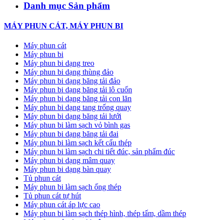
Danh mục Sản phẩm
MÁY PHUN CÁT, MÁY PHUN BI
Máy phun cát
Máy phun bi
Máy phun bi dạng treo
Máy phun bi dạng thùng đảo
Máy phun bi dạng băng tải đảo
Máy phun bi dạng băng tải lô cuốn
Máy phun bi dạng băng tải con lăn
Máy phun bi dạng tang trống quay
Máy phun bi dạng băng tải lưới
Máy phun bi làm sạch vỏ bình gas
Máy phun bi dạng băng tải đai
Máy phun bi làm sạch kết cấu thép
Máy phun bi làm sạch chi tiết đúc, sản phẩm đúc
Máy phun bi dạng mâm quay
Máy phun bi dạng bàn quay
Tủ phun cát
Máy phun bi làm sạch ống thép
Tủ phun cát tự hút
Máy phun cát áp lực cao
Máy phun bi làm sạch thép hình, thép tấm, dầm thép