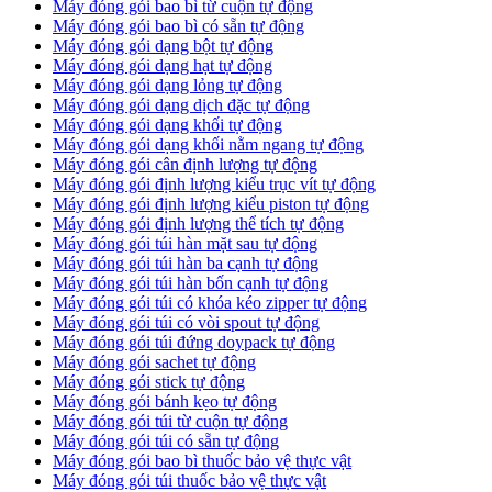
Máy đóng gói bao bì từ cuộn tự động
Máy đóng gói bao bì có sẵn tự động
Máy đóng gói dạng bột tự động
Máy đóng gói dạng hạt tự động
Máy đóng gói dạng lỏng tự động
Máy đóng gói dạng dịch đặc tự động
Máy đóng gói dạng khối tự động
Máy đóng gói dạng khối nằm ngang tự động
Máy đóng gói cân định lượng tự động
Máy đóng gói định lượng kiểu trục vít tự động
Máy đóng gói định lượng kiểu piston tự động
Máy đóng gói định lượng thể tích tự động
Máy đóng gói túi hàn mặt sau tự động
Máy đóng gói túi hàn ba cạnh tự động
Máy đóng gói túi hàn bốn cạnh tự động
Máy đóng gói túi có khóa kéo zipper tự động
Máy đóng gói túi có vòi spout tự động
Máy đóng gói túi đứng doypack tự động
Máy đóng gói sachet tự động
Máy đóng gói stick tự động
Máy đóng gói bánh kẹo tự động
Máy đóng gói túi từ cuộn tự động
Máy đóng gói túi có sẵn tự động
Máy đóng gói bao bì thuốc bảo vệ thực vật
Máy đóng gói túi thuốc bảo vệ thực vật