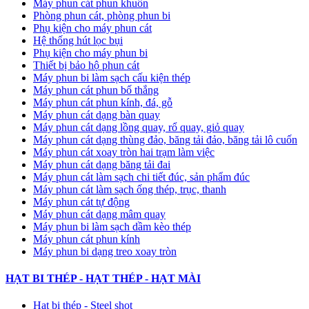
Máy phun cát phun khuôn
Phòng phun cát, phòng phun bi
Phụ kiện cho máy phun cát
Hệ thống hút lọc bụi
Phụ kiện cho máy phun bi
Thiết bị bảo hộ phun cát
Máy phun bi làm sạch cấu kiện thép
Máy phun cát phun bố thắng
Máy phun cát phun kính, đá, gỗ
Máy phun cát dạng bàn quay
Máy phun cát dạng lồng quay, rổ quay, giỏ quay
Máy phun cát dạng thùng đảo, băng tải đảo, băng tải lô cuốn
Máy phun cát xoay tròn hai trạm làm việc
Máy phun cát dạng băng tải đai
​Máy phun cát làm sạch chi tiết đúc, sản phẩm đúc
Máy phun cát làm sạch ống thép, trục, thanh
Máy phun cát tự động
​Máy phun cát dạng mâm quay
Máy phun bi làm sạch dầm kèo thép
Máy phun cát phun kính
Máy phun bi dạng treo xoay tròn
HẠT BI THÉP - HẠT THÉP - HẠT MÀI
Hạt bi thép - Steel shot