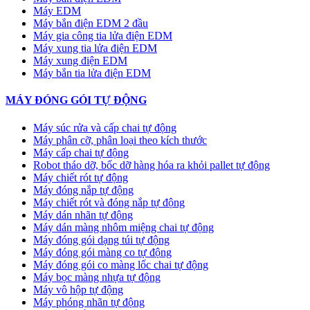
Máy EDM
Máy bắn điện EDM 2 đầu
Máy gia công tia lửa điện EDM
Máy xung tia lửa điện EDM
Máy xung điện EDM
Máy bắn tia lửa điện EDM
MÁY ĐÓNG GÓI TỰ ĐỘNG
Máy súc rửa và cấp chai tự động
Máy phân cỡ, phân loại theo kích thước
Máy cấp chai tự động
Robot tháo dỡ, bốc dỡ hàng hóa ra khỏi pallet tự động
Máy chiết rót tự động
Máy đóng nắp tự động
Máy chiết rót và đóng nắp tự động
Máy dán nhãn tự động
Máy dán màng nhôm miệng chai tự động
Máy đóng gói dạng túi tự động
Máy đóng gói màng co tự động
Máy đóng gói co màng lốc chai tự động
Máy bọc màng nhựa tự động
Máy vô hộp tự động
Máy phóng nhãn tự động