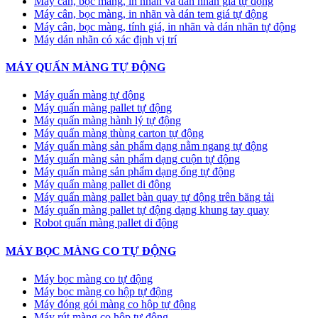
Máy cân, bọc màng, in nhãn và dán nhãn giá tự động
Máy cân, bọc màng, in nhãn và dán tem giá tự động
Máy cân, bọc màng, tính giá, in nhãn và dán nhãn tự động
Máy dán nhãn có xác định vị trí
MÁY QUẤN MÀNG TỰ ĐỘNG
Máy quấn màng tự động
​Máy quấn màng pallet tự động
Máy quấn màng hành lý tự động
Máy quấn màng thùng carton tự động
Máy quấn màng sản phẩm dạng nằm ngang tự động
Máy quấn màng sản phẩm dạng cuộn tự động
Máy quấn màng sản phẩm dạng ống tự động
Máy quấn màng pallet di động
Máy quấn màng pallet bàn quay tự động trên băng tải
Máy quấn màng pallet tự động dạng khung tay quay
Robot quấn màng pallet di động
MÁY BỌC MÀNG CO TỰ ĐỘNG
Máy bọc màng co tự động
Máy bọc màng co hộp tự động
Máy đóng gói màng co hộp tự động
Máy rút màng co hộp tự động