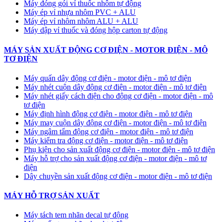
Máy đóng gói vỉ thuốc nhôm tự động
​Máy ép vỉ nhựa nhôm PVC + ALU
​Máy ép vỉ nhôm nhôm ALU + ALU
Máy dập vỉ thuốc và đóng hộp carton tự động
MÁY SẢN XUẤT ĐỘNG CƠ ĐIỆN - MOTOR ĐIỆN - MÔ
TƠ ĐIỆN
Máy quấn dây động cơ điện - motor điện - mô tơ điện
Máy nhét cuộn dây động cơ điện - motor điện - mô tơ điện
Máy nhét giấy cách điện cho động cơ điện - motor điện - mô
tơ điện
Máy định hình động cơ điện - motor điện - mô tơ điện
Máy may cuộn dây động cơ điện - motor điện - mô tơ điện
Máy ngâm tẩm động cơ điện - motor điện - mô tơ điện
Máy kiểm tra động cơ điện - motor điện - mô tơ điện
Phụ kiện cho sản xuất động cơ điện - motor điện - mô tơ điện
Máy hỗ trợ cho sản xuất động cơ điện - motor điện - mô tơ
điện
Dây chuyền sản xuất động cơ điện - motor điện - mô tơ điện
MÁY HỖ TRỢ SẢN XUẤT
Máy tách tem nhãn decal tự động