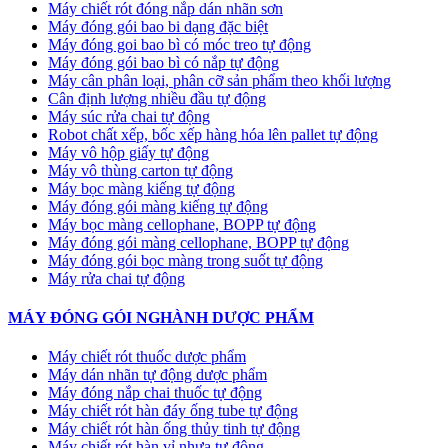
Máy chiết rót đóng nắp dán nhãn sơn
Máy đóng gói bao bi dạng đặc biệt
Máy đóng goi bao bì có móc treo tự động
Máy đóng gói bao bì có nắp tự động
Máy cân phân loại, phân cỡ sản phẩm theo khối lượng
Cân định lượng nhiều đầu tự động
Máy súc rửa chai tự động
Robot chất xếp, bốc xếp hàng hóa lên pallet tự động
Máy vô hộp giấy tự động
Máy vô thùng carton tự động
Máy bọc màng kiếng tự động
Máy đóng gói màng kiếng tự động
Máy bọc màng cellophane, BOPP tự động
Máy đóng gói màng cellophane, BOPP tự động
Máy đóng gói bọc màng trong suốt tự động
Máy rửa chai tự động
MÁY ĐÓNG GÓI NGHÀNH DƯỢC PHẨM
Máy chiết rót thuốc dược phẩm
Máy dán nhãn tự động dược phẩm
Máy đóng nắp chai thuốc tự động
Máy chiết rót hàn đáy ống tube tự động
Máy chiết rót hàn ống thủy tinh tự động
Máy chiết rót hàn vỉ nhựa tự động