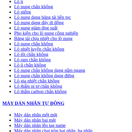
Lò ủ
Lò nung chân không
Lò giếng
Lò nung dạng băng tải liên tục
Lò nung dạng đáy di động
Lò nung giảm ứng suất
Phụ kiện cho lò nung công nghiệp
Băng tải chịu nhiệt cho lò nung
Lò nung chân không
Lò nhiệt luyện chân không
Lò tôi chân không
Lò ram chân không
Lò ủ chân không
Lò nung chân không dạng nằm ngang
Lò nung chân không dạng đứng
Lò gia nhiệt chân không
Lò thấm ni tơ chân không
Lò thấm carbon chân không
MÁY DÁN NHÃN TỰ ĐỘNG
Máy dán nhãn một mặt
Máy dán nhãn hai mặt
Máy dán nhãn lên tag name
Máy dán nhãn chai tròn hai nhãn, ba nhãn