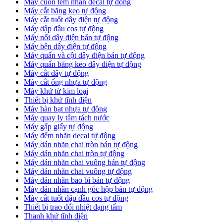
Máy cuốn tem nhãn decal tự động
Máy cắt băng keo tự động
Máy cắt tuốt dây điện tự động
Máy dập đầu cos tự động
Máy nối dây điện bán tự động
Máy bện dây điện tự động
Máy quấn và cột dây điện bán tự động
Máy quấn băng keo dây điện tự động
Máy cắt dây tự động
Máy cắt ống nhựa tự động
Máy khử từ kim loại
Thiết bị khử tĩnh điện
Máy hàn bạt nhựa tự động
Máy quay ly tâm tách nước
Máy gấp giấy tự động
Máy đếm nhãn decal tự động
Máy dán nhãn chai tròn bán tự động
Máy dán nhãn chai tròn tự động
Máy dán nhãn chai vuông bán tự động
Máy dán nhãn chai vuông tự động
Máy dán nhãn bao bì bán tự động
Máy dán nhãn cạnh góc hộp bán tự động
Máy cắt tuốt dập đầu cos tự động
Thiết bị trao đổi nhiệt dạng tấm
Thanh khử tĩnh điện