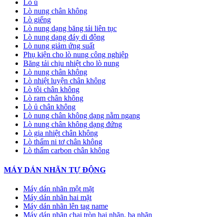
Lò ủ
Lò nung chân không
Lò giếng
Lò nung dạng băng tải liên tục
Lò nung dạng đáy di động
Lò nung giảm ứng suất
Phụ kiện cho lò nung công nghiệp
Băng tải chịu nhiệt cho lò nung
Lò nung chân không
Lò nhiệt luyện chân không
Lò tôi chân không
Lò ram chân không
Lò ủ chân không
Lò nung chân không dạng nằm ngang
Lò nung chân không dạng đứng
Lò gia nhiệt chân không
Lò thấm ni tơ chân không
Lò thấm carbon chân không
MÁY DÁN NHÃN TỰ ĐỘNG
Máy dán nhãn một mặt
Máy dán nhãn hai mặt
Máy dán nhãn lên tag name
Máy dán nhãn chai tròn hai nhãn, ba nhãn