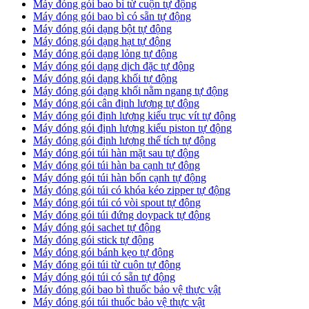
Máy đóng gói bao bì từ cuộn tự động
Máy đóng gói bao bì có sẵn tự động
Máy đóng gói dạng bột tự động
Máy đóng gói dạng hạt tự động
Máy đóng gói dạng lỏng tự động
Máy đóng gói dạng dịch đặc tự động
Máy đóng gói dạng khối tự động
Máy đóng gói dạng khối nằm ngang tự động
Máy đóng gói cân định lượng tự động
Máy đóng gói định lượng kiểu trục vít tự động
Máy đóng gói định lượng kiểu piston tự động
Máy đóng gói định lượng thể tích tự động
Máy đóng gói túi hàn mặt sau tự động
Máy đóng gói túi hàn ba cạnh tự động
Máy đóng gói túi hàn bốn cạnh tự động
Máy đóng gói túi có khóa kéo zipper tự động
Máy đóng gói túi có vòi spout tự động
Máy đóng gói túi đứng doypack tự động
Máy đóng gói sachet tự động
Máy đóng gói stick tự động
Máy đóng gói bánh kẹo tự động
Máy đóng gói túi từ cuộn tự động
Máy đóng gói túi có sẵn tự động
Máy đóng gói bao bì thuốc bảo vệ thực vật
Máy đóng gói túi thuốc bảo vệ thực vật