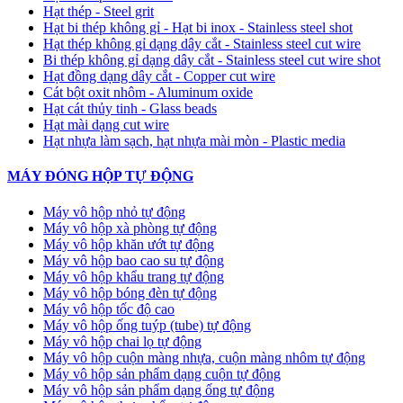
Hạt thép - Steel grit
Hạt bi thép không gỉ - Hạt bi inox - Stainless steel shot
Hạt thép không gỉ dạng dây cắt - Stainless steel cut wire
Bi thép không gỉ dạng dây cắt - Stainless steel cut wire shot
Hạt đồng dạng dây cắt - Copper cut wire
Cát bột oxit nhôm - Aluminum oxide
Hạt cát thủy tinh - Glass beads
Hạt mài dạng cut wire
Hạt nhựa làm sạch, hạt nhựa mài mòn - Plastic media
MÁY ĐÓNG HỘP TỰ ĐỘNG
Máy vô hộp nhỏ tự động
Máy vô hộp xà phòng tự động
Máy vô hộp khăn ướt tự động
Máy vô hộp bao cao su tự động
Máy vô hộp khẩu trang tự động
Máy vô hộp bóng đèn tự động
Máy vô hộp tốc độ cao
Máy vô hộp ống tuýp (tube) tự động
Máy vô hộp chai lọ tự động
Máy vô hộp cuộn màng nhựa, cuộn màng nhôm tự động
Máy vô hộp sản phẩm dạng cuộn tự động
Máy vô hộp sản phẩm dạng ống tự động