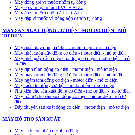
Máy đóng gói vỉ thuốc nhôm tự động
​Máy ép vỉ nhựa nhôm PVC + ALU
​Máy ép vỉ nhôm nhôm ALU + ALU
Máy dập vỉ thuốc và đóng hộp carton tự động
MÁY SẢN XUẤT ĐỘNG CƠ ĐIỆN - MOTOR ĐIỆN - MÔ
TƠ ĐIỆN
Máy quấn dây động cơ điện - motor điện - mô tơ điện
Máy nhét cuộn dây động cơ điện - motor điện - mô tơ điện
Máy nhét giấy cách điện cho động cơ điện - motor điện - mô
tơ điện
Máy định hình động cơ điện - motor điện - mô tơ điện
Máy may cuộn dây động cơ điện - motor điện - mô tơ điện
Máy ngâm tẩm động cơ điện - motor điện - mô tơ điện
Máy kiểm tra động cơ điện - motor điện - mô tơ điện
Phụ kiện cho sản xuất động cơ điện - motor điện - mô tơ điện
Máy hỗ trợ cho sản xuất động cơ điện - motor điện - mô tơ
điện
Dây chuyền sản xuất động cơ điện - motor điện - mô tơ điện
MÁY HỖ TRỢ SẢN XUẤT
Máy tách tem nhãn decal tự động