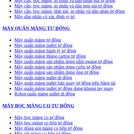
Máy cân, bọc màng, in nhãn và dán nhãn giá tự động
Máy cân, bọc màng, in nhãn và dán tem giá tự động
Máy cân, bọc màng, tính giá, in nhãn và dán nhãn tự động
Máy dán nhãn có xác định vị trí
MÁY QUẤN MÀNG TỰ ĐỘNG
Máy quấn màng tự động
​Máy quấn màng pallet tự động
Máy quấn màng hành lý tự động
Máy quấn màng thùng carton tự động
Máy quấn màng sản phẩm dạng nằm ngang tự động
Máy quấn màng sản phẩm dạng cuộn tự động
Máy quấn màng sản phẩm dạng ống tự động
Máy quấn màng pallet di động
Máy quấn màng pallet bàn quay tự động trên băng tải
Máy quấn màng pallet tự động dạng khung tay quay
Robot quấn màng pallet di động
MÁY BỌC MÀNG CO TỰ ĐỘNG
Máy bọc màng co tự động
Máy bọc màng co hộp tự động
Máy đóng gói màng co hộp tự động
Máy rút màng co hộp tự động