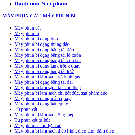
Danh mục Sản phẩm
MÁY PHUN CÁT, MÁY PHUN BI
Máy phun cát
Máy phun bi
Máy phun bi dạng treo
Máy phun bi dạng thùng đảo
Máy phun bi dạng băng tải đảo
Máy phun bi dạng băng tải lô cuốn
Máy phun bi dạng băng tải con lăn
Máy phun bi dạng tang trống quay
Máy phun bi dạng băng tải lưới
Máy phun bi làm sạch vỏ bình gas
Máy phun bi dạng băng tải đai
Máy phun bi làm sạch kết cấu thép
Máy phun bi làm sạch chi tiết đúc, sản phẩm đúc
Máy phun bi dạng mâm quay
Máy phun bi dạng bàn quay
Tủ phun cát
Máy phun bi làm sạch ống thép
Tủ phun cát tự hút
Máy phun cát áp lực cao
Máy phun bi làm sạch thép hình, thép tấm, dầm thép