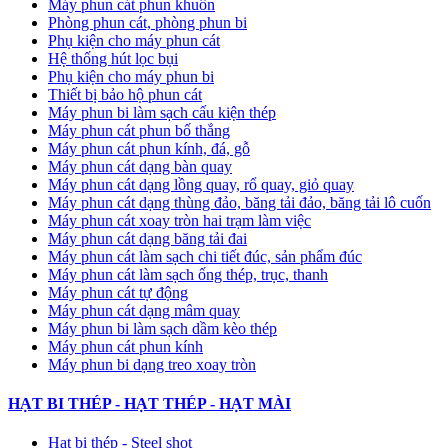
Máy phun cát phun khuôn
Phòng phun cát, phòng phun bi
Phụ kiện cho máy phun cát
Hệ thống hút lọc bụi
Phụ kiện cho máy phun bi
Thiết bị bảo hộ phun cát
Máy phun bi làm sạch cấu kiện thép
Máy phun cát phun bố thắng
Máy phun cát phun kính, đá, gỗ
Máy phun cát dạng bàn quay
Máy phun cát dạng lồng quay, rổ quay, giỏ quay
Máy phun cát dạng thùng đảo, băng tải đảo, băng tải lô cuốn
Máy phun cát xoay tròn hai trạm làm việc
Máy phun cát dạng băng tải đai
​Máy phun cát làm sạch chi tiết đúc, sản phẩm đúc
Máy phun cát làm sạch ống thép, trục, thanh
Máy phun cát tự động
​Máy phun cát dạng mâm quay
Máy phun bi làm sạch dầm kèo thép
Máy phun cát phun kính
Máy phun bi dạng treo xoay tròn
HẠT BI THÉP - HẠT THÉP - HẠT MÀI
Hạt bi thép - Steel shot