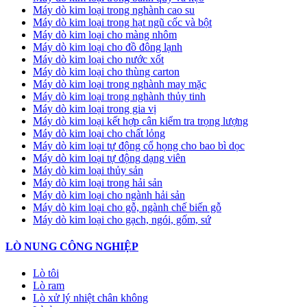
Máy dò kim loại trong nghành cao su
Máy dò kim loại trong hạt ngũ cốc và bột
Máy dò kim loại cho màng nhôm
Máy dò kim loại cho đồ đông lạnh
Máy dò kim loại cho nước xốt
Máy dò kim loại cho thùng carton
Máy dò kim loại trong nghành may mặc
Máy dò kim loại trong nghành thủy tinh
Máy dò kim loại trong gia vị
Máy dò kim loại kết hợp cân kiểm tra trọng lượng
Máy dò kim loại cho chất lỏng
Máy dò kim loại tự động cổ họng cho bao bì dọc
Máy dò kim loại tự động dạng viên
Máy dò kim loại thủy sản
Máy dò kim loại trong hải sản
Máy dò kim loại cho ngành hải sản
Máy dò kim loại cho gỗ, ngành chế biến gỗ
Máy dò kim loại cho gạch, ngói, gốm, sứ
LÒ NUNG CÔNG NGHIỆP
Lò tôi
Lò ram
Lò xử lý nhiệt chân không