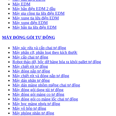
Máy EDM
Máy bắn điện EDM 2 đầu
Máy gia công tia lửa điện EDM
Máy xung tia lửa điện EDM
Máy xung điện EDM
Máy bắn tia lửa điện EDM
MÁY ĐÓNG GÓI TỰ ĐỘNG
Máy súc rửa và cấp chai tự động
Máy phân cỡ, phân loại theo kích thước
Máy cấp chai tự động
Robot tháo dỡ, bốc dỡ hàng hóa ra khỏi pallet tự động
Máy chiết rót tự động
Máy đóng nắp tự động
Máy chiết rót và đóng nắp tự động
Máy dán nhãn tự động
Máy dán màng nhôm miệng chai tự động
Máy đóng gói dạng túi tự động
Máy đóng gói màng co tự động
Máy đóng gói co màng lốc chai tự động
Máy bọc màng nhựa tự động
Máy vô hộp tự động
Máy phóng nhãn tự động