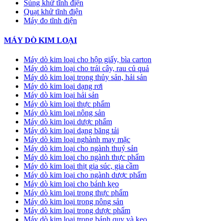
Súng khử tĩnh điện
Quạt khử tĩnh điện
Máy đo tĩnh điện
MÁY DÒ KIM LOẠI
Máy dò kim loại cho hộp giấy, bìa carton
Máy dò kim loại cho trái cây, rau củ quả
Máy dò kim loại trong thủy sản, hải sản
Máy dò kim loại dạng rơi
Máy dò kim loại hải sản
Máy dò kim loại thực phẩm
Máy dò kim loại nông sản
Máy dò kim loại dược phẩm
Máy dò kim loại dạng băng tải
Máy dò kim loại nghành may mặc
Máy dò kim loại cho ngành thuỷ sản
Máy dò kim loại cho ngành thực phẩm
Máy dò kim loại thịt gia súc, gia cầm
Máy dò kim loại cho ngành dược phẩm
Máy dò kim loại cho bánh kẹo
Máy dò kim loại trong thực phẩm
Máy dò kim loại trong nông sản
Máy dò kim loại trong dược phẩm
Máy dò kim loại trong bánh quy và kẹo