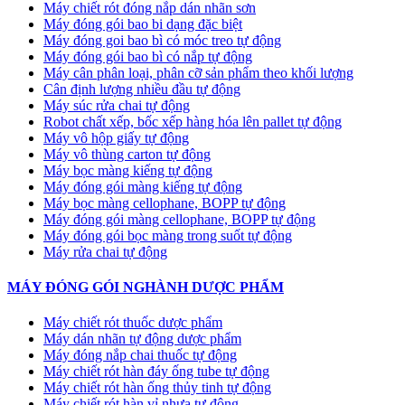
Máy chiết rót đóng nắp dán nhãn sơn
Máy đóng gói bao bi dạng đặc biệt
Máy đóng goi bao bì có móc treo tự động
Máy đóng gói bao bì có nắp tự động
Máy cân phân loại, phân cỡ sản phẩm theo khối lượng
Cân định lượng nhiều đầu tự động
Máy súc rửa chai tự động
Robot chất xếp, bốc xếp hàng hóa lên pallet tự động
Máy vô hộp giấy tự động
Máy vô thùng carton tự động
Máy bọc màng kiếng tự động
Máy đóng gói màng kiếng tự động
Máy bọc màng cellophane, BOPP tự động
Máy đóng gói màng cellophane, BOPP tự động
Máy đóng gói bọc màng trong suốt tự động
Máy rửa chai tự động
MÁY ĐÓNG GÓI NGHÀNH DƯỢC PHẨM
Máy chiết rót thuốc dược phẩm
Máy dán nhãn tự động dược phẩm
Máy đóng nắp chai thuốc tự động
Máy chiết rót hàn đáy ống tube tự động
Máy chiết rót hàn ống thủy tinh tự động
Máy chiết rót hàn vỉ nhựa tự động