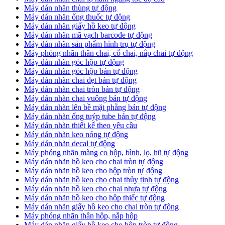
​Máy dán nhãn thùng tự động
Máy dán nhãn ống thuốc tự động
​Máy dán nhãn giấy hồ keo tự động
​Máy dán nhãn mã vạch barcode tự động
​Máy dán nhãn sản phẩm hình trụ tự động
Máy phóng nhãn thân chai, cổ chai, nắp chai tự động
​Máy dán nhãn góc hộp tự động
Máy dán nhãn góc hộp bán tự động
​Máy dán nhãn chai dẹt bán tự động
Máy dán nhãn chai tròn bán tự động
Máy dán nhãn chai vuông bán tự động
Máy dán nhãn lên bề mặt phẵng bán tự động
​Máy dán nhãn ống tuýp tube bán tự động
Máy dán nhãn thiết kế theo yêu cầu
​Máy dán nhãn keo nóng tự động
Máy dán nhãn decal tự động
Máy phóng nhãn màng co hộp, bình, lọ, hũ tự động
Máy dán nhãn hồ keo cho chai tròn tự động
Máy dán nhãn hồ keo cho hộp tròn tự động
Máy dán nhãn hồ keo cho chai thủy tinh tự động
Máy dán nhãn hồ keo cho chai nhựa tự động
Máy dán nhãn hồ keo cho hộp thiếc tự động
Máy dán nhãn giấy hồ keo cho chai tròn tự động
Máy phóng nhãn thân hộp, nắp hộp
Máy dán nhãn giấy hồ keo cho hộp tròn tự động