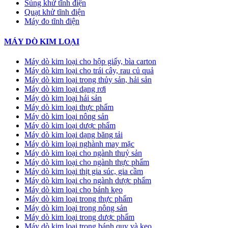
Súng khử tĩnh điện
Quạt khử tĩnh điện
Máy đo tĩnh điện
MÁY DÒ KIM LOẠI
Máy dò kim loại cho hộp giấy, bìa carton
Máy dò kim loại cho trái cây, rau củ quả
Máy dò kim loại trong thủy sản, hải sản
Máy dò kim loại dạng rơi
Máy dò kim loại hải sản
Máy dò kim loại thực phẩm
Máy dò kim loại nông sản
Máy dò kim loại dược phẩm
Máy dò kim loại dạng băng tải
Máy dò kim loại nghành may mặc
Máy dò kim loại cho ngành thuỷ sản
Máy dò kim loại cho ngành thực phẩm
Máy dò kim loại thịt gia súc, gia cầm
Máy dò kim loại cho ngành dược phẩm
Máy dò kim loại cho bánh kẹo
Máy dò kim loại trong thực phẩm
Máy dò kim loại trong nông sản
Máy dò kim loại trong dược phẩm
Máy dò kim loại trong bánh quy và kẹo