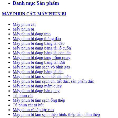
Danh mục Sản phẩm
MÁY PHUN CÁT, MÁY PHUN BI
Máy phun cát
Máy phun bi
Máy phun bi dạng treo
Máy phun bi dạng thùng đảo
Máy phun bi dạng băng tải đảo
Máy phun bi dạng băng tải lô cuốn
Máy phun bi dạng băng tải con lăn
Máy phun bi dạng tang trống quay
Máy phun bi dạng băng tải lưới
Máy phun bi làm sạch vỏ bình gas
Máy phun bi dạng băng tải đai
Máy phun bi làm sạch kết cấu thép
Máy phun bi làm sạch chi tiết đúc, sản phẩm đúc
Máy phun bi dạng mâm quay
Máy phun bi dạng bàn quay
Tủ phun cát
Máy phun bi làm sạch ống thép
Tủ phun cát tự hút
Máy phun cát áp lực cao
Máy phun bi làm sạch thép hình, thép tấm, dầm thép