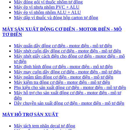
Máy đóng gói vỉ thuốc nhôm tự động
​Máy ép vỉ nhựa nhôm PVC + ALU
​Máy ép vỉ nhôm nhôm ALU + ALU
Máy dập vỉ thuốc và đóng hộp carton tự động
MÁY SẢN XUẤT ĐỘNG CƠ ĐIỆN - MOTOR ĐIỆN - MÔ
TƠ ĐIỆN
Máy quấn dây động cơ điện - motor điện - mô tơ điện
Máy nhét cuộn dây động cơ điện - motor điện - mô tơ điện
Máy nhét giấy cách điện cho động cơ điện - motor điện - mô
tơ điện
Máy định hình động cơ điện - motor điện - mô tơ điện
Máy may cuộn dây động cơ điện - motor điện - mô tơ điện
Máy ngâm tẩm động cơ điện - motor điện - mô tơ điện
Máy kiểm tra động cơ điện - motor điện - mô tơ điện
Phụ kiện cho sản xuất động cơ điện - motor điện - mô tơ điện
Máy hỗ trợ cho sản xuất động cơ điện - motor điện - mô tơ
điện
Dây chuyền sản xuất động cơ điện - motor điện - mô tơ điện
MÁY HỖ TRỢ SẢN XUẤT
Máy tách tem nhãn decal tự động