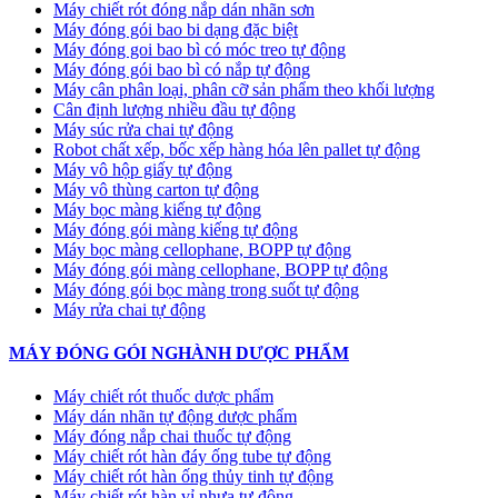
Máy chiết rót đóng nắp dán nhãn sơn
Máy đóng gói bao bi dạng đặc biệt
Máy đóng goi bao bì có móc treo tự động
Máy đóng gói bao bì có nắp tự động
Máy cân phân loại, phân cỡ sản phẩm theo khối lượng
Cân định lượng nhiều đầu tự động
Máy súc rửa chai tự động
Robot chất xếp, bốc xếp hàng hóa lên pallet tự động
Máy vô hộp giấy tự động
Máy vô thùng carton tự động
Máy bọc màng kiếng tự động
Máy đóng gói màng kiếng tự động
Máy bọc màng cellophane, BOPP tự động
Máy đóng gói màng cellophane, BOPP tự động
Máy đóng gói bọc màng trong suốt tự động
Máy rửa chai tự động
MÁY ĐÓNG GÓI NGHÀNH DƯỢC PHẨM
Máy chiết rót thuốc dược phẩm
Máy dán nhãn tự động dược phẩm
Máy đóng nắp chai thuốc tự động
Máy chiết rót hàn đáy ống tube tự động
Máy chiết rót hàn ống thủy tinh tự động
Máy chiết rót hàn vỉ nhựa tự động