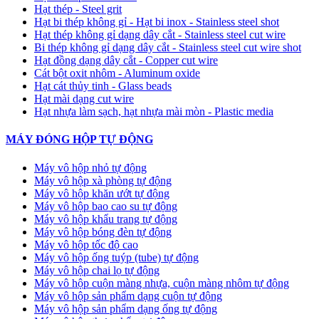
Hạt thép - Steel grit
Hạt bi thép không gỉ - Hạt bi inox - Stainless steel shot
Hạt thép không gỉ dạng dây cắt - Stainless steel cut wire
Bi thép không gỉ dạng dây cắt - Stainless steel cut wire shot
Hạt đồng dạng dây cắt - Copper cut wire
Cát bột oxit nhôm - Aluminum oxide
Hạt cát thủy tinh - Glass beads
Hạt mài dạng cut wire
Hạt nhựa làm sạch, hạt nhựa mài mòn - Plastic media
MÁY ĐÓNG HỘP TỰ ĐỘNG
Máy vô hộp nhỏ tự động
Máy vô hộp xà phòng tự động
Máy vô hộp khăn ướt tự động
Máy vô hộp bao cao su tự động
Máy vô hộp khẩu trang tự động
Máy vô hộp bóng đèn tự động
Máy vô hộp tốc độ cao
Máy vô hộp ống tuýp (tube) tự động
Máy vô hộp chai lọ tự động
Máy vô hộp cuộn màng nhựa, cuộn màng nhôm tự động
Máy vô hộp sản phẩm dạng cuộn tự động
Máy vô hộp sản phẩm dạng ống tự động