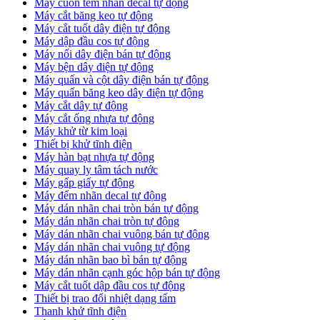
Máy cuốn tem nhãn decal tự động
Máy cắt băng keo tự động
Máy cắt tuốt dây điện tự động
Máy dập đầu cos tự động
Máy nối dây điện bán tự động
Máy bện dây điện tự động
Máy quấn và cột dây điện bán tự động
Máy quấn băng keo dây điện tự động
Máy cắt dây tự động
Máy cắt ống nhựa tự động
Máy khử từ kim loại
Thiết bị khử tĩnh điện
Máy hàn bạt nhựa tự động
Máy quay ly tâm tách nước
Máy gấp giấy tự động
Máy đếm nhãn decal tự động
Máy dán nhãn chai tròn bán tự động
Máy dán nhãn chai tròn tự động
Máy dán nhãn chai vuông bán tự động
Máy dán nhãn chai vuông tự động
Máy dán nhãn bao bì bán tự động
Máy dán nhãn cạnh góc hộp bán tự động
Máy cắt tuốt dập đầu cos tự động
Thiết bị trao đổi nhiệt dạng tấm
Thanh khử tĩnh điện