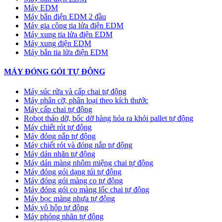
Máy EDM
Máy bắn điện EDM 2 đầu
Máy gia công tia lửa điện EDM
Máy xung tia lửa điện EDM
Máy xung điện EDM
Máy bắn tia lửa điện EDM
MÁY ĐÓNG GÓI TỰ ĐỘNG
Máy súc rửa và cấp chai tự động
Máy phân cỡ, phân loại theo kích thước
Máy cấp chai tự động
Robot tháo dỡ, bốc dỡ hàng hóa ra khỏi pallet tự động
Máy chiết rót tự động
Máy đóng nắp tự động
Máy chiết rót và đóng nắp tự động
Máy dán nhãn tự động
Máy dán màng nhôm miệng chai tự động
Máy đóng gói dạng túi tự động
Máy đóng gói màng co tự động
Máy đóng gói co màng lốc chai tự động
Máy bọc màng nhựa tự động
Máy vô hộp tự động
Máy phóng nhãn tự động