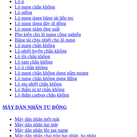
Lò ủ
Lò nung chân không
Lò giếng
Lò nung dạng băng tải liên tục
Lò nung dạng đáy di động
Lò nung giảm ứng suất
Phụ kiện cho lò nung công nghiệp
Băng tải chịu nhiệt cho lò nung
Lò nung chân không
Lò nhiệt luyện chân không
Lò tôi chân không
Lò ram chân không
Lò ủ chân không
Lò nung chân không dạng nằm ngang
Lò nung chân không dạng đứng
Lò gia nhiệt chân không
Lò thấm ni tơ chân không
Lò thấm carbon chân không
MÁY DÁN NHÃN TỰ ĐỘNG
Máy dán nhãn một mặt
Máy dán nhãn hai mặt
Máy dán nhãn lên tag name
Máy dán nhãn chai tròn hai nhãn, ba nhãn