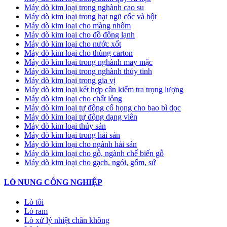
Máy dò kim loại trong nghành cao su
Máy dò kim loại trong hạt ngũ cốc và bột
Máy dò kim loại cho màng nhôm
Máy dò kim loại cho đồ đông lạnh
Máy dò kim loại cho nước xốt
Máy dò kim loại cho thùng carton
Máy dò kim loại trong nghành may mặc
Máy dò kim loại trong nghành thủy tinh
Máy dò kim loại trong gia vị
Máy dò kim loại kết hợp cân kiểm tra trọng lượng
Máy dò kim loại cho chất lỏng
Máy dò kim loại tự động cổ họng cho bao bì dọc
Máy dò kim loại tự động dạng viên
Máy dò kim loại thủy sản
Máy dò kim loại trong hải sản
Máy dò kim loại cho ngành hải sản
Máy dò kim loại cho gỗ, ngành chế biến gỗ
Máy dò kim loại cho gạch, ngói, gốm, sứ
LÒ NUNG CÔNG NGHIỆP
Lò tôi
Lò ram
Lò xử lý nhiệt chân không