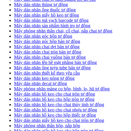
​Máy dán nhãn thùng tự động
Máy dán nhãn ống thuốc tự động
​Máy dán nhãn giấy hồ keo tự động
​Máy dán nhãn mã vạch barcode tự động
​Máy dán nhãn sản phẩm hình trụ tự động
Máy phóng nhãn thân chai, cổ chai, nắp chai tự động
​Máy dán nhãn góc hộp tự động
Máy dán nhãn góc hộp bán tự động
​Máy dán nhãn chai dẹt bán tự động
Máy dán nhãn chai tròn bán tự động
Máy dán nhãn chai vuông bán tự động
Máy dán nhãn lên bề mặt phẵng bán tự động
​Máy dán nhãn ống tuýp tube bán tự động
Máy dán nhãn thiết kế theo yêu cầu
​Máy dán nhãn keo nóng tự động
Máy dán nhãn decal tự động
Máy phóng nhãn màng co hộp, bình, lọ, hũ tự động
Máy dán nhãn hồ keo cho chai tròn tự động
Máy dán nhãn hồ keo cho hộp tròn tự động
Máy dán nhãn hồ keo cho chai thủy tinh tự động
Máy dán nhãn hồ keo cho chai nhựa tự động
Máy dán nhãn hồ keo cho hộp thiếc tự động
Máy dán nhãn giấy hồ keo cho chai tròn tự động
Máy phóng nhãn thân hộp, nắp hộp
Máy dán nhãn giấy hồ keo cho hộp tròn tự động