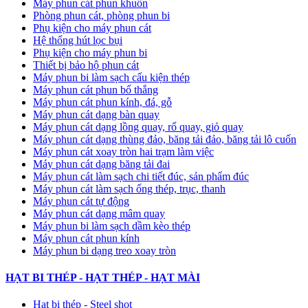
Máy phun cát phun khuôn
Phòng phun cát, phòng phun bi
Phụ kiện cho máy phun cát
Hệ thống hút lọc bụi
Phụ kiện cho máy phun bi
Thiết bị bảo hộ phun cát
Máy phun bi làm sạch cấu kiện thép
Máy phun cát phun bố thắng
Máy phun cát phun kính, đá, gỗ
Máy phun cát dạng bàn quay
Máy phun cát dạng lồng quay, rổ quay, giỏ quay
Máy phun cát dạng thùng đảo, băng tải đảo, băng tải lô cuốn
Máy phun cát xoay tròn hai trạm làm việc
Máy phun cát dạng băng tải đai
​Máy phun cát làm sạch chi tiết đúc, sản phẩm đúc
Máy phun cát làm sạch ống thép, trục, thanh
Máy phun cát tự động
​Máy phun cát dạng mâm quay
Máy phun bi làm sạch dầm kèo thép
Máy phun cát phun kính
Máy phun bi dạng treo xoay tròn
HẠT BI THÉP - HẠT THÉP - HẠT MÀI
Hạt bi thép - Steel shot