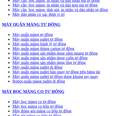
Máy cân, bọc màng, in nhãn và dán nhãn giá tự động
Máy cân, bọc màng, in nhãn và dán tem giá tự động
Máy cân, bọc màng, tính giá, in nhãn và dán nhãn tự động
Máy dán nhãn có xác định vị trí
MÁY QUẤN MÀNG TỰ ĐỘNG
Máy quấn màng tự động
​Máy quấn màng pallet tự động
Máy quấn màng hành lý tự động
Máy quấn màng thùng carton tự động
Máy quấn màng sản phẩm dạng nằm ngang tự động
Máy quấn màng sản phẩm dạng cuộn tự động
Máy quấn màng sản phẩm dạng ống tự động
Máy quấn màng pallet di động
Máy quấn màng pallet bàn quay tự động trên băng tải
Máy quấn màng pallet tự động dạng khung tay quay
Robot quấn màng pallet di động
MÁY BỌC MÀNG CO TỰ ĐỘNG
Máy bọc màng co tự động
Máy bọc màng co hộp tự động
Máy đóng gói màng co hộp tự động
Máy rút màng co hộp tự động