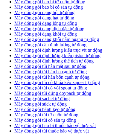
Máy đóng gói bao bì từ cuộn tự động
Máy đóng gói bao bì có sẵn tự động
Máy đóng gói dạng bột tự động
Máy đóng gói dạng hạt tự động
Máy đóng gói dạng lỏng tự động
Máy đóng gói dạng dịch đặc tự động
Máy đóng gói dạng khối tự động
Máy đóng gói dạng khối nằm ngang tự động
Máy đóng gói cân định lượng tự động
Máy đóng gói định lượng kiểu trục vít tự động
Máy đóng gói định lượng kiểu piston tự động
Máy đóng gói định lượng thể tích tự động
Máy đóng gói túi hàn mặt sau tự động
Máy đóng gói túi hàn ba cạnh tự động
Máy đóng gói túi hàn bốn cạnh tự động
Máy đóng gói túi có khóa kéo zipper tự động
Máy đóng gói túi có vòi spout tự động
Máy đóng gói túi đứng doypack tự động
Máy đóng gói sachet tự động
Máy đóng gói stick tự động
Máy đóng gói bánh kẹo tự động
Máy đóng gói túi từ cuộn tự động
Máy đóng gói túi có sẵn tự động
Máy đóng gói bao bì thuốc bảo vệ thực vật
Máy đóng gói túi thuốc bảo vệ thực vật