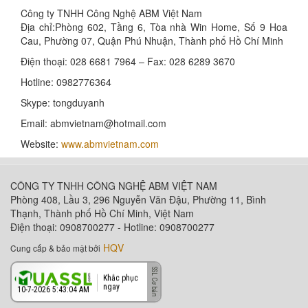
Công ty TNHH Công Nghệ ABM Việt Nam
Địa chỉ:Phòng 602, Tầng 6, Tòa nhà Win Home, Số 9 Hoa
Cau, Phường 07, Quận Phú Nhuận, Thành phố Hồ Chí Minh
Điện thoại: 028 6681 7964 – Fax: 028 6289 3670
Hotline: 0982776364
Skype: tongduyanh
Email: abmvietnam@hotmail.com
Website:
www.abmvietnam.com
CÔNG TY TNHH CÔNG NGHỆ ABM VIỆT NAM
Phòng 408, Lầu 3, 296 Nguyễn Văn Đậu, Phường 11, Bình
Thạnh, Thành phố Hồ Chí Minh, Việt Nam
Điện thoại: 0908700277 - Hotline: 0908700277
HQV
Cung cấp & bảo mật bởi
Khắc phục
ngay
10-7-2026 5:43:04 AM