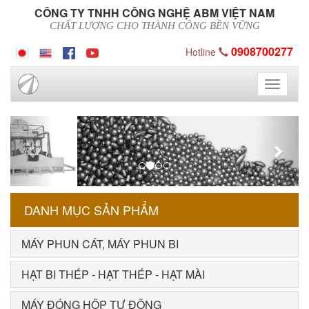
CÔNG TY TNHH CÔNG NGHỆ ABM VIỆT NAM
CHẤT LƯỢNG CHO THÀNH CÔNG BỀN VỮNG
0908700277
Hotline
Toggle
navigati
Previous
Next
DANH MỤC SẢN PHẨM
MÁY PHUN CÁT, MÁY PHUN BI
HẠT BI THÉP - HẠT THÉP - HẠT MÀI
MÁY ĐÓNG HỘP TỰ ĐỘNG