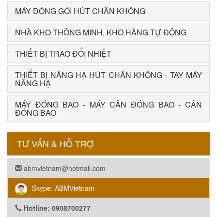
MÁY ĐÓNG GÓI HÚT CHÂN KHÔNG
NHÀ KHO THÔNG MINH, KHO HÀNG TỰ ĐỘNG
THIẾT BỊ TRAO ĐỔI NHIỆT
THIẾT BỊ NÂNG HẠ HÚT CHÂN KHÔNG - TAY MÁY
NÂNG HẠ
MÁY ĐÓNG BAO - MÁY CÂN ĐÓNG BAO - CÂN
ĐÓNG BAO
TƯ VẤN & HỖ TRỢ
abmvietnam@hotmail.com
Skype: ABMVietnam
Hotline: 0908700277