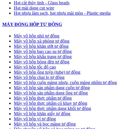
Hạt cát thủy tinh - Glass beads
Hạt mài dạng cut wire
Hạt nhựa làm sạch, hạt nhựa mài mòn - Plastic media
MÁY ĐÓNG HỘP TỰ ĐỘNG
Máy vô hộp nhỏ tự động
Máy vô hộp xà phòng tự động
Máy vô hộp khăn ướt tự động
Máy vô hộp bao cao su tự động
Máy vô hộp khẩu trang tự động
Máy vô hộp bóng đèn tự động
Máy vô hộp tốc độ cao
Máy vô hộp ống tuýp (tube) tự động
Máy vô hộp chai lọ tự động
Máy vô hộp cuộn màng nhựa, cuộn màng nhôm tự động
Máy vô hộp sản phẩm dạng cuộn tự động
Máy vô hộp sản phẩm dạng ống tự động
Máy vô hộp thực phẩm tự động
Máy vô hộp thực phẩm có khay tự động
Máy vô hộp thực phẩm dạng khối tự động
Máy vô hộp khăn giấy tự động
Máy vô hộp vỉ tự động
Máy vô hộp và bọc màng tự động