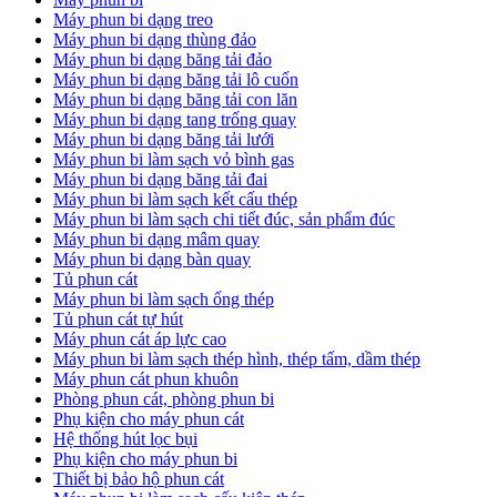
Máy phun bi dạng treo
Máy phun bi dạng thùng đảo
Máy phun bi dạng băng tải đảo
Máy phun bi dạng băng tải lô cuốn
Máy phun bi dạng băng tải con lăn
Máy phun bi dạng tang trống quay
Máy phun bi dạng băng tải lưới
Máy phun bi làm sạch vỏ bình gas
Máy phun bi dạng băng tải đai
Máy phun bi làm sạch kết cấu thép
Máy phun bi làm sạch chi tiết đúc, sản phẩm đúc
Máy phun bi dạng mâm quay
Máy phun bi dạng bàn quay
Tủ phun cát
Máy phun bi làm sạch ống thép
Tủ phun cát tự hút
Máy phun cát áp lực cao
Máy phun bi làm sạch thép hình, thép tấm, dầm thép
Máy phun cát phun khuôn
Phòng phun cát, phòng phun bi
Phụ kiện cho máy phun cát
Hệ thống hút lọc bụi
Phụ kiện cho máy phun bi
Thiết bị bảo hộ phun cát