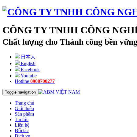
CÔNG TY TNHH CÔNG NGHỆ
Chất lượng cho Thành công bền vữn
日本人
English
Facebook
Youtube
Hotline
0908700277
Toggle navigation
Trang chủ
Giới thiệu
Sản phẩm
Tin tức
Liên hệ
Đối tác
Dịch vụ