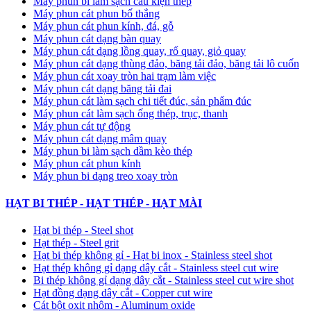
Máy phun bi làm sạch cấu kiện thép
Máy phun cát phun bố thắng
Máy phun cát phun kính, đá, gỗ
Máy phun cát dạng bàn quay
Máy phun cát dạng lồng quay, rổ quay, giỏ quay
Máy phun cát dạng thùng đảo, băng tải đảo, băng tải lô cuốn
Máy phun cát xoay tròn hai trạm làm việc
Máy phun cát dạng băng tải đai
​Máy phun cát làm sạch chi tiết đúc, sản phẩm đúc
Máy phun cát làm sạch ống thép, trục, thanh
Máy phun cát tự động
​Máy phun cát dạng mâm quay
Máy phun bi làm sạch dầm kèo thép
Máy phun cát phun kính
Máy phun bi dạng treo xoay tròn
HẠT BI THÉP - HẠT THÉP - HẠT MÀI
Hạt bi thép - Steel shot
Hạt thép - Steel grit
Hạt bi thép không gỉ - Hạt bi inox - Stainless steel shot
Hạt thép không gỉ dạng dây cắt - Stainless steel cut wire
Bi thép không gỉ dạng dây cắt - Stainless steel cut wire shot
Hạt đồng dạng dây cắt - Copper cut wire
Cát bột oxit nhôm - Aluminum oxide