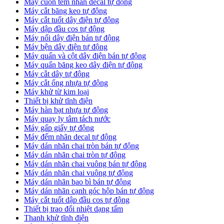
Máy cuốn tem nhãn decal tự động
Máy cắt băng keo tự động
Máy cắt tuốt dây điện tự động
Máy dập đầu cos tự động
Máy nối dây điện bán tự động
Máy bện dây điện tự động
Máy quấn và cột dây điện bán tự động
Máy quấn băng keo dây điện tự động
Máy cắt dây tự động
Máy cắt ống nhựa tự động
Máy khử từ kim loại
Thiết bị khử tĩnh điện
Máy hàn bạt nhựa tự động
Máy quay ly tâm tách nước
Máy gấp giấy tự động
Máy đếm nhãn decal tự động
Máy dán nhãn chai tròn bán tự động
Máy dán nhãn chai tròn tự động
Máy dán nhãn chai vuông bán tự động
Máy dán nhãn chai vuông tự động
Máy dán nhãn bao bì bán tự động
Máy dán nhãn cạnh góc hộp bán tự động
Máy cắt tuốt dập đầu cos tự động
Thiết bị trao đổi nhiệt dạng tấm
Thanh khử tĩnh điện