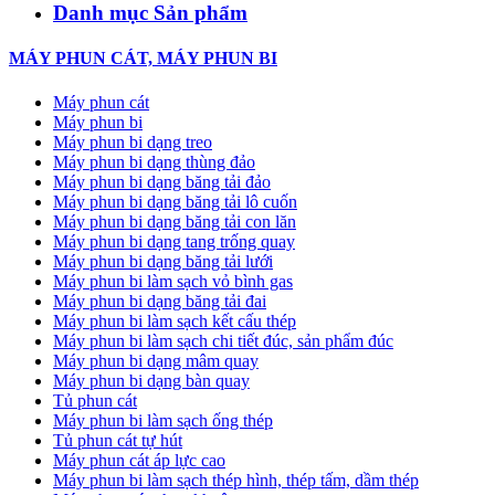
Danh mục Sản phẩm
MÁY PHUN CÁT, MÁY PHUN BI
Máy phun cát
Máy phun bi
Máy phun bi dạng treo
Máy phun bi dạng thùng đảo
Máy phun bi dạng băng tải đảo
Máy phun bi dạng băng tải lô cuốn
Máy phun bi dạng băng tải con lăn
Máy phun bi dạng tang trống quay
Máy phun bi dạng băng tải lưới
Máy phun bi làm sạch vỏ bình gas
Máy phun bi dạng băng tải đai
Máy phun bi làm sạch kết cấu thép
Máy phun bi làm sạch chi tiết đúc, sản phẩm đúc
Máy phun bi dạng mâm quay
Máy phun bi dạng bàn quay
Tủ phun cát
Máy phun bi làm sạch ống thép
Tủ phun cát tự hút
Máy phun cát áp lực cao
Máy phun bi làm sạch thép hình, thép tấm, dầm thép