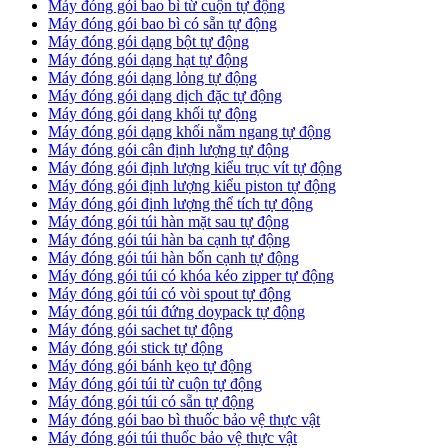
Máy đóng gói bao bì từ cuộn tự động
Máy đóng gói bao bì có sẵn tự động
Máy đóng gói dạng bột tự động
Máy đóng gói dạng hạt tự động
Máy đóng gói dạng lỏng tự động
Máy đóng gói dạng dịch đặc tự động
Máy đóng gói dạng khối tự động
Máy đóng gói dạng khối nằm ngang tự động
Máy đóng gói cân định lượng tự động
Máy đóng gói định lượng kiểu trục vít tự động
Máy đóng gói định lượng kiểu piston tự động
Máy đóng gói định lượng thể tích tự động
Máy đóng gói túi hàn mặt sau tự động
Máy đóng gói túi hàn ba cạnh tự động
Máy đóng gói túi hàn bốn cạnh tự động
Máy đóng gói túi có khóa kéo zipper tự động
Máy đóng gói túi có vòi spout tự động
Máy đóng gói túi đứng doypack tự động
Máy đóng gói sachet tự động
Máy đóng gói stick tự động
Máy đóng gói bánh kẹo tự động
Máy đóng gói túi từ cuộn tự động
Máy đóng gói túi có sẵn tự động
Máy đóng gói bao bì thuốc bảo vệ thực vật
Máy đóng gói túi thuốc bảo vệ thực vật