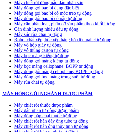
Máy chiết rót đóng nắp dán nhãn sơn
Máy đóng gói bao bi dạng đặc biệt
Máy đóng goi bao bì có móc treo tự động
Máy đóng gói bao bì có nắp tự động
Máy cân phân loại, phân cỡ sản phẩm theo khối lượng
Cân định lượng nhiều đầu tự động
Máy súc rửa chai tự động
Robot chất xếp, bốc xếp hàng hóa lên pallet tự động
Máy vô hộp giấy tự động
Máy vô thùng carton tự động
Máy bọc màng kiếng tự động
Máy đóng gói màng kiếng tự động
Máy bọc màng cellophane, BOPP tự động
Máy đóng gói màng cellophane, BOPP tự động
Máy đóng gói bọc màng trong suốt tự động
Máy rửa chai tự động
MÁY ĐÓNG GÓI NGHÀNH DƯỢC PHẨM
Máy chiết rót thuốc dược phẩm
Máy dán nhãn tự động dược phẩm
Máy đóng nắp chai thuốc tự động
Máy chiết rót hàn đáy ống tube tự động
Máy chiết rót hàn ống thủy tinh tự động
Máy chiết rót hàn vỉ nhựa tự động