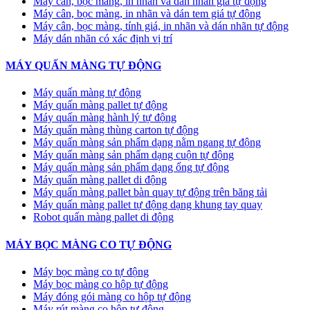
Máy cân, bọc màng, in nhãn và dán nhãn giá tự động
Máy cân, bọc màng, in nhãn và dán tem giá tự động
Máy cân, bọc màng, tính giá, in nhãn và dán nhãn tự động
Máy dán nhãn có xác định vị trí
MÁY QUẤN MÀNG TỰ ĐỘNG
Máy quấn màng tự động
​Máy quấn màng pallet tự động
Máy quấn màng hành lý tự động
Máy quấn màng thùng carton tự động
Máy quấn màng sản phẩm dạng nằm ngang tự động
Máy quấn màng sản phẩm dạng cuộn tự động
Máy quấn màng sản phẩm dạng ống tự động
Máy quấn màng pallet di động
Máy quấn màng pallet bàn quay tự động trên băng tải
Máy quấn màng pallet tự động dạng khung tay quay
Robot quấn màng pallet di động
MÁY BỌC MÀNG CO TỰ ĐỘNG
Máy bọc màng co tự động
Máy bọc màng co hộp tự động
Máy đóng gói màng co hộp tự động
Máy rút màng co hộp tự động