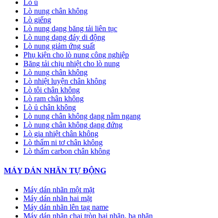
Lò ủ
Lò nung chân không
Lò giếng
Lò nung dạng băng tải liên tục
Lò nung dạng đáy di động
Lò nung giảm ứng suất
Phụ kiện cho lò nung công nghiệp
Băng tải chịu nhiệt cho lò nung
Lò nung chân không
Lò nhiệt luyện chân không
Lò tôi chân không
Lò ram chân không
Lò ủ chân không
Lò nung chân không dạng nằm ngang
Lò nung chân không dạng đứng
Lò gia nhiệt chân không
Lò thấm ni tơ chân không
Lò thấm carbon chân không
MÁY DÁN NHÃN TỰ ĐỘNG
Máy dán nhãn một mặt
Máy dán nhãn hai mặt
Máy dán nhãn lên tag name
Máy dán nhãn chai tròn hai nhãn, ba nhãn