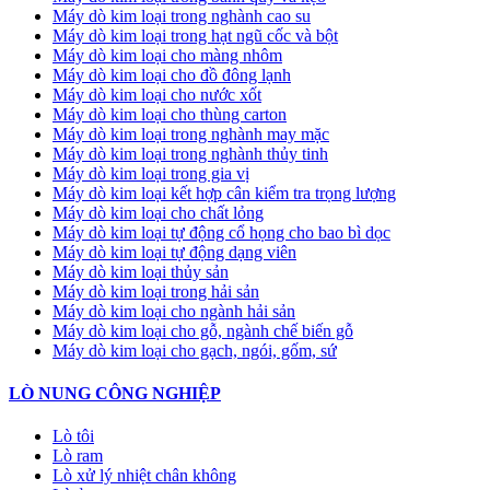
Máy dò kim loại trong nghành cao su
Máy dò kim loại trong hạt ngũ cốc và bột
Máy dò kim loại cho màng nhôm
Máy dò kim loại cho đồ đông lạnh
Máy dò kim loại cho nước xốt
Máy dò kim loại cho thùng carton
Máy dò kim loại trong nghành may mặc
Máy dò kim loại trong nghành thủy tinh
Máy dò kim loại trong gia vị
Máy dò kim loại kết hợp cân kiểm tra trọng lượng
Máy dò kim loại cho chất lỏng
Máy dò kim loại tự động cổ họng cho bao bì dọc
Máy dò kim loại tự động dạng viên
Máy dò kim loại thủy sản
Máy dò kim loại trong hải sản
Máy dò kim loại cho ngành hải sản
Máy dò kim loại cho gỗ, ngành chế biến gỗ
Máy dò kim loại cho gạch, ngói, gốm, sứ
LÒ NUNG CÔNG NGHIỆP
Lò tôi
Lò ram
Lò xử lý nhiệt chân không