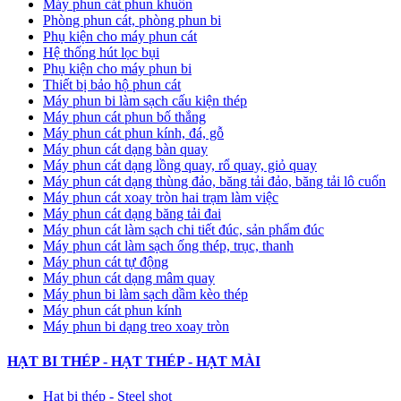
Máy phun cát phun khuôn
Phòng phun cát, phòng phun bi
Phụ kiện cho máy phun cát
Hệ thống hút lọc bụi
Phụ kiện cho máy phun bi
Thiết bị bảo hộ phun cát
Máy phun bi làm sạch cấu kiện thép
Máy phun cát phun bố thắng
Máy phun cát phun kính, đá, gỗ
Máy phun cát dạng bàn quay
Máy phun cát dạng lồng quay, rổ quay, giỏ quay
Máy phun cát dạng thùng đảo, băng tải đảo, băng tải lô cuốn
Máy phun cát xoay tròn hai trạm làm việc
Máy phun cát dạng băng tải đai
​Máy phun cát làm sạch chi tiết đúc, sản phẩm đúc
Máy phun cát làm sạch ống thép, trục, thanh
Máy phun cát tự động
​Máy phun cát dạng mâm quay
Máy phun bi làm sạch dầm kèo thép
Máy phun cát phun kính
Máy phun bi dạng treo xoay tròn
HẠT BI THÉP - HẠT THÉP - HẠT MÀI
Hạt bi thép - Steel shot