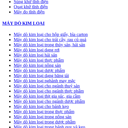
Súng khử tĩnh điện
Quạt khử tĩnh điện
Máy đo tĩnh điện
MÁY DÒ KIM LOẠI
Máy dò kim loại cho hộp giấy, bìa carton
Máy dò kim loại cho trái cây, rau củ quả
Máy dò kim loại trong thủy sản, hải sản
Máy dò kim loại dạng rơi
Máy dò kim loại hải sản
Máy dò kim loại thực phẩm
Máy dò kim loại nông sản
Máy dò kim loại dược phẩm
Máy dò kim loại dạng băng tải
Máy dò kim loại nghành may mặc
Máy dò kim loại cho ngành thuỷ sản
Máy dò kim loại cho ngành thực phẩm
Máy dò kim loại thịt gia súc, gia cầm
Máy dò kim loại cho ngành dược phẩm
Máy dò kim loại cho bánh kẹo
Máy dò kim loại trong thực phẩm
Máy dò kim loại trong nông sản
Máy dò kim loại trong dược phẩm
Máy dò kim loại trong bánh quy và kẹo