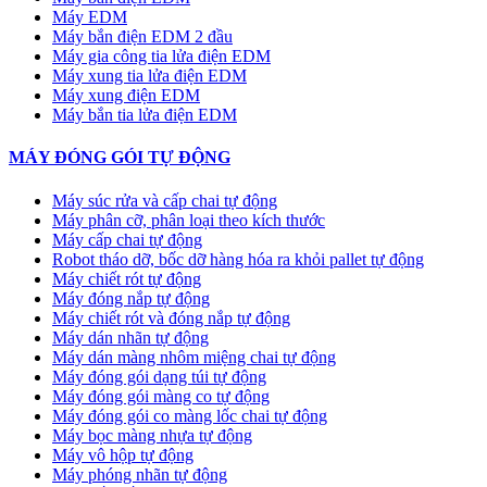
Máy EDM
Máy bắn điện EDM 2 đầu
Máy gia công tia lửa điện EDM
Máy xung tia lửa điện EDM
Máy xung điện EDM
Máy bắn tia lửa điện EDM
MÁY ĐÓNG GÓI TỰ ĐỘNG
Máy súc rửa và cấp chai tự động
Máy phân cỡ, phân loại theo kích thước
Máy cấp chai tự động
Robot tháo dỡ, bốc dỡ hàng hóa ra khỏi pallet tự động
Máy chiết rót tự động
Máy đóng nắp tự động
Máy chiết rót và đóng nắp tự động
Máy dán nhãn tự động
Máy dán màng nhôm miệng chai tự động
Máy đóng gói dạng túi tự động
Máy đóng gói màng co tự động
Máy đóng gói co màng lốc chai tự động
Máy bọc màng nhựa tự động
Máy vô hộp tự động
Máy phóng nhãn tự động