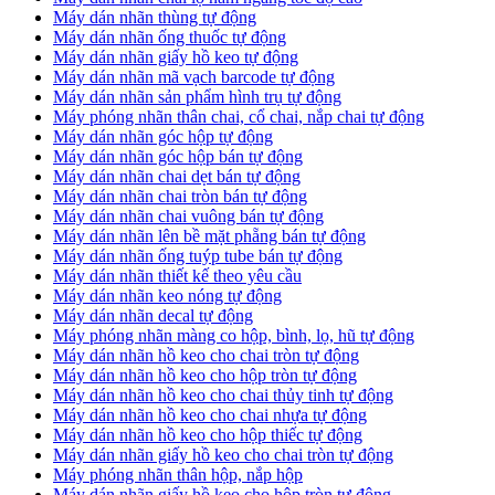
​Máy dán nhãn thùng tự động
Máy dán nhãn ống thuốc tự động
​Máy dán nhãn giấy hồ keo tự động
​Máy dán nhãn mã vạch barcode tự động
​Máy dán nhãn sản phẩm hình trụ tự động
Máy phóng nhãn thân chai, cổ chai, nắp chai tự động
​Máy dán nhãn góc hộp tự động
Máy dán nhãn góc hộp bán tự động
​Máy dán nhãn chai dẹt bán tự động
Máy dán nhãn chai tròn bán tự động
Máy dán nhãn chai vuông bán tự động
Máy dán nhãn lên bề mặt phẵng bán tự động
​Máy dán nhãn ống tuýp tube bán tự động
Máy dán nhãn thiết kế theo yêu cầu
​Máy dán nhãn keo nóng tự động
Máy dán nhãn decal tự động
Máy phóng nhãn màng co hộp, bình, lọ, hũ tự động
Máy dán nhãn hồ keo cho chai tròn tự động
Máy dán nhãn hồ keo cho hộp tròn tự động
Máy dán nhãn hồ keo cho chai thủy tinh tự động
Máy dán nhãn hồ keo cho chai nhựa tự động
Máy dán nhãn hồ keo cho hộp thiếc tự động
Máy dán nhãn giấy hồ keo cho chai tròn tự động
Máy phóng nhãn thân hộp, nắp hộp
Máy dán nhãn giấy hồ keo cho hộp tròn tự động