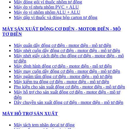
Máy đóng gói vỉ thuốc nhôm tự động
​Máy ép vỉ nhựa nhôm PVC + ALU
​Máy ép vỉ nhôm nhôm ALU + ALU
Máy dập vỉ thuốc và đóng hộp carton tự động
MÁY SẢN XUẤT ĐỘNG CƠ ĐIỆN - MOTOR ĐIỆN - MÔ
TƠ ĐIỆN
Máy quấn dây động cơ điện - motor điện - mô tơ điện
Máy nhét cuộn dây động cơ điện - motor điện - mô tơ điện
Máy nhét giấy cách điện cho động cơ điện - motor điện - mô
tơ điện
Máy định hình động cơ điện - motor điện - mô tơ điện
Máy may cuộn dây động cơ điện - motor điện - mô tơ điện
Máy ngâm tẩm động cơ điện - motor điện - mô tơ điện
Máy kiểm tra động cơ điện - motor điện - mô tơ điện
Phụ kiện cho sản xuất động cơ điện - motor điện - mô tơ điện
Máy hỗ trợ cho sản xuất động cơ điện - motor điện - mô tơ
điện
Dây chuyền sản xuất động cơ điện - motor điện - mô tơ điện
MÁY HỖ TRỢ SẢN XUẤT
Máy tách tem nhãn decal tự động