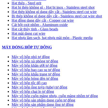
Hạt thép - Steel grit
Hạt bi thép không gỉ - Hạt bi inox - Stainless steel shot
Hạt thép không gỉ dạng dây cắt - Stainless steel cut wire
Bi thép không gỉ dạng dây cắt - Stainless steel cut wire shot
Hạt đồng dạng dây cắt - Copper cut wire
Cát bột oxit nhôm - Aluminum oxide
Hạt cát thủy tinh - Glass beads
Hạt mài dạng cut wire
Hạt nhựa làm sạch, hạt nhựa mài mòn - Plastic media
MÁY ĐÓNG HỘP TỰ ĐỘNG
Máy vô hộp nhỏ tự động
Máy vô hộp xà phòng tự động
Máy vô hộp khăn ướt tự động
Máy vô hộp bao cao su tự động
Máy vô hộp khẩu trang tự động
Máy vô hộp bóng đèn tự động
Máy vô hộp tốc độ cao
Máy vô hộp ống tuýp (tube) tự động
Máy vô hộp chai lọ tự động
Máy vô hộp cuộn màng nhựa, cuộn màng nhôm tự động
Máy vô hộp sản phẩm dạng cuộn tự động
Máy vô hộp sản phẩm dạng ống tự động