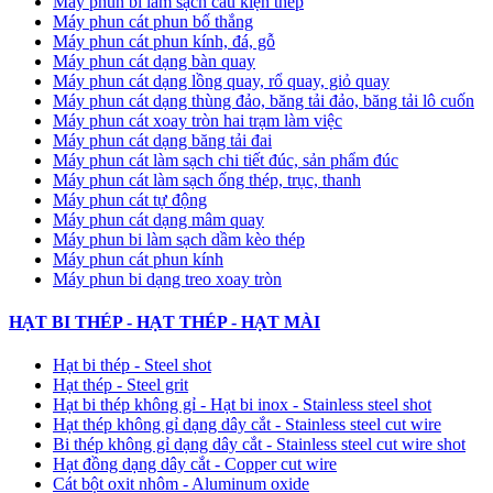
Máy phun bi làm sạch cấu kiện thép
Máy phun cát phun bố thắng
Máy phun cát phun kính, đá, gỗ
Máy phun cát dạng bàn quay
Máy phun cát dạng lồng quay, rổ quay, giỏ quay
Máy phun cát dạng thùng đảo, băng tải đảo, băng tải lô cuốn
Máy phun cát xoay tròn hai trạm làm việc
Máy phun cát dạng băng tải đai
​Máy phun cát làm sạch chi tiết đúc, sản phẩm đúc
Máy phun cát làm sạch ống thép, trục, thanh
Máy phun cát tự động
​Máy phun cát dạng mâm quay
Máy phun bi làm sạch dầm kèo thép
Máy phun cát phun kính
Máy phun bi dạng treo xoay tròn
HẠT BI THÉP - HẠT THÉP - HẠT MÀI
Hạt bi thép - Steel shot
Hạt thép - Steel grit
Hạt bi thép không gỉ - Hạt bi inox - Stainless steel shot
Hạt thép không gỉ dạng dây cắt - Stainless steel cut wire
Bi thép không gỉ dạng dây cắt - Stainless steel cut wire shot
Hạt đồng dạng dây cắt - Copper cut wire
Cát bột oxit nhôm - Aluminum oxide