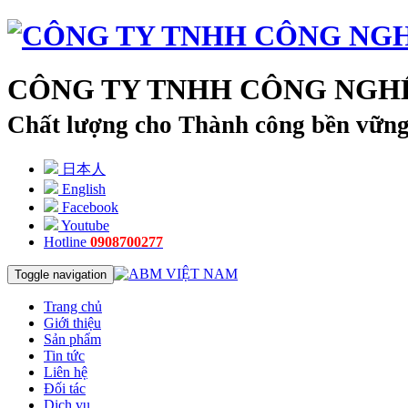
CÔNG TY TNHH CÔNG NGHỆ
Chất lượng cho Thành công bền vữn
日本人
English
Facebook
Youtube
Hotline
0908700277
Toggle navigation
Trang chủ
Giới thiệu
Sản phẩm
Tin tức
Liên hệ
Đối tác
Dịch vụ