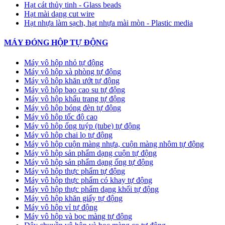
Hạt cát thủy tinh - Glass beads
Hạt mài dạng cut wire
Hạt nhựa làm sạch, hạt nhựa mài mòn - Plastic media
MÁY ĐÓNG HỘP TỰ ĐỘNG
Máy vô hộp nhỏ tự động
Máy vô hộp xà phòng tự động
Máy vô hộp khăn ướt tự động
Máy vô hộp bao cao su tự động
Máy vô hộp khẩu trang tự động
Máy vô hộp bóng đèn tự động
Máy vô hộp tốc độ cao
Máy vô hộp ống tuýp (tube) tự động
Máy vô hộp chai lọ tự động
Máy vô hộp cuộn màng nhựa, cuộn màng nhôm tự động
Máy vô hộp sản phẩm dạng cuộn tự động
Máy vô hộp sản phẩm dạng ống tự động
Máy vô hộp thực phẩm tự động
Máy vô hộp thực phẩm có khay tự động
Máy vô hộp thực phẩm dạng khối tự động
Máy vô hộp khăn giấy tự động
Máy vô hộp vỉ tự động
Máy vô hộp và bọc màng tự động