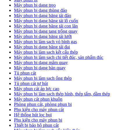
Máy phun bi dạng treo
Máy phun bi dạng thùng đảo
Máy phun bi dạng băng tải đảo
Máy phun bi dạng băng tải lô cuốn
Máy phun bi dạng băng tải con lăn
Máy phun bi dạng tang trống quay
Máy phun bi dạng băng tải lưới
Máy phun bi làm sạch vỏ bình gas
Máy phun bi dạng băng tải đai
Máy phun bi làm sạch kết cấu thép
Máy phun bi làm sạch chi tiết đúc, sản phẩm đúc
Máy phun bi dạng mâm quay
Máy phun bi dạng bàn quay
Tủ phun cát
Máy phun bi làm sạch ống thép
Tủ phun cát tự hút
Máy phun cát áp lực cao
Máy phun bi làm sạch thép hình, thép tấm, dầm thép
Máy phun cát phun khuôn
Phòng phun cát, phòng phun bi
Phụ kiện cho máy phun cát
Hệ thống hút lọc bụi
Phụ kiện cho máy phun bi
Thiết bị bảo hộ phun cát