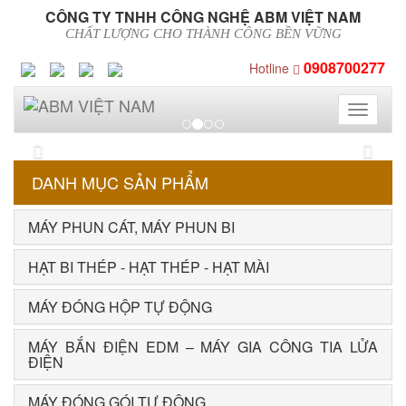
CÔNG TY TNHH CÔNG NGHỆ ABM VIỆT NAM
CHẤT LƯỢNG CHO THÀNH CÔNG BỀN VỮNG
0908700277
Hotline
Toggle
navigati
Previous
Next
DANH MỤC SẢN PHẨM
MÁY PHUN CÁT, MÁY PHUN BI
HẠT BI THÉP - HẠT THÉP - HẠT MÀI
MÁY ĐÓNG HỘP TỰ ĐỘNG
MÁY BẮN ĐIỆN EDM – MÁY GIA CÔNG TIA LỬA
ĐIỆN
MÁY ĐÓNG GÓI TỰ ĐỘNG