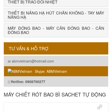
THIẾT BỊ TRAO ĐỔI NHIỆT
THIẾT BỊ NÂNG HẠ HÚT CHÂN KHÔNG - TAY MÁY
NÂNG HẠ
MÁY ĐÓNG BAO - MÁY CÂN ĐÓNG BAO - CÂN
ĐÓNG BAO
TƯ VẤN & HỖ TRỢ
abmvietnam@hotmail.com
Skype: ABMVietnam
Hotline: 0908700277
MÁY CHIẾT RÓT BAO BÌ SACHET TỰ ĐỘNG