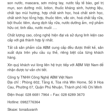
son nước, mascara, sơn móng tay, nước tẩy tế bào, gel trị
mụn, son dưỡng môi, lotion, thuốc kháng sinh, hương liệu,
chất tạo mùi hương, hợp chất sinh học, hoá chất sinh học,
chất sinh học tổng hợp, thuốc tiêm, vắc xin, hoá chất tẩy rửa,
bột thuốc tiêm, dung dịch tẩy rửa, nước dưỡng ẩm, mỹ phẩm
hữu cơ, tinh dầu, nước muối ….
Chất lượng cao, công nghệ hiện đại và sử dụng linh kiện cao
cấp với giá thành hợp lý nhất.
Tất cả sản phẩm của ABM cung cấp đều được thiết kế, sản
xuất dựa trên yêu cầu cụ thể, riêng biệt của từng khách
hàng.
Xin quý khách vui lòng liên hệ trực tiếp với ABM Việt Nam để
nhận được tư vấn chi tiết.
Công ty TNHH Công Nghệ ABM Việt Nam
Địa chỉ : Phòng 602, Tầng 6, Tòa nhà Win Home, Số 9 Hoa
Cau, Phường 07, Quận Phú Nhuận, Thành phố Hồ Chí Minh
Điện thoại: 028 6681 7964 – Fax: 028 6289 3670
Hotline: 0982776364
Skype: tongduyanh