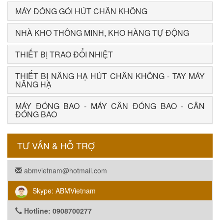
MÁY ĐÓNG GÓI HÚT CHÂN KHÔNG
NHÀ KHO THÔNG MINH, KHO HÀNG TỰ ĐỘNG
THIẾT BỊ TRAO ĐỔI NHIỆT
THIẾT BỊ NÂNG HẠ HÚT CHÂN KHÔNG - TAY MÁY
NÂNG HẠ
MÁY ĐÓNG BAO - MÁY CÂN ĐÓNG BAO - CÂN
ĐÓNG BAO
TƯ VẤN & HỖ TRỢ
abmvietnam@hotmail.com
Skype: ABMVietnam
Hotline: 0908700277