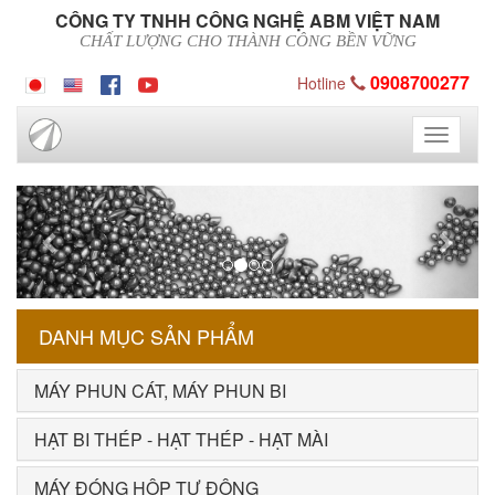
CÔNG TY TNHH CÔNG NGHỆ ABM VIỆT NAM
CHẤT LƯỢNG CHO THÀNH CÔNG BỀN VỮNG
0908700277
Hotline
Toggle
navigati
Previous
Next
DANH MỤC SẢN PHẨM
MÁY PHUN CÁT, MÁY PHUN BI
HẠT BI THÉP - HẠT THÉP - HẠT MÀI
MÁY ĐÓNG HỘP TỰ ĐỘNG