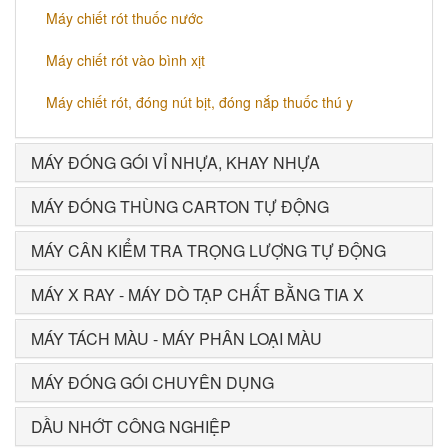
Máy chiết rót thuốc nước
Máy chiết rót vào bình xịt
Máy chiết rót, đóng nút bịt, đóng nắp thuốc thú y
MÁY ĐÓNG GÓI VỈ NHỰA, KHAY NHỰA
MÁY ĐÓNG THÙNG CARTON TỰ ĐỘNG
MÁY CÂN KIỂM TRA TRỌNG LƯỢNG TỰ ĐỘNG
MÁY X RAY - MÁY DÒ TẠP CHẤT BẰNG TIA X
MÁY TÁCH MÀU - MÁY PHÂN LOẠI MÀU
MÁY ĐÓNG GÓI CHUYÊN DỤNG
DẦU NHỚT CÔNG NGHIỆP