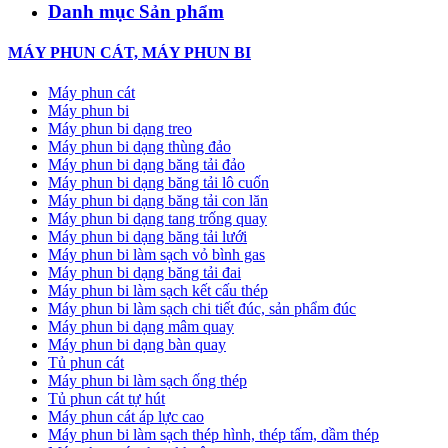
Danh mục Sản phẩm
MÁY PHUN CÁT, MÁY PHUN BI
Máy phun cát
Máy phun bi
Máy phun bi dạng treo
Máy phun bi dạng thùng đảo
Máy phun bi dạng băng tải đảo
Máy phun bi dạng băng tải lô cuốn
Máy phun bi dạng băng tải con lăn
Máy phun bi dạng tang trống quay
Máy phun bi dạng băng tải lưới
Máy phun bi làm sạch vỏ bình gas
Máy phun bi dạng băng tải đai
Máy phun bi làm sạch kết cấu thép
Máy phun bi làm sạch chi tiết đúc, sản phẩm đúc
Máy phun bi dạng mâm quay
Máy phun bi dạng bàn quay
Tủ phun cát
Máy phun bi làm sạch ống thép
Tủ phun cát tự hút
Máy phun cát áp lực cao
Máy phun bi làm sạch thép hình, thép tấm, dầm thép