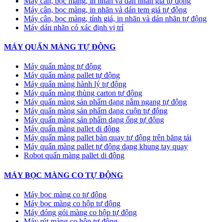
Máy cân, bọc màng, in nhãn và dán nhãn giá tự động
Máy cân, bọc màng, in nhãn và dán tem giá tự động
Máy cân, bọc màng, tính giá, in nhãn và dán nhãn tự động
Máy dán nhãn có xác định vị trí
MÁY QUẤN MÀNG TỰ ĐỘNG
Máy quấn màng tự động
​Máy quấn màng pallet tự động
Máy quấn màng hành lý tự động
Máy quấn màng thùng carton tự động
Máy quấn màng sản phẩm dạng nằm ngang tự động
Máy quấn màng sản phẩm dạng cuộn tự động
Máy quấn màng sản phẩm dạng ống tự động
Máy quấn màng pallet di động
Máy quấn màng pallet bàn quay tự động trên băng tải
Máy quấn màng pallet tự động dạng khung tay quay
Robot quấn màng pallet di động
MÁY BỌC MÀNG CO TỰ ĐỘNG
Máy bọc màng co tự động
Máy bọc màng co hộp tự động
Máy đóng gói màng co hộp tự động
Máy rút màng co hộp tự động