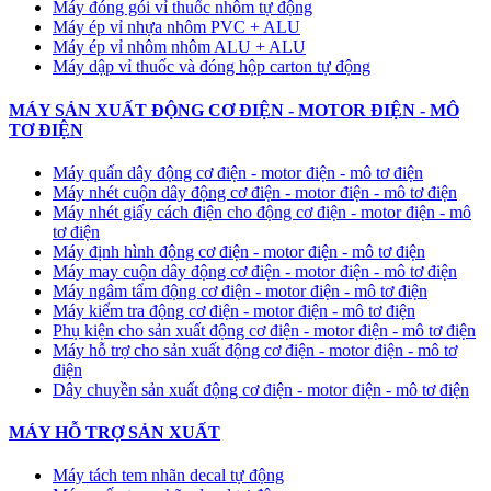
Máy đóng gói vỉ thuốc nhôm tự động
​Máy ép vỉ nhựa nhôm PVC + ALU
​Máy ép vỉ nhôm nhôm ALU + ALU
Máy dập vỉ thuốc và đóng hộp carton tự động
MÁY SẢN XUẤT ĐỘNG CƠ ĐIỆN - MOTOR ĐIỆN - MÔ
TƠ ĐIỆN
Máy quấn dây động cơ điện - motor điện - mô tơ điện
Máy nhét cuộn dây động cơ điện - motor điện - mô tơ điện
Máy nhét giấy cách điện cho động cơ điện - motor điện - mô
tơ điện
Máy định hình động cơ điện - motor điện - mô tơ điện
Máy may cuộn dây động cơ điện - motor điện - mô tơ điện
Máy ngâm tẩm động cơ điện - motor điện - mô tơ điện
Máy kiểm tra động cơ điện - motor điện - mô tơ điện
Phụ kiện cho sản xuất động cơ điện - motor điện - mô tơ điện
Máy hỗ trợ cho sản xuất động cơ điện - motor điện - mô tơ
điện
Dây chuyền sản xuất động cơ điện - motor điện - mô tơ điện
MÁY HỖ TRỢ SẢN XUẤT
Máy tách tem nhãn decal tự động