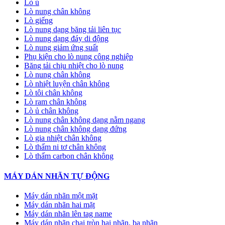
Lò ủ
Lò nung chân không
Lò giếng
Lò nung dạng băng tải liên tục
Lò nung dạng đáy di động
Lò nung giảm ứng suất
Phụ kiện cho lò nung công nghiệp
Băng tải chịu nhiệt cho lò nung
Lò nung chân không
Lò nhiệt luyện chân không
Lò tôi chân không
Lò ram chân không
Lò ủ chân không
Lò nung chân không dạng nằm ngang
Lò nung chân không dạng đứng
Lò gia nhiệt chân không
Lò thấm ni tơ chân không
Lò thấm carbon chân không
MÁY DÁN NHÃN TỰ ĐỘNG
Máy dán nhãn một mặt
Máy dán nhãn hai mặt
Máy dán nhãn lên tag name
Máy dán nhãn chai tròn hai nhãn, ba nhãn