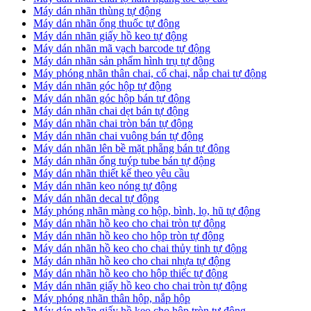
​Máy dán nhãn thùng tự động
Máy dán nhãn ống thuốc tự động
​Máy dán nhãn giấy hồ keo tự động
​Máy dán nhãn mã vạch barcode tự động
​Máy dán nhãn sản phẩm hình trụ tự động
Máy phóng nhãn thân chai, cổ chai, nắp chai tự động
​Máy dán nhãn góc hộp tự động
Máy dán nhãn góc hộp bán tự động
​Máy dán nhãn chai dẹt bán tự động
Máy dán nhãn chai tròn bán tự động
Máy dán nhãn chai vuông bán tự động
Máy dán nhãn lên bề mặt phẵng bán tự động
​Máy dán nhãn ống tuýp tube bán tự động
Máy dán nhãn thiết kế theo yêu cầu
​Máy dán nhãn keo nóng tự động
Máy dán nhãn decal tự động
Máy phóng nhãn màng co hộp, bình, lọ, hũ tự động
Máy dán nhãn hồ keo cho chai tròn tự động
Máy dán nhãn hồ keo cho hộp tròn tự động
Máy dán nhãn hồ keo cho chai thủy tinh tự động
Máy dán nhãn hồ keo cho chai nhựa tự động
Máy dán nhãn hồ keo cho hộp thiếc tự động
Máy dán nhãn giấy hồ keo cho chai tròn tự động
Máy phóng nhãn thân hộp, nắp hộp
Máy dán nhãn giấy hồ keo cho hộp tròn tự động