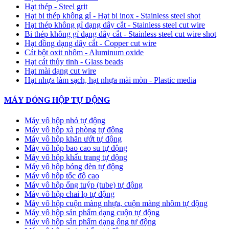
Hạt thép - Steel grit
Hạt bi thép không gỉ - Hạt bi inox - Stainless steel shot
Hạt thép không gỉ dạng dây cắt - Stainless steel cut wire
Bi thép không gỉ dạng dây cắt - Stainless steel cut wire shot
Hạt đồng dạng dây cắt - Copper cut wire
Cát bột oxit nhôm - Aluminum oxide
Hạt cát thủy tinh - Glass beads
Hạt mài dạng cut wire
Hạt nhựa làm sạch, hạt nhựa mài mòn - Plastic media
MÁY ĐÓNG HỘP TỰ ĐỘNG
Máy vô hộp nhỏ tự động
Máy vô hộp xà phòng tự động
Máy vô hộp khăn ướt tự động
Máy vô hộp bao cao su tự động
Máy vô hộp khẩu trang tự động
Máy vô hộp bóng đèn tự động
Máy vô hộp tốc độ cao
Máy vô hộp ống tuýp (tube) tự động
Máy vô hộp chai lọ tự động
Máy vô hộp cuộn màng nhựa, cuộn màng nhôm tự động
Máy vô hộp sản phẩm dạng cuộn tự động
Máy vô hộp sản phẩm dạng ống tự động