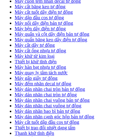
Máy cuốn tem nhãn decal tự động
Máy cắt băng keo tự động
Máy cắt tuốt dây điện tự động
Máy dập đầu cos tự động
Máy nối dây điện bán tự động
Máy bện dây điện tự động
Máy quấn và cột dây điện bán tự động
Máy quấn băng keo dây điện tự động
Máy cắt dây tự động
Máy cắt ống nhựa tự động
Máy khử từ kim loại
Thiết bị khử tĩnh điện
Máy hàn bạt nhựa tự động
Máy quay ly tâm tách nước
Máy gấp giấy tự động
Máy đếm nhãn decal tự động
Máy dán nhãn chai tròn bán tự động
Máy dán nhãn chai tròn tự động
Máy dán nhãn chai vuông bán tự động
Máy dán nhãn chai vuông tự động
Máy dán nhãn bao bì bán tự động
Máy dán nhãn cạnh góc hộp bán tự động
Máy cắt tuốt dập đầu cos tự động
Thiết bị trao đổi nhiệt dạng tấm
Thanh khử tĩnh điện