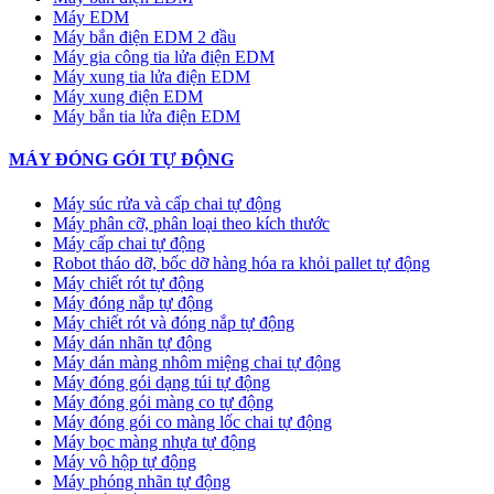
Máy EDM
Máy bắn điện EDM 2 đầu
Máy gia công tia lửa điện EDM
Máy xung tia lửa điện EDM
Máy xung điện EDM
Máy bắn tia lửa điện EDM
MÁY ĐÓNG GÓI TỰ ĐỘNG
Máy súc rửa và cấp chai tự động
Máy phân cỡ, phân loại theo kích thước
Máy cấp chai tự động
Robot tháo dỡ, bốc dỡ hàng hóa ra khỏi pallet tự động
Máy chiết rót tự động
Máy đóng nắp tự động
Máy chiết rót và đóng nắp tự động
Máy dán nhãn tự động
Máy dán màng nhôm miệng chai tự động
Máy đóng gói dạng túi tự động
Máy đóng gói màng co tự động
Máy đóng gói co màng lốc chai tự động
Máy bọc màng nhựa tự động
Máy vô hộp tự động
Máy phóng nhãn tự động