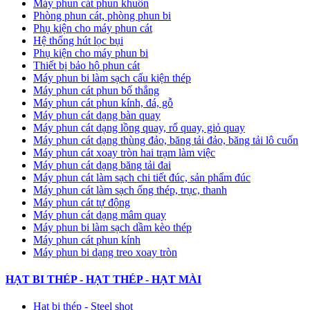
Máy phun cát phun khuôn
Phòng phun cát, phòng phun bi
Phụ kiện cho máy phun cát
Hệ thống hút lọc bụi
Phụ kiện cho máy phun bi
Thiết bị bảo hộ phun cát
Máy phun bi làm sạch cấu kiện thép
Máy phun cát phun bố thắng
Máy phun cát phun kính, đá, gỗ
Máy phun cát dạng bàn quay
Máy phun cát dạng lồng quay, rổ quay, giỏ quay
Máy phun cát dạng thùng đảo, băng tải đảo, băng tải lô cuốn
Máy phun cát xoay tròn hai trạm làm việc
Máy phun cát dạng băng tải đai
​Máy phun cát làm sạch chi tiết đúc, sản phẩm đúc
Máy phun cát làm sạch ống thép, trục, thanh
Máy phun cát tự động
​Máy phun cát dạng mâm quay
Máy phun bi làm sạch dầm kèo thép
Máy phun cát phun kính
Máy phun bi dạng treo xoay tròn
HẠT BI THÉP - HẠT THÉP - HẠT MÀI
Hạt bi thép - Steel shot