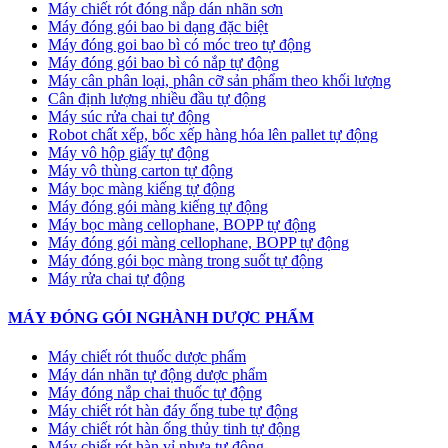
Máy chiết rót đóng nắp dán nhãn sơn
Máy đóng gói bao bi dạng đặc biệt
Máy đóng goi bao bì có móc treo tự động
Máy đóng gói bao bì có nắp tự động
Máy cân phân loại, phân cỡ sản phẩm theo khối lượng
Cân định lượng nhiều đầu tự động
Máy súc rửa chai tự động
Robot chất xếp, bốc xếp hàng hóa lên pallet tự động
Máy vô hộp giấy tự động
Máy vô thùng carton tự động
Máy bọc màng kiếng tự động
Máy đóng gói màng kiếng tự động
Máy bọc màng cellophane, BOPP tự động
Máy đóng gói màng cellophane, BOPP tự động
Máy đóng gói bọc màng trong suốt tự động
Máy rửa chai tự động
MÁY ĐÓNG GÓI NGHÀNH DƯỢC PHẨM
Máy chiết rót thuốc dược phẩm
Máy dán nhãn tự động dược phẩm
Máy đóng nắp chai thuốc tự động
Máy chiết rót hàn đáy ống tube tự động
Máy chiết rót hàn ống thủy tinh tự động
Máy chiết rót hàn vỉ nhựa tự động