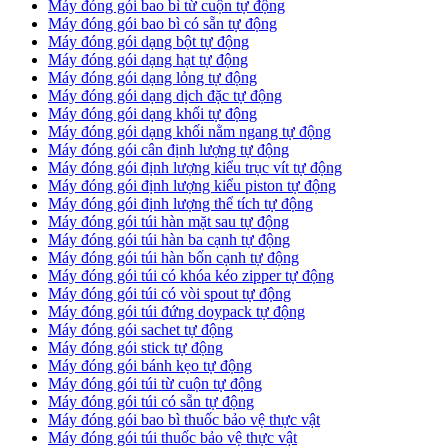
Máy đóng gói bao bì từ cuộn tự động
Máy đóng gói bao bì có sẵn tự động
Máy đóng gói dạng bột tự động
Máy đóng gói dạng hạt tự động
Máy đóng gói dạng lỏng tự động
Máy đóng gói dạng dịch đặc tự động
Máy đóng gói dạng khối tự động
Máy đóng gói dạng khối nằm ngang tự động
Máy đóng gói cân định lượng tự động
Máy đóng gói định lượng kiểu trục vít tự động
Máy đóng gói định lượng kiểu piston tự động
Máy đóng gói định lượng thể tích tự động
Máy đóng gói túi hàn mặt sau tự động
Máy đóng gói túi hàn ba cạnh tự động
Máy đóng gói túi hàn bốn cạnh tự động
Máy đóng gói túi có khóa kéo zipper tự động
Máy đóng gói túi có vòi spout tự động
Máy đóng gói túi đứng doypack tự động
Máy đóng gói sachet tự động
Máy đóng gói stick tự động
Máy đóng gói bánh kẹo tự động
Máy đóng gói túi từ cuộn tự động
Máy đóng gói túi có sẵn tự động
Máy đóng gói bao bì thuốc bảo vệ thực vật
Máy đóng gói túi thuốc bảo vệ thực vật