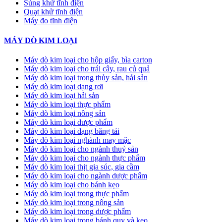
Súng khử tĩnh điện
Quạt khử tĩnh điện
Máy đo tĩnh điện
MÁY DÒ KIM LOẠI
Máy dò kim loại cho hộp giấy, bìa carton
Máy dò kim loại cho trái cây, rau củ quả
Máy dò kim loại trong thủy sản, hải sản
Máy dò kim loại dạng rơi
Máy dò kim loại hải sản
Máy dò kim loại thực phẩm
Máy dò kim loại nông sản
Máy dò kim loại dược phẩm
Máy dò kim loại dạng băng tải
Máy dò kim loại nghành may mặc
Máy dò kim loại cho ngành thuỷ sản
Máy dò kim loại cho ngành thực phẩm
Máy dò kim loại thịt gia súc, gia cầm
Máy dò kim loại cho ngành dược phẩm
Máy dò kim loại cho bánh kẹo
Máy dò kim loại trong thực phẩm
Máy dò kim loại trong nông sản
Máy dò kim loại trong dược phẩm
Máy dò kim loại trong bánh quy và kẹo