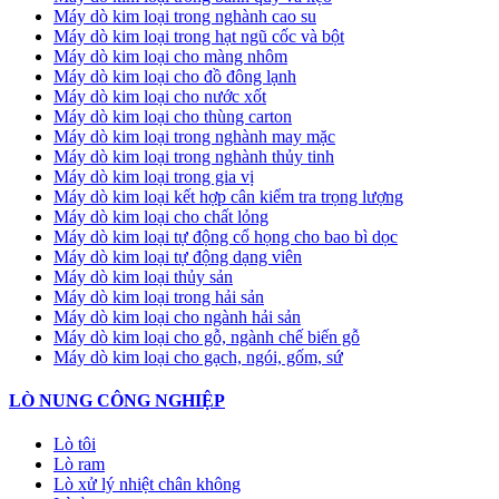
Máy dò kim loại trong nghành cao su
Máy dò kim loại trong hạt ngũ cốc và bột
Máy dò kim loại cho màng nhôm
Máy dò kim loại cho đồ đông lạnh
Máy dò kim loại cho nước xốt
Máy dò kim loại cho thùng carton
Máy dò kim loại trong nghành may mặc
Máy dò kim loại trong nghành thủy tinh
Máy dò kim loại trong gia vị
Máy dò kim loại kết hợp cân kiểm tra trọng lượng
Máy dò kim loại cho chất lỏng
Máy dò kim loại tự động cổ họng cho bao bì dọc
Máy dò kim loại tự động dạng viên
Máy dò kim loại thủy sản
Máy dò kim loại trong hải sản
Máy dò kim loại cho ngành hải sản
Máy dò kim loại cho gỗ, ngành chế biến gỗ
Máy dò kim loại cho gạch, ngói, gốm, sứ
LÒ NUNG CÔNG NGHIỆP
Lò tôi
Lò ram
Lò xử lý nhiệt chân không