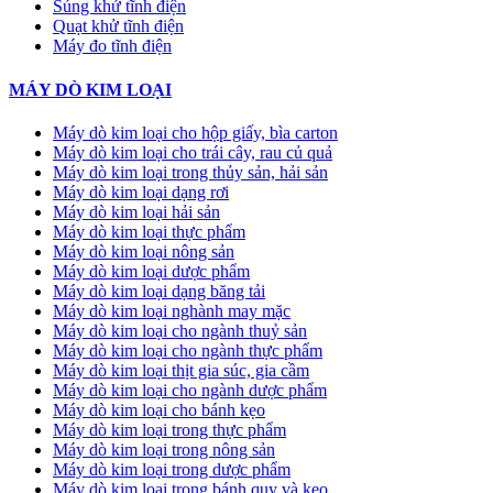
Súng khử tĩnh điện
Quạt khử tĩnh điện
Máy đo tĩnh điện
MÁY DÒ KIM LOẠI
Máy dò kim loại cho hộp giấy, bìa carton
Máy dò kim loại cho trái cây, rau củ quả
Máy dò kim loại trong thủy sản, hải sản
Máy dò kim loại dạng rơi
Máy dò kim loại hải sản
Máy dò kim loại thực phẩm
Máy dò kim loại nông sản
Máy dò kim loại dược phẩm
Máy dò kim loại dạng băng tải
Máy dò kim loại nghành may mặc
Máy dò kim loại cho ngành thuỷ sản
Máy dò kim loại cho ngành thực phẩm
Máy dò kim loại thịt gia súc, gia cầm
Máy dò kim loại cho ngành dược phẩm
Máy dò kim loại cho bánh kẹo
Máy dò kim loại trong thực phẩm
Máy dò kim loại trong nông sản
Máy dò kim loại trong dược phẩm
Máy dò kim loại trong bánh quy và kẹo