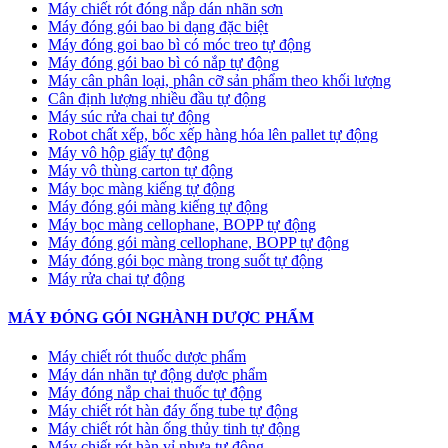
Máy chiết rót đóng nắp dán nhãn sơn
Máy đóng gói bao bi dạng đặc biệt
Máy đóng goi bao bì có móc treo tự động
Máy đóng gói bao bì có nắp tự động
Máy cân phân loại, phân cỡ sản phẩm theo khối lượng
Cân định lượng nhiều đầu tự động
Máy súc rửa chai tự động
Robot chất xếp, bốc xếp hàng hóa lên pallet tự động
Máy vô hộp giấy tự động
Máy vô thùng carton tự động
Máy bọc màng kiếng tự động
Máy đóng gói màng kiếng tự động
Máy bọc màng cellophane, BOPP tự động
Máy đóng gói màng cellophane, BOPP tự động
Máy đóng gói bọc màng trong suốt tự động
Máy rửa chai tự động
MÁY ĐÓNG GÓI NGHÀNH DƯỢC PHẨM
Máy chiết rót thuốc dược phẩm
Máy dán nhãn tự động dược phẩm
Máy đóng nắp chai thuốc tự động
Máy chiết rót hàn đáy ống tube tự động
Máy chiết rót hàn ống thủy tinh tự động
Máy chiết rót hàn vỉ nhựa tự động