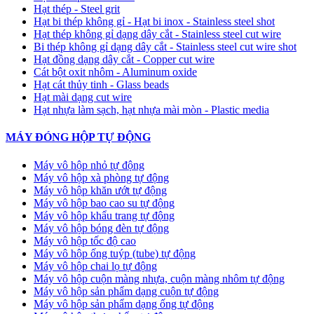
Hạt thép - Steel grit
Hạt bi thép không gỉ - Hạt bi inox - Stainless steel shot
Hạt thép không gỉ dạng dây cắt - Stainless steel cut wire
Bi thép không gỉ dạng dây cắt - Stainless steel cut wire shot
Hạt đồng dạng dây cắt - Copper cut wire
Cát bột oxit nhôm - Aluminum oxide
Hạt cát thủy tinh - Glass beads
Hạt mài dạng cut wire
Hạt nhựa làm sạch, hạt nhựa mài mòn - Plastic media
MÁY ĐÓNG HỘP TỰ ĐỘNG
Máy vô hộp nhỏ tự động
Máy vô hộp xà phòng tự động
Máy vô hộp khăn ướt tự động
Máy vô hộp bao cao su tự động
Máy vô hộp khẩu trang tự động
Máy vô hộp bóng đèn tự động
Máy vô hộp tốc độ cao
Máy vô hộp ống tuýp (tube) tự động
Máy vô hộp chai lọ tự động
Máy vô hộp cuộn màng nhựa, cuộn màng nhôm tự động
Máy vô hộp sản phẩm dạng cuộn tự động
Máy vô hộp sản phẩm dạng ống tự động