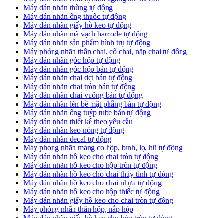
​Máy dán nhãn thùng tự động
Máy dán nhãn ống thuốc tự động
​Máy dán nhãn giấy hồ keo tự động
​Máy dán nhãn mã vạch barcode tự động
​Máy dán nhãn sản phẩm hình trụ tự động
Máy phóng nhãn thân chai, cổ chai, nắp chai tự động
​Máy dán nhãn góc hộp tự động
Máy dán nhãn góc hộp bán tự động
​Máy dán nhãn chai dẹt bán tự động
Máy dán nhãn chai tròn bán tự động
Máy dán nhãn chai vuông bán tự động
Máy dán nhãn lên bề mặt phẵng bán tự động
​Máy dán nhãn ống tuýp tube bán tự động
Máy dán nhãn thiết kế theo yêu cầu
​Máy dán nhãn keo nóng tự động
Máy dán nhãn decal tự động
Máy phóng nhãn màng co hộp, bình, lọ, hũ tự động
Máy dán nhãn hồ keo cho chai tròn tự động
Máy dán nhãn hồ keo cho hộp tròn tự động
Máy dán nhãn hồ keo cho chai thủy tinh tự động
Máy dán nhãn hồ keo cho chai nhựa tự động
Máy dán nhãn hồ keo cho hộp thiếc tự động
Máy dán nhãn giấy hồ keo cho chai tròn tự động
Máy phóng nhãn thân hộp, nắp hộp
Máy dán nhãn giấy hồ keo cho hộp tròn tự động