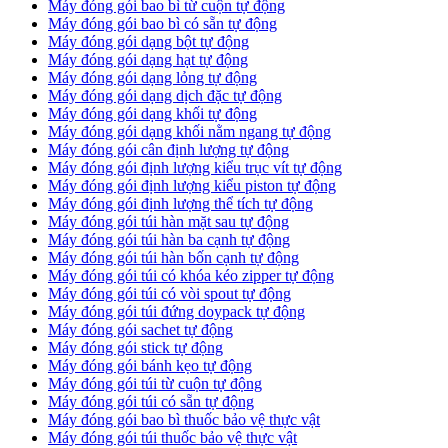
Máy đóng gói bao bì từ cuộn tự động
Máy đóng gói bao bì có sẵn tự động
Máy đóng gói dạng bột tự động
Máy đóng gói dạng hạt tự động
Máy đóng gói dạng lỏng tự động
Máy đóng gói dạng dịch đặc tự động
Máy đóng gói dạng khối tự động
Máy đóng gói dạng khối nằm ngang tự động
Máy đóng gói cân định lượng tự động
Máy đóng gói định lượng kiểu trục vít tự động
Máy đóng gói định lượng kiểu piston tự động
Máy đóng gói định lượng thể tích tự động
Máy đóng gói túi hàn mặt sau tự động
Máy đóng gói túi hàn ba cạnh tự động
Máy đóng gói túi hàn bốn cạnh tự động
Máy đóng gói túi có khóa kéo zipper tự động
Máy đóng gói túi có vòi spout tự động
Máy đóng gói túi đứng doypack tự động
Máy đóng gói sachet tự động
Máy đóng gói stick tự động
Máy đóng gói bánh kẹo tự động
Máy đóng gói túi từ cuộn tự động
Máy đóng gói túi có sẵn tự động
Máy đóng gói bao bì thuốc bảo vệ thực vật
Máy đóng gói túi thuốc bảo vệ thực vật