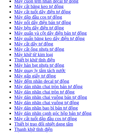
Máy cuốn tem nhãn decal tự động
Máy cắt băng keo tự động
Máy cắt tuốt dây điện tự động
Máy dập đầu cos tự động
Máy nối dây điện bán tự động
Máy bện dây điện tự động
Máy quấn và cột dây điện bán tự động
Máy quấn băng keo dây điện tự động
Máy cắt dây tự động
Máy cắt ống nhựa tự động
Máy khử từ kim loại
Thiết bị khử tĩnh điện
Máy hàn bạt nhựa tự động
Máy quay ly tâm tách nước
Máy gấp giấy tự động
Máy đếm nhãn decal tự động
Máy dán nhãn chai tròn bán tự động
Máy dán nhãn chai tròn tự động
Máy dán nhãn chai vuông bán tự động
Máy dán nhãn chai vuông tự động
Máy dán nhãn bao bì bán tự động
Máy dán nhãn cạnh góc hộp bán tự động
Máy cắt tuốt dập đầu cos tự động
Thiết bị trao đổi nhiệt dạng tấm
Thanh khử tĩnh điện