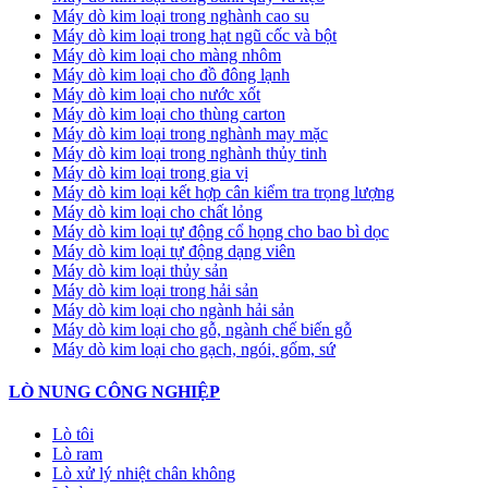
Máy dò kim loại trong nghành cao su
Máy dò kim loại trong hạt ngũ cốc và bột
Máy dò kim loại cho màng nhôm
Máy dò kim loại cho đồ đông lạnh
Máy dò kim loại cho nước xốt
Máy dò kim loại cho thùng carton
Máy dò kim loại trong nghành may mặc
Máy dò kim loại trong nghành thủy tinh
Máy dò kim loại trong gia vị
Máy dò kim loại kết hợp cân kiểm tra trọng lượng
Máy dò kim loại cho chất lỏng
Máy dò kim loại tự động cổ họng cho bao bì dọc
Máy dò kim loại tự động dạng viên
Máy dò kim loại thủy sản
Máy dò kim loại trong hải sản
Máy dò kim loại cho ngành hải sản
Máy dò kim loại cho gỗ, ngành chế biến gỗ
Máy dò kim loại cho gạch, ngói, gốm, sứ
LÒ NUNG CÔNG NGHIỆP
Lò tôi
Lò ram
Lò xử lý nhiệt chân không