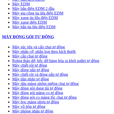
Máy EDM
Máy bắn điện EDM 2 đầu
Máy gia công tia lửa điện EDM
Máy xung tia lửa điện EDM
Máy xung điện EDM
Máy bắn tia lửa điện EDM
MÁY ĐÓNG GÓI TỰ ĐỘNG
Máy súc rửa và cấp chai tự động
Máy phân cỡ, phân loại theo kích thước
Máy cấp chai tự động
Robot tháo dỡ, bốc dỡ hàng hóa ra khỏi pallet tự động
Máy chiết rót tự động
Máy đóng nắp tự động
Máy chiết rót và đóng nắp tự động
Máy dán nhãn tự động
Máy dán màng nhôm miệng chai tự động
Máy đóng gói dạng túi tự động
Máy đóng gói màng co tự động
Máy đóng gói co màng lốc chai tự động
Máy bọc màng nhựa tự động
Máy vô hộp tự động
Máy phóng nhãn tự động