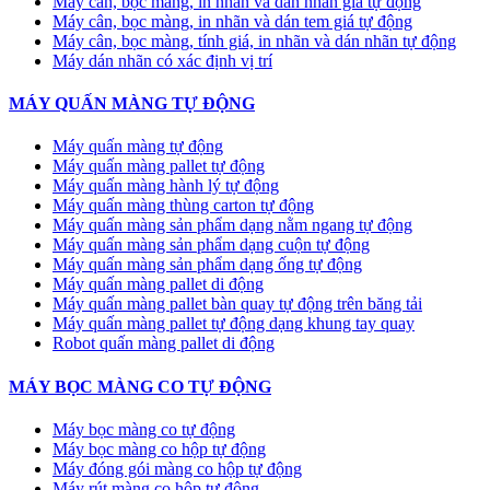
Máy cân, bọc màng, in nhãn và dán nhãn giá tự động
Máy cân, bọc màng, in nhãn và dán tem giá tự động
Máy cân, bọc màng, tính giá, in nhãn và dán nhãn tự động
Máy dán nhãn có xác định vị trí
MÁY QUẤN MÀNG TỰ ĐỘNG
Máy quấn màng tự động
​Máy quấn màng pallet tự động
Máy quấn màng hành lý tự động
Máy quấn màng thùng carton tự động
Máy quấn màng sản phẩm dạng nằm ngang tự động
Máy quấn màng sản phẩm dạng cuộn tự động
Máy quấn màng sản phẩm dạng ống tự động
Máy quấn màng pallet di động
Máy quấn màng pallet bàn quay tự động trên băng tải
Máy quấn màng pallet tự động dạng khung tay quay
Robot quấn màng pallet di động
MÁY BỌC MÀNG CO TỰ ĐỘNG
Máy bọc màng co tự động
Máy bọc màng co hộp tự động
Máy đóng gói màng co hộp tự động
Máy rút màng co hộp tự động