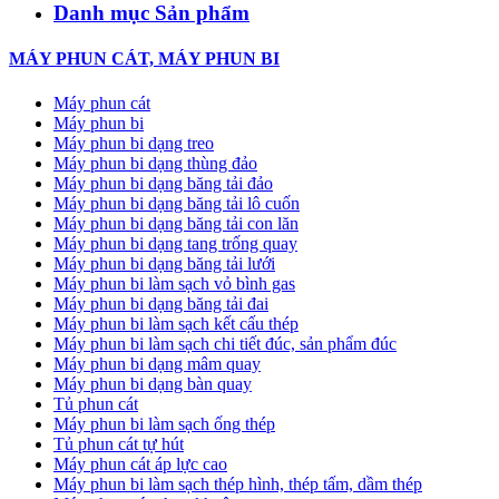
Danh mục Sản phẩm
MÁY PHUN CÁT, MÁY PHUN BI
Máy phun cát
Máy phun bi
Máy phun bi dạng treo
Máy phun bi dạng thùng đảo
Máy phun bi dạng băng tải đảo
Máy phun bi dạng băng tải lô cuốn
Máy phun bi dạng băng tải con lăn
Máy phun bi dạng tang trống quay
Máy phun bi dạng băng tải lưới
Máy phun bi làm sạch vỏ bình gas
Máy phun bi dạng băng tải đai
Máy phun bi làm sạch kết cấu thép
Máy phun bi làm sạch chi tiết đúc, sản phẩm đúc
Máy phun bi dạng mâm quay
Máy phun bi dạng bàn quay
Tủ phun cát
Máy phun bi làm sạch ống thép
Tủ phun cát tự hút
Máy phun cát áp lực cao
Máy phun bi làm sạch thép hình, thép tấm, dầm thép