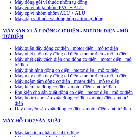
Máy đóng gói vỉ thuốc nhôm tự động
​Máy ép vỉ nhựa nhôm PVC + ALU
​Máy ép vỉ nhôm nhôm ALU + ALU
Máy dập vỉ thuốc và đóng hộp carton tự động
MÁY SẢN XUẤT ĐỘNG CƠ ĐIỆN - MOTOR ĐIỆN - MÔ
TƠ ĐIỆN
Máy quấn dây động cơ điện - motor điện - mô tơ điện
Máy nhét cuộn dây động cơ điện - motor điện - mô tơ điện
Máy nhét giấy cách điện cho động cơ điện - motor điện - mô
tơ điện
Máy định hình động cơ điện - motor điện - mô tơ điện
Máy may cuộn dây động cơ điện - motor điện - mô tơ điện
Máy ngâm tẩm động cơ điện - motor điện - mô tơ điện
Máy kiểm tra động cơ điện - motor điện - mô tơ điện
Phụ kiện cho sản xuất động cơ điện - motor điện - mô tơ điện
Máy hỗ trợ cho sản xuất động cơ điện - motor điện - mô tơ
điện
Dây chuyền sản xuất động cơ điện - motor điện - mô tơ điện
MÁY HỖ TRỢ SẢN XUẤT
Máy tách tem nhãn decal tự động