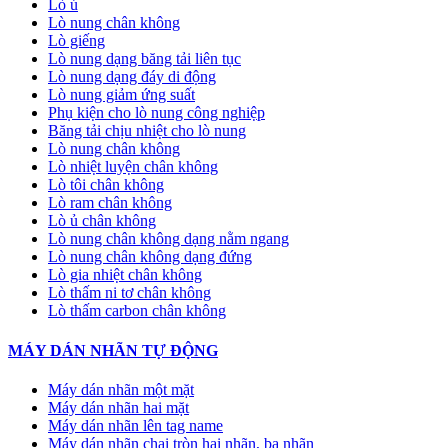
Lò ủ
Lò nung chân không
Lò giếng
Lò nung dạng băng tải liên tục
Lò nung dạng đáy di động
Lò nung giảm ứng suất
Phụ kiện cho lò nung công nghiệp
Băng tải chịu nhiệt cho lò nung
Lò nung chân không
Lò nhiệt luyện chân không
Lò tôi chân không
Lò ram chân không
Lò ủ chân không
Lò nung chân không dạng nằm ngang
Lò nung chân không dạng đứng
Lò gia nhiệt chân không
Lò thấm ni tơ chân không
Lò thấm carbon chân không
MÁY DÁN NHÃN TỰ ĐỘNG
Máy dán nhãn một mặt
Máy dán nhãn hai mặt
Máy dán nhãn lên tag name
Máy dán nhãn chai tròn hai nhãn, ba nhãn