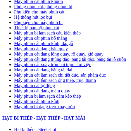
Máy phun cát phun khuôn
Phòng phun cát, phòng phun bi
Phụ kiện cho máy phun cát
Hệ thống hút lọc bụi
Phụ kiện cho máy phun bi
Thiết bị bảo hộ phun cát
Máy phun bi làm sạch cấu kiện thép
Máy phun cát phun bố thắng
Máy phun cát phun kính, đá, gỗ
Máy phun cát dạng bàn quay
Máy phun cát dạng lồng quay, rổ quay, giỏ quay
Máy phun cát dạng thùng đảo, băng tải đảo, băng tải lô cuốn
Máy phun cát xoay tròn hai trạm làm việc
Máy phun cát dạng băng tải đai
​Máy phun cát làm sạch chi tiết đúc, sản phẩm đúc
Máy phun cát làm sạch ống thép, trục, thanh
Máy phun cát tự động
​Máy phun cát dạng mâm quay
Máy phun bi làm sạch dầm kèo thép
Máy phun cát phun kính
Máy phun bi dạng treo xoay tròn
HẠT BI THÉP - HẠT THÉP - HẠT MÀI
Hạt bi thép - Steel shot