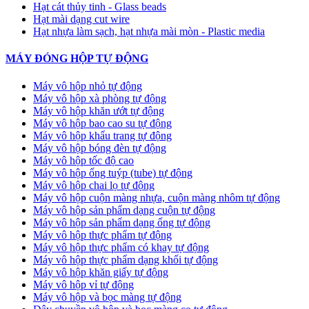
Hạt cát thủy tinh - Glass beads
Hạt mài dạng cut wire
Hạt nhựa làm sạch, hạt nhựa mài mòn - Plastic media
MÁY ĐÓNG HỘP TỰ ĐỘNG
Máy vô hộp nhỏ tự động
Máy vô hộp xà phòng tự động
Máy vô hộp khăn ướt tự động
Máy vô hộp bao cao su tự động
Máy vô hộp khẩu trang tự động
Máy vô hộp bóng đèn tự động
Máy vô hộp tốc độ cao
Máy vô hộp ống tuýp (tube) tự động
Máy vô hộp chai lọ tự động
Máy vô hộp cuộn màng nhựa, cuộn màng nhôm tự động
Máy vô hộp sản phẩm dạng cuộn tự động
Máy vô hộp sản phẩm dạng ống tự động
Máy vô hộp thực phẩm tự động
Máy vô hộp thực phẩm có khay tự động
Máy vô hộp thực phẩm dạng khối tự động
Máy vô hộp khăn giấy tự động
Máy vô hộp vỉ tự động
Máy vô hộp và bọc màng tự động