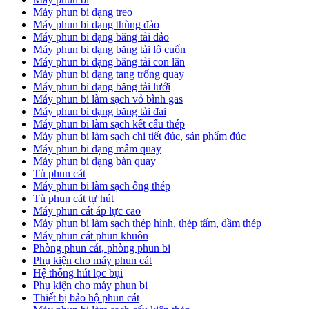
Máy phun bi dạng treo
Máy phun bi dạng thùng đảo
Máy phun bi dạng băng tải đảo
Máy phun bi dạng băng tải lô cuốn
Máy phun bi dạng băng tải con lăn
Máy phun bi dạng tang trống quay
Máy phun bi dạng băng tải lưới
Máy phun bi làm sạch vỏ bình gas
Máy phun bi dạng băng tải đai
Máy phun bi làm sạch kết cấu thép
Máy phun bi làm sạch chi tiết đúc, sản phẩm đúc
Máy phun bi dạng mâm quay
Máy phun bi dạng bàn quay
Tủ phun cát
Máy phun bi làm sạch ống thép
Tủ phun cát tự hút
Máy phun cát áp lực cao
Máy phun bi làm sạch thép hình, thép tấm, dầm thép
Máy phun cát phun khuôn
Phòng phun cát, phòng phun bi
Phụ kiện cho máy phun cát
Hệ thống hút lọc bụi
Phụ kiện cho máy phun bi
Thiết bị bảo hộ phun cát