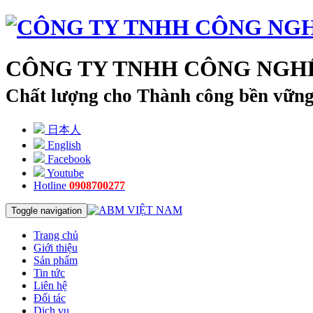
CÔNG TY TNHH CÔNG NGHỆ
Chất lượng cho Thành công bền vữn
日本人
English
Facebook
Youtube
Hotline
0908700277
Toggle navigation
Trang chủ
Giới thiệu
Sản phẩm
Tin tức
Liên hệ
Đối tác
Dịch vụ