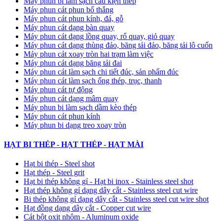
Máy phun bi làm sạch cấu kiện thép
Máy phun cát phun bố thắng
Máy phun cát phun kính, đá, gỗ
Máy phun cát dạng bàn quay
Máy phun cát dạng lồng quay, rổ quay, giỏ quay
Máy phun cát dạng thùng đảo, băng tải đảo, băng tải lô cuốn
Máy phun cát xoay tròn hai trạm làm việc
Máy phun cát dạng băng tải đai
​Máy phun cát làm sạch chi tiết đúc, sản phẩm đúc
Máy phun cát làm sạch ống thép, trục, thanh
Máy phun cát tự động
​Máy phun cát dạng mâm quay
Máy phun bi làm sạch dầm kèo thép
Máy phun cát phun kính
Máy phun bi dạng treo xoay tròn
HẠT BI THÉP - HẠT THÉP - HẠT MÀI
Hạt bi thép - Steel shot
Hạt thép - Steel grit
Hạt bi thép không gỉ - Hạt bi inox - Stainless steel shot
Hạt thép không gỉ dạng dây cắt - Stainless steel cut wire
Bi thép không gỉ dạng dây cắt - Stainless steel cut wire shot
Hạt đồng dạng dây cắt - Copper cut wire
Cát bột oxit nhôm - Aluminum oxide