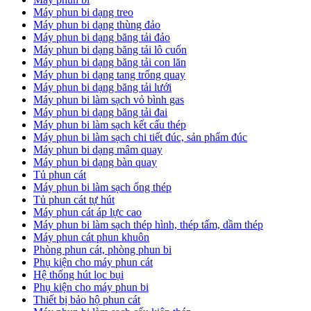
Máy phun bi dạng treo
Máy phun bi dạng thùng đảo
Máy phun bi dạng băng tải đảo
Máy phun bi dạng băng tải lô cuốn
Máy phun bi dạng băng tải con lăn
Máy phun bi dạng tang trống quay
Máy phun bi dạng băng tải lưới
Máy phun bi làm sạch vỏ bình gas
Máy phun bi dạng băng tải đai
Máy phun bi làm sạch kết cấu thép
Máy phun bi làm sạch chi tiết đúc, sản phẩm đúc
Máy phun bi dạng mâm quay
Máy phun bi dạng bàn quay
Tủ phun cát
Máy phun bi làm sạch ống thép
Tủ phun cát tự hút
Máy phun cát áp lực cao
Máy phun bi làm sạch thép hình, thép tấm, dầm thép
Máy phun cát phun khuôn
Phòng phun cát, phòng phun bi
Phụ kiện cho máy phun cát
Hệ thống hút lọc bụi
Phụ kiện cho máy phun bi
Thiết bị bảo hộ phun cát