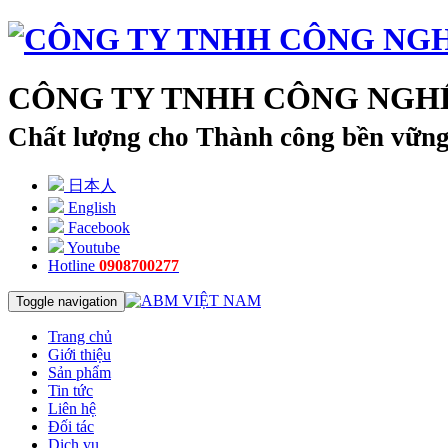
CÔNG TY TNHH CÔNG NGHỆ
Chất lượng cho Thành công bền vữn
日本人
English
Facebook
Youtube
Hotline
0908700277
Toggle navigation
Trang chủ
Giới thiệu
Sản phẩm
Tin tức
Liên hệ
Đối tác
Dịch vụ