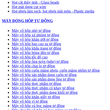
Hạt cát thủy tinh - Glass beads
Hạt mài dạng cut wire
Hạt nhựa làm sạch, hạt nhựa mài mòn - Plastic media
MÁY ĐÓNG HỘP TỰ ĐỘNG
Máy vô hộp nhỏ tự động
Máy vô hộp xà phòng tự động
Máy vô hộp khăn ướt tự động
Máy vô hộp bao cao su tự động
Máy vô hộp khẩu trang tự động
Máy vô hộp bóng đèn tự động
Máy vô hộp tốc độ cao
Máy vô hộp ống tuýp (tube) tự động
Máy vô hộp chai lọ tự động
Máy vô hộp cuộn màng nhựa, cuộn màng nhôm tự động
Máy vô hộp sản phẩm dạng cuộn tự động
Máy vô hộp sản phẩm dạng ống tự động
Máy vô hộp thực phẩm tự động
Máy vô hộp thực phẩm có khay tự động
Máy vô hộp thực phẩm dạng khối tự động
Máy vô hộp khăn giấy tự động
Máy vô hộp vỉ tự động
Máy vô hộp và bọc màng tự động