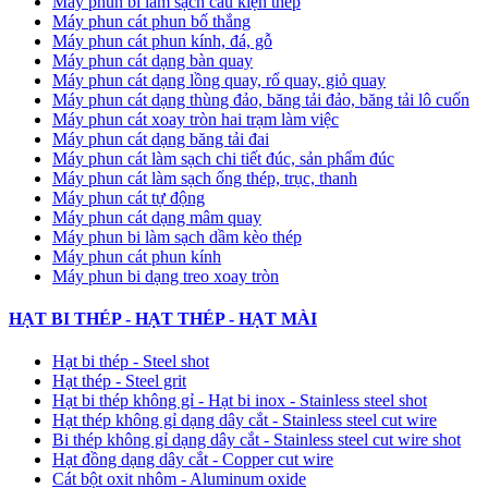
Máy phun bi làm sạch cấu kiện thép
Máy phun cát phun bố thắng
Máy phun cát phun kính, đá, gỗ
Máy phun cát dạng bàn quay
Máy phun cát dạng lồng quay, rổ quay, giỏ quay
Máy phun cát dạng thùng đảo, băng tải đảo, băng tải lô cuốn
Máy phun cát xoay tròn hai trạm làm việc
Máy phun cát dạng băng tải đai
​Máy phun cát làm sạch chi tiết đúc, sản phẩm đúc
Máy phun cát làm sạch ống thép, trục, thanh
Máy phun cát tự động
​Máy phun cát dạng mâm quay
Máy phun bi làm sạch dầm kèo thép
Máy phun cát phun kính
Máy phun bi dạng treo xoay tròn
HẠT BI THÉP - HẠT THÉP - HẠT MÀI
Hạt bi thép - Steel shot
Hạt thép - Steel grit
Hạt bi thép không gỉ - Hạt bi inox - Stainless steel shot
Hạt thép không gỉ dạng dây cắt - Stainless steel cut wire
Bi thép không gỉ dạng dây cắt - Stainless steel cut wire shot
Hạt đồng dạng dây cắt - Copper cut wire
Cát bột oxit nhôm - Aluminum oxide