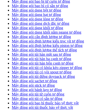
Máy đóng gói bao bì từ cuộn tự động
Máy đóng gói bao bì có sẵn tự động
Máy đóng gói dạng bột tự động
Máy đóng gói dạng hạt tự động
Máy đóng gói dạng lỏng tự động
Máy đóng gói dạng dịch đặc tự động
Máy đóng gói dạng khối tự động
Máy đóng gói dạng khối nằm ngang tự động
Máy đóng gói cân định lượng tự động
Máy đóng gói định lượng kiểu trục vít tự động
Máy đóng gói định lượng kiểu piston tự động
Máy đóng gói định lượng thể tích tự động
Máy đóng gói túi hàn mặt sau tự động
Máy đóng gói túi hàn ba cạnh tự động
Máy đóng gói túi hàn bốn cạnh tự động
Máy đóng gói túi có khóa kéo zipper tự động
Máy đóng gói túi có vòi spout tự động
Máy đóng gói túi đứng doypack tự động
Máy đóng gói sachet tự động
Máy đóng gói stick tự động
Máy đóng gói bánh kẹo tự động
Máy đóng gói túi từ cuộn tự động
Máy đóng gói túi có sẵn tự động
Máy đóng gói bao bì thuốc bảo vệ thực vật
Máy đóng gói túi thuốc bảo vệ thực vật