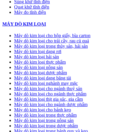
Súng khử tĩnh điện
Quạt khử tĩnh điện
Máy đo tĩnh điện
MÁY DÒ KIM LOẠI
Máy dò kim loại cho hộp giấy, bìa carton
Máy dò kim loại cho trái cây, rau củ quả
Máy dò kim loại trong thủy sản, hải sản
Máy dò kim loại dạng rơi
Máy dò kim loại hải sản
Máy dò kim loại thực phẩm
Máy dò kim loại nông sản
Máy dò kim loại dược phẩm
Máy dò kim loại dạng băng tải
Máy dò kim loại nghành may mặc
Máy dò kim loại cho ngành thuỷ sản
Máy dò kim loại cho ngành thực phẩm
Máy dò kim loại thịt gia súc, gia cầm
Máy dò kim loại cho ngành dược phẩm
Máy dò kim loại cho bánh kẹo
Máy dò kim loại trong thực phẩm
Máy dò kim loại trong nông sản
Máy dò kim loại trong dược phẩm
Máy dò kim loại trong bánh quy và kẹo