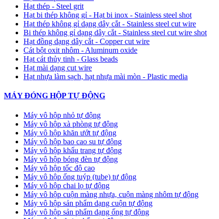
Hạt thép - Steel grit
Hạt bi thép không gỉ - Hạt bi inox - Stainless steel shot
Hạt thép không gỉ dạng dây cắt - Stainless steel cut wire
Bi thép không gỉ dạng dây cắt - Stainless steel cut wire shot
Hạt đồng dạng dây cắt - Copper cut wire
Cát bột oxit nhôm - Aluminum oxide
Hạt cát thủy tinh - Glass beads
Hạt mài dạng cut wire
Hạt nhựa làm sạch, hạt nhựa mài mòn - Plastic media
MÁY ĐÓNG HỘP TỰ ĐỘNG
Máy vô hộp nhỏ tự động
Máy vô hộp xà phòng tự động
Máy vô hộp khăn ướt tự động
Máy vô hộp bao cao su tự động
Máy vô hộp khẩu trang tự động
Máy vô hộp bóng đèn tự động
Máy vô hộp tốc độ cao
Máy vô hộp ống tuýp (tube) tự động
Máy vô hộp chai lọ tự động
Máy vô hộp cuộn màng nhựa, cuộn màng nhôm tự động
Máy vô hộp sản phẩm dạng cuộn tự động
Máy vô hộp sản phẩm dạng ống tự động