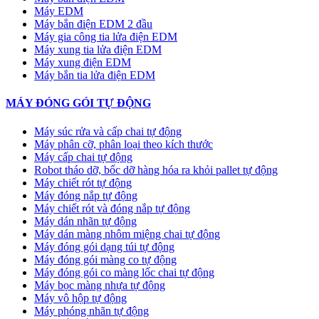
Máy EDM
Máy bắn điện EDM 2 đầu
Máy gia công tia lửa điện EDM
Máy xung tia lửa điện EDM
Máy xung điện EDM
Máy bắn tia lửa điện EDM
MÁY ĐÓNG GÓI TỰ ĐỘNG
Máy súc rửa và cấp chai tự động
Máy phân cỡ, phân loại theo kích thước
Máy cấp chai tự động
Robot tháo dỡ, bốc dỡ hàng hóa ra khỏi pallet tự động
Máy chiết rót tự động
Máy đóng nắp tự động
Máy chiết rót và đóng nắp tự động
Máy dán nhãn tự động
Máy dán màng nhôm miệng chai tự động
Máy đóng gói dạng túi tự động
Máy đóng gói màng co tự động
Máy đóng gói co màng lốc chai tự động
Máy bọc màng nhựa tự động
Máy vô hộp tự động
Máy phóng nhãn tự động