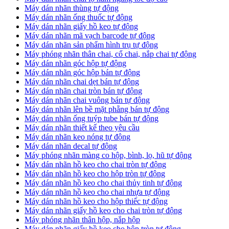
​Máy dán nhãn thùng tự động
Máy dán nhãn ống thuốc tự động
​Máy dán nhãn giấy hồ keo tự động
​Máy dán nhãn mã vạch barcode tự động
​Máy dán nhãn sản phẩm hình trụ tự động
Máy phóng nhãn thân chai, cổ chai, nắp chai tự động
​Máy dán nhãn góc hộp tự động
Máy dán nhãn góc hộp bán tự động
​Máy dán nhãn chai dẹt bán tự động
Máy dán nhãn chai tròn bán tự động
Máy dán nhãn chai vuông bán tự động
Máy dán nhãn lên bề mặt phẵng bán tự động
​Máy dán nhãn ống tuýp tube bán tự động
Máy dán nhãn thiết kế theo yêu cầu
​Máy dán nhãn keo nóng tự động
Máy dán nhãn decal tự động
Máy phóng nhãn màng co hộp, bình, lọ, hũ tự động
Máy dán nhãn hồ keo cho chai tròn tự động
Máy dán nhãn hồ keo cho hộp tròn tự động
Máy dán nhãn hồ keo cho chai thủy tinh tự động
Máy dán nhãn hồ keo cho chai nhựa tự động
Máy dán nhãn hồ keo cho hộp thiếc tự động
Máy dán nhãn giấy hồ keo cho chai tròn tự động
Máy phóng nhãn thân hộp, nắp hộp
Máy dán nhãn giấy hồ keo cho hộp tròn tự động