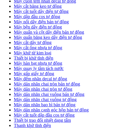
Máy cuốn tem nhãn decal tự động
Máy cắt băng keo tự động
Máy cắt tuốt dây điện tự động
Máy dập đầu cos tự động
Máy nối dây điện bán tự động
Máy bện dây điện tự động
Máy quấn và cột dây điện bán tự động
Máy quấn băng keo dây điện tự động
Máy cắt dây tự động
Máy cắt ống nhựa tự động
Máy khử từ kim loại
Thiết bị khử tĩnh điện
Máy hàn bạt nhựa tự động
Máy quay ly tâm tách nước
Máy gấp giấy tự động
Máy đếm nhãn decal tự động
Máy dán nhãn chai tròn bán tự động
Máy dán nhãn chai tròn tự động
Máy dán nhãn chai vuông bán tự động
Máy dán nhãn chai vuông tự động
Máy dán nhãn bao bì bán tự động
Máy dán nhãn cạnh góc hộp bán tự động
Máy cắt tuốt dập đầu cos tự động
Thiết bị trao đổi nhiệt dạng tấm
Thanh khử tĩnh điện