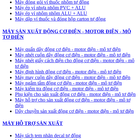
Máy đóng gói vỉ thuốc nhôm tự động
​Máy ép vỉ nhựa nhôm PVC + ALU
​Máy ép vỉ nhôm nhôm ALU + ALU
Máy dập vỉ thuốc và đóng hộp carton tự động
MÁY SẢN XUẤT ĐỘNG CƠ ĐIỆN - MOTOR ĐIỆN - MÔ
TƠ ĐIỆN
Máy quấn dây động cơ điện - motor điện - mô tơ điện
Máy nhét cuộn dây động cơ điện - motor điện - mô tơ điện
Máy nhét giấy cách điện cho động cơ điện - motor điện - mô
tơ điện
Máy định hình động cơ điện - motor điện - mô tơ điện
Máy may cuộn dây động cơ điện - motor điện - mô tơ điện
Máy ngâm tẩm động cơ điện - motor điện - mô tơ điện
Máy kiểm tra động cơ điện - motor điện - mô tơ điện
Phụ kiện cho sản xuất động cơ điện - motor điện - mô tơ điện
Máy hỗ trợ cho sản xuất động cơ điện - motor điện - mô tơ
điện
Dây chuyền sản xuất động cơ điện - motor điện - mô tơ điện
MÁY HỖ TRỢ SẢN XUẤT
Máy tách tem nhãn decal tự động