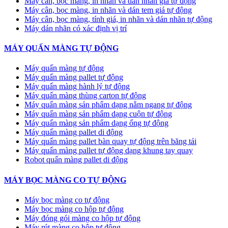
Máy cân, bọc màng, in nhãn và dán nhãn giá tự động
Máy cân, bọc màng, in nhãn và dán tem giá tự động
Máy cân, bọc màng, tính giá, in nhãn và dán nhãn tự động
Máy dán nhãn có xác định vị trí
MÁY QUẤN MÀNG TỰ ĐỘNG
Máy quấn màng tự động
​Máy quấn màng pallet tự động
Máy quấn màng hành lý tự động
Máy quấn màng thùng carton tự động
Máy quấn màng sản phẩm dạng nằm ngang tự động
Máy quấn màng sản phẩm dạng cuộn tự động
Máy quấn màng sản phẩm dạng ống tự động
Máy quấn màng pallet di động
Máy quấn màng pallet bàn quay tự động trên băng tải
Máy quấn màng pallet tự động dạng khung tay quay
Robot quấn màng pallet di động
MÁY BỌC MÀNG CO TỰ ĐỘNG
Máy bọc màng co tự động
Máy bọc màng co hộp tự động
Máy đóng gói màng co hộp tự động
Máy rút màng co hộp tự động