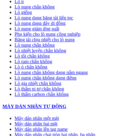
Lò ủ
Lò nung chân không
Lò giếng
Lò nung dạng băng tải liên tục
Lò nung dạng đáy di động
Lò nung giảm ứng suất
Phụ kiện cho lò nung công nghiệp
Băng tải chịu nhiệt cho lò nung
Lò nung chân không
Lò nhiệt luyện chân không
Lò tôi chân không
Lò ram chân không
Lò ủ chân không
Lò nung chân không dạng nằm ngang
Lò nung chân không dạng đứng
Lò gia nhiệt chân không
Lò thấm ni tơ chân không
Lò thấm carbon chân không
MÁY DÁN NHÃN TỰ ĐỘNG
Máy dán nhãn một mặt
Máy dán nhãn hai mặt
Máy dán nhãn lên tag name
Máy dán nhãn chai tròn hai nhãn, ba nhãn