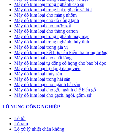
Máy dò kim loại trong nghành cao su
Máy dò kim loại trong hạt ngũ cốc và bột
Máy dò kim loại cho màng nhôm
Máy dò kim loại cho đồ đông lạnh
Máy dò kim loại cho nước xốt
Máy dò kim loại cho thùng carton
Máy dò kim loại trong nghành may mặc
Máy dò kim loại trong nghành thủy tinh
Máy dò kim loại trong gia vị
Máy dò kim loại kết hợp cân kiểm tra trọng lượng
Máy dò kim loại cho chất lỏng
Máy dò kim loại tự động cổ họng cho bao bì dọc
Máy dò kim loại tự động dạng viên
Máy dò kim loại thủy sản
Máy dò kim loại trong hải sản
Máy dò kim loại cho ngành hải sản
Máy dò kim loại cho gỗ, ngành chế biến gỗ
Máy dò kim loại cho gạch, ngói, gốm, sứ
LÒ NUNG CÔNG NGHIỆP
Lò tôi
Lò ram
Lò xử lý nhiệt chân không