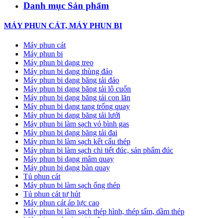
Danh mục Sản phẩm
MÁY PHUN CÁT, MÁY PHUN BI
Máy phun cát
Máy phun bi
Máy phun bi dạng treo
Máy phun bi dạng thùng đảo
Máy phun bi dạng băng tải đảo
Máy phun bi dạng băng tải lô cuốn
Máy phun bi dạng băng tải con lăn
Máy phun bi dạng tang trống quay
Máy phun bi dạng băng tải lưới
Máy phun bi làm sạch vỏ bình gas
Máy phun bi dạng băng tải đai
Máy phun bi làm sạch kết cấu thép
Máy phun bi làm sạch chi tiết đúc, sản phẩm đúc
Máy phun bi dạng mâm quay
Máy phun bi dạng bàn quay
Tủ phun cát
Máy phun bi làm sạch ống thép
Tủ phun cát tự hút
Máy phun cát áp lực cao
Máy phun bi làm sạch thép hình, thép tấm, dầm thép