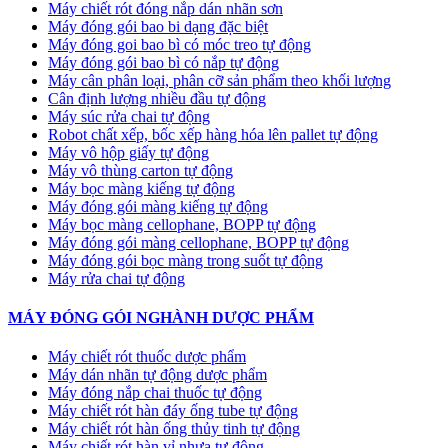
Máy chiết rót đóng nắp dán nhãn sơn
Máy đóng gói bao bi dạng đặc biệt
Máy đóng goi bao bì có móc treo tự động
Máy đóng gói bao bì có nắp tự động
Máy cân phân loại, phân cỡ sản phẩm theo khối lượng
Cân định lượng nhiều đầu tự động
Máy súc rửa chai tự động
Robot chất xếp, bốc xếp hàng hóa lên pallet tự động
Máy vô hộp giấy tự động
Máy vô thùng carton tự động
Máy bọc màng kiếng tự động
Máy đóng gói màng kiếng tự động
Máy bọc màng cellophane, BOPP tự động
Máy đóng gói màng cellophane, BOPP tự động
Máy đóng gói bọc màng trong suốt tự động
Máy rửa chai tự động
MÁY ĐÓNG GÓI NGHÀNH DƯỢC PHẨM
Máy chiết rót thuốc dược phẩm
Máy dán nhãn tự động dược phẩm
Máy đóng nắp chai thuốc tự động
Máy chiết rót hàn đáy ống tube tự động
Máy chiết rót hàn ống thủy tinh tự động
Máy chiết rót hàn vỉ nhựa tự động