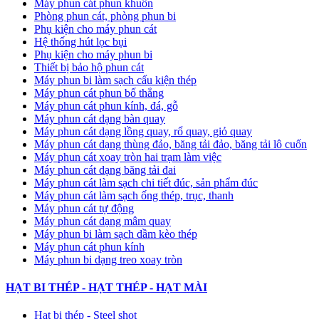
Máy phun cát phun khuôn
Phòng phun cát, phòng phun bi
Phụ kiện cho máy phun cát
Hệ thống hút lọc bụi
Phụ kiện cho máy phun bi
Thiết bị bảo hộ phun cát
Máy phun bi làm sạch cấu kiện thép
Máy phun cát phun bố thắng
Máy phun cát phun kính, đá, gỗ
Máy phun cát dạng bàn quay
Máy phun cát dạng lồng quay, rổ quay, giỏ quay
Máy phun cát dạng thùng đảo, băng tải đảo, băng tải lô cuốn
Máy phun cát xoay tròn hai trạm làm việc
Máy phun cát dạng băng tải đai
​Máy phun cát làm sạch chi tiết đúc, sản phẩm đúc
Máy phun cát làm sạch ống thép, trục, thanh
Máy phun cát tự động
​Máy phun cát dạng mâm quay
Máy phun bi làm sạch dầm kèo thép
Máy phun cát phun kính
Máy phun bi dạng treo xoay tròn
HẠT BI THÉP - HẠT THÉP - HẠT MÀI
Hạt bi thép - Steel shot