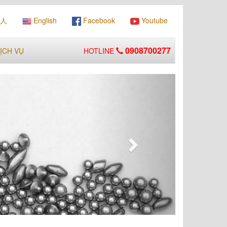
人
English
Facebook
Youtube
0908700277
ỊCH VỤ
HOTLINE
Next