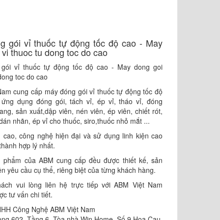
đóng gói vỉ thuốc tự động tốc độ cao - ​May
 vi thuoc tu dong toc do cao
gói vỉ thuốc tự động tốc độ cao - May dong goi
 dong toc do cao
am cung cấp máy đóng gói vỉ thuốc tự động tốc độ
ứng dụng đóng gói, tách vỉ, ép vỉ, tháo vỉ, đóng
ng, sản xuất,dập viên, nén viên, ép viên, chiết rót,
án nhãn, ép vỉ cho thuốc, siro,thuốc nhỏ mắt ...
 cao, công nghệ hiện đại và sử dụng linh kiện cao
thành hợp lý nhất.
n phẩm của ABM cung cấp đều được thiết kế, sản
ên yêu cầu cụ thể, riêng biệt của từng khách hàng.
hách vui lòng liên hệ trực tiếp với ABM Việt Nam
 tư vấn chi tiết.
NHH Công Nghệ ABM Việt Nam
òng 602, Tầng 6, Tòa nhà Win Home, Số 9 Hoa Cau,