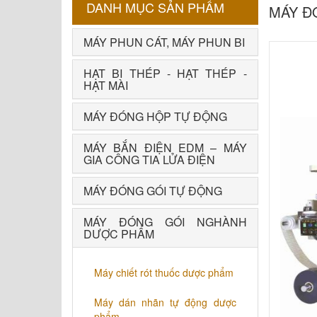
DANH MỤC SẢN PHẨM
MÁY Đ
MÁY PHUN CÁT, MÁY PHUN BI
HẠT BI THÉP - HẠT THÉP -
HẠT MÀI
MÁY ĐÓNG HỘP TỰ ĐỘNG
MÁY BẮN ĐIỆN EDM – MÁY
GIA CÔNG TIA LỬA ĐIỆN
MÁY ĐÓNG GÓI TỰ ĐỘNG
MÁY ĐÓNG GÓI NGHÀNH
DƯỢC PHẨM
Máy chiết rót thuốc dược phẩm
Máy dán nhãn tự động dược
phẩm