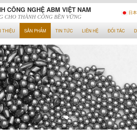
HH CÔNG NGHỆ ABM VIỆT NAM
日本
G CHO THÀNH CÔNG BỀN VỮNG
I THIỆU
SẢN PHẨM
TIN TỨC
LIÊN HỆ
ĐỐI TÁC
D