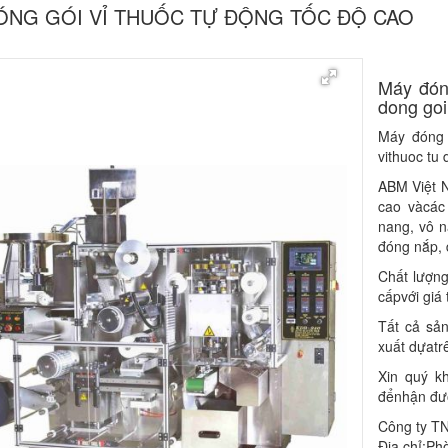
ÓNG GÓI VỈ THUỐC TỰ ĐỘNG TỐC ĐỘ CAO
​​​​​Máy 
dong goi
Máy đóng 
vithuoc tu
ABM Việt N
cao vàcác 
nang, vô na
đóng nắp, d
Chất lượng
cấpvới giá 
Tất cả sả
xuất dựatr
Xin quý k
đểnhận được
Công ty T
Địa chỉ:Ph