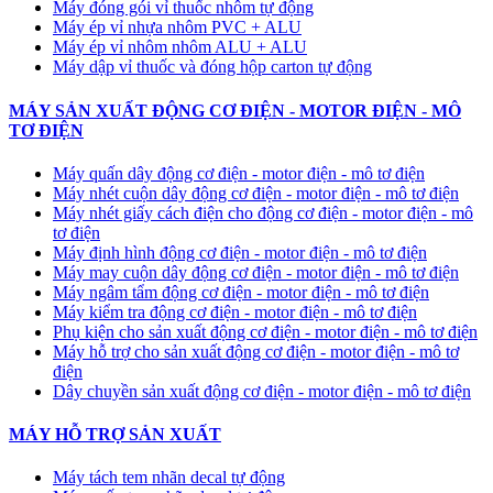
Máy đóng gói vỉ thuốc nhôm tự động
​Máy ép vỉ nhựa nhôm PVC + ALU
​Máy ép vỉ nhôm nhôm ALU + ALU
Máy dập vỉ thuốc và đóng hộp carton tự động
MÁY SẢN XUẤT ĐỘNG CƠ ĐIỆN - MOTOR ĐIỆN - MÔ
TƠ ĐIỆN
Máy quấn dây động cơ điện - motor điện - mô tơ điện
Máy nhét cuộn dây động cơ điện - motor điện - mô tơ điện
Máy nhét giấy cách điện cho động cơ điện - motor điện - mô
tơ điện
Máy định hình động cơ điện - motor điện - mô tơ điện
Máy may cuộn dây động cơ điện - motor điện - mô tơ điện
Máy ngâm tẩm động cơ điện - motor điện - mô tơ điện
Máy kiểm tra động cơ điện - motor điện - mô tơ điện
Phụ kiện cho sản xuất động cơ điện - motor điện - mô tơ điện
Máy hỗ trợ cho sản xuất động cơ điện - motor điện - mô tơ
điện
Dây chuyền sản xuất động cơ điện - motor điện - mô tơ điện
MÁY HỖ TRỢ SẢN XUẤT
Máy tách tem nhãn decal tự động