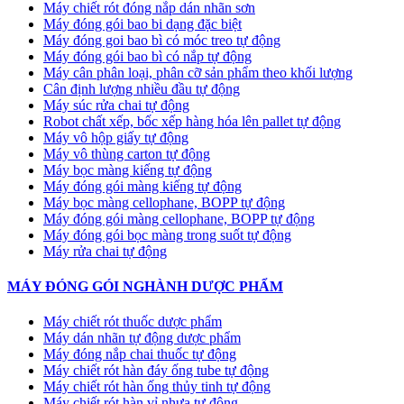
Máy chiết rót đóng nắp dán nhãn sơn
Máy đóng gói bao bi dạng đặc biệt
Máy đóng goi bao bì có móc treo tự động
Máy đóng gói bao bì có nắp tự động
Máy cân phân loại, phân cỡ sản phẩm theo khối lượng
Cân định lượng nhiều đầu tự động
Máy súc rửa chai tự động
Robot chất xếp, bốc xếp hàng hóa lên pallet tự động
Máy vô hộp giấy tự động
Máy vô thùng carton tự động
Máy bọc màng kiếng tự động
Máy đóng gói màng kiếng tự động
Máy bọc màng cellophane, BOPP tự động
Máy đóng gói màng cellophane, BOPP tự động
Máy đóng gói bọc màng trong suốt tự động
Máy rửa chai tự động
MÁY ĐÓNG GÓI NGHÀNH DƯỢC PHẨM
Máy chiết rót thuốc dược phẩm
Máy dán nhãn tự động dược phẩm
Máy đóng nắp chai thuốc tự động
Máy chiết rót hàn đáy ống tube tự động
Máy chiết rót hàn ống thủy tinh tự động
Máy chiết rót hàn vỉ nhựa tự động