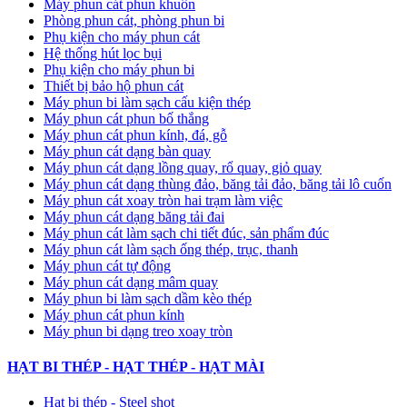
Máy phun cát phun khuôn
Phòng phun cát, phòng phun bi
Phụ kiện cho máy phun cát
Hệ thống hút lọc bụi
Phụ kiện cho máy phun bi
Thiết bị bảo hộ phun cát
Máy phun bi làm sạch cấu kiện thép
Máy phun cát phun bố thắng
Máy phun cát phun kính, đá, gỗ
Máy phun cát dạng bàn quay
Máy phun cát dạng lồng quay, rổ quay, giỏ quay
Máy phun cát dạng thùng đảo, băng tải đảo, băng tải lô cuốn
Máy phun cát xoay tròn hai trạm làm việc
Máy phun cát dạng băng tải đai
​Máy phun cát làm sạch chi tiết đúc, sản phẩm đúc
Máy phun cát làm sạch ống thép, trục, thanh
Máy phun cát tự động
​Máy phun cát dạng mâm quay
Máy phun bi làm sạch dầm kèo thép
Máy phun cát phun kính
Máy phun bi dạng treo xoay tròn
HẠT BI THÉP - HẠT THÉP - HẠT MÀI
Hạt bi thép - Steel shot