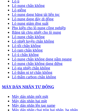
Lò ủ
Lò nung chân không
Lò giếng
Lò nung dạng băng tải liên tục
Lò nung dạng đáy di động
Lò nung giảm ứng suất
Phụ kiện cho lò nung công nghiệp
Băng tải chịu nhiệt cho lò nung
Lò nung chân không
Lò nhiệt luyện chân không
Lò tôi chân không
Lò ram chân không
Lò ủ chân không
Lò nung chân không dạng nằm ngang
Lò nung chân không dạng đứng
Lò gia nhiệt chân không
Lò thấm ni tơ chân không
Lò thấm carbon chân không
MÁY DÁN NHÃN TỰ ĐỘNG
Máy dán nhãn một mặt
Máy dán nhãn hai mặt
Máy dán nhãn lên tag name
Máy dán nhãn chai tròn hai nhãn, ba nhãn