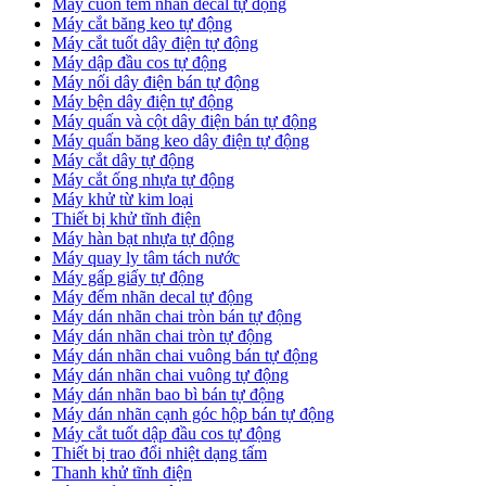
Máy cuốn tem nhãn decal tự động
Máy cắt băng keo tự động
Máy cắt tuốt dây điện tự động
Máy dập đầu cos tự động
Máy nối dây điện bán tự động
Máy bện dây điện tự động
Máy quấn và cột dây điện bán tự động
Máy quấn băng keo dây điện tự động
Máy cắt dây tự động
Máy cắt ống nhựa tự động
Máy khử từ kim loại
Thiết bị khử tĩnh điện
Máy hàn bạt nhựa tự động
Máy quay ly tâm tách nước
Máy gấp giấy tự động
Máy đếm nhãn decal tự động
Máy dán nhãn chai tròn bán tự động
Máy dán nhãn chai tròn tự động
Máy dán nhãn chai vuông bán tự động
Máy dán nhãn chai vuông tự động
Máy dán nhãn bao bì bán tự động
Máy dán nhãn cạnh góc hộp bán tự động
Máy cắt tuốt dập đầu cos tự động
Thiết bị trao đổi nhiệt dạng tấm
Thanh khử tĩnh điện