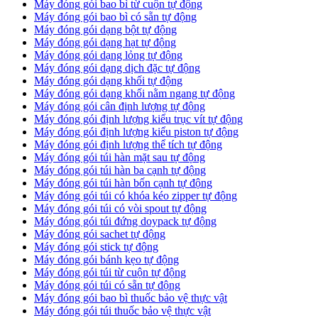
Máy đóng gói bao bì từ cuộn tự động
Máy đóng gói bao bì có sẵn tự động
Máy đóng gói dạng bột tự động
Máy đóng gói dạng hạt tự động
Máy đóng gói dạng lỏng tự động
Máy đóng gói dạng dịch đặc tự động
Máy đóng gói dạng khối tự động
Máy đóng gói dạng khối nằm ngang tự động
Máy đóng gói cân định lượng tự động
Máy đóng gói định lượng kiểu trục vít tự động
Máy đóng gói định lượng kiểu piston tự động
Máy đóng gói định lượng thể tích tự động
Máy đóng gói túi hàn mặt sau tự động
Máy đóng gói túi hàn ba cạnh tự động
Máy đóng gói túi hàn bốn cạnh tự động
Máy đóng gói túi có khóa kéo zipper tự động
Máy đóng gói túi có vòi spout tự động
Máy đóng gói túi đứng doypack tự động
Máy đóng gói sachet tự động
Máy đóng gói stick tự động
Máy đóng gói bánh kẹo tự động
Máy đóng gói túi từ cuộn tự động
Máy đóng gói túi có sẵn tự động
Máy đóng gói bao bì thuốc bảo vệ thực vật
Máy đóng gói túi thuốc bảo vệ thực vật