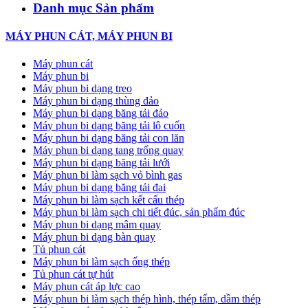
Danh mục Sản phẩm
MÁY PHUN CÁT, MÁY PHUN BI
Máy phun cát
Máy phun bi
Máy phun bi dạng treo
Máy phun bi dạng thùng đảo
Máy phun bi dạng băng tải đảo
Máy phun bi dạng băng tải lô cuốn
Máy phun bi dạng băng tải con lăn
Máy phun bi dạng tang trống quay
Máy phun bi dạng băng tải lưới
Máy phun bi làm sạch vỏ bình gas
Máy phun bi dạng băng tải đai
Máy phun bi làm sạch kết cấu thép
Máy phun bi làm sạch chi tiết đúc, sản phẩm đúc
Máy phun bi dạng mâm quay
Máy phun bi dạng bàn quay
Tủ phun cát
Máy phun bi làm sạch ống thép
Tủ phun cát tự hút
Máy phun cát áp lực cao
Máy phun bi làm sạch thép hình, thép tấm, dầm thép