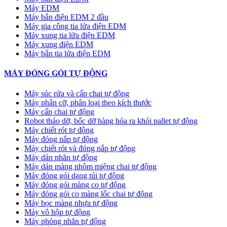
Máy EDM
Máy bắn điện EDM 2 đầu
Máy gia công tia lửa điện EDM
Máy xung tia lửa điện EDM
Máy xung điện EDM
Máy bắn tia lửa điện EDM
MÁY ĐÓNG GÓI TỰ ĐỘNG
Máy súc rửa và cấp chai tự động
Máy phân cỡ, phân loại theo kích thước
Máy cấp chai tự động
Robot tháo dỡ, bốc dỡ hàng hóa ra khỏi pallet tự động
Máy chiết rót tự động
Máy đóng nắp tự động
Máy chiết rót và đóng nắp tự động
Máy dán nhãn tự động
Máy dán màng nhôm miệng chai tự động
Máy đóng gói dạng túi tự động
Máy đóng gói màng co tự động
Máy đóng gói co màng lốc chai tự động
Máy bọc màng nhựa tự động
Máy vô hộp tự động
Máy phóng nhãn tự động