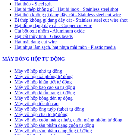
Hạt thép - Steel grit
Hạt bi thép không gỉ - Hạt bi inox - Stainless steel shot
Hạt thép không gỉ dạng dây cắt - Stainless steel cut wire
Bi thép không gỉ dạng dây cắt - Stainless steel cut wire shot
Hạt đồng dạng dây cắt - Copper cut wire
Cát bột oxit nhôm - Aluminum oxide
Hạt cát thủy tinh - Glass beads
Hạt mài dạng cut wire
Hạt nhựa làm sạch, hạt nhựa mài mòn - Plastic media
MÁY ĐÓNG HỘP TỰ ĐỘNG
Máy vô hộp nhỏ tự động
Máy vô hộp xà phòng tự động
Máy vô hộp khăn ướt tự động
Máy vô hộp bao cao su tự động
Máy vô hộp khẩu trang tự động
Máy vô hộp bóng đèn tự động
Máy vô hộp tốc độ cao
Máy vô hộp ống tuýp (tube) tự động
Máy vô hộp chai lọ tự động
Máy vô hộp cuộn màng nhựa, cuộn màng nhôm tự động
Máy vô hộp sản phẩm dạng cuộn tự động
Máy vô hộp sản phẩm dạng ống tự động