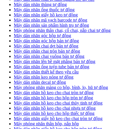
​Máy dán nhãn thùng tự động
Máy dán nhãn ống thuốc tự động
​Máy dán nhãn giấy hồ keo tự động
​Máy dán nhãn mã vạch barcode tự động
​Máy dán nhãn sản phẩm hình trụ tự động
Máy phóng nhãn thân chai, cổ chai, nắp chai tự động
​Máy dán nhãn góc hộp tự động
Máy dán nhãn góc hộp bán tự động
​Máy dán nhãn chai dẹt bán tự động
Máy dán nhãn chai tròn bán tự động
Máy dán nhãn chai vuông bán tự động
Máy dán nhãn lên bề mặt phẵng bán tự động
​Máy dán nhãn ống tuýp tube bán tự động
Máy dán nhãn thiết kế theo yêu cầu
​Máy dán nhãn keo nóng tự động
Máy dán nhãn decal tự động
Máy phóng nhãn màng co hộp, bình, lọ, hũ tự động
Máy dán nhãn hồ keo cho chai tròn tự động
Máy dán nhãn hồ keo cho hộp tròn tự động
Máy dán nhãn hồ keo cho chai thủy tinh tự động
Máy dán nhãn hồ keo cho chai nhựa tự động
Máy dán nhãn hồ keo cho hộp thiếc tự động
Máy dán nhãn giấy hồ keo cho chai tròn tự động
Máy phóng nhãn thân hộp, nắp hộp
Máy dán nhãn giấy hồ keo cho hộp tròn tự động