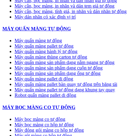
Máy cân, bọc màng, in nhãn và dán nhãn giá tự động
Máy cân, bọc màng, in nhãn và dán tem giá tự động
Máy cân, bọc màng, tính giá, in nhãn và dán nhãn tự động
Máy dán nhãn có xác định vị trí
MÁY QUẤN MÀNG TỰ ĐỘNG
Máy quấn màng tự động
​Máy quấn màng pallet tự động
Máy quấn màng hành lý tự động
Máy quấn màng thùng carton tự động
Máy quấn màng sản phẩm dạng nằm ngang tự động
Máy quấn màng sản phẩm dạng cuộn tự động
Máy quấn màng sản phẩm dạng ống tự động
Máy quấn màng pallet di động
Máy quấn màng pallet bàn quay tự động trên băng tải
Máy quấn màng pallet tự động dạng khung tay quay
Robot quấn màng pallet di động
MÁY BỌC MÀNG CO TỰ ĐỘNG
Máy bọc màng co tự động
Máy bọc màng co hộp tự động
Máy đóng gói màng co hộp tự động
Máy rút màng co hộp tự động