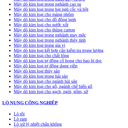
Máy dò kim loại trong nghành cao su
Máy dò kim loại trong hạt ngũ cốc và bột
Máy dò kim loại cho màng nhôm
Máy dò kim loại cho đồ đông lạnh
Máy dò kim loại cho nước xốt
Máy dò kim loại cho thùng carton
Máy dò kim loại trong nghành may mặc
Máy dò kim loại trong nghành thủy tinh
Máy dò kim loại trong gia vị
Máy dò kim loại kết hợp cân kiểm tra trọng lượng
Máy dò kim loại cho chất lỏng
Máy dò kim loại tự động cổ họng cho bao bì dọc
Máy dò kim loại tự động dạng viên
Máy dò kim loại thủy sản
Máy dò kim loại trong hải sản
Máy dò kim loại cho ngành hải sản
Máy dò kim loại cho gỗ, ngành chế biến gỗ
Máy dò kim loại cho gạch, ngói, gốm, sứ
LÒ NUNG CÔNG NGHIỆP
Lò tôi
Lò ram
Lò xử lý nhiệt chân không