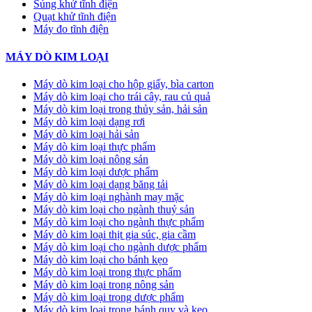
Súng khử tĩnh điện
Quạt khử tĩnh điện
Máy đo tĩnh điện
MÁY DÒ KIM LOẠI
Máy dò kim loại cho hộp giấy, bìa carton
Máy dò kim loại cho trái cây, rau củ quả
Máy dò kim loại trong thủy sản, hải sản
Máy dò kim loại dạng rơi
Máy dò kim loại hải sản
Máy dò kim loại thực phẩm
Máy dò kim loại nông sản
Máy dò kim loại dược phẩm
Máy dò kim loại dạng băng tải
Máy dò kim loại nghành may mặc
Máy dò kim loại cho ngành thuỷ sản
Máy dò kim loại cho ngành thực phẩm
Máy dò kim loại thịt gia súc, gia cầm
Máy dò kim loại cho ngành dược phẩm
Máy dò kim loại cho bánh kẹo
Máy dò kim loại trong thực phẩm
Máy dò kim loại trong nông sản
Máy dò kim loại trong dược phẩm
Máy dò kim loại trong bánh quy và kẹo