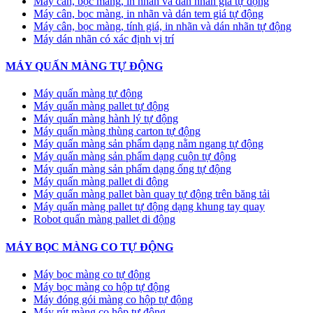
Máy cân, bọc màng, in nhãn và dán nhãn giá tự động
Máy cân, bọc màng, in nhãn và dán tem giá tự động
Máy cân, bọc màng, tính giá, in nhãn và dán nhãn tự động
Máy dán nhãn có xác định vị trí
MÁY QUẤN MÀNG TỰ ĐỘNG
Máy quấn màng tự động
​Máy quấn màng pallet tự động
Máy quấn màng hành lý tự động
Máy quấn màng thùng carton tự động
Máy quấn màng sản phẩm dạng nằm ngang tự động
Máy quấn màng sản phẩm dạng cuộn tự động
Máy quấn màng sản phẩm dạng ống tự động
Máy quấn màng pallet di động
Máy quấn màng pallet bàn quay tự động trên băng tải
Máy quấn màng pallet tự động dạng khung tay quay
Robot quấn màng pallet di động
MÁY BỌC MÀNG CO TỰ ĐỘNG
Máy bọc màng co tự động
Máy bọc màng co hộp tự động
Máy đóng gói màng co hộp tự động
Máy rút màng co hộp tự động