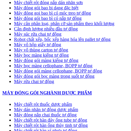
Máy chiết rót đóng nắp dán nhãn sơn
Máy đóng gói bao bi dạng đặc biệt
Máy đóng goi bao bì có móc treo tự động
Máy đóng gói bao bì có nắp tự động
Máy cân phân loại, phân cỡ sản phẩm theo khối lượng
Cân định lượng nhiều đầu tự động
Máy súc rửa chai tự động
Robot chất xếp, bốc xếp hàng hóa lên pallet tự động
Máy vô hộp giấy tự động
Máy vô thùng carton tự động
Máy bọc màng kiếng tự động
Máy đóng gói màng kiếng tự động
Máy bọc màng cellophane, BOPP tự động
Máy đóng gói màng cellophane, BOPP tự động
Máy đóng gói bọc màng trong suốt tự động
Máy rửa chai tự động
MÁY ĐÓNG GÓI NGHÀNH DƯỢC PHẨM
Máy chiết rót thuốc dược phẩm
Máy dán nhãn tự động dược phẩm
Máy đóng nắp chai thuốc tự động
Máy chiết rót hàn đáy ống tube tự động
Máy chiết rót hàn ống thủy tinh tự động
Máy chiết rót hàn vỉ nhựa tự động