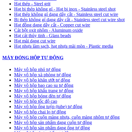
Hạt thép - Steel grit
Hạt bi thép không gỉ - Hạt bi inox - Stainless steel shot
Hạt thép không gỉ dạng dây cắt - Stainless steel cut wire
Bi thép không gỉ dạng dây cắt - Stainless steel cut wire shot
Hạt đồng dạng dây cắt - Copper cut wire
Cát bột oxit nhôm - Aluminum oxide
Hạt cát thủy tinh - Glass beads
Hạt mài dạng cut wire
Hạt nhựa làm sạch, hạt nhựa mài mòn - Plastic media
MÁY ĐÓNG HỘP TỰ ĐỘNG
Máy vô hộp nhỏ tự động
Máy vô hộp xà phòng tự động
Máy vô hộp khăn ướt tự động
Máy vô hộp bao cao su tự động
Máy vô hộp khẩu trang tự động
Máy vô hộp bóng đèn tự động
Máy vô hộp tốc độ cao
Máy vô hộp ống tuýp (tube) tự động
Máy vô hộp chai lọ tự động
Máy vô hộp cuộn màng nhựa, cuộn màng nhôm tự động
Máy vô hộp sản phẩm dạng cuộn tự động
Máy vô hộp sản phẩm dạng ống tự động