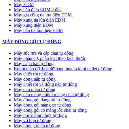
Máy EDM
Máy bắn điện EDM 2 đầu
Máy gia công tia lửa điện EDM
Máy xung tia lửa điện EDM
Máy xung điện EDM
Máy bắn tia lửa điện EDM
MÁY ĐÓNG GÓI TỰ ĐỘNG
Máy súc rửa và cấp chai tự động
Máy phân cỡ, phân loại theo kích thước
Máy cấp chai tự động
Robot tháo dỡ, bốc dỡ hàng hóa ra khỏi pallet tự động
Máy chiết rót tự động
Máy đóng nắp tự động
Máy chiết rót và đóng nắp tự động
Máy dán nhãn tự động
Máy dán màng nhôm miệng chai tự động
Máy đóng gói dạng túi tự động
Máy đóng gói màng co tự động
Máy đóng gói co màng lốc chai tự động
Máy bọc màng nhựa tự động
Máy vô hộp tự động
Máy phóng nhãn tự động