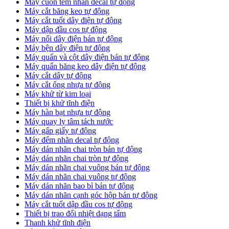
Máy cuốn tem nhãn decal tự động
Máy cắt băng keo tự động
Máy cắt tuốt dây điện tự động
Máy dập đầu cos tự động
Máy nối dây điện bán tự động
Máy bện dây điện tự động
Máy quấn và cột dây điện bán tự động
Máy quấn băng keo dây điện tự động
Máy cắt dây tự động
Máy cắt ống nhựa tự động
Máy khử từ kim loại
Thiết bị khử tĩnh điện
Máy hàn bạt nhựa tự động
Máy quay ly tâm tách nước
Máy gấp giấy tự động
Máy đếm nhãn decal tự động
Máy dán nhãn chai tròn bán tự động
Máy dán nhãn chai tròn tự động
Máy dán nhãn chai vuông bán tự động
Máy dán nhãn chai vuông tự động
Máy dán nhãn bao bì bán tự động
Máy dán nhãn cạnh góc hộp bán tự động
Máy cắt tuốt dập đầu cos tự động
Thiết bị trao đổi nhiệt dạng tấm
Thanh khử tĩnh điện