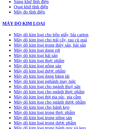
Súng khử tĩnh điện
Quạt khử tĩnh điện
Máy đo tĩnh điện
MÁY DÒ KIM LOẠI
Máy dò kim loại cho hộp giấy, bìa carton
Máy dò kim loại cho trái cây, rau củ quả
Máy dò kim loại trong thủy sản, hải sản
Máy dò kim loại dạng rơi
Máy dò kim loại hải sản
Máy dò kim loại thực phẩm
Máy dò kim loại nông sản
Máy dò kim loại dược phẩm
Máy dò kim loại dạng băng tải
Máy dò kim loại nghành may mặc
Máy dò kim loại cho ngành thuỷ sản
Máy dò kim loại cho ngành thực phẩm
Máy dò kim loại thịt gia súc, gia cầm
Máy dò kim loại cho ngành dược phẩm
Máy dò kim loại cho bánh kẹo
Máy dò kim loại trong thực phẩm
Máy dò kim loại trong nông sản
Máy dò kim loại trong dược phẩm
Máy dò kim loại trong bánh quy và kẹo