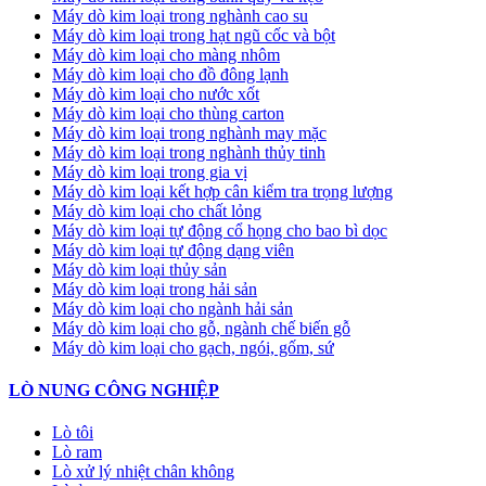
Máy dò kim loại trong nghành cao su
Máy dò kim loại trong hạt ngũ cốc và bột
Máy dò kim loại cho màng nhôm
Máy dò kim loại cho đồ đông lạnh
Máy dò kim loại cho nước xốt
Máy dò kim loại cho thùng carton
Máy dò kim loại trong nghành may mặc
Máy dò kim loại trong nghành thủy tinh
Máy dò kim loại trong gia vị
Máy dò kim loại kết hợp cân kiểm tra trọng lượng
Máy dò kim loại cho chất lỏng
Máy dò kim loại tự động cổ họng cho bao bì dọc
Máy dò kim loại tự động dạng viên
Máy dò kim loại thủy sản
Máy dò kim loại trong hải sản
Máy dò kim loại cho ngành hải sản
Máy dò kim loại cho gỗ, ngành chế biến gỗ
Máy dò kim loại cho gạch, ngói, gốm, sứ
LÒ NUNG CÔNG NGHIỆP
Lò tôi
Lò ram
Lò xử lý nhiệt chân không