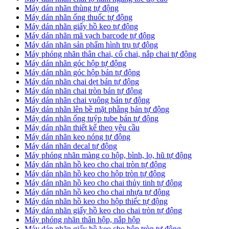
​Máy dán nhãn thùng tự động
Máy dán nhãn ống thuốc tự động
​Máy dán nhãn giấy hồ keo tự động
​Máy dán nhãn mã vạch barcode tự động
​Máy dán nhãn sản phẩm hình trụ tự động
Máy phóng nhãn thân chai, cổ chai, nắp chai tự động
​Máy dán nhãn góc hộp tự động
Máy dán nhãn góc hộp bán tự động
​Máy dán nhãn chai dẹt bán tự động
Máy dán nhãn chai tròn bán tự động
Máy dán nhãn chai vuông bán tự động
Máy dán nhãn lên bề mặt phẵng bán tự động
​Máy dán nhãn ống tuýp tube bán tự động
Máy dán nhãn thiết kế theo yêu cầu
​Máy dán nhãn keo nóng tự động
Máy dán nhãn decal tự động
Máy phóng nhãn màng co hộp, bình, lọ, hũ tự động
Máy dán nhãn hồ keo cho chai tròn tự động
Máy dán nhãn hồ keo cho hộp tròn tự động
Máy dán nhãn hồ keo cho chai thủy tinh tự động
Máy dán nhãn hồ keo cho chai nhựa tự động
Máy dán nhãn hồ keo cho hộp thiếc tự động
Máy dán nhãn giấy hồ keo cho chai tròn tự động
Máy phóng nhãn thân hộp, nắp hộp
Máy dán nhãn giấy hồ keo cho hộp tròn tự động