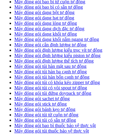
Máy đóng gói bao bì từ cuộn tự động
Máy đóng gói bao bì có sẵn tự động
Máy đóng gói dạng bột tự động
Máy đóng gói dạng hạt tự động
Máy đóng gói dạng lỏng tự động
Máy đóng gói dạng dịch đặc tự động
Máy đóng gói dạng khối tự động
Máy đóng gói dạng khối nằm ngang tự động
Máy đóng gói cân định lượng tự động
Máy đóng gói định lượng kiểu trục vít tự động
Máy đóng gói định lượng kiểu piston tự động
Máy đóng gói định lượng thể tích tự động
Máy đóng gói túi hàn mặt sau tự động
Máy đóng gói túi hàn ba cạnh tự động
Máy đóng gói túi hàn bốn cạnh tự động
Máy đóng gói túi có khóa kéo zipper tự động
Máy đóng gói túi có vòi spout tự động
Máy đóng gói túi đứng doypack tự động
Máy đóng gói sachet tự động
Máy đóng gói stick tự động
Máy đóng gói bánh kẹo tự động
Máy đóng gói túi từ cuộn tự động
Máy đóng gói túi có sẵn tự động
Máy đóng gói bao bì thuốc bảo vệ thực vật
Máy đóng gói túi thuốc bảo vệ thực vật