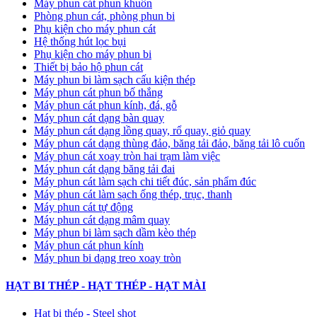
Máy phun cát phun khuôn
Phòng phun cát, phòng phun bi
Phụ kiện cho máy phun cát
Hệ thống hút lọc bụi
Phụ kiện cho máy phun bi
Thiết bị bảo hộ phun cát
Máy phun bi làm sạch cấu kiện thép
Máy phun cát phun bố thắng
Máy phun cát phun kính, đá, gỗ
Máy phun cát dạng bàn quay
Máy phun cát dạng lồng quay, rổ quay, giỏ quay
Máy phun cát dạng thùng đảo, băng tải đảo, băng tải lô cuốn
Máy phun cát xoay tròn hai trạm làm việc
Máy phun cát dạng băng tải đai
​Máy phun cát làm sạch chi tiết đúc, sản phẩm đúc
Máy phun cát làm sạch ống thép, trục, thanh
Máy phun cát tự động
​Máy phun cát dạng mâm quay
Máy phun bi làm sạch dầm kèo thép
Máy phun cát phun kính
Máy phun bi dạng treo xoay tròn
HẠT BI THÉP - HẠT THÉP - HẠT MÀI
Hạt bi thép - Steel shot