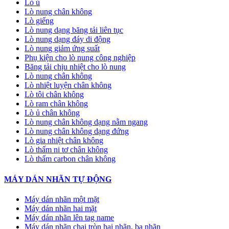
Lò ủ
Lò nung chân không
Lò giếng
Lò nung dạng băng tải liên tục
Lò nung dạng đáy di động
Lò nung giảm ứng suất
Phụ kiện cho lò nung công nghiệp
Băng tải chịu nhiệt cho lò nung
Lò nung chân không
Lò nhiệt luyện chân không
Lò tôi chân không
Lò ram chân không
Lò ủ chân không
Lò nung chân không dạng nằm ngang
Lò nung chân không dạng đứng
Lò gia nhiệt chân không
Lò thấm ni tơ chân không
Lò thấm carbon chân không
MÁY DÁN NHÃN TỰ ĐỘNG
Máy dán nhãn một mặt
Máy dán nhãn hai mặt
Máy dán nhãn lên tag name
Máy dán nhãn chai tròn hai nhãn, ba nhãn