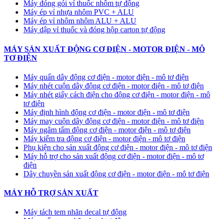
Máy đóng gói vỉ thuốc nhôm tự động
​Máy ép vỉ nhựa nhôm PVC + ALU
​Máy ép vỉ nhôm nhôm ALU + ALU
Máy dập vỉ thuốc và đóng hộp carton tự động
MÁY SẢN XUẤT ĐỘNG CƠ ĐIỆN - MOTOR ĐIỆN - MÔ
TƠ ĐIỆN
Máy quấn dây động cơ điện - motor điện - mô tơ điện
Máy nhét cuộn dây động cơ điện - motor điện - mô tơ điện
Máy nhét giấy cách điện cho động cơ điện - motor điện - mô
tơ điện
Máy định hình động cơ điện - motor điện - mô tơ điện
Máy may cuộn dây động cơ điện - motor điện - mô tơ điện
Máy ngâm tẩm động cơ điện - motor điện - mô tơ điện
Máy kiểm tra động cơ điện - motor điện - mô tơ điện
Phụ kiện cho sản xuất động cơ điện - motor điện - mô tơ điện
Máy hỗ trợ cho sản xuất động cơ điện - motor điện - mô tơ
điện
Dây chuyền sản xuất động cơ điện - motor điện - mô tơ điện
MÁY HỖ TRỢ SẢN XUẤT
Máy tách tem nhãn decal tự động