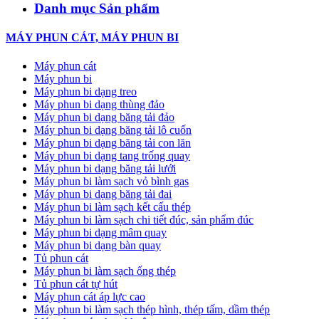
Danh mục Sản phẩm
MÁY PHUN CÁT, MÁY PHUN BI
Máy phun cát
Máy phun bi
Máy phun bi dạng treo
Máy phun bi dạng thùng đảo
Máy phun bi dạng băng tải đảo
Máy phun bi dạng băng tải lô cuốn
Máy phun bi dạng băng tải con lăn
Máy phun bi dạng tang trống quay
Máy phun bi dạng băng tải lưới
Máy phun bi làm sạch vỏ bình gas
Máy phun bi dạng băng tải đai
Máy phun bi làm sạch kết cấu thép
Máy phun bi làm sạch chi tiết đúc, sản phẩm đúc
Máy phun bi dạng mâm quay
Máy phun bi dạng bàn quay
Tủ phun cát
Máy phun bi làm sạch ống thép
Tủ phun cát tự hút
Máy phun cát áp lực cao
Máy phun bi làm sạch thép hình, thép tấm, dầm thép