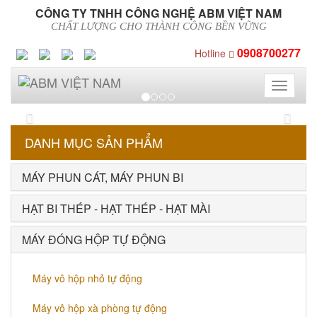
CÔNG TY TNHH CÔNG NGHỆ ABM VIỆT NAM
CHẤT LƯỢNG CHO THÀNH CÔNG BỀN VỮNG
0908700277
Hotline
Toggle
navigati
Previous
Next
DANH MỤC SẢN PHẨM
MÁY PHUN CÁT, MÁY PHUN BI
HẠT BI THÉP - HẠT THÉP - HẠT MÀI
MÁY ĐÓNG HỘP TỰ ĐỘNG
Máy vô hộp nhỏ tự động
Máy vô hộp xà phòng tự động