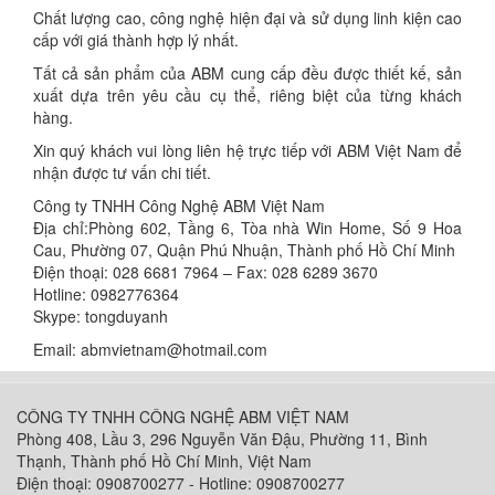
Chất lượng cao, công nghệ hiện đại và sử dụng linh kiện cao
cấp với giá thành hợp lý nhất.
Tất cả sản phẩm của ABM cung cấp đều được thiết kế, sản
xuất dựa trên yêu cầu cụ thể, riêng biệt của từng khách
hàng.
Xin quý khách vui lòng liên hệ trực tiếp với ABM Việt Nam để
nhận được tư vấn chi tiết.
Công ty TNHH Công Nghệ ABM Việt Nam
Địa chỉ:Phòng 602, Tầng 6, Tòa nhà Win Home, Số 9 Hoa
Cau, Phường 07, Quận Phú Nhuận, Thành phố Hồ Chí Minh
Điện thoại: 028 6681 7964 – Fax: 028 6289 3670
Hotline: 0982776364
Skype: tongduyanh
Email: abmvietnam@hotmail.com
CÔNG TY TNHH CÔNG NGHỆ ABM VIỆT NAM
Phòng 408, Lầu 3, 296 Nguyễn Văn Đậu, Phường 11, Bình
Thạnh, Thành phố Hồ Chí Minh, Việt Nam
Điện thoại: 0908700277 - Hotline: 0908700277