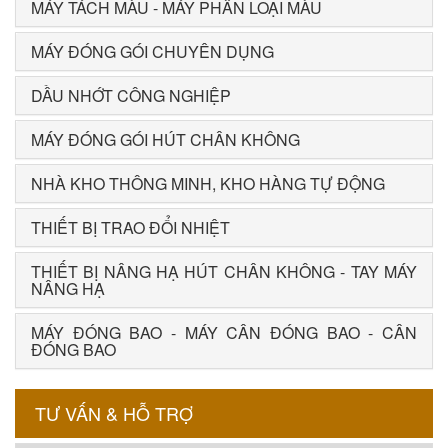
MÁY TÁCH MÀU - MÁY PHÂN LOẠI MÀU
MÁY ĐÓNG GÓI CHUYÊN DỤNG
DẦU NHỚT CÔNG NGHIỆP
MÁY ĐÓNG GÓI HÚT CHÂN KHÔNG
NHÀ KHO THÔNG MINH, KHO HÀNG TỰ ĐỘNG
THIẾT BỊ TRAO ĐỔI NHIỆT
THIẾT BỊ NÂNG HẠ HÚT CHÂN KHÔNG - TAY MÁY
NÂNG HẠ
MÁY ĐÓNG BAO - MÁY CÂN ĐÓNG BAO - CÂN
ĐÓNG BAO
TƯ VẤN & HỖ TRỢ