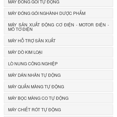
MÁY ĐÓNG GÓI TỰ ĐỘNG
MÁY ĐÓNG GÓI NGHÀNH DƯỢC PHẨM
MÁY SẢN XUẤT ĐỘNG CƠ ĐIỆN - MOTOR ĐIỆN -
MÔ TƠ ĐIỆN
MÁY HỖ TRỢ SẢN XUẤT
MÁY DÒ KIM LOẠI
LÒ NUNG CÔNG NGHIỆP
MÁY DÁN NHÃN TỰ ĐỘNG
MÁY QUẤN MÀNG TỰ ĐỘNG
MÁY BỌC MÀNG CO TỰ ĐỘNG
MÁY CHIẾT RÓT TỰ ĐỘNG