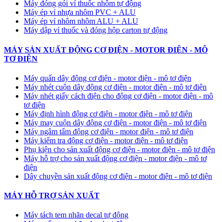
Máy đóng gói vỉ thuốc nhôm tự động
​Máy ép vỉ nhựa nhôm PVC + ALU
​Máy ép vỉ nhôm nhôm ALU + ALU
Máy dập vỉ thuốc và đóng hộp carton tự động
MÁY SẢN XUẤT ĐỘNG CƠ ĐIỆN - MOTOR ĐIỆN - MÔ
TƠ ĐIỆN
Máy quấn dây động cơ điện - motor điện - mô tơ điện
Máy nhét cuộn dây động cơ điện - motor điện - mô tơ điện
Máy nhét giấy cách điện cho động cơ điện - motor điện - mô
tơ điện
Máy định hình động cơ điện - motor điện - mô tơ điện
Máy may cuộn dây động cơ điện - motor điện - mô tơ điện
Máy ngâm tẩm động cơ điện - motor điện - mô tơ điện
Máy kiểm tra động cơ điện - motor điện - mô tơ điện
Phụ kiện cho sản xuất động cơ điện - motor điện - mô tơ điện
Máy hỗ trợ cho sản xuất động cơ điện - motor điện - mô tơ
điện
Dây chuyền sản xuất động cơ điện - motor điện - mô tơ điện
MÁY HỖ TRỢ SẢN XUẤT
Máy tách tem nhãn decal tự động