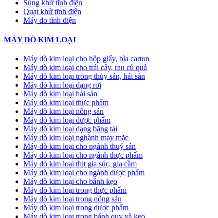
Súng khử tĩnh điện
Quạt khử tĩnh điện
Máy đo tĩnh điện
MÁY DÒ KIM LOẠI
Máy dò kim loại cho hộp giấy, bìa carton
Máy dò kim loại cho trái cây, rau củ quả
Máy dò kim loại trong thủy sản, hải sản
Máy dò kim loại dạng rơi
Máy dò kim loại hải sản
Máy dò kim loại thực phẩm
Máy dò kim loại nông sản
Máy dò kim loại dược phẩm
Máy dò kim loại dạng băng tải
Máy dò kim loại nghành may mặc
Máy dò kim loại cho ngành thuỷ sản
Máy dò kim loại cho ngành thực phẩm
Máy dò kim loại thịt gia súc, gia cầm
Máy dò kim loại cho ngành dược phẩm
Máy dò kim loại cho bánh kẹo
Máy dò kim loại trong thực phẩm
Máy dò kim loại trong nông sản
Máy dò kim loại trong dược phẩm
Máy dò kim loại trong bánh quy và kẹo