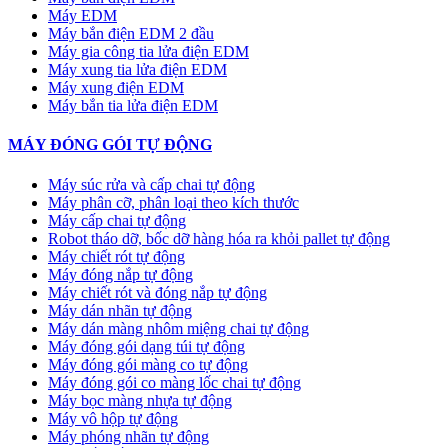
Máy EDM
Máy bắn điện EDM 2 đầu
Máy gia công tia lửa điện EDM
Máy xung tia lửa điện EDM
Máy xung điện EDM
Máy bắn tia lửa điện EDM
MÁY ĐÓNG GÓI TỰ ĐỘNG
Máy súc rửa và cấp chai tự động
Máy phân cỡ, phân loại theo kích thước
Máy cấp chai tự động
Robot tháo dỡ, bốc dỡ hàng hóa ra khỏi pallet tự động
Máy chiết rót tự động
Máy đóng nắp tự động
Máy chiết rót và đóng nắp tự động
Máy dán nhãn tự động
Máy dán màng nhôm miệng chai tự động
Máy đóng gói dạng túi tự động
Máy đóng gói màng co tự động
Máy đóng gói co màng lốc chai tự động
Máy bọc màng nhựa tự động
Máy vô hộp tự động
Máy phóng nhãn tự động