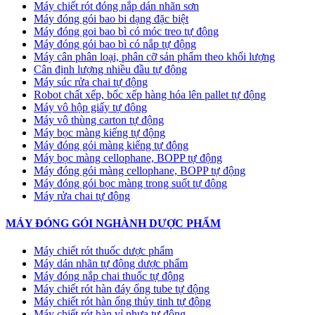
Máy chiết rót đóng nắp dán nhãn sơn
Máy đóng gói bao bi dạng đặc biệt
Máy đóng goi bao bì có móc treo tự động
Máy đóng gói bao bì có nắp tự động
Máy cân phân loại, phân cỡ sản phẩm theo khối lượng
Cân định lượng nhiều đầu tự động
Máy súc rửa chai tự động
Robot chất xếp, bốc xếp hàng hóa lên pallet tự động
Máy vô hộp giấy tự động
Máy vô thùng carton tự động
Máy bọc màng kiếng tự động
Máy đóng gói màng kiếng tự động
Máy bọc màng cellophane, BOPP tự động
Máy đóng gói màng cellophane, BOPP tự động
Máy đóng gói bọc màng trong suốt tự động
Máy rửa chai tự động
MÁY ĐÓNG GÓI NGHÀNH DƯỢC PHẨM
Máy chiết rót thuốc dược phẩm
Máy dán nhãn tự động dược phẩm
Máy đóng nắp chai thuốc tự động
Máy chiết rót hàn đáy ống tube tự động
Máy chiết rót hàn ống thủy tinh tự động
Máy chiết rót hàn vỉ nhựa tự động