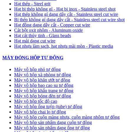
Hạt thép - Steel grit
Hạt bi thép không gỉ - Hạt bi inox - Stainless steel shot
Hạt thép không gỉ dạng dây cắt - Stainless steel cut wire
Bi thép không gỉ dạng dây cắt - Stainless steel cut wire shot
Hạt đồng dạng dây cắt - Copper cut wire
Cát bột oxit nhôm - Aluminum oxide
Hạt cát thủy tinh - Glass beads
Hạt mài dạng cut wire
Hạt nhựa làm sạch, hạt nhựa mài mòn - Plastic media
MÁY ĐÓNG HỘP TỰ ĐỘNG
Máy vô hộp nhỏ tự động
Máy vô hộp xà phòng tự động
Máy vô hộp khăn ướt tự động
Máy vô hộp bao cao su tự động
Máy vô hộp khẩu trang tự động
Máy vô hộp bóng đèn tự động
Máy vô hộp tốc độ cao
Máy vô hộp ống tuýp (tube) tự động
Máy vô hộp chai lọ tự động
Máy vô hộp cuộn màng nhựa, cuộn màng nhôm tự động
Máy vô hộp sản phẩm dạng cuộn tự động
Máy vô hộp sản phẩm dạng ống tự động