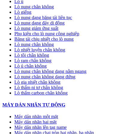
Lò ủ
Lò nung chân không
Lò giếng
Lò nung dạng băng tải liên tục
Lò nung dạng đáy di động
Lò nung giảm ứng suất
Phụ kiện cho lò nung công nghiệp
Băng tải chịu nhiệt cho lò nung
Lò nung chân không
Lò nhiệt luyện chân không
Lò tôi chân không
Lò ram chân không
Lò ủ chân không
Lò nung chân không dạng nằm ngang
Lò nung chân không dạng đứng
Lò gia nhiệt chân không
Lò thấm ni tơ chân không
Lò thấm carbon chân không
MÁY DÁN NHÃN TỰ ĐỘNG
Máy dán nhãn một mặt
Máy dán nhãn hai mặt
Máy dán nhãn lên tag name
Máy dán nhãn chai tròn hai nhãn, ba nhãn