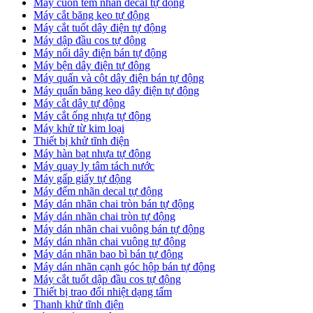
Máy cuốn tem nhãn decal tự động
Máy cắt băng keo tự động
Máy cắt tuốt dây điện tự động
Máy dập đầu cos tự động
Máy nối dây điện bán tự động
Máy bện dây điện tự động
Máy quấn và cột dây điện bán tự động
Máy quấn băng keo dây điện tự động
Máy cắt dây tự động
Máy cắt ống nhựa tự động
Máy khử từ kim loại
Thiết bị khử tĩnh điện
Máy hàn bạt nhựa tự động
Máy quay ly tâm tách nước
Máy gấp giấy tự động
Máy đếm nhãn decal tự động
Máy dán nhãn chai tròn bán tự động
Máy dán nhãn chai tròn tự động
Máy dán nhãn chai vuông bán tự động
Máy dán nhãn chai vuông tự động
Máy dán nhãn bao bì bán tự động
Máy dán nhãn cạnh góc hộp bán tự động
Máy cắt tuốt dập đầu cos tự động
Thiết bị trao đổi nhiệt dạng tấm
Thanh khử tĩnh điện