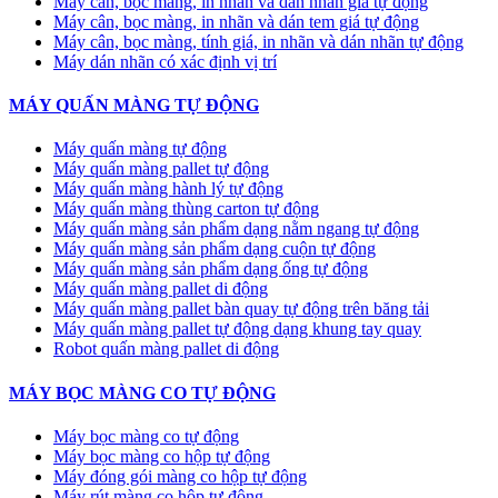
Máy cân, bọc màng, in nhãn và dán nhãn giá tự động
Máy cân, bọc màng, in nhãn và dán tem giá tự động
Máy cân, bọc màng, tính giá, in nhãn và dán nhãn tự động
Máy dán nhãn có xác định vị trí
MÁY QUẤN MÀNG TỰ ĐỘNG
Máy quấn màng tự động
​Máy quấn màng pallet tự động
Máy quấn màng hành lý tự động
Máy quấn màng thùng carton tự động
Máy quấn màng sản phẩm dạng nằm ngang tự động
Máy quấn màng sản phẩm dạng cuộn tự động
Máy quấn màng sản phẩm dạng ống tự động
Máy quấn màng pallet di động
Máy quấn màng pallet bàn quay tự động trên băng tải
Máy quấn màng pallet tự động dạng khung tay quay
Robot quấn màng pallet di động
MÁY BỌC MÀNG CO TỰ ĐỘNG
Máy bọc màng co tự động
Máy bọc màng co hộp tự động
Máy đóng gói màng co hộp tự động
Máy rút màng co hộp tự động