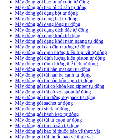
Máy đóng gói bao bì từ cuộn tự động
Máy đóng gói bao bì có sẵn tự động
Máy đóng gói dạng bột tự động
Máy đóng gói dạng hạt tự động
Máy đóng gói dạng lỏng tự động
Máy đóng gói dạng dịch đặc tự động
Máy đóng gói dạng khối tự động
Máy đóng gói dạng khối nằm ngang tự động
Máy đóng gói cân định lượng tự động
Máy đóng gói định lượng kiểu trục vít tự động
Máy đóng gói định lượng kiểu piston tự động
Máy đóng gói định lượng thể tích tự động
Máy đóng gói túi hàn mặt sau tự động
Máy đóng gói túi hàn ba cạnh tự động
Máy đóng gói túi hàn bốn cạnh tự động
Máy đóng gói túi có khóa kéo zipper tự động
Máy đóng gói túi có vòi spout tự động
Máy đóng gói túi đứng doypack tự động
Máy đóng gói sachet tự động
Máy đóng gói stick tự động
Máy đóng gói bánh kẹo tự động
Máy đóng gói túi từ cuộn tự động
Máy đóng gói túi có sẵn tự động
Máy đóng gói bao bì thuốc bảo vệ thực vật
Máy đóng gói túi thuốc bảo vệ thực vật