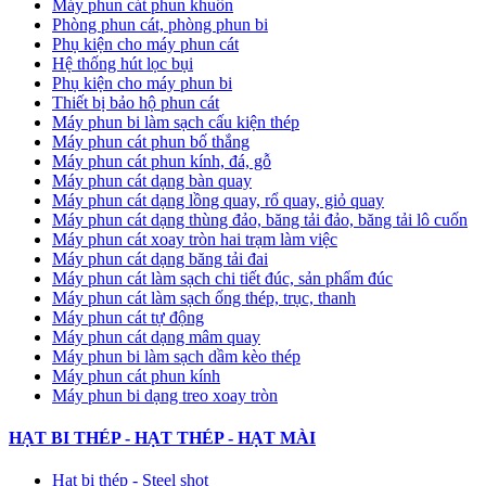
Máy phun cát phun khuôn
Phòng phun cát, phòng phun bi
Phụ kiện cho máy phun cát
Hệ thống hút lọc bụi
Phụ kiện cho máy phun bi
Thiết bị bảo hộ phun cát
Máy phun bi làm sạch cấu kiện thép
Máy phun cát phun bố thắng
Máy phun cát phun kính, đá, gỗ
Máy phun cát dạng bàn quay
Máy phun cát dạng lồng quay, rổ quay, giỏ quay
Máy phun cát dạng thùng đảo, băng tải đảo, băng tải lô cuốn
Máy phun cát xoay tròn hai trạm làm việc
Máy phun cát dạng băng tải đai
​Máy phun cát làm sạch chi tiết đúc, sản phẩm đúc
Máy phun cát làm sạch ống thép, trục, thanh
Máy phun cát tự động
​Máy phun cát dạng mâm quay
Máy phun bi làm sạch dầm kèo thép
Máy phun cát phun kính
Máy phun bi dạng treo xoay tròn
HẠT BI THÉP - HẠT THÉP - HẠT MÀI
Hạt bi thép - Steel shot