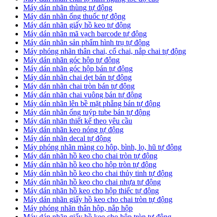
​Máy dán nhãn thùng tự động
Máy dán nhãn ống thuốc tự động
​Máy dán nhãn giấy hồ keo tự động
​Máy dán nhãn mã vạch barcode tự động
​Máy dán nhãn sản phẩm hình trụ tự động
Máy phóng nhãn thân chai, cổ chai, nắp chai tự động
​Máy dán nhãn góc hộp tự động
Máy dán nhãn góc hộp bán tự động
​Máy dán nhãn chai dẹt bán tự động
Máy dán nhãn chai tròn bán tự động
Máy dán nhãn chai vuông bán tự động
Máy dán nhãn lên bề mặt phẵng bán tự động
​Máy dán nhãn ống tuýp tube bán tự động
Máy dán nhãn thiết kế theo yêu cầu
​Máy dán nhãn keo nóng tự động
Máy dán nhãn decal tự động
Máy phóng nhãn màng co hộp, bình, lọ, hũ tự động
Máy dán nhãn hồ keo cho chai tròn tự động
Máy dán nhãn hồ keo cho hộp tròn tự động
Máy dán nhãn hồ keo cho chai thủy tinh tự động
Máy dán nhãn hồ keo cho chai nhựa tự động
Máy dán nhãn hồ keo cho hộp thiếc tự động
Máy dán nhãn giấy hồ keo cho chai tròn tự động
Máy phóng nhãn thân hộp, nắp hộp
Máy dán nhãn giấy hồ keo cho hộp tròn tự động