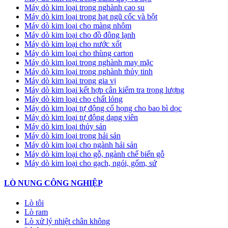
Máy dò kim loại trong nghành cao su
Máy dò kim loại trong hạt ngũ cốc và bột
Máy dò kim loại cho màng nhôm
Máy dò kim loại cho đồ đông lạnh
Máy dò kim loại cho nước xốt
Máy dò kim loại cho thùng carton
Máy dò kim loại trong nghành may mặc
Máy dò kim loại trong nghành thủy tinh
Máy dò kim loại trong gia vị
Máy dò kim loại kết hợp cân kiểm tra trọng lượng
Máy dò kim loại cho chất lỏng
Máy dò kim loại tự động cổ họng cho bao bì dọc
Máy dò kim loại tự động dạng viên
Máy dò kim loại thủy sản
Máy dò kim loại trong hải sản
Máy dò kim loại cho ngành hải sản
Máy dò kim loại cho gỗ, ngành chế biến gỗ
Máy dò kim loại cho gạch, ngói, gốm, sứ
LÒ NUNG CÔNG NGHIỆP
Lò tôi
Lò ram
Lò xử lý nhiệt chân không