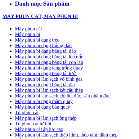
Danh mục Sản phẩm
MÁY PHUN CÁT, MÁY PHUN BI
Máy phun cát
Máy phun bi
Máy phun bi dạng treo
Máy phun bi dạng thùng đảo
Máy phun bi dạng băng tải đảo
Máy phun bi dạng băng tải lô cuốn
Máy phun bi dạng băng tải con lăn
Máy phun bi dạng tang trống quay
Máy phun bi dạng băng tải lưới
Máy phun bi làm sạch vỏ bình gas
Máy phun bi dạng băng tải đai
Máy phun bi làm sạch kết cấu thép
Máy phun bi làm sạch chi tiết đúc, sản phẩm đúc
Máy phun bi dạng mâm quay
Máy phun bi dạng bàn quay
Tủ phun cát
Máy phun bi làm sạch ống thép
Tủ phun cát tự hút
Máy phun cát áp lực cao
Máy phun bi làm sạch thép hình, thép tấm, dầm thép