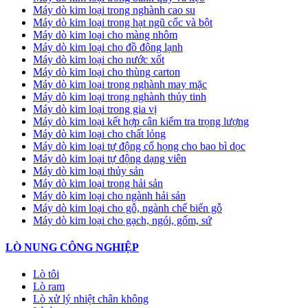
Máy dò kim loại trong nghành cao su
Máy dò kim loại trong hạt ngũ cốc và bột
Máy dò kim loại cho màng nhôm
Máy dò kim loại cho đồ đông lạnh
Máy dò kim loại cho nước xốt
Máy dò kim loại cho thùng carton
Máy dò kim loại trong nghành may mặc
Máy dò kim loại trong nghành thủy tinh
Máy dò kim loại trong gia vị
Máy dò kim loại kết hợp cân kiểm tra trọng lượng
Máy dò kim loại cho chất lỏng
Máy dò kim loại tự động cổ họng cho bao bì dọc
Máy dò kim loại tự động dạng viên
Máy dò kim loại thủy sản
Máy dò kim loại trong hải sản
Máy dò kim loại cho ngành hải sản
Máy dò kim loại cho gỗ, ngành chế biến gỗ
Máy dò kim loại cho gạch, ngói, gốm, sứ
LÒ NUNG CÔNG NGHIỆP
Lò tôi
Lò ram
Lò xử lý nhiệt chân không