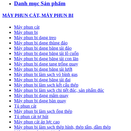
Danh mục Sản phẩm
MÁY PHUN CÁT, MÁY PHUN BI
Máy phun cát
Máy phun bi
Máy phun bi dạng treo
Máy phun bi dạng thùng đảo
Máy phun bi dạng băng tải đảo
Máy phun bi dạng băng tải lô cuốn
Máy phun bi dạng băng tải con lăn
Máy phun bi dạng tang trống quay
Máy phun bi dạng băng tải lưới
Máy phun bi làm sạch vỏ bình gas
Máy phun bi dạng băng tải đai
Máy phun bi làm sạch kết cấu thép
Máy phun bi làm sạch chi tiết đúc, sản phẩm đúc
Máy phun bi dạng mâm quay
Máy phun bi dạng bàn quay
Tủ phun cát
Máy phun bi làm sạch ống thép
Tủ phun cát tự hút
Máy phun cát áp lực cao
Máy phun bi làm sạch thép hình, thép tấm, dầm thép