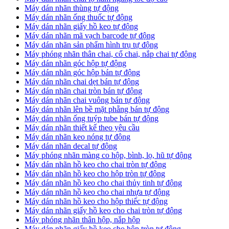
​Máy dán nhãn thùng tự động
Máy dán nhãn ống thuốc tự động
​Máy dán nhãn giấy hồ keo tự động
​Máy dán nhãn mã vạch barcode tự động
​Máy dán nhãn sản phẩm hình trụ tự động
Máy phóng nhãn thân chai, cổ chai, nắp chai tự động
​Máy dán nhãn góc hộp tự động
Máy dán nhãn góc hộp bán tự động
​Máy dán nhãn chai dẹt bán tự động
Máy dán nhãn chai tròn bán tự động
Máy dán nhãn chai vuông bán tự động
Máy dán nhãn lên bề mặt phẵng bán tự động
​Máy dán nhãn ống tuýp tube bán tự động
Máy dán nhãn thiết kế theo yêu cầu
​Máy dán nhãn keo nóng tự động
Máy dán nhãn decal tự động
Máy phóng nhãn màng co hộp, bình, lọ, hũ tự động
Máy dán nhãn hồ keo cho chai tròn tự động
Máy dán nhãn hồ keo cho hộp tròn tự động
Máy dán nhãn hồ keo cho chai thủy tinh tự động
Máy dán nhãn hồ keo cho chai nhựa tự động
Máy dán nhãn hồ keo cho hộp thiếc tự động
Máy dán nhãn giấy hồ keo cho chai tròn tự động
Máy phóng nhãn thân hộp, nắp hộp
Máy dán nhãn giấy hồ keo cho hộp tròn tự động