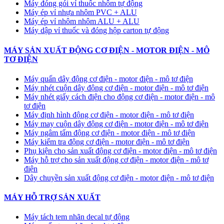
Máy đóng gói vỉ thuốc nhôm tự động
​Máy ép vỉ nhựa nhôm PVC + ALU
​Máy ép vỉ nhôm nhôm ALU + ALU
Máy dập vỉ thuốc và đóng hộp carton tự động
MÁY SẢN XUẤT ĐỘNG CƠ ĐIỆN - MOTOR ĐIỆN - MÔ
TƠ ĐIỆN
Máy quấn dây động cơ điện - motor điện - mô tơ điện
Máy nhét cuộn dây động cơ điện - motor điện - mô tơ điện
Máy nhét giấy cách điện cho động cơ điện - motor điện - mô
tơ điện
Máy định hình động cơ điện - motor điện - mô tơ điện
Máy may cuộn dây động cơ điện - motor điện - mô tơ điện
Máy ngâm tẩm động cơ điện - motor điện - mô tơ điện
Máy kiểm tra động cơ điện - motor điện - mô tơ điện
Phụ kiện cho sản xuất động cơ điện - motor điện - mô tơ điện
Máy hỗ trợ cho sản xuất động cơ điện - motor điện - mô tơ
điện
Dây chuyền sản xuất động cơ điện - motor điện - mô tơ điện
MÁY HỖ TRỢ SẢN XUẤT
Máy tách tem nhãn decal tự động