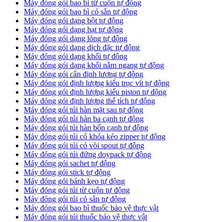
Máy đóng gói bao bì từ cuộn tự động
Máy đóng gói bao bì có sẵn tự động
Máy đóng gói dạng bột tự động
Máy đóng gói dạng hạt tự động
Máy đóng gói dạng lỏng tự động
Máy đóng gói dạng dịch đặc tự động
Máy đóng gói dạng khối tự động
Máy đóng gói dạng khối nằm ngang tự động
Máy đóng gói cân định lượng tự động
Máy đóng gói định lượng kiểu trục vít tự động
Máy đóng gói định lượng kiểu piston tự động
Máy đóng gói định lượng thể tích tự động
Máy đóng gói túi hàn mặt sau tự động
Máy đóng gói túi hàn ba cạnh tự động
Máy đóng gói túi hàn bốn cạnh tự động
Máy đóng gói túi có khóa kéo zipper tự động
Máy đóng gói túi có vòi spout tự động
Máy đóng gói túi đứng doypack tự động
Máy đóng gói sachet tự động
Máy đóng gói stick tự động
Máy đóng gói bánh kẹo tự động
Máy đóng gói túi từ cuộn tự động
Máy đóng gói túi có sẵn tự động
Máy đóng gói bao bì thuốc bảo vệ thực vật
Máy đóng gói túi thuốc bảo vệ thực vật