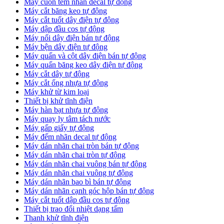
Máy cuốn tem nhãn decal tự động
Máy cắt băng keo tự động
Máy cắt tuốt dây điện tự động
Máy dập đầu cos tự động
Máy nối dây điện bán tự động
Máy bện dây điện tự động
Máy quấn và cột dây điện bán tự động
Máy quấn băng keo dây điện tự động
Máy cắt dây tự động
Máy cắt ống nhựa tự động
Máy khử từ kim loại
Thiết bị khử tĩnh điện
Máy hàn bạt nhựa tự động
Máy quay ly tâm tách nước
Máy gấp giấy tự động
Máy đếm nhãn decal tự động
Máy dán nhãn chai tròn bán tự động
Máy dán nhãn chai tròn tự động
Máy dán nhãn chai vuông bán tự động
Máy dán nhãn chai vuông tự động
Máy dán nhãn bao bì bán tự động
Máy dán nhãn cạnh góc hộp bán tự động
Máy cắt tuốt dập đầu cos tự động
Thiết bị trao đổi nhiệt dạng tấm
Thanh khử tĩnh điện