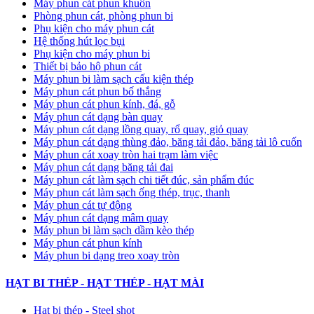
Máy phun cát phun khuôn
Phòng phun cát, phòng phun bi
Phụ kiện cho máy phun cát
Hệ thống hút lọc bụi
Phụ kiện cho máy phun bi
Thiết bị bảo hộ phun cát
Máy phun bi làm sạch cấu kiện thép
Máy phun cát phun bố thắng
Máy phun cát phun kính, đá, gỗ
Máy phun cát dạng bàn quay
Máy phun cát dạng lồng quay, rổ quay, giỏ quay
Máy phun cát dạng thùng đảo, băng tải đảo, băng tải lô cuốn
Máy phun cát xoay tròn hai trạm làm việc
Máy phun cát dạng băng tải đai
​Máy phun cát làm sạch chi tiết đúc, sản phẩm đúc
Máy phun cát làm sạch ống thép, trục, thanh
Máy phun cát tự động
​Máy phun cát dạng mâm quay
Máy phun bi làm sạch dầm kèo thép
Máy phun cát phun kính
Máy phun bi dạng treo xoay tròn
HẠT BI THÉP - HẠT THÉP - HẠT MÀI
Hạt bi thép - Steel shot