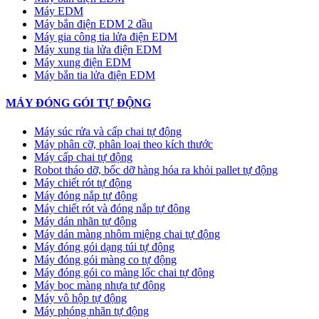
Máy EDM
Máy bắn điện EDM 2 đầu
Máy gia công tia lửa điện EDM
Máy xung tia lửa điện EDM
Máy xung điện EDM
Máy bắn tia lửa điện EDM
MÁY ĐÓNG GÓI TỰ ĐỘNG
Máy súc rửa và cấp chai tự động
Máy phân cỡ, phân loại theo kích thước
Máy cấp chai tự động
Robot tháo dỡ, bốc dỡ hàng hóa ra khỏi pallet tự động
Máy chiết rót tự động
Máy đóng nắp tự động
Máy chiết rót và đóng nắp tự động
Máy dán nhãn tự động
Máy dán màng nhôm miệng chai tự động
Máy đóng gói dạng túi tự động
Máy đóng gói màng co tự động
Máy đóng gói co màng lốc chai tự động
Máy bọc màng nhựa tự động
Máy vô hộp tự động
Máy phóng nhãn tự động