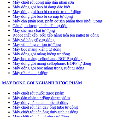
Máy chiết rót đóng nắp dán nhãn sơn
Máy đóng gói bao bi dạng đặc biệt
Máy đóng goi bao bì có móc treo tự động
Máy đóng gói bao bì có nắp tự động
Máy cân phân loại, phân cỡ sản phẩm theo khối lượng
Cân định lượng nhiều đầu tự động
Máy súc rửa chai tự động
Robot chất xếp, bốc xếp hàng hóa lên pallet tự động
Máy vô hộp giấy tự động
Máy vô thùng carton tự động
Máy bọc màng kiếng tự động
Máy đóng gói màng kiếng tự động
Máy bọc màng cellophane, BOPP tự động
Máy đóng gói màng cellophane, BOPP tự động
Máy đóng gói bọc màng trong suốt tự động
Máy rửa chai tự động
MÁY ĐÓNG GÓI NGHÀNH DƯỢC PHẨM
Máy chiết rót thuốc dược phẩm
Máy dán nhãn tự động dược phẩm
Máy đóng nắp chai thuốc tự động
Máy chiết rót hàn đáy ống tube tự động
Máy chiết rót hàn ống thủy tinh tự động
Máy chiết rót hàn vỉ nhựa tự động