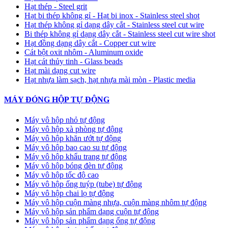
Hạt thép - Steel grit
Hạt bi thép không gỉ - Hạt bi inox - Stainless steel shot
Hạt thép không gỉ dạng dây cắt - Stainless steel cut wire
Bi thép không gỉ dạng dây cắt - Stainless steel cut wire shot
Hạt đồng dạng dây cắt - Copper cut wire
Cát bột oxit nhôm - Aluminum oxide
Hạt cát thủy tinh - Glass beads
Hạt mài dạng cut wire
Hạt nhựa làm sạch, hạt nhựa mài mòn - Plastic media
MÁY ĐÓNG HỘP TỰ ĐỘNG
Máy vô hộp nhỏ tự động
Máy vô hộp xà phòng tự động
Máy vô hộp khăn ướt tự động
Máy vô hộp bao cao su tự động
Máy vô hộp khẩu trang tự động
Máy vô hộp bóng đèn tự động
Máy vô hộp tốc độ cao
Máy vô hộp ống tuýp (tube) tự động
Máy vô hộp chai lọ tự động
Máy vô hộp cuộn màng nhựa, cuộn màng nhôm tự động
Máy vô hộp sản phẩm dạng cuộn tự động
Máy vô hộp sản phẩm dạng ống tự động