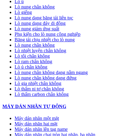
Lò ủ
Lò nung chân không
Lò giếng
Lò nung dạng băng tải liên tục
Lò nung dạng đáy di động
Lò nung giảm ứng suất
Phụ kiện cho lò nung công nghiệp
Băng tải chịu nhiệt cho lò nung
Lò nung chân không
Lò nhiệt luyện chân không
Lò tôi chân không
Lò ram chân không
Lò ủ chân không
Lò nung chân không dạng nằm ngang
Lò nung chân không dạng đứng
Lò gia nhiệt chân không
Lò thấm ni tơ chân không
Lò thấm carbon chân không
MÁY DÁN NHÃN TỰ ĐỘNG
Máy dán nhãn một mặt
Máy dán nhãn hai mặt
Máy dán nhãn lên tag name
Máy dán nhãn chai tròn hai nhãn, ba nhãn