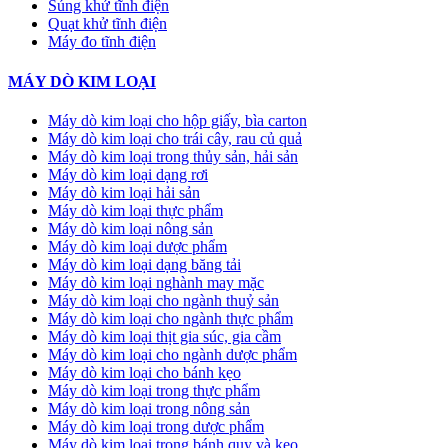
Súng khử tĩnh điện
Quạt khử tĩnh điện
Máy đo tĩnh điện
MÁY DÒ KIM LOẠI
Máy dò kim loại cho hộp giấy, bìa carton
Máy dò kim loại cho trái cây, rau củ quả
Máy dò kim loại trong thủy sản, hải sản
Máy dò kim loại dạng rơi
Máy dò kim loại hải sản
Máy dò kim loại thực phẩm
Máy dò kim loại nông sản
Máy dò kim loại dược phẩm
Máy dò kim loại dạng băng tải
Máy dò kim loại nghành may mặc
Máy dò kim loại cho ngành thuỷ sản
Máy dò kim loại cho ngành thực phẩm
Máy dò kim loại thịt gia súc, gia cầm
Máy dò kim loại cho ngành dược phẩm
Máy dò kim loại cho bánh kẹo
Máy dò kim loại trong thực phẩm
Máy dò kim loại trong nông sản
Máy dò kim loại trong dược phẩm
Máy dò kim loại trong bánh quy và kẹo