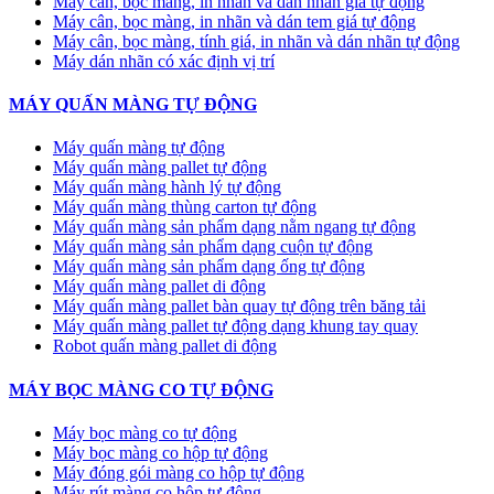
Máy cân, bọc màng, in nhãn và dán nhãn giá tự động
Máy cân, bọc màng, in nhãn và dán tem giá tự động
Máy cân, bọc màng, tính giá, in nhãn và dán nhãn tự động
Máy dán nhãn có xác định vị trí
MÁY QUẤN MÀNG TỰ ĐỘNG
Máy quấn màng tự động
​Máy quấn màng pallet tự động
Máy quấn màng hành lý tự động
Máy quấn màng thùng carton tự động
Máy quấn màng sản phẩm dạng nằm ngang tự động
Máy quấn màng sản phẩm dạng cuộn tự động
Máy quấn màng sản phẩm dạng ống tự động
Máy quấn màng pallet di động
Máy quấn màng pallet bàn quay tự động trên băng tải
Máy quấn màng pallet tự động dạng khung tay quay
Robot quấn màng pallet di động
MÁY BỌC MÀNG CO TỰ ĐỘNG
Máy bọc màng co tự động
Máy bọc màng co hộp tự động
Máy đóng gói màng co hộp tự động
Máy rút màng co hộp tự động