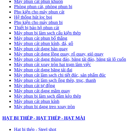
Máy phun cát phun khuôn
Phòng phun cát, phòng phun bi
Phụ kiện cho máy phun cát
Hệ thống hút lọc bụi
Phụ kiện cho máy phun bi
Thiết bị bảo hộ phun cát
Máy phun bi làm sạch cấu kiện thép
Máy phun cát phun bố thắng
Máy phun cát phun kính, đá, gỗ
Máy phun cát dạng bàn quay
Máy phun cát dạng lồng quay, rổ quay, giỏ quay
Máy phun cát dạng thùng đảo, băng tải đảo, băng tải lô cuốn
Máy phun cát xoay tròn hai trạm làm việc
Máy phun cát dạng băng tải đai
​Máy phun cát làm sạch chi tiết đúc, sản phẩm đúc
Máy phun cát làm sạch ống thép, trục, thanh
Máy phun cát tự động
​Máy phun cát dạng mâm quay
Máy phun bi làm sạch dầm kèo thép
Máy phun cát phun kính
Máy phun bi dạng treo xoay tròn
HẠT BI THÉP - HẠT THÉP - HẠT MÀI
Hạt bi thép - Steel shot