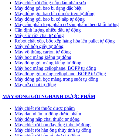
Máy chiết rót đóng nắp dán nhãn sơn
Máy đóng gói bao bi dạng đặc biệt
Máy đóng goi bao bì có móc treo tự động
Máy đóng gói bao bì có nắp tự động
Máy cân phân loại, phân cỡ sản phẩm theo khối lượng
Cân định lượng nhiều đầu tự động
Máy súc rửa chai tự động
Robot chất xếp, bốc xếp hàng hóa lên pallet tự động
Máy vô hộp giấy tự động
Máy vô thùng carton tự động
Máy bọc màng kiếng tự động
Máy đóng gói màng kiếng tự động
Máy bọc màng cellophane, BOPP tự động
Máy đóng gói màng cellophane, BOPP tự động
Máy đóng gói bọc màng trong suốt tự động
Máy rửa chai tự động
MÁY ĐÓNG GÓI NGHÀNH DƯỢC PHẨM
Máy chiết rót thuốc dược phẩm
Máy dán nhãn tự động dược phẩm
Máy đóng nắp chai thuốc tự động
Máy chiết rót hàn đáy ống tube tự động
Máy chiết rót hàn ống thủy tinh tự động
Máy chiết rót hàn vỉ nhựa tự động