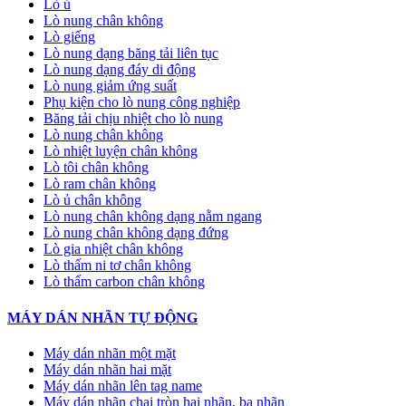
Lò ủ
Lò nung chân không
Lò giếng
Lò nung dạng băng tải liên tục
Lò nung dạng đáy di động
Lò nung giảm ứng suất
Phụ kiện cho lò nung công nghiệp
Băng tải chịu nhiệt cho lò nung
Lò nung chân không
Lò nhiệt luyện chân không
Lò tôi chân không
Lò ram chân không
Lò ủ chân không
Lò nung chân không dạng nằm ngang
Lò nung chân không dạng đứng
Lò gia nhiệt chân không
Lò thấm ni tơ chân không
Lò thấm carbon chân không
MÁY DÁN NHÃN TỰ ĐỘNG
Máy dán nhãn một mặt
Máy dán nhãn hai mặt
Máy dán nhãn lên tag name
Máy dán nhãn chai tròn hai nhãn, ba nhãn