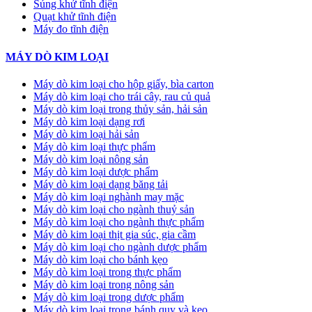
Súng khử tĩnh điện
Quạt khử tĩnh điện
Máy đo tĩnh điện
MÁY DÒ KIM LOẠI
Máy dò kim loại cho hộp giấy, bìa carton
Máy dò kim loại cho trái cây, rau củ quả
Máy dò kim loại trong thủy sản, hải sản
Máy dò kim loại dạng rơi
Máy dò kim loại hải sản
Máy dò kim loại thực phẩm
Máy dò kim loại nông sản
Máy dò kim loại dược phẩm
Máy dò kim loại dạng băng tải
Máy dò kim loại nghành may mặc
Máy dò kim loại cho ngành thuỷ sản
Máy dò kim loại cho ngành thực phẩm
Máy dò kim loại thịt gia súc, gia cầm
Máy dò kim loại cho ngành dược phẩm
Máy dò kim loại cho bánh kẹo
Máy dò kim loại trong thực phẩm
Máy dò kim loại trong nông sản
Máy dò kim loại trong dược phẩm
Máy dò kim loại trong bánh quy và kẹo