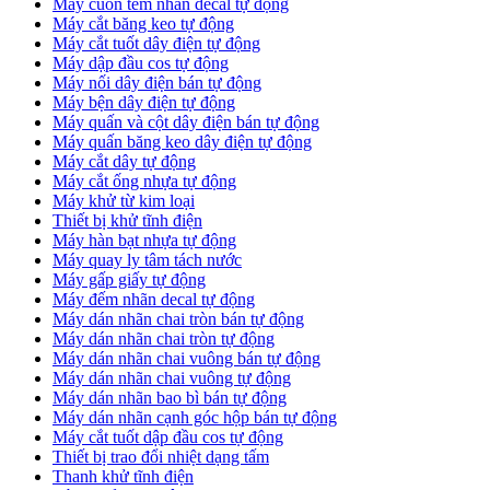
Máy cuốn tem nhãn decal tự động
Máy cắt băng keo tự động
Máy cắt tuốt dây điện tự động
Máy dập đầu cos tự động
Máy nối dây điện bán tự động
Máy bện dây điện tự động
Máy quấn và cột dây điện bán tự động
Máy quấn băng keo dây điện tự động
Máy cắt dây tự động
Máy cắt ống nhựa tự động
Máy khử từ kim loại
Thiết bị khử tĩnh điện
Máy hàn bạt nhựa tự động
Máy quay ly tâm tách nước
Máy gấp giấy tự động
Máy đếm nhãn decal tự động
Máy dán nhãn chai tròn bán tự động
Máy dán nhãn chai tròn tự động
Máy dán nhãn chai vuông bán tự động
Máy dán nhãn chai vuông tự động
Máy dán nhãn bao bì bán tự động
Máy dán nhãn cạnh góc hộp bán tự động
Máy cắt tuốt dập đầu cos tự động
Thiết bị trao đổi nhiệt dạng tấm
Thanh khử tĩnh điện