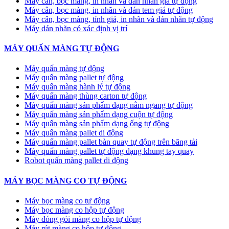
Máy cân, bọc màng, in nhãn và dán nhãn giá tự động
Máy cân, bọc màng, in nhãn và dán tem giá tự động
Máy cân, bọc màng, tính giá, in nhãn và dán nhãn tự động
Máy dán nhãn có xác định vị trí
MÁY QUẤN MÀNG TỰ ĐỘNG
Máy quấn màng tự động
​Máy quấn màng pallet tự động
Máy quấn màng hành lý tự động
Máy quấn màng thùng carton tự động
Máy quấn màng sản phẩm dạng nằm ngang tự động
Máy quấn màng sản phẩm dạng cuộn tự động
Máy quấn màng sản phẩm dạng ống tự động
Máy quấn màng pallet di động
Máy quấn màng pallet bàn quay tự động trên băng tải
Máy quấn màng pallet tự động dạng khung tay quay
Robot quấn màng pallet di động
MÁY BỌC MÀNG CO TỰ ĐỘNG
Máy bọc màng co tự động
Máy bọc màng co hộp tự động
Máy đóng gói màng co hộp tự động
Máy rút màng co hộp tự động