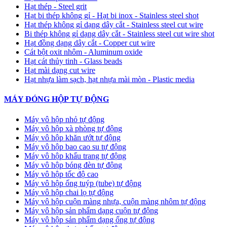
Hạt thép - Steel grit
Hạt bi thép không gỉ - Hạt bi inox - Stainless steel shot
Hạt thép không gỉ dạng dây cắt - Stainless steel cut wire
Bi thép không gỉ dạng dây cắt - Stainless steel cut wire shot
Hạt đồng dạng dây cắt - Copper cut wire
Cát bột oxit nhôm - Aluminum oxide
Hạt cát thủy tinh - Glass beads
Hạt mài dạng cut wire
Hạt nhựa làm sạch, hạt nhựa mài mòn - Plastic media
MÁY ĐÓNG HỘP TỰ ĐỘNG
Máy vô hộp nhỏ tự động
Máy vô hộp xà phòng tự động
Máy vô hộp khăn ướt tự động
Máy vô hộp bao cao su tự động
Máy vô hộp khẩu trang tự động
Máy vô hộp bóng đèn tự động
Máy vô hộp tốc độ cao
Máy vô hộp ống tuýp (tube) tự động
Máy vô hộp chai lọ tự động
Máy vô hộp cuộn màng nhựa, cuộn màng nhôm tự động
Máy vô hộp sản phẩm dạng cuộn tự động
Máy vô hộp sản phẩm dạng ống tự động