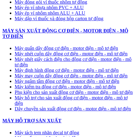
Máy đóng gói vỉ thuốc nhôm tự động
​Máy ép vỉ nhựa nhôm PVC + ALU
​Máy ép vỉ nhôm nhôm ALU + ALU
Máy dập vỉ thuốc và đóng hộp carton tự động
MÁY SẢN XUẤT ĐỘNG CƠ ĐIỆN - MOTOR ĐIỆN - MÔ
TƠ ĐIỆN
Máy quấn dây động cơ điện - motor điện - mô tơ điện
Máy nhét cuộn dây động cơ điện - motor điện - mô tơ điện
Máy nhét giấy cách điện cho động cơ điện - motor điện - mô
tơ điện
Máy định hình động cơ điện - motor điện - mô tơ điện
Máy may cuộn dây động cơ điện - motor điện - mô tơ điện
Máy ngâm tẩm động cơ điện - motor điện - mô tơ điện
Máy kiểm tra động cơ điện - motor điện - mô tơ điện
Phụ kiện cho sản xuất động cơ điện - motor điện - mô tơ điện
Máy hỗ trợ cho sản xuất động cơ điện - motor điện - mô tơ
điện
Dây chuyền sản xuất động cơ điện - motor điện - mô tơ điện
MÁY HỖ TRỢ SẢN XUẤT
Máy tách tem nhãn decal tự động