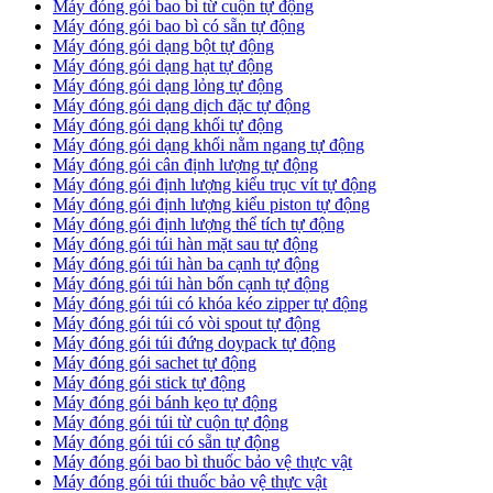
Máy đóng gói bao bì từ cuộn tự động
Máy đóng gói bao bì có sẵn tự động
Máy đóng gói dạng bột tự động
Máy đóng gói dạng hạt tự động
Máy đóng gói dạng lỏng tự động
Máy đóng gói dạng dịch đặc tự động
Máy đóng gói dạng khối tự động
Máy đóng gói dạng khối nằm ngang tự động
Máy đóng gói cân định lượng tự động
Máy đóng gói định lượng kiểu trục vít tự động
Máy đóng gói định lượng kiểu piston tự động
Máy đóng gói định lượng thể tích tự động
Máy đóng gói túi hàn mặt sau tự động
Máy đóng gói túi hàn ba cạnh tự động
Máy đóng gói túi hàn bốn cạnh tự động
Máy đóng gói túi có khóa kéo zipper tự động
Máy đóng gói túi có vòi spout tự động
Máy đóng gói túi đứng doypack tự động
Máy đóng gói sachet tự động
Máy đóng gói stick tự động
Máy đóng gói bánh kẹo tự động
Máy đóng gói túi từ cuộn tự động
Máy đóng gói túi có sẵn tự động
Máy đóng gói bao bì thuốc bảo vệ thực vật
Máy đóng gói túi thuốc bảo vệ thực vật