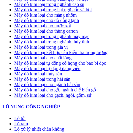
Máy dò kim loại trong nghành cao su
Máy dò kim loại trong hạt ngũ cốc và bột
Máy dò kim loại cho màng nhôm
Máy dò kim loại cho đồ đông lạnh
Máy dò kim loại cho nước xốt
Máy dò kim loại cho thùng carton
Máy dò kim loại trong nghành may mặc
Máy dò kim loại trong nghành thủy tinh
Máy dò kim loại trong gia vị
Máy dò kim loại kết hợp cân kiểm tra trọng lượng
Máy dò kim loại cho chất lỏng
Máy dò kim loại tự động cổ họng cho bao bì dọc
Máy dò kim loại tự động dạng viên
Máy dò kim loại thủy sản
Máy dò kim loại trong hải sản
Máy dò kim loại cho ngành hải sản
Máy dò kim loại cho gỗ, ngành chế biến gỗ
Máy dò kim loại cho gạch, ngói, gốm, sứ
LÒ NUNG CÔNG NGHIỆP
Lò tôi
Lò ram
Lò xử lý nhiệt chân không