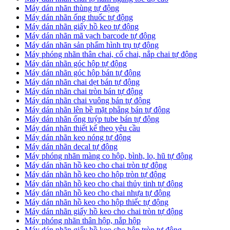
​Máy dán nhãn thùng tự động
Máy dán nhãn ống thuốc tự động
​Máy dán nhãn giấy hồ keo tự động
​Máy dán nhãn mã vạch barcode tự động
​Máy dán nhãn sản phẩm hình trụ tự động
Máy phóng nhãn thân chai, cổ chai, nắp chai tự động
​Máy dán nhãn góc hộp tự động
Máy dán nhãn góc hộp bán tự động
​Máy dán nhãn chai dẹt bán tự động
Máy dán nhãn chai tròn bán tự động
Máy dán nhãn chai vuông bán tự động
Máy dán nhãn lên bề mặt phẵng bán tự động
​Máy dán nhãn ống tuýp tube bán tự động
Máy dán nhãn thiết kế theo yêu cầu
​Máy dán nhãn keo nóng tự động
Máy dán nhãn decal tự động
Máy phóng nhãn màng co hộp, bình, lọ, hũ tự động
Máy dán nhãn hồ keo cho chai tròn tự động
Máy dán nhãn hồ keo cho hộp tròn tự động
Máy dán nhãn hồ keo cho chai thủy tinh tự động
Máy dán nhãn hồ keo cho chai nhựa tự động
Máy dán nhãn hồ keo cho hộp thiếc tự động
Máy dán nhãn giấy hồ keo cho chai tròn tự động
Máy phóng nhãn thân hộp, nắp hộp
Máy dán nhãn giấy hồ keo cho hộp tròn tự động