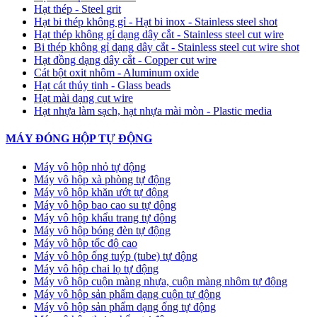
Hạt thép - Steel grit
Hạt bi thép không gỉ - Hạt bi inox - Stainless steel shot
Hạt thép không gỉ dạng dây cắt - Stainless steel cut wire
Bi thép không gỉ dạng dây cắt - Stainless steel cut wire shot
Hạt đồng dạng dây cắt - Copper cut wire
Cát bột oxit nhôm - Aluminum oxide
Hạt cát thủy tinh - Glass beads
Hạt mài dạng cut wire
Hạt nhựa làm sạch, hạt nhựa mài mòn - Plastic media
MÁY ĐÓNG HỘP TỰ ĐỘNG
Máy vô hộp nhỏ tự động
Máy vô hộp xà phòng tự động
Máy vô hộp khăn ướt tự động
Máy vô hộp bao cao su tự động
Máy vô hộp khẩu trang tự động
Máy vô hộp bóng đèn tự động
Máy vô hộp tốc độ cao
Máy vô hộp ống tuýp (tube) tự động
Máy vô hộp chai lọ tự động
Máy vô hộp cuộn màng nhựa, cuộn màng nhôm tự động
Máy vô hộp sản phẩm dạng cuộn tự động
Máy vô hộp sản phẩm dạng ống tự động