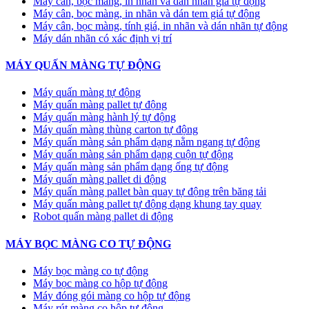
Máy cân, bọc màng, in nhãn và dán nhãn giá tự động
Máy cân, bọc màng, in nhãn và dán tem giá tự động
Máy cân, bọc màng, tính giá, in nhãn và dán nhãn tự động
Máy dán nhãn có xác định vị trí
MÁY QUẤN MÀNG TỰ ĐỘNG
Máy quấn màng tự động
​Máy quấn màng pallet tự động
Máy quấn màng hành lý tự động
Máy quấn màng thùng carton tự động
Máy quấn màng sản phẩm dạng nằm ngang tự động
Máy quấn màng sản phẩm dạng cuộn tự động
Máy quấn màng sản phẩm dạng ống tự động
Máy quấn màng pallet di động
Máy quấn màng pallet bàn quay tự động trên băng tải
Máy quấn màng pallet tự động dạng khung tay quay
Robot quấn màng pallet di động
MÁY BỌC MÀNG CO TỰ ĐỘNG
Máy bọc màng co tự động
Máy bọc màng co hộp tự động
Máy đóng gói màng co hộp tự động
Máy rút màng co hộp tự động