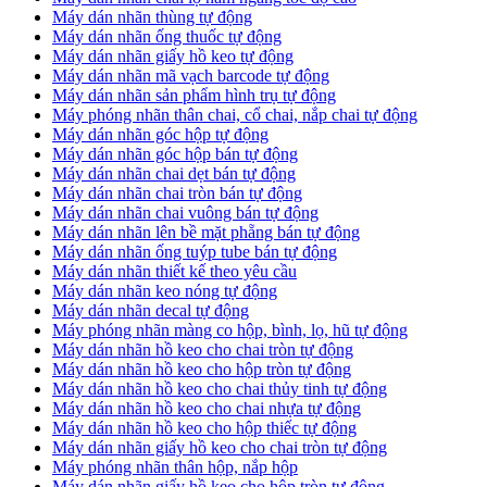
​Máy dán nhãn thùng tự động
Máy dán nhãn ống thuốc tự động
​Máy dán nhãn giấy hồ keo tự động
​Máy dán nhãn mã vạch barcode tự động
​Máy dán nhãn sản phẩm hình trụ tự động
Máy phóng nhãn thân chai, cổ chai, nắp chai tự động
​Máy dán nhãn góc hộp tự động
Máy dán nhãn góc hộp bán tự động
​Máy dán nhãn chai dẹt bán tự động
Máy dán nhãn chai tròn bán tự động
Máy dán nhãn chai vuông bán tự động
Máy dán nhãn lên bề mặt phẵng bán tự động
​Máy dán nhãn ống tuýp tube bán tự động
Máy dán nhãn thiết kế theo yêu cầu
​Máy dán nhãn keo nóng tự động
Máy dán nhãn decal tự động
Máy phóng nhãn màng co hộp, bình, lọ, hũ tự động
Máy dán nhãn hồ keo cho chai tròn tự động
Máy dán nhãn hồ keo cho hộp tròn tự động
Máy dán nhãn hồ keo cho chai thủy tinh tự động
Máy dán nhãn hồ keo cho chai nhựa tự động
Máy dán nhãn hồ keo cho hộp thiếc tự động
Máy dán nhãn giấy hồ keo cho chai tròn tự động
Máy phóng nhãn thân hộp, nắp hộp
Máy dán nhãn giấy hồ keo cho hộp tròn tự động