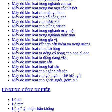
Máy dò kim loại trong nghành cao su
Máy dò kim loại trong hạt ngũ cốc và bột
Máy dò kim loại cho màng nhôm
Máy dò kim loại cho đồ đông lạnh
Máy dò kim loại cho nước xốt
Máy dò kim loại cho thùng carton
Máy dò kim loại trong nghành may mặc
Máy dò kim loại trong nghành thủy tinh
Máy dò kim loại trong gia vị
Máy dò kim loại kết hợp cân kiểm tra trọng lượng
Máy dò kim loại cho chất lỏng
Máy dò kim loại tự động cổ họng cho bao bì dọc
Máy dò kim loại tự động dạng viên
Máy dò kim loại thủy sản
Máy dò kim loại trong hải sản
Máy dò kim loại cho ngành hải sản
Máy dò kim loại cho gỗ, ngành chế biến gỗ
Máy dò kim loại cho gạch, ngói, gốm, sứ
LÒ NUNG CÔNG NGHIỆP
Lò tôi
Lò ram
Lò xử lý nhiệt chân không