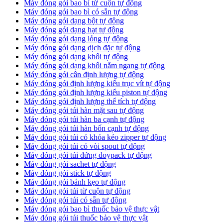
Máy đóng gói bao bì từ cuộn tự động
Máy đóng gói bao bì có sẵn tự động
Máy đóng gói dạng bột tự động
Máy đóng gói dạng hạt tự động
Máy đóng gói dạng lỏng tự động
Máy đóng gói dạng dịch đặc tự động
Máy đóng gói dạng khối tự động
Máy đóng gói dạng khối nằm ngang tự động
Máy đóng gói cân định lượng tự động
Máy đóng gói định lượng kiểu trục vít tự động
Máy đóng gói định lượng kiểu piston tự động
Máy đóng gói định lượng thể tích tự động
Máy đóng gói túi hàn mặt sau tự động
Máy đóng gói túi hàn ba cạnh tự động
Máy đóng gói túi hàn bốn cạnh tự động
Máy đóng gói túi có khóa kéo zipper tự động
Máy đóng gói túi có vòi spout tự động
Máy đóng gói túi đứng doypack tự động
Máy đóng gói sachet tự động
Máy đóng gói stick tự động
Máy đóng gói bánh kẹo tự động
Máy đóng gói túi từ cuộn tự động
Máy đóng gói túi có sẵn tự động
Máy đóng gói bao bì thuốc bảo vệ thực vật
Máy đóng gói túi thuốc bảo vệ thực vật