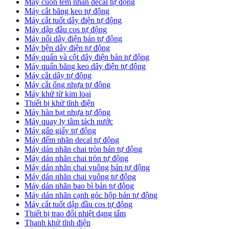
Máy cuốn tem nhãn decal tự động
Máy cắt băng keo tự động
Máy cắt tuốt dây điện tự động
Máy dập đầu cos tự động
Máy nối dây điện bán tự động
Máy bện dây điện tự động
Máy quấn và cột dây điện bán tự động
Máy quấn băng keo dây điện tự động
Máy cắt dây tự động
Máy cắt ống nhựa tự động
Máy khử từ kim loại
Thiết bị khử tĩnh điện
Máy hàn bạt nhựa tự động
Máy quay ly tâm tách nước
Máy gấp giấy tự động
Máy đếm nhãn decal tự động
Máy dán nhãn chai tròn bán tự động
Máy dán nhãn chai tròn tự động
Máy dán nhãn chai vuông bán tự động
Máy dán nhãn chai vuông tự động
Máy dán nhãn bao bì bán tự động
Máy dán nhãn cạnh góc hộp bán tự động
Máy cắt tuốt dập đầu cos tự động
Thiết bị trao đổi nhiệt dạng tấm
Thanh khử tĩnh điện