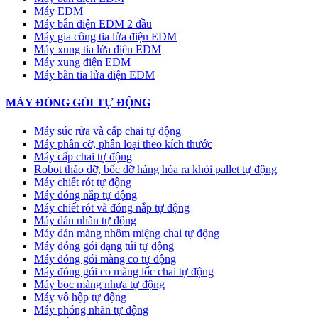
Máy EDM
Máy bắn điện EDM 2 đầu
Máy gia công tia lửa điện EDM
Máy xung tia lửa điện EDM
Máy xung điện EDM
Máy bắn tia lửa điện EDM
MÁY ĐÓNG GÓI TỰ ĐỘNG
Máy súc rửa và cấp chai tự động
Máy phân cỡ, phân loại theo kích thước
Máy cấp chai tự động
Robot tháo dỡ, bốc dỡ hàng hóa ra khỏi pallet tự động
Máy chiết rót tự động
Máy đóng nắp tự động
Máy chiết rót và đóng nắp tự động
Máy dán nhãn tự động
Máy dán màng nhôm miệng chai tự động
Máy đóng gói dạng túi tự động
Máy đóng gói màng co tự động
Máy đóng gói co màng lốc chai tự động
Máy bọc màng nhựa tự động
Máy vô hộp tự động
Máy phóng nhãn tự động