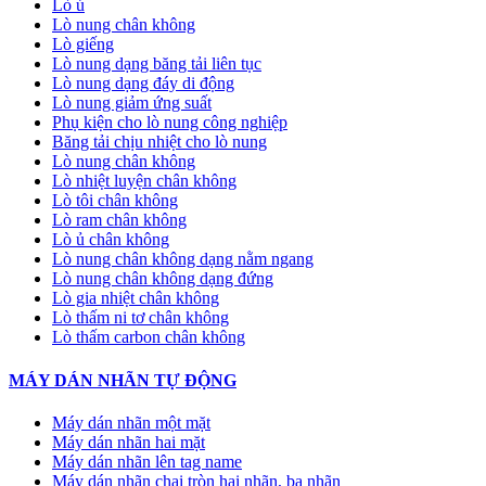
Lò ủ
Lò nung chân không
Lò giếng
Lò nung dạng băng tải liên tục
Lò nung dạng đáy di động
Lò nung giảm ứng suất
Phụ kiện cho lò nung công nghiệp
Băng tải chịu nhiệt cho lò nung
Lò nung chân không
Lò nhiệt luyện chân không
Lò tôi chân không
Lò ram chân không
Lò ủ chân không
Lò nung chân không dạng nằm ngang
Lò nung chân không dạng đứng
Lò gia nhiệt chân không
Lò thấm ni tơ chân không
Lò thấm carbon chân không
MÁY DÁN NHÃN TỰ ĐỘNG
Máy dán nhãn một mặt
Máy dán nhãn hai mặt
Máy dán nhãn lên tag name
Máy dán nhãn chai tròn hai nhãn, ba nhãn