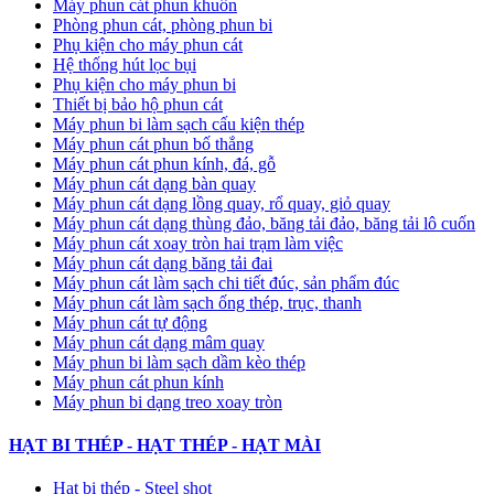
Máy phun cát phun khuôn
Phòng phun cát, phòng phun bi
Phụ kiện cho máy phun cát
Hệ thống hút lọc bụi
Phụ kiện cho máy phun bi
Thiết bị bảo hộ phun cát
Máy phun bi làm sạch cấu kiện thép
Máy phun cát phun bố thắng
Máy phun cát phun kính, đá, gỗ
Máy phun cát dạng bàn quay
Máy phun cát dạng lồng quay, rổ quay, giỏ quay
Máy phun cát dạng thùng đảo, băng tải đảo, băng tải lô cuốn
Máy phun cát xoay tròn hai trạm làm việc
Máy phun cát dạng băng tải đai
​Máy phun cát làm sạch chi tiết đúc, sản phẩm đúc
Máy phun cát làm sạch ống thép, trục, thanh
Máy phun cát tự động
​Máy phun cát dạng mâm quay
Máy phun bi làm sạch dầm kèo thép
Máy phun cát phun kính
Máy phun bi dạng treo xoay tròn
HẠT BI THÉP - HẠT THÉP - HẠT MÀI
Hạt bi thép - Steel shot