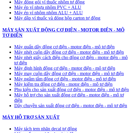
Máy đóng gói vỉ thuốc nhôm tự động
​Máy ép vỉ nhựa nhôm PVC + ALU
​Máy ép vỉ nhôm nhôm ALU + ALU
Máy dập vỉ thuốc và đóng hộp carton tự động
MÁY SẢN XUẤT ĐỘNG CƠ ĐIỆN - MOTOR ĐIỆN - MÔ
TƠ ĐIỆN
Máy quấn dây động cơ điện - motor điện - mô tơ điện
Máy nhét cuộn dây động cơ điện - motor điện - mô tơ điện
Máy nhét giấy cách điện cho động cơ điện - motor điện - mô
tơ điện
Máy định hình động cơ điện - motor điện - mô tơ điện
Máy may cuộn dây động cơ điện - motor điện - mô tơ điện
Máy ngâm tẩm động cơ điện - motor điện - mô tơ điện
Máy kiểm tra động cơ điện - motor điện - mô tơ điện
Phụ kiện cho sản xuất động cơ điện - motor điện - mô tơ điện
Máy hỗ trợ cho sản xuất động cơ điện - motor điện - mô tơ
điện
Dây chuyền sản xuất động cơ điện - motor điện - mô tơ điện
MÁY HỖ TRỢ SẢN XUẤT
Máy tách tem nhãn decal tự động