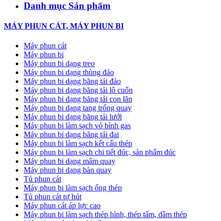
Danh mục Sản phẩm
MÁY PHUN CÁT, MÁY PHUN BI
Máy phun cát
Máy phun bi
Máy phun bi dạng treo
Máy phun bi dạng thùng đảo
Máy phun bi dạng băng tải đảo
Máy phun bi dạng băng tải lô cuốn
Máy phun bi dạng băng tải con lăn
Máy phun bi dạng tang trống quay
Máy phun bi dạng băng tải lưới
Máy phun bi làm sạch vỏ bình gas
Máy phun bi dạng băng tải đai
Máy phun bi làm sạch kết cấu thép
Máy phun bi làm sạch chi tiết đúc, sản phẩm đúc
Máy phun bi dạng mâm quay
Máy phun bi dạng bàn quay
Tủ phun cát
Máy phun bi làm sạch ống thép
Tủ phun cát tự hút
Máy phun cát áp lực cao
Máy phun bi làm sạch thép hình, thép tấm, dầm thép