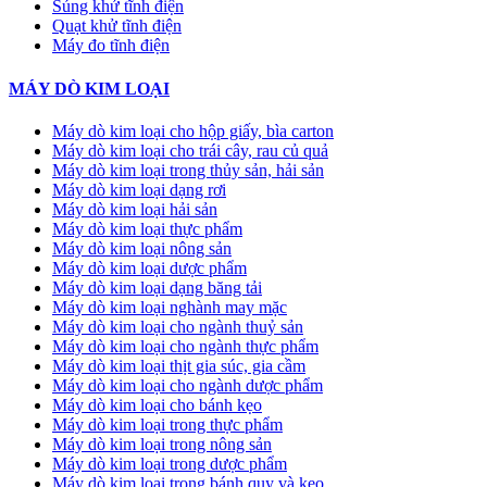
Súng khử tĩnh điện
Quạt khử tĩnh điện
Máy đo tĩnh điện
MÁY DÒ KIM LOẠI
Máy dò kim loại cho hộp giấy, bìa carton
Máy dò kim loại cho trái cây, rau củ quả
Máy dò kim loại trong thủy sản, hải sản
Máy dò kim loại dạng rơi
Máy dò kim loại hải sản
Máy dò kim loại thực phẩm
Máy dò kim loại nông sản
Máy dò kim loại dược phẩm
Máy dò kim loại dạng băng tải
Máy dò kim loại nghành may mặc
Máy dò kim loại cho ngành thuỷ sản
Máy dò kim loại cho ngành thực phẩm
Máy dò kim loại thịt gia súc, gia cầm
Máy dò kim loại cho ngành dược phẩm
Máy dò kim loại cho bánh kẹo
Máy dò kim loại trong thực phẩm
Máy dò kim loại trong nông sản
Máy dò kim loại trong dược phẩm
Máy dò kim loại trong bánh quy và kẹo