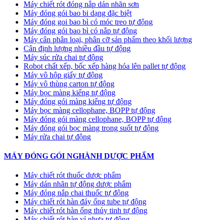
Máy chiết rót đóng nắp dán nhãn sơn
Máy đóng gói bao bi dạng đặc biệt
Máy đóng goi bao bì có móc treo tự động
Máy đóng gói bao bì có nắp tự động
Máy cân phân loại, phân cỡ sản phẩm theo khối lượng
Cân định lượng nhiều đầu tự động
Máy súc rửa chai tự động
Robot chất xếp, bốc xếp hàng hóa lên pallet tự động
Máy vô hộp giấy tự động
Máy vô thùng carton tự động
Máy bọc màng kiếng tự động
Máy đóng gói màng kiếng tự động
Máy bọc màng cellophane, BOPP tự động
Máy đóng gói màng cellophane, BOPP tự động
Máy đóng gói bọc màng trong suốt tự động
Máy rửa chai tự động
MÁY ĐÓNG GÓI NGHÀNH DƯỢC PHẨM
Máy chiết rót thuốc dược phẩm
Máy dán nhãn tự động dược phẩm
Máy đóng nắp chai thuốc tự động
Máy chiết rót hàn đáy ống tube tự động
Máy chiết rót hàn ống thủy tinh tự động
Máy chiết rót hàn vỉ nhựa tự động