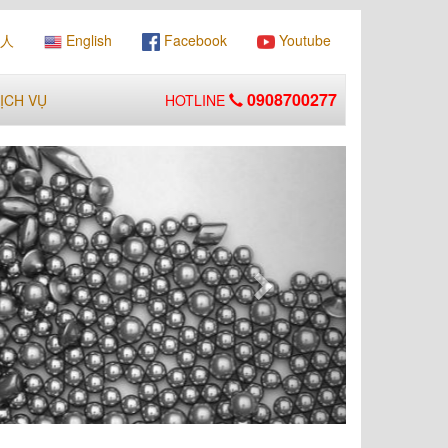
人
English
Facebook
Youtube
0908700277
ỊCH VỤ
HOTLINE
Next