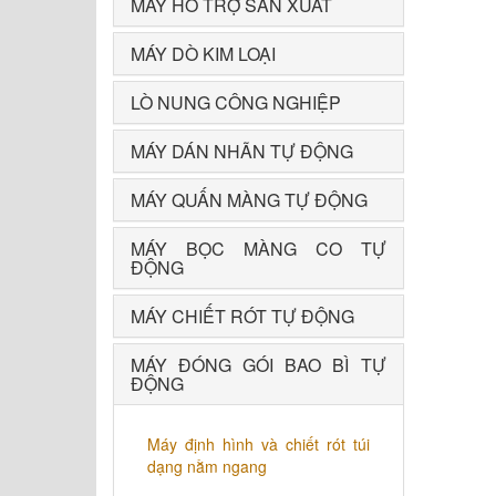
MÁY HỖ TRỢ SẢN XUẤT
MÁY DÒ KIM LOẠI
LÒ NUNG CÔNG NGHIỆP
MÁY DÁN NHÃN TỰ ĐỘNG
MÁY QUẤN MÀNG TỰ ĐỘNG
MÁY BỌC MÀNG CO TỰ
ĐỘNG
MÁY CHIẾT RÓT TỰ ĐỘNG
MÁY ĐÓNG GÓI BAO BÌ TỰ
ĐỘNG
Máy định hình và chiết rót túi
dạng nằm ngang