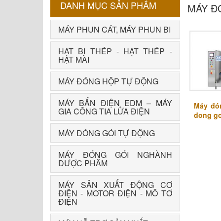
DANH MỤC SẢN PHẨM
MÁY Đ
MÁY PHUN CÁT, MÁY PHUN BI
HẠT BI THÉP - HẠT THÉP -
HẠT MÀI
MÁY ĐÓNG HỘP TỰ ĐỘNG
MÁY BẮN ĐIỆN EDM – MÁY
Máy đón
GIA CÔNG TIA LỬA ĐIỆN
dong goi
MÁY ĐÓNG GÓI TỰ ĐỘNG
MÁY ĐÓNG GÓI NGHÀNH
DƯỢC PHẨM
MÁY SẢN XUẤT ĐỘNG CƠ
ĐIỆN - MOTOR ĐIỆN - MÔ TƠ
ĐIỆN