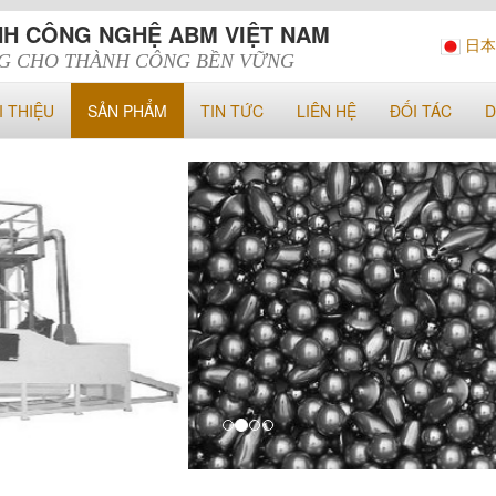
HH CÔNG NGHỆ ABM VIỆT NAM
日本
G CHO THÀNH CÔNG BỀN VỮNG
I THIỆU
SẢN PHẨM
TIN TỨC
LIÊN HỆ
ĐỐI TÁC
D