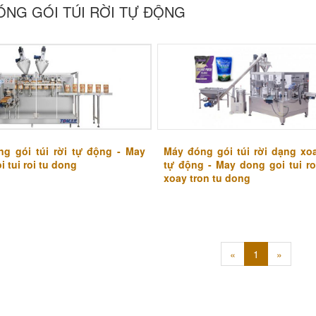
ÓNG GÓI TÚI RỜI TỰ ĐỘNG
g gói túi rời tự động - May
Máy đóng gói túi rời dạng xo
 tui roi tu dong
tự động - May dong goi tui r
xoay tron tu dong
(hiện
«
1
»
tại)