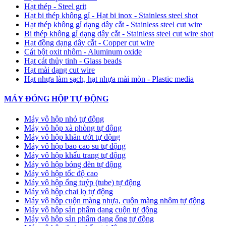
Hạt thép - Steel grit
Hạt bi thép không gỉ - Hạt bi inox - Stainless steel shot
Hạt thép không gỉ dạng dây cắt - Stainless steel cut wire
Bi thép không gỉ dạng dây cắt - Stainless steel cut wire shot
Hạt đồng dạng dây cắt - Copper cut wire
Cát bột oxit nhôm - Aluminum oxide
Hạt cát thủy tinh - Glass beads
Hạt mài dạng cut wire
Hạt nhựa làm sạch, hạt nhựa mài mòn - Plastic media
MÁY ĐÓNG HỘP TỰ ĐỘNG
Máy vô hộp nhỏ tự động
Máy vô hộp xà phòng tự động
Máy vô hộp khăn ướt tự động
Máy vô hộp bao cao su tự động
Máy vô hộp khẩu trang tự động
Máy vô hộp bóng đèn tự động
Máy vô hộp tốc độ cao
Máy vô hộp ống tuýp (tube) tự động
Máy vô hộp chai lọ tự động
Máy vô hộp cuộn màng nhựa, cuộn màng nhôm tự động
Máy vô hộp sản phẩm dạng cuộn tự động
Máy vô hộp sản phẩm dạng ống tự động