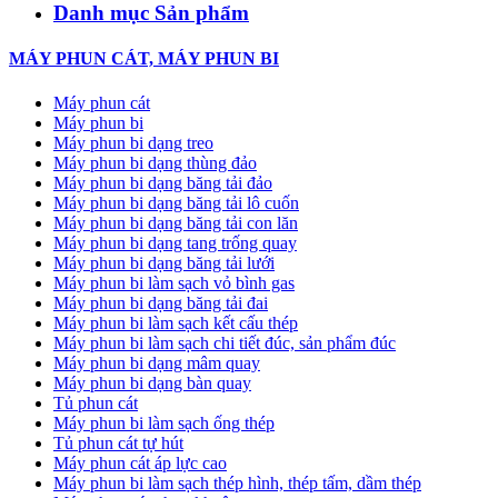
Danh mục Sản phẩm
MÁY PHUN CÁT, MÁY PHUN BI
Máy phun cát
Máy phun bi
Máy phun bi dạng treo
Máy phun bi dạng thùng đảo
Máy phun bi dạng băng tải đảo
Máy phun bi dạng băng tải lô cuốn
Máy phun bi dạng băng tải con lăn
Máy phun bi dạng tang trống quay
Máy phun bi dạng băng tải lưới
Máy phun bi làm sạch vỏ bình gas
Máy phun bi dạng băng tải đai
Máy phun bi làm sạch kết cấu thép
Máy phun bi làm sạch chi tiết đúc, sản phẩm đúc
Máy phun bi dạng mâm quay
Máy phun bi dạng bàn quay
Tủ phun cát
Máy phun bi làm sạch ống thép
Tủ phun cát tự hút
Máy phun cát áp lực cao
Máy phun bi làm sạch thép hình, thép tấm, dầm thép