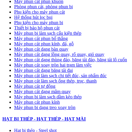
Máy phun cát phun khuôn
Phòng phun cát, phòng phun bi
Phụ kiện cho máy phun cát
Hệ thống hút lọc bụi
Phụ kiện cho máy phun bi
Thiết bị bảo hộ phun cát
Máy phun bi làm sạch cấu kiện thép
Máy phun cát phun bố thắng
Máy phun cát phun kính, đá, gỗ
Máy phun cát dạng bàn quay
Máy phun cát dạng lồng quay, rổ quay, giỏ quay
Máy phun cát dạng thùng đảo, băng tải đảo, băng tải lô cuốn
Máy phun cát xoay tròn hai trạm làm việc
Máy phun cát dạng băng tải đai
​Máy phun cát làm sạch chi tiết đúc, sản phẩm đúc
Máy phun cát làm sạch ống thép, trục, thanh
Máy phun cát tự động
​Máy phun cát dạng mâm quay
Máy phun bi làm sạch dầm kèo thép
Máy phun cát phun kính
Máy phun bi dạng treo xoay tròn
HẠT BI THÉP - HẠT THÉP - HẠT MÀI
Hạt bi thép - Steel shot