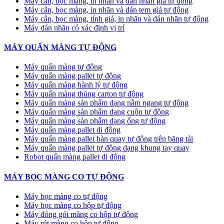
Máy cân, bọc màng, in nhãn và dán nhãn giá tự động
Máy cân, bọc màng, in nhãn và dán tem giá tự động
Máy cân, bọc màng, tính giá, in nhãn và dán nhãn tự động
Máy dán nhãn có xác định vị trí
MÁY QUẤN MÀNG TỰ ĐỘNG
Máy quấn màng tự động
​Máy quấn màng pallet tự động
Máy quấn màng hành lý tự động
Máy quấn màng thùng carton tự động
Máy quấn màng sản phẩm dạng nằm ngang tự động
Máy quấn màng sản phẩm dạng cuộn tự động
Máy quấn màng sản phẩm dạng ống tự động
Máy quấn màng pallet di động
Máy quấn màng pallet bàn quay tự động trên băng tải
Máy quấn màng pallet tự động dạng khung tay quay
Robot quấn màng pallet di động
MÁY BỌC MÀNG CO TỰ ĐỘNG
Máy bọc màng co tự động
Máy bọc màng co hộp tự động
Máy đóng gói màng co hộp tự động
Máy rút màng co hộp tự động