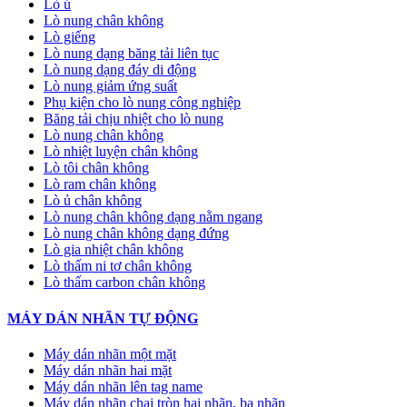
Lò ủ
Lò nung chân không
Lò giếng
Lò nung dạng băng tải liên tục
Lò nung dạng đáy di động
Lò nung giảm ứng suất
Phụ kiện cho lò nung công nghiệp
Băng tải chịu nhiệt cho lò nung
Lò nung chân không
Lò nhiệt luyện chân không
Lò tôi chân không
Lò ram chân không
Lò ủ chân không
Lò nung chân không dạng nằm ngang
Lò nung chân không dạng đứng
Lò gia nhiệt chân không
Lò thấm ni tơ chân không
Lò thấm carbon chân không
MÁY DÁN NHÃN TỰ ĐỘNG
Máy dán nhãn một mặt
Máy dán nhãn hai mặt
Máy dán nhãn lên tag name
Máy dán nhãn chai tròn hai nhãn, ba nhãn