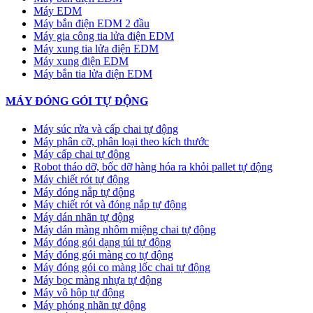
Máy EDM
Máy bắn điện EDM 2 đầu
Máy gia công tia lửa điện EDM
Máy xung tia lửa điện EDM
Máy xung điện EDM
Máy bắn tia lửa điện EDM
MÁY ĐÓNG GÓI TỰ ĐỘNG
Máy súc rửa và cấp chai tự động
Máy phân cỡ, phân loại theo kích thước
Máy cấp chai tự động
Robot tháo dỡ, bốc dỡ hàng hóa ra khỏi pallet tự động
Máy chiết rót tự động
Máy đóng nắp tự động
Máy chiết rót và đóng nắp tự động
Máy dán nhãn tự động
Máy dán màng nhôm miệng chai tự động
Máy đóng gói dạng túi tự động
Máy đóng gói màng co tự động
Máy đóng gói co màng lốc chai tự động
Máy bọc màng nhựa tự động
Máy vô hộp tự động
Máy phóng nhãn tự động