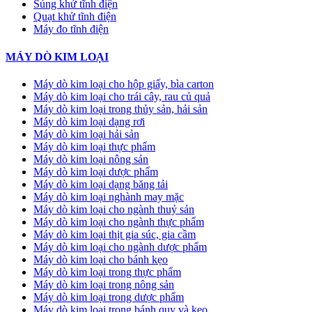
Súng khử tĩnh điện
Quạt khử tĩnh điện
Máy đo tĩnh điện
MÁY DÒ KIM LOẠI
Máy dò kim loại cho hộp giấy, bìa carton
Máy dò kim loại cho trái cây, rau củ quả
Máy dò kim loại trong thủy sản, hải sản
Máy dò kim loại dạng rơi
Máy dò kim loại hải sản
Máy dò kim loại thực phẩm
Máy dò kim loại nông sản
Máy dò kim loại dược phẩm
Máy dò kim loại dạng băng tải
Máy dò kim loại nghành may mặc
Máy dò kim loại cho ngành thuỷ sản
Máy dò kim loại cho ngành thực phẩm
Máy dò kim loại thịt gia súc, gia cầm
Máy dò kim loại cho ngành dược phẩm
Máy dò kim loại cho bánh kẹo
Máy dò kim loại trong thực phẩm
Máy dò kim loại trong nông sản
Máy dò kim loại trong dược phẩm
Máy dò kim loại trong bánh quy và kẹo