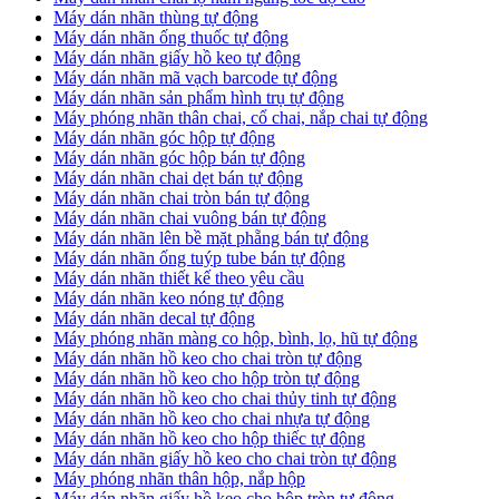
​Máy dán nhãn thùng tự động
Máy dán nhãn ống thuốc tự động
​Máy dán nhãn giấy hồ keo tự động
​Máy dán nhãn mã vạch barcode tự động
​Máy dán nhãn sản phẩm hình trụ tự động
Máy phóng nhãn thân chai, cổ chai, nắp chai tự động
​Máy dán nhãn góc hộp tự động
Máy dán nhãn góc hộp bán tự động
​Máy dán nhãn chai dẹt bán tự động
Máy dán nhãn chai tròn bán tự động
Máy dán nhãn chai vuông bán tự động
Máy dán nhãn lên bề mặt phẵng bán tự động
​Máy dán nhãn ống tuýp tube bán tự động
Máy dán nhãn thiết kế theo yêu cầu
​Máy dán nhãn keo nóng tự động
Máy dán nhãn decal tự động
Máy phóng nhãn màng co hộp, bình, lọ, hũ tự động
Máy dán nhãn hồ keo cho chai tròn tự động
Máy dán nhãn hồ keo cho hộp tròn tự động
Máy dán nhãn hồ keo cho chai thủy tinh tự động
Máy dán nhãn hồ keo cho chai nhựa tự động
Máy dán nhãn hồ keo cho hộp thiếc tự động
Máy dán nhãn giấy hồ keo cho chai tròn tự động
Máy phóng nhãn thân hộp, nắp hộp
Máy dán nhãn giấy hồ keo cho hộp tròn tự động