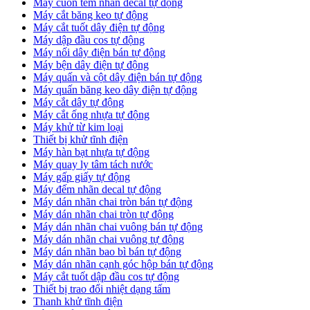
Máy cuốn tem nhãn decal tự động
Máy cắt băng keo tự động
Máy cắt tuốt dây điện tự động
Máy dập đầu cos tự động
Máy nối dây điện bán tự động
Máy bện dây điện tự động
Máy quấn và cột dây điện bán tự động
Máy quấn băng keo dây điện tự động
Máy cắt dây tự động
Máy cắt ống nhựa tự động
Máy khử từ kim loại
Thiết bị khử tĩnh điện
Máy hàn bạt nhựa tự động
Máy quay ly tâm tách nước
Máy gấp giấy tự động
Máy đếm nhãn decal tự động
Máy dán nhãn chai tròn bán tự động
Máy dán nhãn chai tròn tự động
Máy dán nhãn chai vuông bán tự động
Máy dán nhãn chai vuông tự động
Máy dán nhãn bao bì bán tự động
Máy dán nhãn cạnh góc hộp bán tự động
Máy cắt tuốt dập đầu cos tự động
Thiết bị trao đổi nhiệt dạng tấm
Thanh khử tĩnh điện