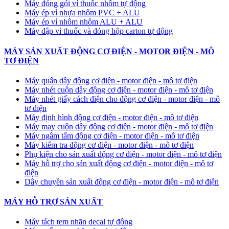
Máy đóng gói vỉ thuốc nhôm tự động
​Máy ép vỉ nhựa nhôm PVC + ALU
​Máy ép vỉ nhôm nhôm ALU + ALU
Máy dập vỉ thuốc và đóng hộp carton tự động
MÁY SẢN XUẤT ĐỘNG CƠ ĐIỆN - MOTOR ĐIỆN - MÔ
TƠ ĐIỆN
Máy quấn dây động cơ điện - motor điện - mô tơ điện
Máy nhét cuộn dây động cơ điện - motor điện - mô tơ điện
Máy nhét giấy cách điện cho động cơ điện - motor điện - mô
tơ điện
Máy định hình động cơ điện - motor điện - mô tơ điện
Máy may cuộn dây động cơ điện - motor điện - mô tơ điện
Máy ngâm tẩm động cơ điện - motor điện - mô tơ điện
Máy kiểm tra động cơ điện - motor điện - mô tơ điện
Phụ kiện cho sản xuất động cơ điện - motor điện - mô tơ điện
Máy hỗ trợ cho sản xuất động cơ điện - motor điện - mô tơ
điện
Dây chuyền sản xuất động cơ điện - motor điện - mô tơ điện
MÁY HỖ TRỢ SẢN XUẤT
Máy tách tem nhãn decal tự động