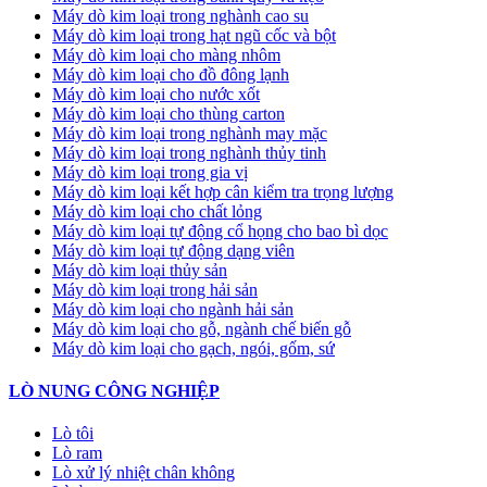
Máy dò kim loại trong nghành cao su
Máy dò kim loại trong hạt ngũ cốc và bột
Máy dò kim loại cho màng nhôm
Máy dò kim loại cho đồ đông lạnh
Máy dò kim loại cho nước xốt
Máy dò kim loại cho thùng carton
Máy dò kim loại trong nghành may mặc
Máy dò kim loại trong nghành thủy tinh
Máy dò kim loại trong gia vị
Máy dò kim loại kết hợp cân kiểm tra trọng lượng
Máy dò kim loại cho chất lỏng
Máy dò kim loại tự động cổ họng cho bao bì dọc
Máy dò kim loại tự động dạng viên
Máy dò kim loại thủy sản
Máy dò kim loại trong hải sản
Máy dò kim loại cho ngành hải sản
Máy dò kim loại cho gỗ, ngành chế biến gỗ
Máy dò kim loại cho gạch, ngói, gốm, sứ
LÒ NUNG CÔNG NGHIỆP
Lò tôi
Lò ram
Lò xử lý nhiệt chân không