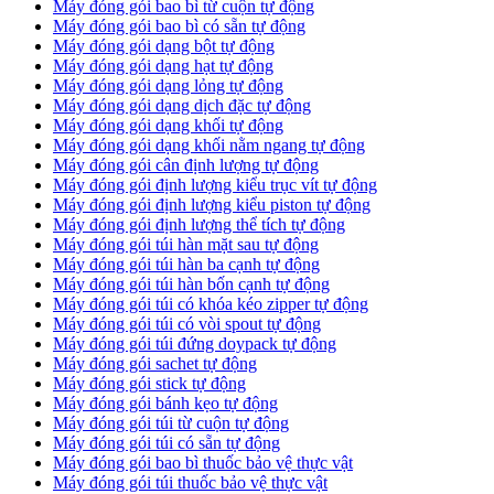
Máy đóng gói bao bì từ cuộn tự động
Máy đóng gói bao bì có sẵn tự động
Máy đóng gói dạng bột tự động
Máy đóng gói dạng hạt tự động
Máy đóng gói dạng lỏng tự động
Máy đóng gói dạng dịch đặc tự động
Máy đóng gói dạng khối tự động
Máy đóng gói dạng khối nằm ngang tự động
Máy đóng gói cân định lượng tự động
Máy đóng gói định lượng kiểu trục vít tự động
Máy đóng gói định lượng kiểu piston tự động
Máy đóng gói định lượng thể tích tự động
Máy đóng gói túi hàn mặt sau tự động
Máy đóng gói túi hàn ba cạnh tự động
Máy đóng gói túi hàn bốn cạnh tự động
Máy đóng gói túi có khóa kéo zipper tự động
Máy đóng gói túi có vòi spout tự động
Máy đóng gói túi đứng doypack tự động
Máy đóng gói sachet tự động
Máy đóng gói stick tự động
Máy đóng gói bánh kẹo tự động
Máy đóng gói túi từ cuộn tự động
Máy đóng gói túi có sẵn tự động
Máy đóng gói bao bì thuốc bảo vệ thực vật
Máy đóng gói túi thuốc bảo vệ thực vật