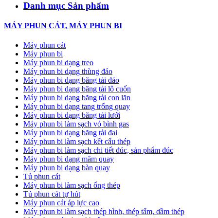
Danh mục Sản phẩm
MÁY PHUN CÁT, MÁY PHUN BI
Máy phun cát
Máy phun bi
Máy phun bi dạng treo
Máy phun bi dạng thùng đảo
Máy phun bi dạng băng tải đảo
Máy phun bi dạng băng tải lô cuốn
Máy phun bi dạng băng tải con lăn
Máy phun bi dạng tang trống quay
Máy phun bi dạng băng tải lưới
Máy phun bi làm sạch vỏ bình gas
Máy phun bi dạng băng tải đai
Máy phun bi làm sạch kết cấu thép
Máy phun bi làm sạch chi tiết đúc, sản phẩm đúc
Máy phun bi dạng mâm quay
Máy phun bi dạng bàn quay
Tủ phun cát
Máy phun bi làm sạch ống thép
Tủ phun cát tự hút
Máy phun cát áp lực cao
Máy phun bi làm sạch thép hình, thép tấm, dầm thép