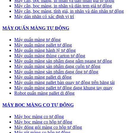
Máy cân, bọc màng, in nhãn và dán nhãn giá tự động
Máy cân, bọc màng, in nhãn và dán tem giá tự động
Máy cân, bọc màng, tính giá, in nhãn và dán nhãn tự động
Máy dán nhãn có xác định vị trí
MÁY QUẤN MÀNG TỰ ĐỘNG
Máy quấn màng tự động
​Máy quấn màng pallet tự động
Máy quấn màng hành lý tự động
Máy quấn màng thùng carton tự động
Máy quấn màng sản phẩm dạng nằm ngang tự động
Máy quấn màng sản phẩm dạng cuộn tự động
Máy quấn màng sản phẩm dạng ống tự động
Máy quấn màng pallet di động
Máy quấn màng pallet bàn quay tự động trên băng tải
Máy quấn màng pallet tự động dạng khung tay quay
Robot quấn màng pallet di động
MÁY BỌC MÀNG CO TỰ ĐỘNG
Máy bọc màng co tự động
Máy bọc màng co hộp tự động
Máy đóng gói màng co hộp tự động
Máy rút màng co hộp tự động