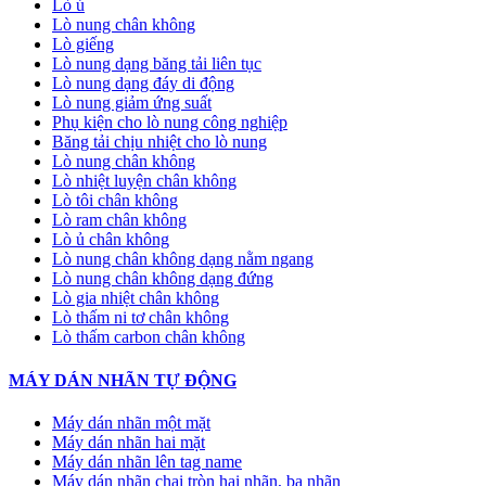
Lò ủ
Lò nung chân không
Lò giếng
Lò nung dạng băng tải liên tục
Lò nung dạng đáy di động
Lò nung giảm ứng suất
Phụ kiện cho lò nung công nghiệp
Băng tải chịu nhiệt cho lò nung
Lò nung chân không
Lò nhiệt luyện chân không
Lò tôi chân không
Lò ram chân không
Lò ủ chân không
Lò nung chân không dạng nằm ngang
Lò nung chân không dạng đứng
Lò gia nhiệt chân không
Lò thấm ni tơ chân không
Lò thấm carbon chân không
MÁY DÁN NHÃN TỰ ĐỘNG
Máy dán nhãn một mặt
Máy dán nhãn hai mặt
Máy dán nhãn lên tag name
Máy dán nhãn chai tròn hai nhãn, ba nhãn