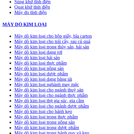
Súng khử tĩnh điện
Quạt khử tĩnh điện
Máy đo tĩnh điện
MÁY DÒ KIM LOẠI
Máy dò kim loại cho hộp giấy, bìa carton
Máy dò kim loại cho trái cây, rau củ quả
Máy dò kim loại trong thủy sản, hải sản
Máy dò kim loại dạng rơi
Máy dò kim loại hải sản
Máy dò kim loại thực phẩm
Máy dò kim loại nông sản
Máy dò kim loại dược phẩm
Máy dò kim loại dạng băng tải
Máy dò kim loại nghành may mặc
Máy dò kim loại cho ngành thuỷ sản
Máy dò kim loại cho ngành thực phẩm
Máy dò kim loại thịt gia súc, gia cầm
Máy dò kim loại cho ngành dược phẩm
Máy dò kim loại cho bánh kẹo
Máy dò kim loại trong thực phẩm
Máy dò kim loại trong nông sản
Máy dò kim loại trong dược phẩm
Máy dò kim loại trong bánh quy và kẹo