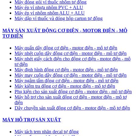
Máy đóng gói vỉ thuốc nhôm tự động
​Máy ép vỉ nhựa nhôm PVC + ALU
​Máy ép vỉ nhôm nhôm ALU + ALU
Máy dập vỉ thuốc và đóng hộp carton tự động
MÁY SẢN XUẤT ĐỘNG CƠ ĐIỆN - MOTOR ĐIỆN - MÔ
TƠ ĐIỆN
Máy quấn dây động cơ điện - motor điện - mô tơ điện
Máy nhét cuộn dây động cơ điện - motor điện - mô tơ điện
Máy nhét giấy cách điện cho động cơ điện - motor điện - mô
tơ điện
Máy định hình động cơ điện - motor điện - mô tơ điện
Máy may cuộn dây động cơ điện - motor điện - mô tơ điện
Máy ngâm tẩm động cơ điện - motor điện - mô tơ điện
Máy kiểm tra động cơ điện - motor điện - mô tơ điện
Phụ kiện cho sản xuất động cơ điện - motor điện - mô tơ điện
Máy hỗ trợ cho sản xuất động cơ điện - motor điện - mô tơ
điện
Dây chuyền sản xuất động cơ điện - motor điện - mô tơ điện
MÁY HỖ TRỢ SẢN XUẤT
Máy tách tem nhãn decal tự động