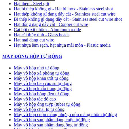
Hạt thép - Steel grit
Hạt bi thép không gỉ - Hạt bi inox - Stainless steel shot
Hạt thép không gỉ dạng dây cắt - Stainless steel cut wire
Bi thép không gỉ dạng dây cắt - Stainless steel cut wire shot
Hạt đồng dạng dây cắt - Copper cut wire
Cát bột oxit nhôm - Aluminum oxide
Hạt cát thủy tinh - Glass beads
Hạt mài dạng cut wire
Hạt nhựa làm sạch, hạt nhựa mài mòn - Plastic media
MÁY ĐÓNG HỘP TỰ ĐỘNG
Máy vô hộp nhỏ tự động
Máy vô hộp xà phòng tự động
Máy vô hộp khăn ướt tự động
Máy vô hộp bao cao su tự động
Máy vô hộp khẩu trang tự động
Máy vô hộp bóng đèn tự động
Máy vô hộp tốc độ cao
Máy vô hộp ống tuýp (tube) tự động
Máy vô hộp chai lọ tự động
Máy vô hộp cuộn màng nhựa, cuộn màng nhôm tự động
Máy vô hộp sản phẩm dạng cuộn tự động
Máy vô hộp sản phẩm dạng ống tự động