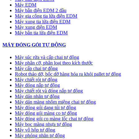
Máy EDM
Máy bắn điện EDM 2 đầu
Máy gia công tia lửa điện EDM
Máy xung tia lửa điện EDM
Máy xung điện EDM
Máy bắn tia lửa điện EDM
MÁY ĐÓNG GÓI TỰ ĐỘNG
Máy súc rửa và cấp chai tự động
Máy phân cỡ, phân loại theo kích thước
Máy cấp chai tự động
Robot tháo dỡ, bốc dỡ hàng hóa ra khỏi pallet tự động
Máy chiết rót tự động
Máy đóng nắp tự động
Máy chiết rót và đóng nắp tự động
Máy dán nhãn tự động
Máy dán màng nhôm miệng chai tự động
Máy đóng gói dạng túi tự động
Máy đóng gói màng co tự động
Máy đóng gói co màng lốc chai tự động
Máy bọc màng nhựa tự động
Máy vô hộp tự động
Máy phóng nhãn tự động