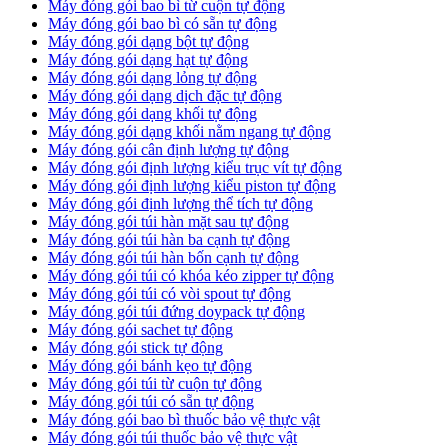
Máy đóng gói bao bì từ cuộn tự động
Máy đóng gói bao bì có sẵn tự động
Máy đóng gói dạng bột tự động
Máy đóng gói dạng hạt tự động
Máy đóng gói dạng lỏng tự động
Máy đóng gói dạng dịch đặc tự động
Máy đóng gói dạng khối tự động
Máy đóng gói dạng khối nằm ngang tự động
Máy đóng gói cân định lượng tự động
Máy đóng gói định lượng kiểu trục vít tự động
Máy đóng gói định lượng kiểu piston tự động
Máy đóng gói định lượng thể tích tự động
Máy đóng gói túi hàn mặt sau tự động
Máy đóng gói túi hàn ba cạnh tự động
Máy đóng gói túi hàn bốn cạnh tự động
Máy đóng gói túi có khóa kéo zipper tự động
Máy đóng gói túi có vòi spout tự động
Máy đóng gói túi đứng doypack tự động
Máy đóng gói sachet tự động
Máy đóng gói stick tự động
Máy đóng gói bánh kẹo tự động
Máy đóng gói túi từ cuộn tự động
Máy đóng gói túi có sẵn tự động
Máy đóng gói bao bì thuốc bảo vệ thực vật
Máy đóng gói túi thuốc bảo vệ thực vật