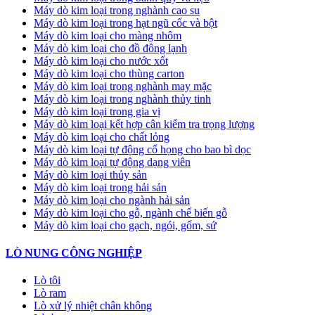
Máy dò kim loại trong nghành cao su
Máy dò kim loại trong hạt ngũ cốc và bột
Máy dò kim loại cho màng nhôm
Máy dò kim loại cho đồ đông lạnh
Máy dò kim loại cho nước xốt
Máy dò kim loại cho thùng carton
Máy dò kim loại trong nghành may mặc
Máy dò kim loại trong nghành thủy tinh
Máy dò kim loại trong gia vị
Máy dò kim loại kết hợp cân kiểm tra trọng lượng
Máy dò kim loại cho chất lỏng
Máy dò kim loại tự động cổ họng cho bao bì dọc
Máy dò kim loại tự động dạng viên
Máy dò kim loại thủy sản
Máy dò kim loại trong hải sản
Máy dò kim loại cho ngành hải sản
Máy dò kim loại cho gỗ, ngành chế biến gỗ
Máy dò kim loại cho gạch, ngói, gốm, sứ
LÒ NUNG CÔNG NGHIỆP
Lò tôi
Lò ram
Lò xử lý nhiệt chân không