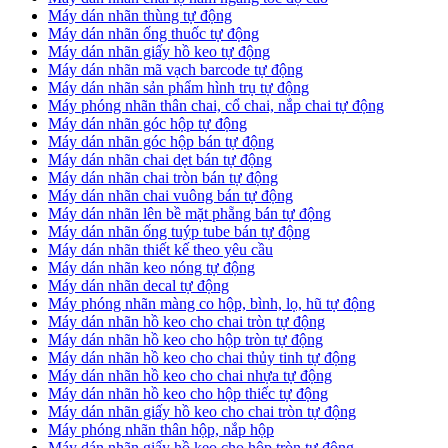
​Máy dán nhãn thùng tự động
Máy dán nhãn ống thuốc tự động
​Máy dán nhãn giấy hồ keo tự động
​Máy dán nhãn mã vạch barcode tự động
​Máy dán nhãn sản phẩm hình trụ tự động
Máy phóng nhãn thân chai, cổ chai, nắp chai tự động
​Máy dán nhãn góc hộp tự động
Máy dán nhãn góc hộp bán tự động
​Máy dán nhãn chai dẹt bán tự động
Máy dán nhãn chai tròn bán tự động
Máy dán nhãn chai vuông bán tự động
Máy dán nhãn lên bề mặt phẵng bán tự động
​Máy dán nhãn ống tuýp tube bán tự động
Máy dán nhãn thiết kế theo yêu cầu
​Máy dán nhãn keo nóng tự động
Máy dán nhãn decal tự động
Máy phóng nhãn màng co hộp, bình, lọ, hũ tự động
Máy dán nhãn hồ keo cho chai tròn tự động
Máy dán nhãn hồ keo cho hộp tròn tự động
Máy dán nhãn hồ keo cho chai thủy tinh tự động
Máy dán nhãn hồ keo cho chai nhựa tự động
Máy dán nhãn hồ keo cho hộp thiếc tự động
Máy dán nhãn giấy hồ keo cho chai tròn tự động
Máy phóng nhãn thân hộp, nắp hộp
Máy dán nhãn giấy hồ keo cho hộp tròn tự động