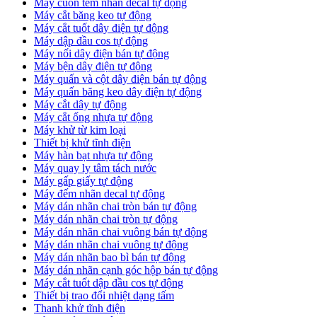
Máy cuốn tem nhãn decal tự động
Máy cắt băng keo tự động
Máy cắt tuốt dây điện tự động
Máy dập đầu cos tự động
Máy nối dây điện bán tự động
Máy bện dây điện tự động
Máy quấn và cột dây điện bán tự động
Máy quấn băng keo dây điện tự động
Máy cắt dây tự động
Máy cắt ống nhựa tự động
Máy khử từ kim loại
Thiết bị khử tĩnh điện
Máy hàn bạt nhựa tự động
Máy quay ly tâm tách nước
Máy gấp giấy tự động
Máy đếm nhãn decal tự động
Máy dán nhãn chai tròn bán tự động
Máy dán nhãn chai tròn tự động
Máy dán nhãn chai vuông bán tự động
Máy dán nhãn chai vuông tự động
Máy dán nhãn bao bì bán tự động
Máy dán nhãn cạnh góc hộp bán tự động
Máy cắt tuốt dập đầu cos tự động
Thiết bị trao đổi nhiệt dạng tấm
Thanh khử tĩnh điện