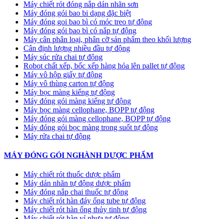
Máy chiết rót đóng nắp dán nhãn sơn
Máy đóng gói bao bi dạng đặc biệt
Máy đóng goi bao bì có móc treo tự động
Máy đóng gói bao bì có nắp tự động
Máy cân phân loại, phân cỡ sản phẩm theo khối lượng
Cân định lượng nhiều đầu tự động
Máy súc rửa chai tự động
Robot chất xếp, bốc xếp hàng hóa lên pallet tự động
Máy vô hộp giấy tự động
Máy vô thùng carton tự động
Máy bọc màng kiếng tự động
Máy đóng gói màng kiếng tự động
Máy bọc màng cellophane, BOPP tự động
Máy đóng gói màng cellophane, BOPP tự động
Máy đóng gói bọc màng trong suốt tự động
Máy rửa chai tự động
MÁY ĐÓNG GÓI NGHÀNH DƯỢC PHẨM
Máy chiết rót thuốc dược phẩm
Máy dán nhãn tự động dược phẩm
Máy đóng nắp chai thuốc tự động
Máy chiết rót hàn đáy ống tube tự động
Máy chiết rót hàn ống thủy tinh tự động
Máy chiết rót hàn vỉ nhựa tự động