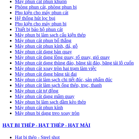
Máy phun cát phun khuôn
Phòng phun cát, phòng phun bi
Phụ kiện cho máy phun cát
Hệ thống hút lọc bụi
Phụ kiện cho máy phun bi
Thiết bị bảo hộ phun cát
Máy phun bi làm sạch cấu kiện thép
Máy phun cát phun bố thắng
Máy phun cát phun kính, đá, gỗ
Máy phun cát dạng bàn quay
Máy phun cát dạng lồng quay, rổ quay, giỏ quay
Máy phun cát dạng thùng đảo, băng tải đảo, băng tải lô cuốn
Máy phun cát xoay tròn hai trạm làm việc
Máy phun cát dạng băng tải đai
​Máy phun cát làm sạch chi tiết đúc, sản phẩm đúc
Máy phun cát làm sạch ống thép, trục, thanh
Máy phun cát tự động
​Máy phun cát dạng mâm quay
Máy phun bi làm sạch dầm kèo thép
Máy phun cát phun kính
Máy phun bi dạng treo xoay tròn
HẠT BI THÉP - HẠT THÉP - HẠT MÀI
Hạt bi thép - Steel shot