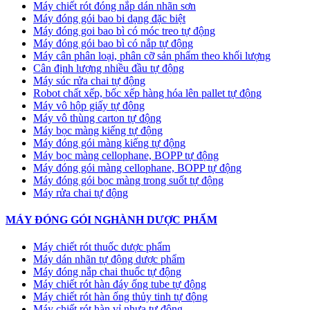
Máy chiết rót đóng nắp dán nhãn sơn
Máy đóng gói bao bi dạng đặc biệt
Máy đóng goi bao bì có móc treo tự động
Máy đóng gói bao bì có nắp tự động
Máy cân phân loại, phân cỡ sản phẩm theo khối lượng
Cân định lượng nhiều đầu tự động
Máy súc rửa chai tự động
Robot chất xếp, bốc xếp hàng hóa lên pallet tự động
Máy vô hộp giấy tự động
Máy vô thùng carton tự động
Máy bọc màng kiếng tự động
Máy đóng gói màng kiếng tự động
Máy bọc màng cellophane, BOPP tự động
Máy đóng gói màng cellophane, BOPP tự động
Máy đóng gói bọc màng trong suốt tự động
Máy rửa chai tự động
MÁY ĐÓNG GÓI NGHÀNH DƯỢC PHẨM
Máy chiết rót thuốc dược phẩm
Máy dán nhãn tự động dược phẩm
Máy đóng nắp chai thuốc tự động
Máy chiết rót hàn đáy ống tube tự động
Máy chiết rót hàn ống thủy tinh tự động
Máy chiết rót hàn vỉ nhựa tự động