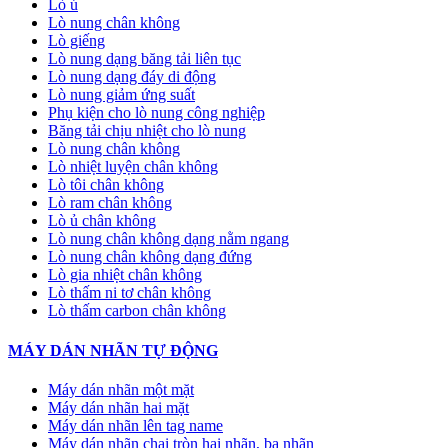
Lò ủ
Lò nung chân không
Lò giếng
Lò nung dạng băng tải liên tục
Lò nung dạng đáy di động
Lò nung giảm ứng suất
Phụ kiện cho lò nung công nghiệp
Băng tải chịu nhiệt cho lò nung
Lò nung chân không
Lò nhiệt luyện chân không
Lò tôi chân không
Lò ram chân không
Lò ủ chân không
Lò nung chân không dạng nằm ngang
Lò nung chân không dạng đứng
Lò gia nhiệt chân không
Lò thấm ni tơ chân không
Lò thấm carbon chân không
MÁY DÁN NHÃN TỰ ĐỘNG
Máy dán nhãn một mặt
Máy dán nhãn hai mặt
Máy dán nhãn lên tag name
Máy dán nhãn chai tròn hai nhãn, ba nhãn