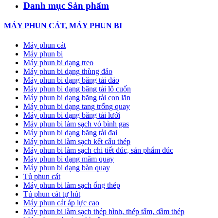
Danh mục Sản phẩm
MÁY PHUN CÁT, MÁY PHUN BI
Máy phun cát
Máy phun bi
Máy phun bi dạng treo
Máy phun bi dạng thùng đảo
Máy phun bi dạng băng tải đảo
Máy phun bi dạng băng tải lô cuốn
Máy phun bi dạng băng tải con lăn
Máy phun bi dạng tang trống quay
Máy phun bi dạng băng tải lưới
Máy phun bi làm sạch vỏ bình gas
Máy phun bi dạng băng tải đai
Máy phun bi làm sạch kết cấu thép
Máy phun bi làm sạch chi tiết đúc, sản phẩm đúc
Máy phun bi dạng mâm quay
Máy phun bi dạng bàn quay
Tủ phun cát
Máy phun bi làm sạch ống thép
Tủ phun cát tự hút
Máy phun cát áp lực cao
Máy phun bi làm sạch thép hình, thép tấm, dầm thép