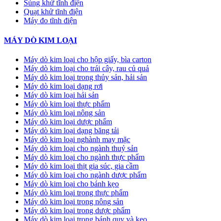
Súng khử tĩnh điện
Quạt khử tĩnh điện
Máy đo tĩnh điện
MÁY DÒ KIM LOẠI
Máy dò kim loại cho hộp giấy, bìa carton
Máy dò kim loại cho trái cây, rau củ quả
Máy dò kim loại trong thủy sản, hải sản
Máy dò kim loại dạng rơi
Máy dò kim loại hải sản
Máy dò kim loại thực phẩm
Máy dò kim loại nông sản
Máy dò kim loại dược phẩm
Máy dò kim loại dạng băng tải
Máy dò kim loại nghành may mặc
Máy dò kim loại cho ngành thuỷ sản
Máy dò kim loại cho ngành thực phẩm
Máy dò kim loại thịt gia súc, gia cầm
Máy dò kim loại cho ngành dược phẩm
Máy dò kim loại cho bánh kẹo
Máy dò kim loại trong thực phẩm
Máy dò kim loại trong nông sản
Máy dò kim loại trong dược phẩm
Máy dò kim loại trong bánh quy và kẹo