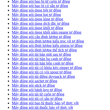
Máy đóng gói bao bì từ cuộn tự động
Máy đóng gói bao bì có sẵn tự động
Máy đóng gói dạng bột tự động
Máy đóng gói dạng hạt tự động
Máy đóng gói dạng lỏng tự động
Máy đóng gói dạng dịch đặc tự động
Máy đóng gói dạng khối tự động
Máy đóng gói dạng khối nằm ngang tự động
Máy đóng gói cân định lượng tự động
Máy đóng gói định lượng kiểu trục vít tự động
Máy đóng gói định lượng kiểu piston tự động
Máy đóng gói định lượng thể tích tự động
Máy đóng gói túi hàn mặt sau tự động
Máy đóng gói túi hàn ba cạnh tự động
Máy đóng gói túi hàn bốn cạnh tự động
Máy đóng gói túi có khóa kéo zipper tự động
Máy đóng gói túi có vòi spout tự động
Máy đóng gói túi đứng doypack tự động
Máy đóng gói sachet tự động
Máy đóng gói stick tự động
Máy đóng gói bánh kẹo tự động
Máy đóng gói túi từ cuộn tự động
Máy đóng gói túi có sẵn tự động
Máy đóng gói bao bì thuốc bảo vệ thực vật
Máy đóng gói túi thuốc bảo vệ thực vật