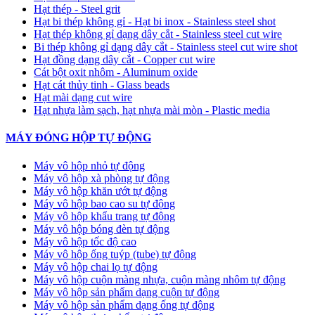
Hạt thép - Steel grit
Hạt bi thép không gỉ - Hạt bi inox - Stainless steel shot
Hạt thép không gỉ dạng dây cắt - Stainless steel cut wire
Bi thép không gỉ dạng dây cắt - Stainless steel cut wire shot
Hạt đồng dạng dây cắt - Copper cut wire
Cát bột oxit nhôm - Aluminum oxide
Hạt cát thủy tinh - Glass beads
Hạt mài dạng cut wire
Hạt nhựa làm sạch, hạt nhựa mài mòn - Plastic media
MÁY ĐÓNG HỘP TỰ ĐỘNG
Máy vô hộp nhỏ tự động
Máy vô hộp xà phòng tự động
Máy vô hộp khăn ướt tự động
Máy vô hộp bao cao su tự động
Máy vô hộp khẩu trang tự động
Máy vô hộp bóng đèn tự động
Máy vô hộp tốc độ cao
Máy vô hộp ống tuýp (tube) tự động
Máy vô hộp chai lọ tự động
Máy vô hộp cuộn màng nhựa, cuộn màng nhôm tự động
Máy vô hộp sản phẩm dạng cuộn tự động
Máy vô hộp sản phẩm dạng ống tự động