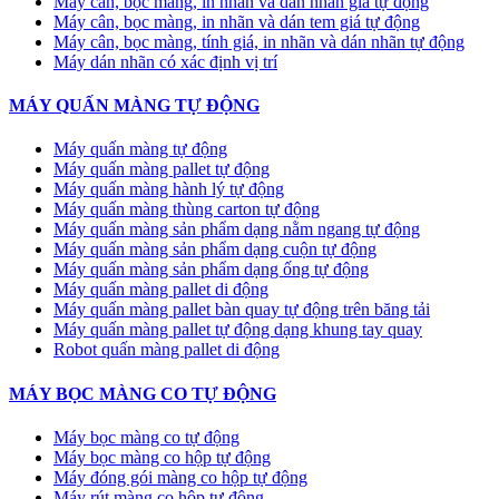
Máy cân, bọc màng, in nhãn và dán nhãn giá tự động
Máy cân, bọc màng, in nhãn và dán tem giá tự động
Máy cân, bọc màng, tính giá, in nhãn và dán nhãn tự động
Máy dán nhãn có xác định vị trí
MÁY QUẤN MÀNG TỰ ĐỘNG
Máy quấn màng tự động
​Máy quấn màng pallet tự động
Máy quấn màng hành lý tự động
Máy quấn màng thùng carton tự động
Máy quấn màng sản phẩm dạng nằm ngang tự động
Máy quấn màng sản phẩm dạng cuộn tự động
Máy quấn màng sản phẩm dạng ống tự động
Máy quấn màng pallet di động
Máy quấn màng pallet bàn quay tự động trên băng tải
Máy quấn màng pallet tự động dạng khung tay quay
Robot quấn màng pallet di động
MÁY BỌC MÀNG CO TỰ ĐỘNG
Máy bọc màng co tự động
Máy bọc màng co hộp tự động
Máy đóng gói màng co hộp tự động
Máy rút màng co hộp tự động