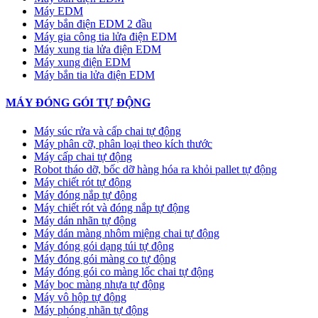
Máy EDM
Máy bắn điện EDM 2 đầu
Máy gia công tia lửa điện EDM
Máy xung tia lửa điện EDM
Máy xung điện EDM
Máy bắn tia lửa điện EDM
MÁY ĐÓNG GÓI TỰ ĐỘNG
Máy súc rửa và cấp chai tự động
Máy phân cỡ, phân loại theo kích thước
Máy cấp chai tự động
Robot tháo dỡ, bốc dỡ hàng hóa ra khỏi pallet tự động
Máy chiết rót tự động
Máy đóng nắp tự động
Máy chiết rót và đóng nắp tự động
Máy dán nhãn tự động
Máy dán màng nhôm miệng chai tự động
Máy đóng gói dạng túi tự động
Máy đóng gói màng co tự động
Máy đóng gói co màng lốc chai tự động
Máy bọc màng nhựa tự động
Máy vô hộp tự động
Máy phóng nhãn tự động