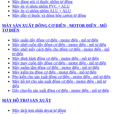
Máy đóng gói vỉ thuốc nhôm tự động
​Máy ép vỉ nhựa nhôm PVC + ALU
​Máy ép vỉ nhôm nhôm ALU + ALU
Máy dập vỉ thuốc và đóng hộp carton tự động
MÁY SẢN XUẤT ĐỘNG CƠ ĐIỆN - MOTOR ĐIỆN - MÔ
TƠ ĐIỆN
Máy quấn dây động cơ điện - motor điện - mô tơ điện
Máy nhét cuộn dây động cơ điện - motor điện - mô tơ điện
Máy nhét giấy cách điện cho động cơ điện - motor điện - mô
tơ điện
Máy định hình động cơ điện - motor điện - mô tơ điện
Máy may cuộn dây động cơ điện - motor điện - mô tơ điện
Máy ngâm tẩm động cơ điện - motor điện - mô tơ điện
Máy kiểm tra động cơ điện - motor điện - mô tơ điện
Phụ kiện cho sản xuất động cơ điện - motor điện - mô tơ điện
Máy hỗ trợ cho sản xuất động cơ điện - motor điện - mô tơ
điện
Dây chuyền sản xuất động cơ điện - motor điện - mô tơ điện
MÁY HỖ TRỢ SẢN XUẤT
Máy tách tem nhãn decal tự động