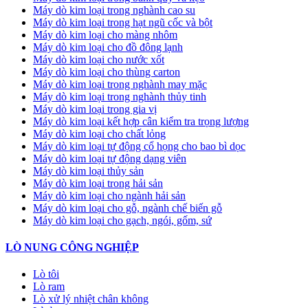
Máy dò kim loại trong nghành cao su
Máy dò kim loại trong hạt ngũ cốc và bột
Máy dò kim loại cho màng nhôm
Máy dò kim loại cho đồ đông lạnh
Máy dò kim loại cho nước xốt
Máy dò kim loại cho thùng carton
Máy dò kim loại trong nghành may mặc
Máy dò kim loại trong nghành thủy tinh
Máy dò kim loại trong gia vị
Máy dò kim loại kết hợp cân kiểm tra trọng lượng
Máy dò kim loại cho chất lỏng
Máy dò kim loại tự động cổ họng cho bao bì dọc
Máy dò kim loại tự động dạng viên
Máy dò kim loại thủy sản
Máy dò kim loại trong hải sản
Máy dò kim loại cho ngành hải sản
Máy dò kim loại cho gỗ, ngành chế biến gỗ
Máy dò kim loại cho gạch, ngói, gốm, sứ
LÒ NUNG CÔNG NGHIỆP
Lò tôi
Lò ram
Lò xử lý nhiệt chân không