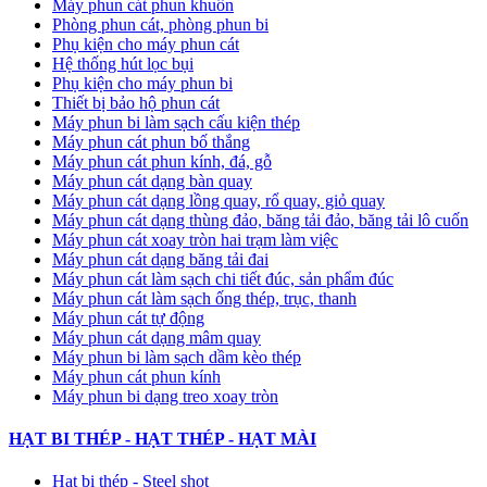
Máy phun cát phun khuôn
Phòng phun cát, phòng phun bi
Phụ kiện cho máy phun cát
Hệ thống hút lọc bụi
Phụ kiện cho máy phun bi
Thiết bị bảo hộ phun cát
Máy phun bi làm sạch cấu kiện thép
Máy phun cát phun bố thắng
Máy phun cát phun kính, đá, gỗ
Máy phun cát dạng bàn quay
Máy phun cát dạng lồng quay, rổ quay, giỏ quay
Máy phun cát dạng thùng đảo, băng tải đảo, băng tải lô cuốn
Máy phun cát xoay tròn hai trạm làm việc
Máy phun cát dạng băng tải đai
​Máy phun cát làm sạch chi tiết đúc, sản phẩm đúc
Máy phun cát làm sạch ống thép, trục, thanh
Máy phun cát tự động
​Máy phun cát dạng mâm quay
Máy phun bi làm sạch dầm kèo thép
Máy phun cát phun kính
Máy phun bi dạng treo xoay tròn
HẠT BI THÉP - HẠT THÉP - HẠT MÀI
Hạt bi thép - Steel shot