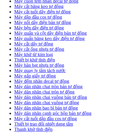
Máy cuốn tem nhãn decal tự động
Máy cắt băng keo tự động
Máy cắt tuốt dây điện tự động
Máy dập đầu cos tự động
Máy nối dây điện bán tự động
Máy bện dây điện tự động
Máy quấn và cột dây điện bán tự động
Máy quấn băng keo dây điện tự động
Máy cắt dây tự động
Máy cắt ống nhựa tự động
Máy khử từ kim loại
Thiết bị khử tĩnh điện
Máy hàn bạt nhựa tự động
Máy quay ly tâm tách nước
Máy gấp giấy tự động
Máy đếm nhãn decal tự động
Máy dán nhãn chai tròn bán tự động
Máy dán nhãn chai tròn tự động
Máy dán nhãn chai vuông bán tự động
Máy dán nhãn chai vuông tự động
Máy dán nhãn bao bì bán tự động
Máy dán nhãn cạnh góc hộp bán tự động
Máy cắt tuốt dập đầu cos tự động
Thiết bị trao đổi nhiệt dạng tấm
Thanh khử tĩnh điện