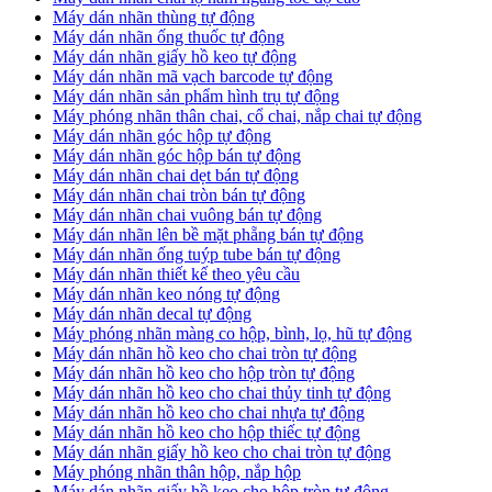
​Máy dán nhãn thùng tự động
Máy dán nhãn ống thuốc tự động
​Máy dán nhãn giấy hồ keo tự động
​Máy dán nhãn mã vạch barcode tự động
​Máy dán nhãn sản phẩm hình trụ tự động
Máy phóng nhãn thân chai, cổ chai, nắp chai tự động
​Máy dán nhãn góc hộp tự động
Máy dán nhãn góc hộp bán tự động
​Máy dán nhãn chai dẹt bán tự động
Máy dán nhãn chai tròn bán tự động
Máy dán nhãn chai vuông bán tự động
Máy dán nhãn lên bề mặt phẵng bán tự động
​Máy dán nhãn ống tuýp tube bán tự động
Máy dán nhãn thiết kế theo yêu cầu
​Máy dán nhãn keo nóng tự động
Máy dán nhãn decal tự động
Máy phóng nhãn màng co hộp, bình, lọ, hũ tự động
Máy dán nhãn hồ keo cho chai tròn tự động
Máy dán nhãn hồ keo cho hộp tròn tự động
Máy dán nhãn hồ keo cho chai thủy tinh tự động
Máy dán nhãn hồ keo cho chai nhựa tự động
Máy dán nhãn hồ keo cho hộp thiếc tự động
Máy dán nhãn giấy hồ keo cho chai tròn tự động
Máy phóng nhãn thân hộp, nắp hộp
Máy dán nhãn giấy hồ keo cho hộp tròn tự động