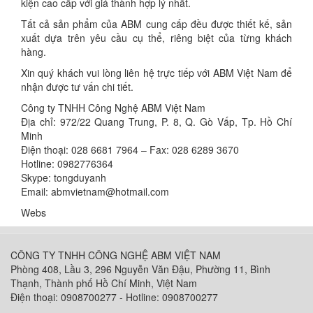
kiện cao cấp với giá thành hợp lý nhất.
Tất cả sản phẩm của ABM cung cấp đều được thiết kế, sản
xuất dựa trên yêu cầu cụ thể, riêng biệt của từng khách
hàng.
Xin quý khách vui lòng liên hệ trực tiếp với ABM Việt Nam để
nhận được tư vấn chi tiết.
Công ty TNHH Công Nghệ ABM Việt Nam
Địa chỉ: 972/22 Quang Trung, P. 8, Q. Gò Vấp, Tp. Hồ Chí
Minh
Điện thoại: 028 6681 7964 – Fax: 028 6289 3670
Hotline: 0982776364
Skype: tongduyanh
Email: abmvietnam@hotmail.com
Webs
CÔNG TY TNHH CÔNG NGHỆ ABM VIỆT NAM
Phòng 408, Lầu 3, 296 Nguyễn Văn Đậu, Phường 11, Bình
Thạnh, Thành phố Hồ Chí Minh, Việt Nam
Điện thoại: 0908700277 - Hotline: 0908700277