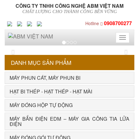
CÔNG TY TNHH CÔNG NGHỆ ABM VIỆT NAM
CHẤT LƯỢNG CHO THÀNH CÔNG BỀN VỮNG
0908700277
Hotline
Toggle
navigati
Previous
Next
DANH MỤC SẢN PHẨM
MÁY PHUN CÁT, MÁY PHUN BI
HẠT BI THÉP - HẠT THÉP - HẠT MÀI
MÁY ĐÓNG HỘP TỰ ĐỘNG
MÁY BẮN ĐIỆN EDM – MÁY GIA CÔNG TIA LỬA
ĐIỆN
MÁY ĐÓNG GÓI TỰ ĐỘNG