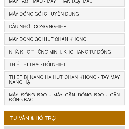
MÁY TÁCH MÀU - MÁY PHÂN LOẠI MÀU
MÁY ĐÓNG GÓI CHUYÊN DỤNG
DẦU NHỚT CÔNG NGHIỆP
MÁY ĐÓNG GÓI HÚT CHÂN KHÔNG
NHÀ KHO THÔNG MINH, KHO HÀNG TỰ ĐỘNG
THIẾT BỊ TRAO ĐỔI NHIỆT
THIẾT BỊ NÂNG HẠ HÚT CHÂN KHÔNG - TAY MÁY
NÂNG HẠ
MÁY ĐÓNG BAO - MÁY CÂN ĐÓNG BAO - CÂN
ĐÓNG BAO
TƯ VẤN & HỖ TRỢ