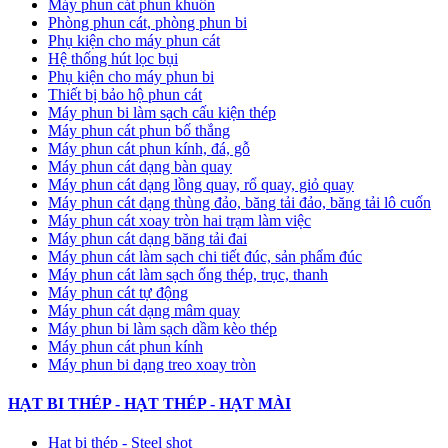
Máy phun cát phun khuôn
Phòng phun cát, phòng phun bi
Phụ kiện cho máy phun cát
Hệ thống hút lọc bụi
Phụ kiện cho máy phun bi
Thiết bị bảo hộ phun cát
Máy phun bi làm sạch cấu kiện thép
Máy phun cát phun bố thắng
Máy phun cát phun kính, đá, gỗ
Máy phun cát dạng bàn quay
Máy phun cát dạng lồng quay, rổ quay, giỏ quay
Máy phun cát dạng thùng đảo, băng tải đảo, băng tải lô cuốn
Máy phun cát xoay tròn hai trạm làm việc
Máy phun cát dạng băng tải đai
​Máy phun cát làm sạch chi tiết đúc, sản phẩm đúc
Máy phun cát làm sạch ống thép, trục, thanh
Máy phun cát tự động
​Máy phun cát dạng mâm quay
Máy phun bi làm sạch dầm kèo thép
Máy phun cát phun kính
Máy phun bi dạng treo xoay tròn
HẠT BI THÉP - HẠT THÉP - HẠT MÀI
Hạt bi thép - Steel shot