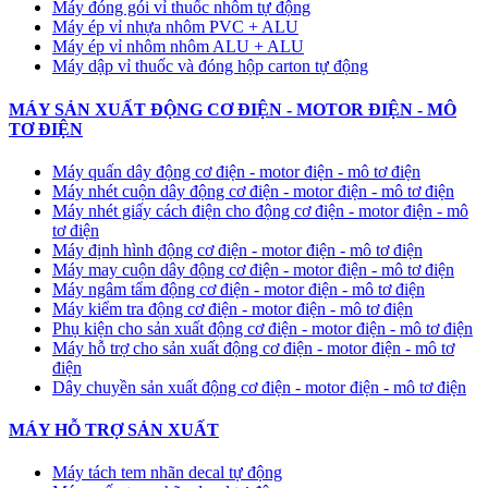
Máy đóng gói vỉ thuốc nhôm tự động
​Máy ép vỉ nhựa nhôm PVC + ALU
​Máy ép vỉ nhôm nhôm ALU + ALU
Máy dập vỉ thuốc và đóng hộp carton tự động
MÁY SẢN XUẤT ĐỘNG CƠ ĐIỆN - MOTOR ĐIỆN - MÔ
TƠ ĐIỆN
Máy quấn dây động cơ điện - motor điện - mô tơ điện
Máy nhét cuộn dây động cơ điện - motor điện - mô tơ điện
Máy nhét giấy cách điện cho động cơ điện - motor điện - mô
tơ điện
Máy định hình động cơ điện - motor điện - mô tơ điện
Máy may cuộn dây động cơ điện - motor điện - mô tơ điện
Máy ngâm tẩm động cơ điện - motor điện - mô tơ điện
Máy kiểm tra động cơ điện - motor điện - mô tơ điện
Phụ kiện cho sản xuất động cơ điện - motor điện - mô tơ điện
Máy hỗ trợ cho sản xuất động cơ điện - motor điện - mô tơ
điện
Dây chuyền sản xuất động cơ điện - motor điện - mô tơ điện
MÁY HỖ TRỢ SẢN XUẤT
Máy tách tem nhãn decal tự động