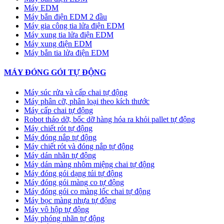
Máy EDM
Máy bắn điện EDM 2 đầu
Máy gia công tia lửa điện EDM
Máy xung tia lửa điện EDM
Máy xung điện EDM
Máy bắn tia lửa điện EDM
MÁY ĐÓNG GÓI TỰ ĐỘNG
Máy súc rửa và cấp chai tự động
Máy phân cỡ, phân loại theo kích thước
Máy cấp chai tự động
Robot tháo dỡ, bốc dỡ hàng hóa ra khỏi pallet tự động
Máy chiết rót tự động
Máy đóng nắp tự động
Máy chiết rót và đóng nắp tự động
Máy dán nhãn tự động
Máy dán màng nhôm miệng chai tự động
Máy đóng gói dạng túi tự động
Máy đóng gói màng co tự động
Máy đóng gói co màng lốc chai tự động
Máy bọc màng nhựa tự động
Máy vô hộp tự động
Máy phóng nhãn tự động