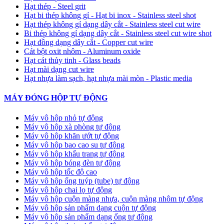
Hạt thép - Steel grit
Hạt bi thép không gỉ - Hạt bi inox - Stainless steel shot
Hạt thép không gỉ dạng dây cắt - Stainless steel cut wire
Bi thép không gỉ dạng dây cắt - Stainless steel cut wire shot
Hạt đồng dạng dây cắt - Copper cut wire
Cát bột oxit nhôm - Aluminum oxide
Hạt cát thủy tinh - Glass beads
Hạt mài dạng cut wire
Hạt nhựa làm sạch, hạt nhựa mài mòn - Plastic media
MÁY ĐÓNG HỘP TỰ ĐỘNG
Máy vô hộp nhỏ tự động
Máy vô hộp xà phòng tự động
Máy vô hộp khăn ướt tự động
Máy vô hộp bao cao su tự động
Máy vô hộp khẩu trang tự động
Máy vô hộp bóng đèn tự động
Máy vô hộp tốc độ cao
Máy vô hộp ống tuýp (tube) tự động
Máy vô hộp chai lọ tự động
Máy vô hộp cuộn màng nhựa, cuộn màng nhôm tự động
Máy vô hộp sản phẩm dạng cuộn tự động
Máy vô hộp sản phẩm dạng ống tự động