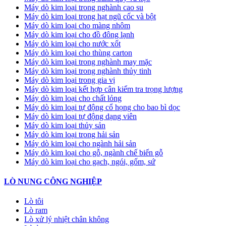
Máy dò kim loại trong nghành cao su
Máy dò kim loại trong hạt ngũ cốc và bột
Máy dò kim loại cho màng nhôm
Máy dò kim loại cho đồ đông lạnh
Máy dò kim loại cho nước xốt
Máy dò kim loại cho thùng carton
Máy dò kim loại trong nghành may mặc
Máy dò kim loại trong nghành thủy tinh
Máy dò kim loại trong gia vị
Máy dò kim loại kết hợp cân kiểm tra trọng lượng
Máy dò kim loại cho chất lỏng
Máy dò kim loại tự động cổ họng cho bao bì dọc
Máy dò kim loại tự động dạng viên
Máy dò kim loại thủy sản
Máy dò kim loại trong hải sản
Máy dò kim loại cho ngành hải sản
Máy dò kim loại cho gỗ, ngành chế biến gỗ
Máy dò kim loại cho gạch, ngói, gốm, sứ
LÒ NUNG CÔNG NGHIỆP
Lò tôi
Lò ram
Lò xử lý nhiệt chân không