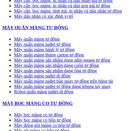
Máy cân, bọc màng, in nhãn và dán nhãn giá tự động
Máy cân, bọc màng, in nhãn và dán tem giá tự động
Máy cân, bọc màng, tính giá, in nhãn và dán nhãn tự động
Máy dán nhãn có xác định vị trí
MÁY QUẤN MÀNG TỰ ĐỘNG
Máy quấn màng tự động
​Máy quấn màng pallet tự động
Máy quấn màng hành lý tự động
Máy quấn màng thùng carton tự động
Máy quấn màng sản phẩm dạng nằm ngang tự động
Máy quấn màng sản phẩm dạng cuộn tự động
Máy quấn màng sản phẩm dạng ống tự động
Máy quấn màng pallet di động
Máy quấn màng pallet bàn quay tự động trên băng tải
Máy quấn màng pallet tự động dạng khung tay quay
Robot quấn màng pallet di động
MÁY BỌC MÀNG CO TỰ ĐỘNG
Máy bọc màng co tự động
Máy bọc màng co hộp tự động
Máy đóng gói màng co hộp tự động
Máy rút màng co hộp tự động