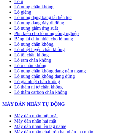
Lò ủ
Lò nung chân không
Lò giếng
Lò nung dạng băng tải liên tục
Lò nung dạng đáy di động
Lò nung giảm ứng suất
Phụ kiện cho lò nung công nghiệp
Băng tải chịu nhiệt cho lò nung
Lò nung chân không
Lò nhiệt luyện chân không
Lò tôi chân không
Lò ram chân không
Lò ủ chân không
Lò nung chân không dạng nằm ngang
Lò nung chân không dạng đứng
Lò gia nhiệt chân không
Lò thấm ni tơ chân không
Lò thấm carbon chân không
MÁY DÁN NHÃN TỰ ĐỘNG
Máy dán nhãn một mặt
Máy dán nhãn hai mặt
Máy dán nhãn lên tag name
Máy dán nhãn chai tròn hai nhãn, ba nhãn