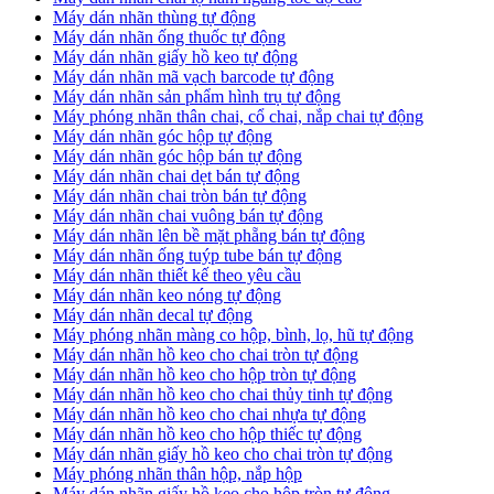
​Máy dán nhãn thùng tự động
Máy dán nhãn ống thuốc tự động
​Máy dán nhãn giấy hồ keo tự động
​Máy dán nhãn mã vạch barcode tự động
​Máy dán nhãn sản phẩm hình trụ tự động
Máy phóng nhãn thân chai, cổ chai, nắp chai tự động
​Máy dán nhãn góc hộp tự động
Máy dán nhãn góc hộp bán tự động
​Máy dán nhãn chai dẹt bán tự động
Máy dán nhãn chai tròn bán tự động
Máy dán nhãn chai vuông bán tự động
Máy dán nhãn lên bề mặt phẵng bán tự động
​Máy dán nhãn ống tuýp tube bán tự động
Máy dán nhãn thiết kế theo yêu cầu
​Máy dán nhãn keo nóng tự động
Máy dán nhãn decal tự động
Máy phóng nhãn màng co hộp, bình, lọ, hũ tự động
Máy dán nhãn hồ keo cho chai tròn tự động
Máy dán nhãn hồ keo cho hộp tròn tự động
Máy dán nhãn hồ keo cho chai thủy tinh tự động
Máy dán nhãn hồ keo cho chai nhựa tự động
Máy dán nhãn hồ keo cho hộp thiếc tự động
Máy dán nhãn giấy hồ keo cho chai tròn tự động
Máy phóng nhãn thân hộp, nắp hộp
Máy dán nhãn giấy hồ keo cho hộp tròn tự động