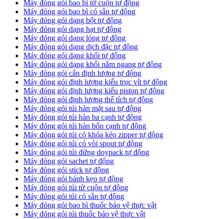
Máy đóng gói bao bì từ cuộn tự động
Máy đóng gói bao bì có sẵn tự động
Máy đóng gói dạng bột tự động
Máy đóng gói dạng hạt tự động
Máy đóng gói dạng lỏng tự động
Máy đóng gói dạng dịch đặc tự động
Máy đóng gói dạng khối tự động
Máy đóng gói dạng khối nằm ngang tự động
Máy đóng gói cân định lượng tự động
Máy đóng gói định lượng kiểu trục vít tự động
Máy đóng gói định lượng kiểu piston tự động
Máy đóng gói định lượng thể tích tự động
Máy đóng gói túi hàn mặt sau tự động
Máy đóng gói túi hàn ba cạnh tự động
Máy đóng gói túi hàn bốn cạnh tự động
Máy đóng gói túi có khóa kéo zipper tự động
Máy đóng gói túi có vòi spout tự động
Máy đóng gói túi đứng doypack tự động
Máy đóng gói sachet tự động
Máy đóng gói stick tự động
Máy đóng gói bánh kẹo tự động
Máy đóng gói túi từ cuộn tự động
Máy đóng gói túi có sẵn tự động
Máy đóng gói bao bì thuốc bảo vệ thực vật
Máy đóng gói túi thuốc bảo vệ thực vật