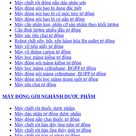
Máy chiết rót đóng nắp dán nhãn sơn
Máy đóng gói bao bi dạng đặc biệt
Máy đóng goi bao bì có móc treo tự động
Máy đóng gói bao bì có nắp tự động
Máy cân phân loại, phân cỡ sản phẩm theo khối lượng
Cân định lượng nhiều đầu tự động
Máy súc rửa chai tự động
Robot chất xếp, bốc xếp hàng hóa lên pallet tự động
Máy vô hộp giấy tự động
Máy vô thùng carton tự động
Máy bọc màng kiếng tự động
Máy đóng gói màng kiếng tự động
Máy bọc màng cellophane, BOPP tự động
Máy đóng gói màng cellophane, BOPP tự động
Máy đóng gói bọc màng trong suốt tự động
Máy rửa chai tự động
MÁY ĐÓNG GÓI NGHÀNH DƯỢC PHẨM
Máy chiết rót thuốc dược phẩm
Máy dán nhãn tự động dược phẩm
Máy đóng nắp chai thuốc tự động
Máy chiết rót hàn đáy ống tube tự động
Máy chiết rót hàn ống thủy tinh tự động
Máy chiết rót hàn vỉ nhựa tự động