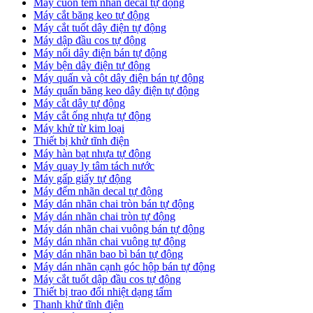
Máy cuốn tem nhãn decal tự động
Máy cắt băng keo tự động
Máy cắt tuốt dây điện tự động
Máy dập đầu cos tự động
Máy nối dây điện bán tự động
Máy bện dây điện tự động
Máy quấn và cột dây điện bán tự động
Máy quấn băng keo dây điện tự động
Máy cắt dây tự động
Máy cắt ống nhựa tự động
Máy khử từ kim loại
Thiết bị khử tĩnh điện
Máy hàn bạt nhựa tự động
Máy quay ly tâm tách nước
Máy gấp giấy tự động
Máy đếm nhãn decal tự động
Máy dán nhãn chai tròn bán tự động
Máy dán nhãn chai tròn tự động
Máy dán nhãn chai vuông bán tự động
Máy dán nhãn chai vuông tự động
Máy dán nhãn bao bì bán tự động
Máy dán nhãn cạnh góc hộp bán tự động
Máy cắt tuốt dập đầu cos tự động
Thiết bị trao đổi nhiệt dạng tấm
Thanh khử tĩnh điện