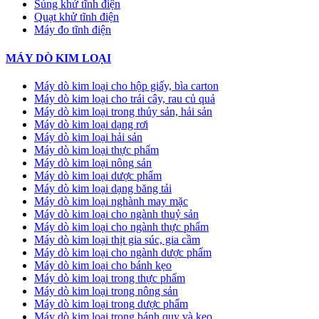
Súng khử tĩnh điện
Quạt khử tĩnh điện
Máy đo tĩnh điện
MÁY DÒ KIM LOẠI
Máy dò kim loại cho hộp giấy, bìa carton
Máy dò kim loại cho trái cây, rau củ quả
Máy dò kim loại trong thủy sản, hải sản
Máy dò kim loại dạng rơi
Máy dò kim loại hải sản
Máy dò kim loại thực phẩm
Máy dò kim loại nông sản
Máy dò kim loại dược phẩm
Máy dò kim loại dạng băng tải
Máy dò kim loại nghành may mặc
Máy dò kim loại cho ngành thuỷ sản
Máy dò kim loại cho ngành thực phẩm
Máy dò kim loại thịt gia súc, gia cầm
Máy dò kim loại cho ngành dược phẩm
Máy dò kim loại cho bánh kẹo
Máy dò kim loại trong thực phẩm
Máy dò kim loại trong nông sản
Máy dò kim loại trong dược phẩm
Máy dò kim loại trong bánh quy và kẹo