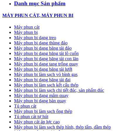
Danh mục Sản phẩm
MÁY PHUN CÁT, MÁY PHUN BI
Máy phun cát
Máy phun bi
Máy phun bi dạng treo
Máy phun bi dạng thùng đảo
Máy phun bi dạng băng tải đảo
Máy phun bi dạng băng tải lô cuốn
Máy phun bi dạng băng tải con lăn
Máy phun bi dạng tang trống quay
Máy phun bi dạng băng tải lưới
Máy phun bi làm sạch vỏ bình gas
Máy phun bi dạng băng tải đai
Máy phun bi làm sạch kết cấu thép
Máy phun bi làm sạch chi tiết đúc, sản phẩm đúc
Máy phun bi dạng mâm quay
Máy phun bi dạng bàn quay
Tủ phun cát
Máy phun bi làm sạch ống thép
Tủ phun cát tự hút
Máy phun cát áp lực cao
Máy phun bi làm sạch thép hình, thép tấm, dầm thép