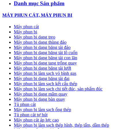
Danh mục Sản phẩm
MÁY PHUN CÁT, MÁY PHUN BI
Máy phun cát
Máy phun bi
Máy phun bi dạng treo
Máy phun bi dạng thùng đảo
Máy phun bi dạng băng tải đảo
Máy phun bi dạng băng tải lô cuốn
Máy phun bi dạng băng tải con lăn
Máy phun bi dạng tang trống quay
Máy phun bi dạng băng tải lưới
Máy phun bi làm sạch vỏ bình gas
Máy phun bi dạng băng tải đai
Máy phun bi làm sạch kết cấu thép
Máy phun bi làm sạch chi tiết đúc, sản phẩm đúc
Máy phun bi dạng mâm quay
Máy phun bi dạng bàn quay
Tủ phun cát
Máy phun bi làm sạch ống thép
Tủ phun cát tự hút
Máy phun cát áp lực cao
Máy phun bi làm sạch thép hình, thép tấm, dầm thép