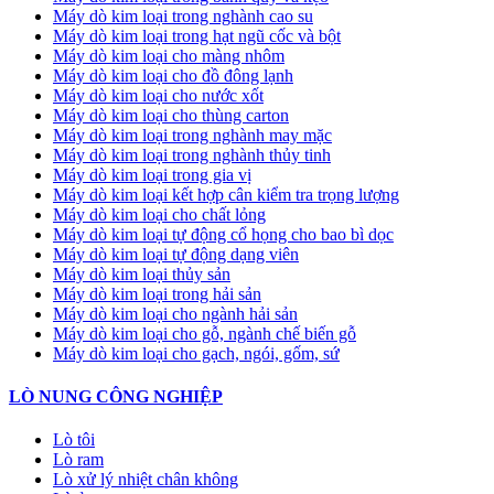
Máy dò kim loại trong nghành cao su
Máy dò kim loại trong hạt ngũ cốc và bột
Máy dò kim loại cho màng nhôm
Máy dò kim loại cho đồ đông lạnh
Máy dò kim loại cho nước xốt
Máy dò kim loại cho thùng carton
Máy dò kim loại trong nghành may mặc
Máy dò kim loại trong nghành thủy tinh
Máy dò kim loại trong gia vị
Máy dò kim loại kết hợp cân kiểm tra trọng lượng
Máy dò kim loại cho chất lỏng
Máy dò kim loại tự động cổ họng cho bao bì dọc
Máy dò kim loại tự động dạng viên
Máy dò kim loại thủy sản
Máy dò kim loại trong hải sản
Máy dò kim loại cho ngành hải sản
Máy dò kim loại cho gỗ, ngành chế biến gỗ
Máy dò kim loại cho gạch, ngói, gốm, sứ
LÒ NUNG CÔNG NGHIỆP
Lò tôi
Lò ram
Lò xử lý nhiệt chân không