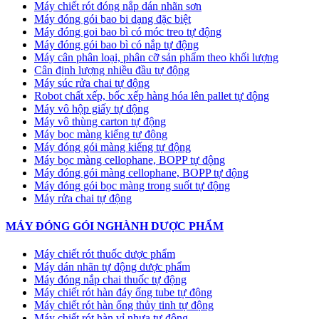
Máy chiết rót đóng nắp dán nhãn sơn
Máy đóng gói bao bi dạng đặc biệt
Máy đóng goi bao bì có móc treo tự động
Máy đóng gói bao bì có nắp tự động
Máy cân phân loại, phân cỡ sản phẩm theo khối lượng
Cân định lượng nhiều đầu tự động
Máy súc rửa chai tự động
Robot chất xếp, bốc xếp hàng hóa lên pallet tự động
Máy vô hộp giấy tự động
Máy vô thùng carton tự động
Máy bọc màng kiếng tự động
Máy đóng gói màng kiếng tự động
Máy bọc màng cellophane, BOPP tự động
Máy đóng gói màng cellophane, BOPP tự động
Máy đóng gói bọc màng trong suốt tự động
Máy rửa chai tự động
MÁY ĐÓNG GÓI NGHÀNH DƯỢC PHẨM
Máy chiết rót thuốc dược phẩm
Máy dán nhãn tự động dược phẩm
Máy đóng nắp chai thuốc tự động
Máy chiết rót hàn đáy ống tube tự động
Máy chiết rót hàn ống thủy tinh tự động
Máy chiết rót hàn vỉ nhựa tự động