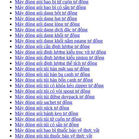
Máy đóng gói bao bì từ cuộn tự động
Máy đóng gói bao bì có sẵn tự động
Máy đóng gói dạng bột tự động
Máy đóng gói dạng hạt tự động
Máy đóng gói dạng lỏng tự động
Máy đóng gói dạng dịch đặc tự động
Máy đóng gói dạng khối tự động
Máy đóng gói dạng khối nằm ngang tự động
Máy đóng gói cân định lượng tự động
Máy đóng gói định lượng kiểu trục vít tự động
Máy đóng gói định lượng kiểu piston tự động
Máy đóng gói định lượng thể tích tự động
Máy đóng gói túi hàn mặt sau tự động
Máy đóng gói túi hàn ba cạnh tự động
Máy đóng gói túi hàn bốn cạnh tự động
Máy đóng gói túi có khóa kéo zipper tự động
Máy đóng gói túi có vòi spout tự động
Máy đóng gói túi đứng doypack tự động
Máy đóng gói sachet tự động
Máy đóng gói stick tự động
Máy đóng gói bánh kẹo tự động
Máy đóng gói túi từ cuộn tự động
Máy đóng gói túi có sẵn tự động
Máy đóng gói bao bì thuốc bảo vệ thực vật
Máy đóng gói túi thuốc bảo vệ thực vật