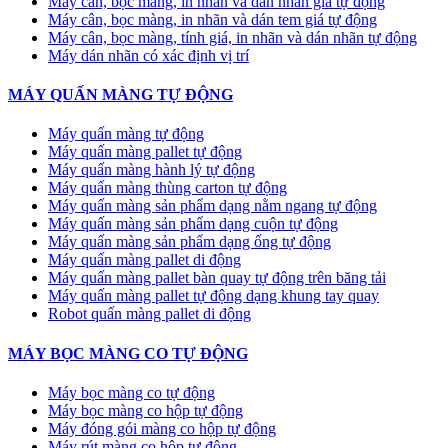
Máy cân, bọc màng, in nhãn và dán nhãn giá tự động
Máy cân, bọc màng, in nhãn và dán tem giá tự động
Máy cân, bọc màng, tính giá, in nhãn và dán nhãn tự động
Máy dán nhãn có xác định vị trí
MÁY QUẤN MÀNG TỰ ĐỘNG
Máy quấn màng tự động
​Máy quấn màng pallet tự động
Máy quấn màng hành lý tự động
Máy quấn màng thùng carton tự động
Máy quấn màng sản phẩm dạng nằm ngang tự động
Máy quấn màng sản phẩm dạng cuộn tự động
Máy quấn màng sản phẩm dạng ống tự động
Máy quấn màng pallet di động
Máy quấn màng pallet bàn quay tự động trên băng tải
Máy quấn màng pallet tự động dạng khung tay quay
Robot quấn màng pallet di động
MÁY BỌC MÀNG CO TỰ ĐỘNG
Máy bọc màng co tự động
Máy bọc màng co hộp tự động
Máy đóng gói màng co hộp tự động
Máy rút màng co hộp tự động