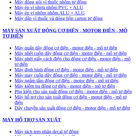
Máy đóng gói vỉ thuốc nhôm tự động
​Máy ép vỉ nhựa nhôm PVC + ALU
​Máy ép vỉ nhôm nhôm ALU + ALU
Máy dập vỉ thuốc và đóng hộp carton tự động
MÁY SẢN XUẤT ĐỘNG CƠ ĐIỆN - MOTOR ĐIỆN - MÔ
TƠ ĐIỆN
Máy quấn dây động cơ điện - motor điện - mô tơ điện
Máy nhét cuộn dây động cơ điện - motor điện - mô tơ điện
Máy nhét giấy cách điện cho động cơ điện - motor điện - mô
tơ điện
Máy định hình động cơ điện - motor điện - mô tơ điện
Máy may cuộn dây động cơ điện - motor điện - mô tơ điện
Máy ngâm tẩm động cơ điện - motor điện - mô tơ điện
Máy kiểm tra động cơ điện - motor điện - mô tơ điện
Phụ kiện cho sản xuất động cơ điện - motor điện - mô tơ điện
Máy hỗ trợ cho sản xuất động cơ điện - motor điện - mô tơ
điện
Dây chuyền sản xuất động cơ điện - motor điện - mô tơ điện
MÁY HỖ TRỢ SẢN XUẤT
Máy tách tem nhãn decal tự động