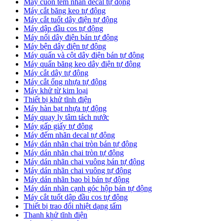
Máy cuốn tem nhãn decal tự động
Máy cắt băng keo tự động
Máy cắt tuốt dây điện tự động
Máy dập đầu cos tự động
Máy nối dây điện bán tự động
Máy bện dây điện tự động
Máy quấn và cột dây điện bán tự động
Máy quấn băng keo dây điện tự động
Máy cắt dây tự động
Máy cắt ống nhựa tự động
Máy khử từ kim loại
Thiết bị khử tĩnh điện
Máy hàn bạt nhựa tự động
Máy quay ly tâm tách nước
Máy gấp giấy tự động
Máy đếm nhãn decal tự động
Máy dán nhãn chai tròn bán tự động
Máy dán nhãn chai tròn tự động
Máy dán nhãn chai vuông bán tự động
Máy dán nhãn chai vuông tự động
Máy dán nhãn bao bì bán tự động
Máy dán nhãn cạnh góc hộp bán tự động
Máy cắt tuốt dập đầu cos tự động
Thiết bị trao đổi nhiệt dạng tấm
Thanh khử tĩnh điện