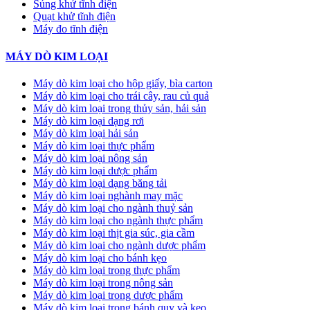
Súng khử tĩnh điện
Quạt khử tĩnh điện
Máy đo tĩnh điện
MÁY DÒ KIM LOẠI
Máy dò kim loại cho hộp giấy, bìa carton
Máy dò kim loại cho trái cây, rau củ quả
Máy dò kim loại trong thủy sản, hải sản
Máy dò kim loại dạng rơi
Máy dò kim loại hải sản
Máy dò kim loại thực phẩm
Máy dò kim loại nông sản
Máy dò kim loại dược phẩm
Máy dò kim loại dạng băng tải
Máy dò kim loại nghành may mặc
Máy dò kim loại cho ngành thuỷ sản
Máy dò kim loại cho ngành thực phẩm
Máy dò kim loại thịt gia súc, gia cầm
Máy dò kim loại cho ngành dược phẩm
Máy dò kim loại cho bánh kẹo
Máy dò kim loại trong thực phẩm
Máy dò kim loại trong nông sản
Máy dò kim loại trong dược phẩm
Máy dò kim loại trong bánh quy và kẹo