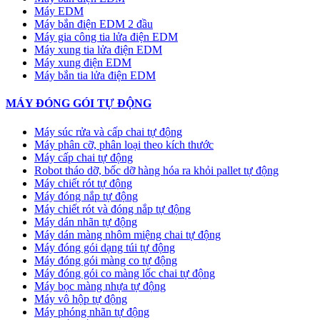
Máy EDM
Máy bắn điện EDM 2 đầu
Máy gia công tia lửa điện EDM
Máy xung tia lửa điện EDM
Máy xung điện EDM
Máy bắn tia lửa điện EDM
MÁY ĐÓNG GÓI TỰ ĐỘNG
Máy súc rửa và cấp chai tự động
Máy phân cỡ, phân loại theo kích thước
Máy cấp chai tự động
Robot tháo dỡ, bốc dỡ hàng hóa ra khỏi pallet tự động
Máy chiết rót tự động
Máy đóng nắp tự động
Máy chiết rót và đóng nắp tự động
Máy dán nhãn tự động
Máy dán màng nhôm miệng chai tự động
Máy đóng gói dạng túi tự động
Máy đóng gói màng co tự động
Máy đóng gói co màng lốc chai tự động
Máy bọc màng nhựa tự động
Máy vô hộp tự động
Máy phóng nhãn tự động