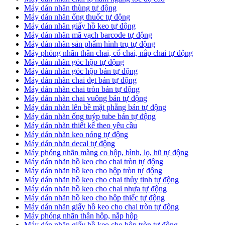
​Máy dán nhãn thùng tự động
Máy dán nhãn ống thuốc tự động
​Máy dán nhãn giấy hồ keo tự động
​Máy dán nhãn mã vạch barcode tự động
​Máy dán nhãn sản phẩm hình trụ tự động
Máy phóng nhãn thân chai, cổ chai, nắp chai tự động
​Máy dán nhãn góc hộp tự động
Máy dán nhãn góc hộp bán tự động
​Máy dán nhãn chai dẹt bán tự động
Máy dán nhãn chai tròn bán tự động
Máy dán nhãn chai vuông bán tự động
Máy dán nhãn lên bề mặt phẵng bán tự động
​Máy dán nhãn ống tuýp tube bán tự động
Máy dán nhãn thiết kế theo yêu cầu
​Máy dán nhãn keo nóng tự động
Máy dán nhãn decal tự động
Máy phóng nhãn màng co hộp, bình, lọ, hũ tự động
Máy dán nhãn hồ keo cho chai tròn tự động
Máy dán nhãn hồ keo cho hộp tròn tự động
Máy dán nhãn hồ keo cho chai thủy tinh tự động
Máy dán nhãn hồ keo cho chai nhựa tự động
Máy dán nhãn hồ keo cho hộp thiếc tự động
Máy dán nhãn giấy hồ keo cho chai tròn tự động
Máy phóng nhãn thân hộp, nắp hộp
Máy dán nhãn giấy hồ keo cho hộp tròn tự động