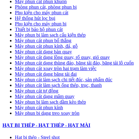
Máy phun cát phun khuôn
Phòng phun cát, phòng phun bi
Phụ kiện cho máy phun cát
Hệ thống hút lọc bụi
Phụ kiện cho máy phun bi
Thiết bị bảo hộ phun cát
Máy phun bi làm sạch cấu kiện thép
Máy phun cát phun bố thắng
Máy phun cát phun kính, đá, gỗ
Máy phun cát dạng bàn quay
Máy phun cát dạng lồng quay, rổ quay, giỏ quay
Máy phun cát dạng thùng đảo, băng tải đảo, băng tải lô cuốn
Máy phun cát xoay tròn hai trạm làm việc
Máy phun cát dạng băng tải đai
​Máy phun cát làm sạch chi tiết đúc, sản phẩm đúc
Máy phun cát làm sạch ống thép, trục, thanh
Máy phun cát tự động
​Máy phun cát dạng mâm quay
Máy phun bi làm sạch dầm kèo thép
Máy phun cát phun kính
Máy phun bi dạng treo xoay tròn
HẠT BI THÉP - HẠT THÉP - HẠT MÀI
Hạt bi thép - Steel shot