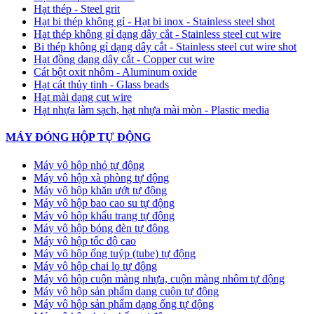
Hạt thép - Steel grit
Hạt bi thép không gỉ - Hạt bi inox - Stainless steel shot
Hạt thép không gỉ dạng dây cắt - Stainless steel cut wire
Bi thép không gỉ dạng dây cắt - Stainless steel cut wire shot
Hạt đồng dạng dây cắt - Copper cut wire
Cát bột oxit nhôm - Aluminum oxide
Hạt cát thủy tinh - Glass beads
Hạt mài dạng cut wire
Hạt nhựa làm sạch, hạt nhựa mài mòn - Plastic media
MÁY ĐÓNG HỘP TỰ ĐỘNG
Máy vô hộp nhỏ tự động
Máy vô hộp xà phòng tự động
Máy vô hộp khăn ướt tự động
Máy vô hộp bao cao su tự động
Máy vô hộp khẩu trang tự động
Máy vô hộp bóng đèn tự động
Máy vô hộp tốc độ cao
Máy vô hộp ống tuýp (tube) tự động
Máy vô hộp chai lọ tự động
Máy vô hộp cuộn màng nhựa, cuộn màng nhôm tự động
Máy vô hộp sản phẩm dạng cuộn tự động
Máy vô hộp sản phẩm dạng ống tự động