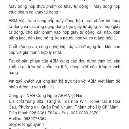
Máy đóng hộp thực phẩm có khay tự động – May dong hop
thuc pham co khay tu dong
ABM Việt Nam cung cấp máy đóng hộp thực phẩm có khay
tự động và các ứng dụng đóng hộp giấy tự động, vô hộp giấy
tự động, cho sản phẩm vào hộp giấy tự động, cài nắp, dán
băng keo, dán keo nóng, keo nguội, bọc và co màng hộp ...
Chất lượng cao, công nghệ hiện đại và sử dụng linh kiện cao
cấp với giá thành hợp lý nhất.
Tất cả sản phẩm của ABM cung cấp đều được thiết kế, sản
xuất dựa trên yêu cầu cụ thể, riêng biệt của từng khách
hàng.
Xin quý khách vui lòng liên hệ trực tiếp với ABM Việt Nam để
nhận được tư vấn chi tiết.
Công ty TNHH Công Nghệ ABM Việt Nam
Địa chỉ:Phòng 602, Tầng 6, Tòa nhà Win Home, Số 9 Hoa
Cau, Phường 07, Quận Phú Nhuận, Thành phố Hồ Chí Minh
Điện thoại: 028 6681 7964 – Fax: 028 6289 3670
Hotline: 0982776364
Skype: tongduyanh