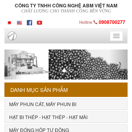
CÔNG TY TNHH CÔNG NGHỆ ABM VIỆT NAM
CHẤT LƯỢNG CHO THÀNH CÔNG BỀN VỮNG
0908700277
Hotline
Toggle
navigati
Previous
Next
DANH MỤC SẢN PHẨM
MÁY PHUN CÁT, MÁY PHUN BI
HẠT BI THÉP - HẠT THÉP - HẠT MÀI
MÁY ĐÓNG HỘP TỰ ĐỘNG