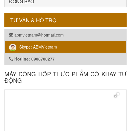
ĐÓNG BAO
TƯ VẤN & HỖ TRỢ
abmvietnam@hotmail.com
Skype: ABMVietnam
Hotline: 0908700277
MÁY ĐÓNG HỘP THỰC PHẨM CÓ KHAY TỰ
ĐỘNG