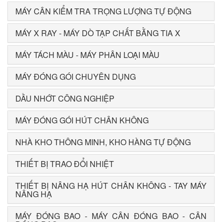
MÁY CÂN KIỂM TRA TRỌNG LƯỢNG TỰ ĐỘNG
MÁY X RAY - MÁY DÒ TẠP CHẤT BẰNG TIA X
MÁY TÁCH MÀU - MÁY PHÂN LOẠI MÀU
MÁY ĐÓNG GÓI CHUYÊN DỤNG
DẦU NHỚT CÔNG NGHIỆP
MÁY ĐÓNG GÓI HÚT CHÂN KHÔNG
NHÀ KHO THÔNG MINH, KHO HÀNG TỰ ĐỘNG
THIẾT BỊ TRAO ĐỔI NHIỆT
THIẾT BỊ NÂNG HẠ HÚT CHÂN KHÔNG - TAY MÁY
NÂNG HẠ
MÁY ĐÓNG BAO - MÁY CÂN ĐÓNG BAO - CÂN