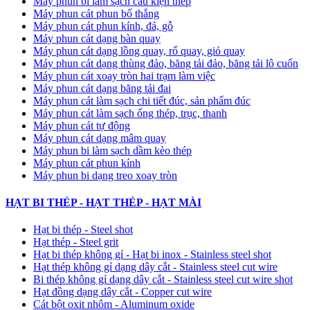
Máy phun bi làm sạch cấu kiện thép
Máy phun cát phun bố thắng
Máy phun cát phun kính, đá, gỗ
Máy phun cát dạng bàn quay
Máy phun cát dạng lồng quay, rổ quay, giỏ quay
Máy phun cát dạng thùng đảo, băng tải đảo, băng tải lô cuốn
Máy phun cát xoay tròn hai trạm làm việc
Máy phun cát dạng băng tải đai
​Máy phun cát làm sạch chi tiết đúc, sản phẩm đúc
Máy phun cát làm sạch ống thép, trục, thanh
Máy phun cát tự động
​Máy phun cát dạng mâm quay
Máy phun bi làm sạch dầm kèo thép
Máy phun cát phun kính
Máy phun bi dạng treo xoay tròn
HẠT BI THÉP - HẠT THÉP - HẠT MÀI
Hạt bi thép - Steel shot
Hạt thép - Steel grit
Hạt bi thép không gỉ - Hạt bi inox - Stainless steel shot
Hạt thép không gỉ dạng dây cắt - Stainless steel cut wire
Bi thép không gỉ dạng dây cắt - Stainless steel cut wire shot
Hạt đồng dạng dây cắt - Copper cut wire
Cát bột oxit nhôm - Aluminum oxide