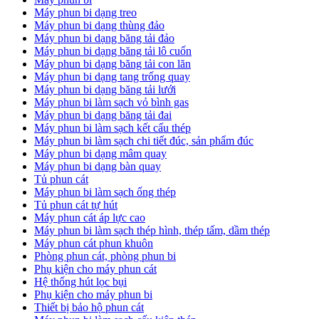
Máy phun bi dạng treo
Máy phun bi dạng thùng đảo
Máy phun bi dạng băng tải đảo
Máy phun bi dạng băng tải lô cuốn
Máy phun bi dạng băng tải con lăn
Máy phun bi dạng tang trống quay
Máy phun bi dạng băng tải lưới
Máy phun bi làm sạch vỏ bình gas
Máy phun bi dạng băng tải đai
Máy phun bi làm sạch kết cấu thép
Máy phun bi làm sạch chi tiết đúc, sản phẩm đúc
Máy phun bi dạng mâm quay
Máy phun bi dạng bàn quay
Tủ phun cát
Máy phun bi làm sạch ống thép
Tủ phun cát tự hút
Máy phun cát áp lực cao
Máy phun bi làm sạch thép hình, thép tấm, dầm thép
Máy phun cát phun khuôn
Phòng phun cát, phòng phun bi
Phụ kiện cho máy phun cát
Hệ thống hút lọc bụi
Phụ kiện cho máy phun bi
Thiết bị bảo hộ phun cát