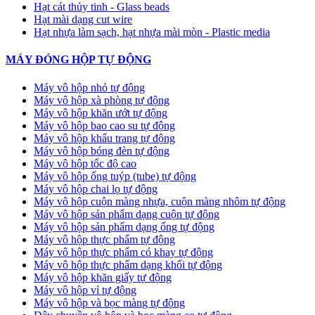
Hạt cát thủy tinh - Glass beads
Hạt mài dạng cut wire
Hạt nhựa làm sạch, hạt nhựa mài mòn - Plastic media
MÁY ĐÓNG HỘP TỰ ĐỘNG
Máy vô hộp nhỏ tự động
Máy vô hộp xà phòng tự động
Máy vô hộp khăn ướt tự động
Máy vô hộp bao cao su tự động
Máy vô hộp khẩu trang tự động
Máy vô hộp bóng đèn tự động
Máy vô hộp tốc độ cao
Máy vô hộp ống tuýp (tube) tự động
Máy vô hộp chai lọ tự động
Máy vô hộp cuộn màng nhựa, cuộn màng nhôm tự động
Máy vô hộp sản phẩm dạng cuộn tự động
Máy vô hộp sản phẩm dạng ống tự động
Máy vô hộp thực phẩm tự động
Máy vô hộp thực phẩm có khay tự động
Máy vô hộp thực phẩm dạng khối tự động
Máy vô hộp khăn giấy tự động
Máy vô hộp vỉ tự động
Máy vô hộp và bọc màng tự động