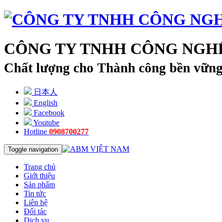
CÔNG TY TNHH CÔNG NGHỆ
Chất lượng cho Thành công bền vữn
日本人
English
Facebook
Youtube
Hotline
0908700277
Toggle navigation
Trang chủ
Giới thiệu
Sản phẩm
Tin tức
Liên hệ
Đối tác
Dịch vụ