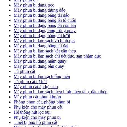
Máy phun bi dạng treo
Máy phun bi dạng thùng đảo
Máy phun bi dạng băng tải đảo
Máy phun bi dạng băng tải lô cuốn
Máy phun bi dạng băng tải con lăn
Máy phun bi dạng tang trống quay
Máy phun bi dạng băng tải lưới
Máy phun bi làm sạch vỏ bình gas
Máy phun bi dạng băng tải đai
Máy phun bi làm sạch kết cấu thép
Máy phun bi làm sạch chi tiết đúc, sản phẩm đúc
Máy phun bi dạng mâm quay
Máy phun bi dạng bàn quay
Tủ phun cát
Máy phun bi làm sạch ống thép
Tủ phun cát tự hút
Máy phun cát áp lực cao
Máy phun bi làm sạch thép hình, thép tấm, dầm thép
Máy phun cát phun khuôn
Phòng phun cát, phòng phun bi
Phụ kiện cho máy phun cát
Hệ thống hút lọc bụi
Phụ kiện cho máy phun bi
Thiết bị bảo hộ phun cát