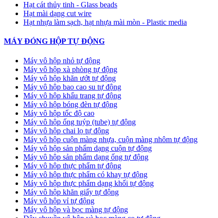
Hạt cát thủy tinh - Glass beads
Hạt mài dạng cut wire
Hạt nhựa làm sạch, hạt nhựa mài mòn - Plastic media
MÁY ĐÓNG HỘP TỰ ĐỘNG
Máy vô hộp nhỏ tự động
Máy vô hộp xà phòng tự động
Máy vô hộp khăn ướt tự động
Máy vô hộp bao cao su tự động
Máy vô hộp khẩu trang tự động
Máy vô hộp bóng đèn tự động
Máy vô hộp tốc độ cao
Máy vô hộp ống tuýp (tube) tự động
Máy vô hộp chai lọ tự động
Máy vô hộp cuộn màng nhựa, cuộn màng nhôm tự động
Máy vô hộp sản phẩm dạng cuộn tự động
Máy vô hộp sản phẩm dạng ống tự động
Máy vô hộp thực phẩm tự động
Máy vô hộp thực phẩm có khay tự động
Máy vô hộp thực phẩm dạng khối tự động
Máy vô hộp khăn giấy tự động
Máy vô hộp vỉ tự động
Máy vô hộp và bọc màng tự động