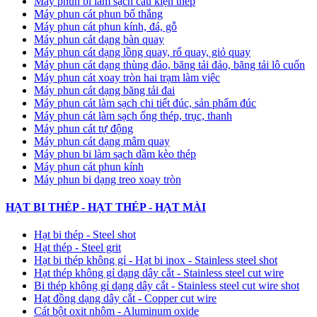
Máy phun bi làm sạch cấu kiện thép
Máy phun cát phun bố thắng
Máy phun cát phun kính, đá, gỗ
Máy phun cát dạng bàn quay
Máy phun cát dạng lồng quay, rổ quay, giỏ quay
Máy phun cát dạng thùng đảo, băng tải đảo, băng tải lô cuốn
Máy phun cát xoay tròn hai trạm làm việc
Máy phun cát dạng băng tải đai
​Máy phun cát làm sạch chi tiết đúc, sản phẩm đúc
Máy phun cát làm sạch ống thép, trục, thanh
Máy phun cát tự động
​Máy phun cát dạng mâm quay
Máy phun bi làm sạch dầm kèo thép
Máy phun cát phun kính
Máy phun bi dạng treo xoay tròn
HẠT BI THÉP - HẠT THÉP - HẠT MÀI
Hạt bi thép - Steel shot
Hạt thép - Steel grit
Hạt bi thép không gỉ - Hạt bi inox - Stainless steel shot
Hạt thép không gỉ dạng dây cắt - Stainless steel cut wire
Bi thép không gỉ dạng dây cắt - Stainless steel cut wire shot
Hạt đồng dạng dây cắt - Copper cut wire
Cát bột oxit nhôm - Aluminum oxide