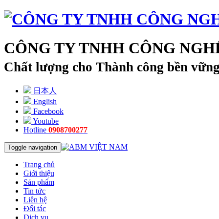
CÔNG TY TNHH CÔNG NGHỆ
Chất lượng cho Thành công bền vữn
日本人
English
Facebook
Youtube
Hotline
0908700277
Toggle navigation
Trang chủ
Giới thiệu
Sản phẩm
Tin tức
Liên hệ
Đối tác
Dịch vụ