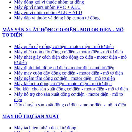
Máy đóng gói vỉ thuốc nhôm tự động
​Máy ép vỉ nhựa nhôm PVC + ALU
​Máy ép vỉ nhôm nhôm ALU + ALU
Máy dập vỉ thuốc và đóng hộp carton tự động
MÁY SẢN XUẤT ĐỘNG CƠ ĐIỆN - MOTOR ĐIỆN - MÔ
TƠ ĐIỆN
Máy quấn dây động cơ điện - motor điện - mô tơ điện
Máy nhét cuộn dây động cơ điện - motor điện - mô tơ điện
Máy nhét giấy cách điện cho động cơ điện - motor điện - mô
tơ điện
Máy định hình động cơ điện - motor điện - mô tơ điện
Máy may cuộn dây động cơ điện - motor điện - mô tơ điện
Máy ngâm tẩm động cơ điện - motor điện - mô tơ điện
Máy kiểm tra động cơ điện - motor điện - mô tơ điện
Phụ kiện cho sản xuất động cơ điện - motor điện - mô tơ điện
Máy hỗ trợ cho sản xuất động cơ điện - motor điện - mô tơ
điện
Dây chuyền sản xuất động cơ điện - motor điện - mô tơ điện
MÁY HỖ TRỢ SẢN XUẤT
Máy tách tem nhãn decal tự động