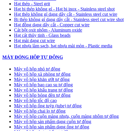
Hạt thép - Steel grit
Hạt bi thép không gỉ - Hạt bi inox - Stainless steel shot
Hạt thép không gỉ dạng dây cắt - Stainless steel cut wire
Bi thép không gỉ dạng dây cắt - Stainless steel cut wire shot
Hạt đồng dạng dây cắt - Copper cut wire
Cát bột oxit nhôm - Aluminum oxide
Hạt cát thủy tinh - Glass beads
Hạt mài dạng cut wire
Hạt nhựa làm sạch, hạt nhựa mài mòn - Plastic media
MÁY ĐÓNG HỘP TỰ ĐỘNG
Máy vô hộp nhỏ tự động
Máy vô hộp xà phòng tự động
Máy vô hộp khăn ướt tự động
Máy vô hộp bao cao su tự động
Máy vô hộp khẩu trang tự động
Máy vô hộp bóng đèn tự động
Máy vô hộp tốc độ cao
Máy vô hộp ống tuýp (tube) tự động
Máy vô hộp chai lọ tự động
Máy vô hộp cuộn màng nhựa, cuộn màng nhôm tự động
Máy vô hộp sản phẩm dạng cuộn tự động
Máy vô hộp sản phẩm dạng ống tự động