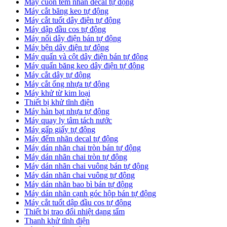
Máy cuốn tem nhãn decal tự động
Máy cắt băng keo tự động
Máy cắt tuốt dây điện tự động
Máy dập đầu cos tự động
Máy nối dây điện bán tự động
Máy bện dây điện tự động
Máy quấn và cột dây điện bán tự động
Máy quấn băng keo dây điện tự động
Máy cắt dây tự động
Máy cắt ống nhựa tự động
Máy khử từ kim loại
Thiết bị khử tĩnh điện
Máy hàn bạt nhựa tự động
Máy quay ly tâm tách nước
Máy gấp giấy tự động
Máy đếm nhãn decal tự động
Máy dán nhãn chai tròn bán tự động
Máy dán nhãn chai tròn tự động
Máy dán nhãn chai vuông bán tự động
Máy dán nhãn chai vuông tự động
Máy dán nhãn bao bì bán tự động
Máy dán nhãn cạnh góc hộp bán tự động
Máy cắt tuốt dập đầu cos tự động
Thiết bị trao đổi nhiệt dạng tấm
Thanh khử tĩnh điện