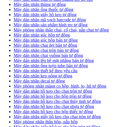
​Máy dán nhãn thùng tự động
Máy dán nhãn ống thuốc tự động
​Máy dán nhãn giấy hồ keo tự động
​Máy dán nhãn mã vạch barcode tự động
​Máy dán nhãn sản phẩm hình trụ tự động
Máy phóng nhãn thân chai, cổ chai, nắp chai tự động
​Máy dán nhãn góc hộp tự động
Máy dán nhãn góc hộp bán tự động
​Máy dán nhãn chai dẹt bán tự động
Máy dán nhãn chai tròn bán tự động
Máy dán nhãn chai vuông bán tự động
Máy dán nhãn lên bề mặt phẵng bán tự động
​Máy dán nhãn ống tuýp tube bán tự động
Máy dán nhãn thiết kế theo yêu cầu
​Máy dán nhãn keo nóng tự động
Máy dán nhãn decal tự động
Máy phóng nhãn màng co hộp, bình, lọ, hũ tự động
Máy dán nhãn hồ keo cho chai tròn tự động
Máy dán nhãn hồ keo cho hộp tròn tự động
Máy dán nhãn hồ keo cho chai thủy tinh tự động
Máy dán nhãn hồ keo cho chai nhựa tự động
Máy dán nhãn hồ keo cho hộp thiếc tự động
Máy dán nhãn giấy hồ keo cho chai tròn tự động
Máy phóng nhãn thân hộp, nắp hộp
Máy dán nhãn giấy hồ keo cho hộp tròn tự động