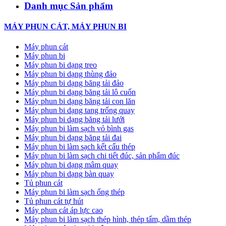
Danh mục Sản phẩm
MÁY PHUN CÁT, MÁY PHUN BI
Máy phun cát
Máy phun bi
Máy phun bi dạng treo
Máy phun bi dạng thùng đảo
Máy phun bi dạng băng tải đảo
Máy phun bi dạng băng tải lô cuốn
Máy phun bi dạng băng tải con lăn
Máy phun bi dạng tang trống quay
Máy phun bi dạng băng tải lưới
Máy phun bi làm sạch vỏ bình gas
Máy phun bi dạng băng tải đai
Máy phun bi làm sạch kết cấu thép
Máy phun bi làm sạch chi tiết đúc, sản phẩm đúc
Máy phun bi dạng mâm quay
Máy phun bi dạng bàn quay
Tủ phun cát
Máy phun bi làm sạch ống thép
Tủ phun cát tự hút
Máy phun cát áp lực cao
Máy phun bi làm sạch thép hình, thép tấm, dầm thép