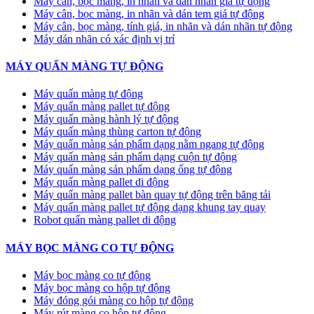
Máy cân, bọc màng, in nhãn và dán nhãn giá tự động
Máy cân, bọc màng, in nhãn và dán tem giá tự động
Máy cân, bọc màng, tính giá, in nhãn và dán nhãn tự động
Máy dán nhãn có xác định vị trí
MÁY QUẤN MÀNG TỰ ĐỘNG
Máy quấn màng tự động
​Máy quấn màng pallet tự động
Máy quấn màng hành lý tự động
Máy quấn màng thùng carton tự động
Máy quấn màng sản phẩm dạng nằm ngang tự động
Máy quấn màng sản phẩm dạng cuộn tự động
Máy quấn màng sản phẩm dạng ống tự động
Máy quấn màng pallet di động
Máy quấn màng pallet bàn quay tự động trên băng tải
Máy quấn màng pallet tự động dạng khung tay quay
Robot quấn màng pallet di động
MÁY BỌC MÀNG CO TỰ ĐỘNG
Máy bọc màng co tự động
Máy bọc màng co hộp tự động
Máy đóng gói màng co hộp tự động
Máy rút màng co hộp tự động