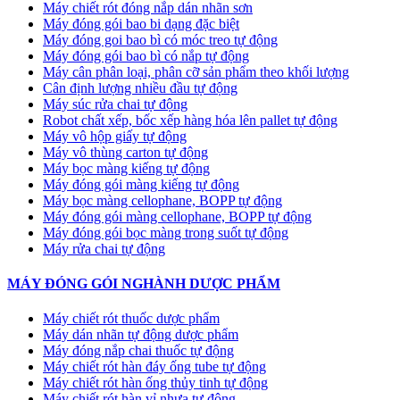
Máy chiết rót đóng nắp dán nhãn sơn
Máy đóng gói bao bi dạng đặc biệt
Máy đóng goi bao bì có móc treo tự động
Máy đóng gói bao bì có nắp tự động
Máy cân phân loại, phân cỡ sản phẩm theo khối lượng
Cân định lượng nhiều đầu tự động
Máy súc rửa chai tự động
Robot chất xếp, bốc xếp hàng hóa lên pallet tự động
Máy vô hộp giấy tự động
Máy vô thùng carton tự động
Máy bọc màng kiếng tự động
Máy đóng gói màng kiếng tự động
Máy bọc màng cellophane, BOPP tự động
Máy đóng gói màng cellophane, BOPP tự động
Máy đóng gói bọc màng trong suốt tự động
Máy rửa chai tự động
MÁY ĐÓNG GÓI NGHÀNH DƯỢC PHẨM
Máy chiết rót thuốc dược phẩm
Máy dán nhãn tự động dược phẩm
Máy đóng nắp chai thuốc tự động
Máy chiết rót hàn đáy ống tube tự động
Máy chiết rót hàn ống thủy tinh tự động
Máy chiết rót hàn vỉ nhựa tự động