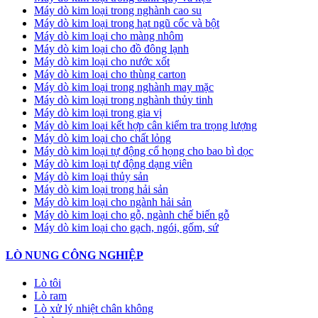
Máy dò kim loại trong nghành cao su
Máy dò kim loại trong hạt ngũ cốc và bột
Máy dò kim loại cho màng nhôm
Máy dò kim loại cho đồ đông lạnh
Máy dò kim loại cho nước xốt
Máy dò kim loại cho thùng carton
Máy dò kim loại trong nghành may mặc
Máy dò kim loại trong nghành thủy tinh
Máy dò kim loại trong gia vị
Máy dò kim loại kết hợp cân kiểm tra trọng lượng
Máy dò kim loại cho chất lỏng
Máy dò kim loại tự động cổ họng cho bao bì dọc
Máy dò kim loại tự động dạng viên
Máy dò kim loại thủy sản
Máy dò kim loại trong hải sản
Máy dò kim loại cho ngành hải sản
Máy dò kim loại cho gỗ, ngành chế biến gỗ
Máy dò kim loại cho gạch, ngói, gốm, sứ
LÒ NUNG CÔNG NGHIỆP
Lò tôi
Lò ram
Lò xử lý nhiệt chân không