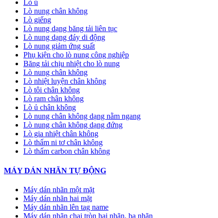
Lò ủ
Lò nung chân không
Lò giếng
Lò nung dạng băng tải liên tục
Lò nung dạng đáy di động
Lò nung giảm ứng suất
Phụ kiện cho lò nung công nghiệp
Băng tải chịu nhiệt cho lò nung
Lò nung chân không
Lò nhiệt luyện chân không
Lò tôi chân không
Lò ram chân không
Lò ủ chân không
Lò nung chân không dạng nằm ngang
Lò nung chân không dạng đứng
Lò gia nhiệt chân không
Lò thấm ni tơ chân không
Lò thấm carbon chân không
MÁY DÁN NHÃN TỰ ĐỘNG
Máy dán nhãn một mặt
Máy dán nhãn hai mặt
Máy dán nhãn lên tag name
Máy dán nhãn chai tròn hai nhãn, ba nhãn