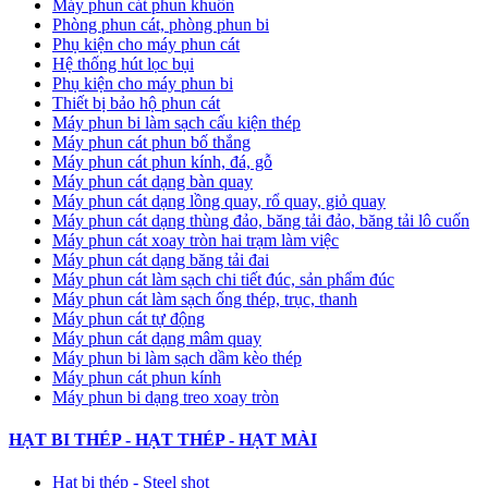
Máy phun cát phun khuôn
Phòng phun cát, phòng phun bi
Phụ kiện cho máy phun cát
Hệ thống hút lọc bụi
Phụ kiện cho máy phun bi
Thiết bị bảo hộ phun cát
Máy phun bi làm sạch cấu kiện thép
Máy phun cát phun bố thắng
Máy phun cát phun kính, đá, gỗ
Máy phun cát dạng bàn quay
Máy phun cát dạng lồng quay, rổ quay, giỏ quay
Máy phun cát dạng thùng đảo, băng tải đảo, băng tải lô cuốn
Máy phun cát xoay tròn hai trạm làm việc
Máy phun cát dạng băng tải đai
​Máy phun cát làm sạch chi tiết đúc, sản phẩm đúc
Máy phun cát làm sạch ống thép, trục, thanh
Máy phun cát tự động
​Máy phun cát dạng mâm quay
Máy phun bi làm sạch dầm kèo thép
Máy phun cát phun kính
Máy phun bi dạng treo xoay tròn
HẠT BI THÉP - HẠT THÉP - HẠT MÀI
Hạt bi thép - Steel shot