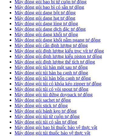
Máy đóng gói bao bì từ cuộn tự động
Máy đóng gói bao bì có sẵn tự động
Máy đóng gói dạng bột tự động
Máy đóng gói dạng hạt tự động
Máy đóng gói dạng lỏng tự động
Máy đóng gói dạng dịch đặc tự động
Máy đóng gói dạng khối tự động
Máy đóng gói dạng khối nằm ngang tự động
Máy đóng gói cân định lượng tự động
Máy đóng gói định lượng kiểu trục vít tự động
Máy đóng gói định lượng kiểu piston tự động
Máy đóng gói định lượng thể tích tự động
Máy đóng gói túi hàn mặt sau tự động
Máy đóng gói túi hàn ba cạnh tự động
Máy đóng gói túi hàn bốn cạnh tự động
Máy đóng gói túi có khóa kéo zipper tự động
Máy đóng gói túi có vòi spout tự động
Máy đóng gói túi đứng doypack tự động
Máy đóng gói sachet tự động
Máy đóng gói stick tự động
Máy đóng gói bánh kẹo tự động
Máy đóng gói túi từ cuộn tự động
Máy đóng gói túi có sẵn tự động
Máy đóng gói bao bì thuốc bảo vệ thực vật
Máy đóng gói túi thuốc bảo vệ thực vật