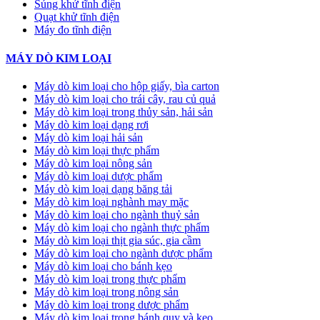
Súng khử tĩnh điện
Quạt khử tĩnh điện
Máy đo tĩnh điện
MÁY DÒ KIM LOẠI
Máy dò kim loại cho hộp giấy, bìa carton
Máy dò kim loại cho trái cây, rau củ quả
Máy dò kim loại trong thủy sản, hải sản
Máy dò kim loại dạng rơi
Máy dò kim loại hải sản
Máy dò kim loại thực phẩm
Máy dò kim loại nông sản
Máy dò kim loại dược phẩm
Máy dò kim loại dạng băng tải
Máy dò kim loại nghành may mặc
Máy dò kim loại cho ngành thuỷ sản
Máy dò kim loại cho ngành thực phẩm
Máy dò kim loại thịt gia súc, gia cầm
Máy dò kim loại cho ngành dược phẩm
Máy dò kim loại cho bánh kẹo
Máy dò kim loại trong thực phẩm
Máy dò kim loại trong nông sản
Máy dò kim loại trong dược phẩm
Máy dò kim loại trong bánh quy và kẹo