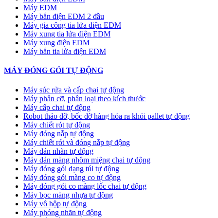
Máy EDM
Máy bắn điện EDM 2 đầu
Máy gia công tia lửa điện EDM
Máy xung tia lửa điện EDM
Máy xung điện EDM
Máy bắn tia lửa điện EDM
MÁY ĐÓNG GÓI TỰ ĐỘNG
Máy súc rửa và cấp chai tự động
Máy phân cỡ, phân loại theo kích thước
Máy cấp chai tự động
Robot tháo dỡ, bốc dỡ hàng hóa ra khỏi pallet tự động
Máy chiết rót tự động
Máy đóng nắp tự động
Máy chiết rót và đóng nắp tự động
Máy dán nhãn tự động
Máy dán màng nhôm miệng chai tự động
Máy đóng gói dạng túi tự động
Máy đóng gói màng co tự động
Máy đóng gói co màng lốc chai tự động
Máy bọc màng nhựa tự động
Máy vô hộp tự động
Máy phóng nhãn tự động