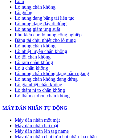
Lò ủ
Lò nung chân không
Lò giếng
Lò nung dạng băng tải liên tục
Lò nung dạng đáy di động
Lò nung giảm ứng suất
Phụ kiện cho lò nung công nghiệp
Băng tải chịu nhiệt cho lò nung
Lò nung chân không
Lò nhiệt luyện chân không
Lò tôi chân không
Lò ram chân không
Lò ủ chân không
Lò nung chân không dạng nằm ngang
Lò nung chân không dạng đứng
Lò gia nhiệt chân không
Lò thấm ni tơ chân không
Lò thấm carbon chân không
MÁY DÁN NHÃN TỰ ĐỘNG
Máy dán nhãn một mặt
Máy dán nhãn hai mặt
Máy dán nhãn lên tag name
Máy dán nhãn chai tròn hai nhãn, ba nhãn