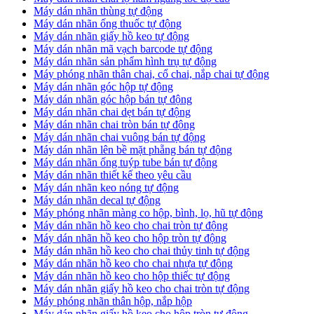
​Máy dán nhãn thùng tự động
Máy dán nhãn ống thuốc tự động
​Máy dán nhãn giấy hồ keo tự động
​Máy dán nhãn mã vạch barcode tự động
​Máy dán nhãn sản phẩm hình trụ tự động
Máy phóng nhãn thân chai, cổ chai, nắp chai tự động
​Máy dán nhãn góc hộp tự động
Máy dán nhãn góc hộp bán tự động
​Máy dán nhãn chai dẹt bán tự động
Máy dán nhãn chai tròn bán tự động
Máy dán nhãn chai vuông bán tự động
Máy dán nhãn lên bề mặt phẵng bán tự động
​Máy dán nhãn ống tuýp tube bán tự động
Máy dán nhãn thiết kế theo yêu cầu
​Máy dán nhãn keo nóng tự động
Máy dán nhãn decal tự động
Máy phóng nhãn màng co hộp, bình, lọ, hũ tự động
Máy dán nhãn hồ keo cho chai tròn tự động
Máy dán nhãn hồ keo cho hộp tròn tự động
Máy dán nhãn hồ keo cho chai thủy tinh tự động
Máy dán nhãn hồ keo cho chai nhựa tự động
Máy dán nhãn hồ keo cho hộp thiếc tự động
Máy dán nhãn giấy hồ keo cho chai tròn tự động
Máy phóng nhãn thân hộp, nắp hộp
Máy dán nhãn giấy hồ keo cho hộp tròn tự động