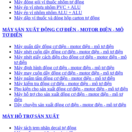
Máy đóng gói vỉ thuốc nhôm tự động
​Máy ép vỉ nhựa nhôm PVC + ALU
​Máy ép vỉ nhôm nhôm ALU + ALU
Máy dập vỉ thuốc và đóng hộp carton tự động
MÁY SẢN XUẤT ĐỘNG CƠ ĐIỆN - MOTOR ĐIỆN - MÔ
TƠ ĐIỆN
Máy quấn dây động cơ điện - motor điện - mô tơ điện
Máy nhét cuộn dây động cơ điện - motor điện - mô tơ điện
Máy nhét giấy cách điện cho động cơ điện - motor điện - mô
tơ điện
Máy định hình động cơ điện - motor điện - mô tơ điện
Máy may cuộn dây động cơ điện - motor điện - mô tơ điện
Máy ngâm tẩm động cơ điện - motor điện - mô tơ điện
Máy kiểm tra động cơ điện - motor điện - mô tơ điện
Phụ kiện cho sản xuất động cơ điện - motor điện - mô tơ điện
Máy hỗ trợ cho sản xuất động cơ điện - motor điện - mô tơ
điện
Dây chuyền sản xuất động cơ điện - motor điện - mô tơ điện
MÁY HỖ TRỢ SẢN XUẤT
Máy tách tem nhãn decal tự động