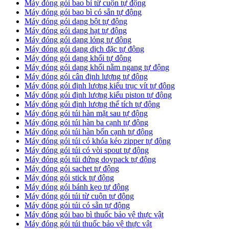
Máy đóng gói bao bì từ cuộn tự động
Máy đóng gói bao bì có sẵn tự động
Máy đóng gói dạng bột tự động
Máy đóng gói dạng hạt tự động
Máy đóng gói dạng lỏng tự động
Máy đóng gói dạng dịch đặc tự động
Máy đóng gói dạng khối tự động
Máy đóng gói dạng khối nằm ngang tự động
Máy đóng gói cân định lượng tự động
Máy đóng gói định lượng kiểu trục vít tự động
Máy đóng gói định lượng kiểu piston tự động
Máy đóng gói định lượng thể tích tự động
Máy đóng gói túi hàn mặt sau tự động
Máy đóng gói túi hàn ba cạnh tự động
Máy đóng gói túi hàn bốn cạnh tự động
Máy đóng gói túi có khóa kéo zipper tự động
Máy đóng gói túi có vòi spout tự động
Máy đóng gói túi đứng doypack tự động
Máy đóng gói sachet tự động
Máy đóng gói stick tự động
Máy đóng gói bánh kẹo tự động
Máy đóng gói túi từ cuộn tự động
Máy đóng gói túi có sẵn tự động
Máy đóng gói bao bì thuốc bảo vệ thực vật
Máy đóng gói túi thuốc bảo vệ thực vật