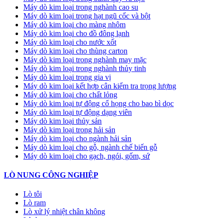
Máy dò kim loại trong nghành cao su
Máy dò kim loại trong hạt ngũ cốc và bột
Máy dò kim loại cho màng nhôm
Máy dò kim loại cho đồ đông lạnh
Máy dò kim loại cho nước xốt
Máy dò kim loại cho thùng carton
Máy dò kim loại trong nghành may mặc
Máy dò kim loại trong nghành thủy tinh
Máy dò kim loại trong gia vị
Máy dò kim loại kết hợp cân kiểm tra trọng lượng
Máy dò kim loại cho chất lỏng
Máy dò kim loại tự động cổ họng cho bao bì dọc
Máy dò kim loại tự động dạng viên
Máy dò kim loại thủy sản
Máy dò kim loại trong hải sản
Máy dò kim loại cho ngành hải sản
Máy dò kim loại cho gỗ, ngành chế biến gỗ
Máy dò kim loại cho gạch, ngói, gốm, sứ
LÒ NUNG CÔNG NGHIỆP
Lò tôi
Lò ram
Lò xử lý nhiệt chân không