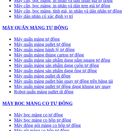
Máy cân, bọc màng, in nhãn và dán nhãn giá tự động
Máy cân, bọc màng, in nhãn và dán tem giá tự động
Máy cân, bọc màng, tính giá, in nhãn và dán nhãn tự động
Máy dán nhãn có xác định vị trí
MÁY QUẤN MÀNG TỰ ĐỘNG
Máy quấn màng tự động
​Máy quấn màng pallet tự động
Máy quấn màng hành lý tự động
Máy quấn màng thùng carton tự động
Máy quấn màng sản phẩm dạng nằm ngang tự động
Máy quấn màng sản phẩm dạng cuộn tự động
Máy quấn màng sản phẩm dạng ống tự động
Máy quấn màng pallet di động
Máy quấn màng pallet bàn quay tự động trên băng tải
Máy quấn màng pallet tự động dạng khung tay quay
Robot quấn màng pallet di động
MÁY BỌC MÀNG CO TỰ ĐỘNG
Máy bọc màng co tự động
Máy bọc màng co hộp tự động
Máy đóng gói màng co hộp tự động
Máy rút màng co hộp tự động