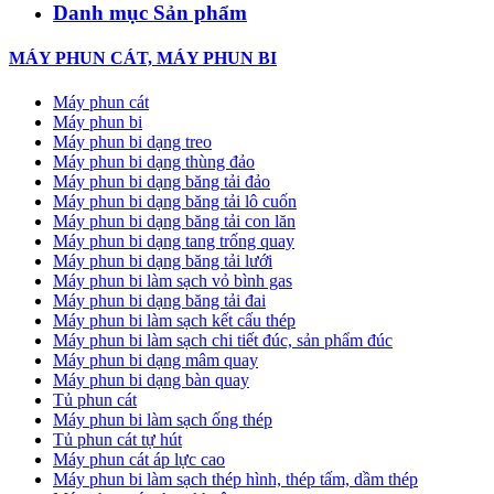
Danh mục Sản phẩm
MÁY PHUN CÁT, MÁY PHUN BI
Máy phun cát
Máy phun bi
Máy phun bi dạng treo
Máy phun bi dạng thùng đảo
Máy phun bi dạng băng tải đảo
Máy phun bi dạng băng tải lô cuốn
Máy phun bi dạng băng tải con lăn
Máy phun bi dạng tang trống quay
Máy phun bi dạng băng tải lưới
Máy phun bi làm sạch vỏ bình gas
Máy phun bi dạng băng tải đai
Máy phun bi làm sạch kết cấu thép
Máy phun bi làm sạch chi tiết đúc, sản phẩm đúc
Máy phun bi dạng mâm quay
Máy phun bi dạng bàn quay
Tủ phun cát
Máy phun bi làm sạch ống thép
Tủ phun cát tự hút
Máy phun cát áp lực cao
Máy phun bi làm sạch thép hình, thép tấm, dầm thép