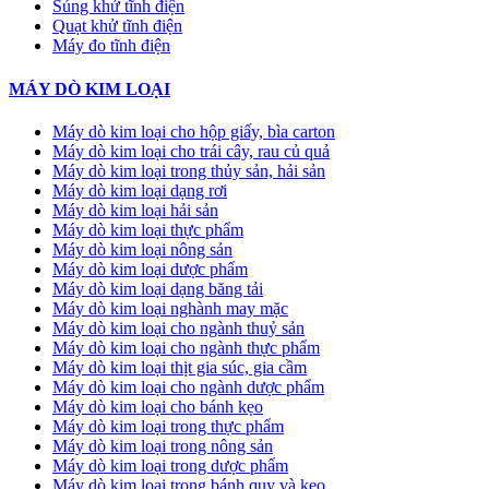
Súng khử tĩnh điện
Quạt khử tĩnh điện
Máy đo tĩnh điện
MÁY DÒ KIM LOẠI
Máy dò kim loại cho hộp giấy, bìa carton
Máy dò kim loại cho trái cây, rau củ quả
Máy dò kim loại trong thủy sản, hải sản
Máy dò kim loại dạng rơi
Máy dò kim loại hải sản
Máy dò kim loại thực phẩm
Máy dò kim loại nông sản
Máy dò kim loại dược phẩm
Máy dò kim loại dạng băng tải
Máy dò kim loại nghành may mặc
Máy dò kim loại cho ngành thuỷ sản
Máy dò kim loại cho ngành thực phẩm
Máy dò kim loại thịt gia súc, gia cầm
Máy dò kim loại cho ngành dược phẩm
Máy dò kim loại cho bánh kẹo
Máy dò kim loại trong thực phẩm
Máy dò kim loại trong nông sản
Máy dò kim loại trong dược phẩm
Máy dò kim loại trong bánh quy và kẹo