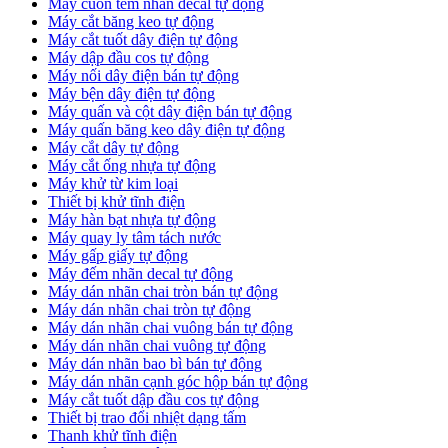
Máy cuốn tem nhãn decal tự động
Máy cắt băng keo tự động
Máy cắt tuốt dây điện tự động
Máy dập đầu cos tự động
Máy nối dây điện bán tự động
Máy bện dây điện tự động
Máy quấn và cột dây điện bán tự động
Máy quấn băng keo dây điện tự động
Máy cắt dây tự động
Máy cắt ống nhựa tự động
Máy khử từ kim loại
Thiết bị khử tĩnh điện
Máy hàn bạt nhựa tự động
Máy quay ly tâm tách nước
Máy gấp giấy tự động
Máy đếm nhãn decal tự động
Máy dán nhãn chai tròn bán tự động
Máy dán nhãn chai tròn tự động
Máy dán nhãn chai vuông bán tự động
Máy dán nhãn chai vuông tự động
Máy dán nhãn bao bì bán tự động
Máy dán nhãn cạnh góc hộp bán tự động
Máy cắt tuốt dập đầu cos tự động
Thiết bị trao đổi nhiệt dạng tấm
Thanh khử tĩnh điện