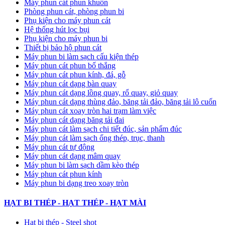
Máy phun cát phun khuôn
Phòng phun cát, phòng phun bi
Phụ kiện cho máy phun cát
Hệ thống hút lọc bụi
Phụ kiện cho máy phun bi
Thiết bị bảo hộ phun cát
Máy phun bi làm sạch cấu kiện thép
Máy phun cát phun bố thắng
Máy phun cát phun kính, đá, gỗ
Máy phun cát dạng bàn quay
Máy phun cát dạng lồng quay, rổ quay, giỏ quay
Máy phun cát dạng thùng đảo, băng tải đảo, băng tải lô cuốn
Máy phun cát xoay tròn hai trạm làm việc
Máy phun cát dạng băng tải đai
​Máy phun cát làm sạch chi tiết đúc, sản phẩm đúc
Máy phun cát làm sạch ống thép, trục, thanh
Máy phun cát tự động
​Máy phun cát dạng mâm quay
Máy phun bi làm sạch dầm kèo thép
Máy phun cát phun kính
Máy phun bi dạng treo xoay tròn
HẠT BI THÉP - HẠT THÉP - HẠT MÀI
Hạt bi thép - Steel shot