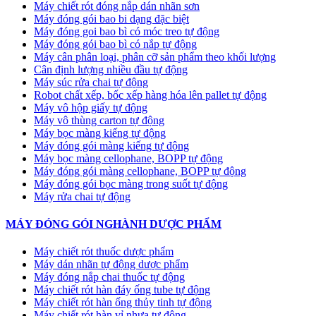
Máy chiết rót đóng nắp dán nhãn sơn
Máy đóng gói bao bi dạng đặc biệt
Máy đóng goi bao bì có móc treo tự động
Máy đóng gói bao bì có nắp tự động
Máy cân phân loại, phân cỡ sản phẩm theo khối lượng
Cân định lượng nhiều đầu tự động
Máy súc rửa chai tự động
Robot chất xếp, bốc xếp hàng hóa lên pallet tự động
Máy vô hộp giấy tự động
Máy vô thùng carton tự động
Máy bọc màng kiếng tự động
Máy đóng gói màng kiếng tự động
Máy bọc màng cellophane, BOPP tự động
Máy đóng gói màng cellophane, BOPP tự động
Máy đóng gói bọc màng trong suốt tự động
Máy rửa chai tự động
MÁY ĐÓNG GÓI NGHÀNH DƯỢC PHẨM
Máy chiết rót thuốc dược phẩm
Máy dán nhãn tự động dược phẩm
Máy đóng nắp chai thuốc tự động
Máy chiết rót hàn đáy ống tube tự động
Máy chiết rót hàn ống thủy tinh tự động
Máy chiết rót hàn vỉ nhựa tự động