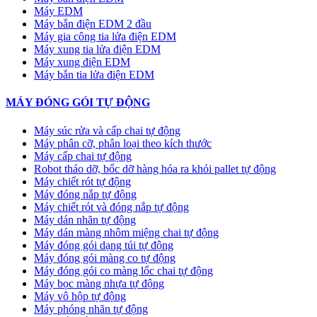
Máy EDM
Máy bắn điện EDM 2 đầu
Máy gia công tia lửa điện EDM
Máy xung tia lửa điện EDM
Máy xung điện EDM
Máy bắn tia lửa điện EDM
MÁY ĐÓNG GÓI TỰ ĐỘNG
Máy súc rửa và cấp chai tự động
Máy phân cỡ, phân loại theo kích thước
Máy cấp chai tự động
Robot tháo dỡ, bốc dỡ hàng hóa ra khỏi pallet tự động
Máy chiết rót tự động
Máy đóng nắp tự động
Máy chiết rót và đóng nắp tự động
Máy dán nhãn tự động
Máy dán màng nhôm miệng chai tự động
Máy đóng gói dạng túi tự động
Máy đóng gói màng co tự động
Máy đóng gói co màng lốc chai tự động
Máy bọc màng nhựa tự động
Máy vô hộp tự động
Máy phóng nhãn tự động