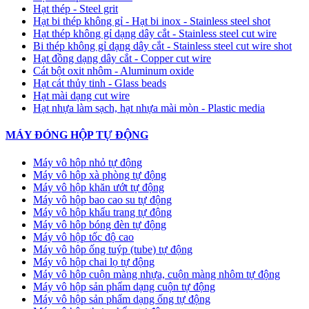
Hạt thép - Steel grit
Hạt bi thép không gỉ - Hạt bi inox - Stainless steel shot
Hạt thép không gỉ dạng dây cắt - Stainless steel cut wire
Bi thép không gỉ dạng dây cắt - Stainless steel cut wire shot
Hạt đồng dạng dây cắt - Copper cut wire
Cát bột oxit nhôm - Aluminum oxide
Hạt cát thủy tinh - Glass beads
Hạt mài dạng cut wire
Hạt nhựa làm sạch, hạt nhựa mài mòn - Plastic media
MÁY ĐÓNG HỘP TỰ ĐỘNG
Máy vô hộp nhỏ tự động
Máy vô hộp xà phòng tự động
Máy vô hộp khăn ướt tự động
Máy vô hộp bao cao su tự động
Máy vô hộp khẩu trang tự động
Máy vô hộp bóng đèn tự động
Máy vô hộp tốc độ cao
Máy vô hộp ống tuýp (tube) tự động
Máy vô hộp chai lọ tự động
Máy vô hộp cuộn màng nhựa, cuộn màng nhôm tự động
Máy vô hộp sản phẩm dạng cuộn tự động
Máy vô hộp sản phẩm dạng ống tự động