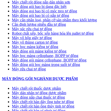
Máy chiết rót đóng nắp dán nhãn sơn
Máy đóng gói bao bi dạng đặc biệt
Máy đóng goi bao bì có móc treo tự động
Máy đóng gói bao bì có nắp tự động
Máy cân phân loại, phân cỡ sản phẩm theo khối lượng
Cân định lượng nhiều đầu tự động
Máy súc rửa chai tự động
Robot chất xếp, bốc xếp hàng hóa lên pallet tự động
Máy vô hộp giấy tự động
Máy vô thùng carton tự động
Máy bọc màng kiếng tự động
Máy đóng gói màng kiếng tự động
Máy bọc màng cellophane, BOPP tự động
Máy đóng gói màng cellophane, BOPP tự động
Máy đóng gói bọc màng trong suốt tự động
Máy rửa chai tự động
MÁY ĐÓNG GÓI NGHÀNH DƯỢC PHẨM
Máy chiết rót thuốc dược phẩm
Máy dán nhãn tự động dược phẩm
Máy đóng nắp chai thuốc tự động
Máy chiết rót hàn đáy ống tube tự động
Máy chiết rót hàn ống thủy tinh tự động
Máy chiết rót hàn vỉ nhựa tự động