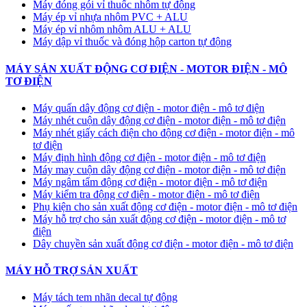
Máy đóng gói vỉ thuốc nhôm tự động
​Máy ép vỉ nhựa nhôm PVC + ALU
​Máy ép vỉ nhôm nhôm ALU + ALU
Máy dập vỉ thuốc và đóng hộp carton tự động
MÁY SẢN XUẤT ĐỘNG CƠ ĐIỆN - MOTOR ĐIỆN - MÔ
TƠ ĐIỆN
Máy quấn dây động cơ điện - motor điện - mô tơ điện
Máy nhét cuộn dây động cơ điện - motor điện - mô tơ điện
Máy nhét giấy cách điện cho động cơ điện - motor điện - mô
tơ điện
Máy định hình động cơ điện - motor điện - mô tơ điện
Máy may cuộn dây động cơ điện - motor điện - mô tơ điện
Máy ngâm tẩm động cơ điện - motor điện - mô tơ điện
Máy kiểm tra động cơ điện - motor điện - mô tơ điện
Phụ kiện cho sản xuất động cơ điện - motor điện - mô tơ điện
Máy hỗ trợ cho sản xuất động cơ điện - motor điện - mô tơ
điện
Dây chuyền sản xuất động cơ điện - motor điện - mô tơ điện
MÁY HỖ TRỢ SẢN XUẤT
Máy tách tem nhãn decal tự động