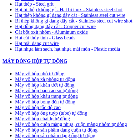
Hạt thép - Steel grit
Hạt bi thép không gỉ - Hạt bi inox - Stainless steel shot
Hạt thép không gỉ dạng dây cắt - Stainless steel cut wire
Bi thép không gỉ dạng dây cắt - Stainless steel cut wire shot
Hạt đồng dạng dây cắt - Copper cut wire
Cát bột oxit nhôm - Aluminum oxide
Hạt cát thủy tinh - Glass beads
Hạt mài dạng cut wire
Hạt nhựa làm sạch, hạt nhựa mài mòn - Plastic media
MÁY ĐÓNG HỘP TỰ ĐỘNG
Máy vô hộp nhỏ tự động
Máy vô hộp xà phòng tự động
Máy vô hộp khăn ướt tự động
Máy vô hộp bao cao su tự động
Máy vô hộp khẩu trang tự động
Máy vô hộp bóng đèn tự động
Máy vô hộp tốc độ cao
Máy vô hộp ống tuýp (tube) tự động
Máy vô hộp chai lọ tự động
Máy vô hộp cuộn màng nhựa, cuộn màng nhôm tự động
Máy vô hộp sản phẩm dạng cuộn tự động
Máy vô hộp sản phẩm dạng ống tự động