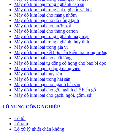
Máy dò kim loại trong nghành cao su
Máy dò kim loại trong hạt ngũ cốc và bột
Máy dò kim loại cho màng nhôm
Máy dò kim loại cho đồ đông lạnh
Máy dò kim loại cho nước xốt
Máy dò kim loại cho thùng carton
Máy dò kim loại trong nghành may mặc
Máy dò kim loại trong nghành thủy tinh
Máy dò kim loại trong gia vị
Máy dò kim loại kết hợp cân kiểm tra trọng lượng
Máy dò kim loại cho chất lỏng
Máy dò kim loại tự động cổ họng cho bao bì dọc
Máy dò kim loại tự động dạng viên
Máy dò kim loại thủy sản
Máy dò kim loại trong hải sản
Máy dò kim loại cho ngành hải sản
Máy dò kim loại cho gỗ, ngành chế biến gỗ
Máy dò kim loại cho gạch, ngói, gốm, sứ
LÒ NUNG CÔNG NGHIỆP
Lò tôi
Lò ram
Lò xử lý nhiệt chân không