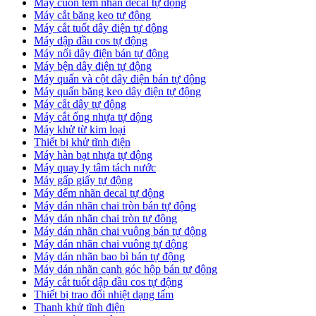
Máy cuốn tem nhãn decal tự động
Máy cắt băng keo tự động
Máy cắt tuốt dây điện tự động
Máy dập đầu cos tự động
Máy nối dây điện bán tự động
Máy bện dây điện tự động
Máy quấn và cột dây điện bán tự động
Máy quấn băng keo dây điện tự động
Máy cắt dây tự động
Máy cắt ống nhựa tự động
Máy khử từ kim loại
Thiết bị khử tĩnh điện
Máy hàn bạt nhựa tự động
Máy quay ly tâm tách nước
Máy gấp giấy tự động
Máy đếm nhãn decal tự động
Máy dán nhãn chai tròn bán tự động
Máy dán nhãn chai tròn tự động
Máy dán nhãn chai vuông bán tự động
Máy dán nhãn chai vuông tự động
Máy dán nhãn bao bì bán tự động
Máy dán nhãn cạnh góc hộp bán tự động
Máy cắt tuốt dập đầu cos tự động
Thiết bị trao đổi nhiệt dạng tấm
Thanh khử tĩnh điện