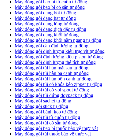
Máy đóng gói bao bì từ cuộn tự động
Máy đóng gói bao bì có sẵn tự động
Máy đóng gói dạng bột tự động
Máy đóng gói dạng hạt tự động
Máy đóng gói dạng lỏng tự động
Máy đóng gói dạng dịch đặc tự động
Máy đóng gói dạng khối tự động
Máy đóng gói dạng khối nằm ngang tự động
Máy đóng gói cân định lượng tự động
Máy đóng gói định lượng kiểu trục vít tự động
Máy đóng gói định lượng kiểu piston tự động
Máy đóng gói định lượng thể tích tự động
Máy đóng gói túi hàn mặt sau tự động
Máy đóng gói túi hàn ba cạnh tự động
Máy đóng gói túi hàn bốn cạnh tự động
Máy đóng gói túi có khóa kéo zipper tự động
Máy đóng gói túi có vòi spout tự động
Máy đóng gói túi đứng doypack tự động
Máy đóng gói sachet tự động
Máy đóng gói stick tự động
Máy đóng gói bánh kẹo tự động
Máy đóng gói túi từ cuộn tự động
Máy đóng gói túi có sẵn tự động
Máy đóng gói bao bì thuốc bảo vệ thực vật
Máy đóng gói túi thuốc bảo vệ thực vật