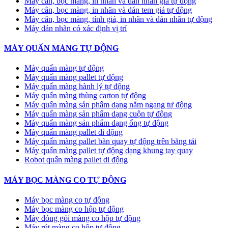
Máy cân, bọc màng, in nhãn và dán nhãn giá tự động
Máy cân, bọc màng, in nhãn và dán tem giá tự động
Máy cân, bọc màng, tính giá, in nhãn và dán nhãn tự động
Máy dán nhãn có xác định vị trí
MÁY QUẤN MÀNG TỰ ĐỘNG
Máy quấn màng tự động
​Máy quấn màng pallet tự động
Máy quấn màng hành lý tự động
Máy quấn màng thùng carton tự động
Máy quấn màng sản phẩm dạng nằm ngang tự động
Máy quấn màng sản phẩm dạng cuộn tự động
Máy quấn màng sản phẩm dạng ống tự động
Máy quấn màng pallet di động
Máy quấn màng pallet bàn quay tự động trên băng tải
Máy quấn màng pallet tự động dạng khung tay quay
Robot quấn màng pallet di động
MÁY BỌC MÀNG CO TỰ ĐỘNG
Máy bọc màng co tự động
Máy bọc màng co hộp tự động
Máy đóng gói màng co hộp tự động
Máy rút màng co hộp tự động