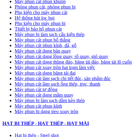
Máy phun cát phun khuôn
Phòng phun cát, phòng phun bi
Phụ kiện cho máy phun cát
Hệ thống hút lọc bụi
Phụ kiện cho máy phun bi
Thiết bị bảo hộ phun cát
Máy phun bi làm sạch cấu kiện thép
Máy phun cát phun bố thắng
Máy phun cát phun kính, đá, gỗ
Máy phun cát dạng bàn quay
Máy phun cát dạng lồng quay, rổ quay, giỏ quay
Máy phun cát dạng thùng đảo, băng tải đảo, băng tải lô cuốn
Máy phun cát xoay tròn hai trạm làm việc
Máy phun cát dạng băng tải đai
​Máy phun cát làm sạch chi tiết đúc, sản phẩm đúc
Máy phun cát làm sạch ống thép, trục, thanh
Máy phun cát tự động
​Máy phun cát dạng mâm quay
Máy phun bi làm sạch dầm kèo thép
Máy phun cát phun kính
Máy phun bi dạng treo xoay tròn
HẠT BI THÉP - HẠT THÉP - HẠT MÀI
Hạt bi thép - Steel shot