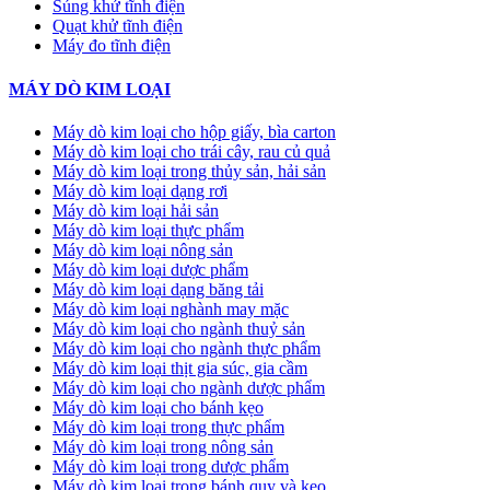
Súng khử tĩnh điện
Quạt khử tĩnh điện
Máy đo tĩnh điện
MÁY DÒ KIM LOẠI
Máy dò kim loại cho hộp giấy, bìa carton
Máy dò kim loại cho trái cây, rau củ quả
Máy dò kim loại trong thủy sản, hải sản
Máy dò kim loại dạng rơi
Máy dò kim loại hải sản
Máy dò kim loại thực phẩm
Máy dò kim loại nông sản
Máy dò kim loại dược phẩm
Máy dò kim loại dạng băng tải
Máy dò kim loại nghành may mặc
Máy dò kim loại cho ngành thuỷ sản
Máy dò kim loại cho ngành thực phẩm
Máy dò kim loại thịt gia súc, gia cầm
Máy dò kim loại cho ngành dược phẩm
Máy dò kim loại cho bánh kẹo
Máy dò kim loại trong thực phẩm
Máy dò kim loại trong nông sản
Máy dò kim loại trong dược phẩm
Máy dò kim loại trong bánh quy và kẹo