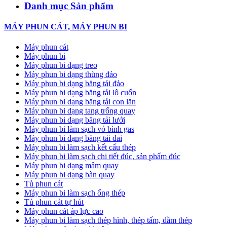
Danh mục Sản phẩm
MÁY PHUN CÁT, MÁY PHUN BI
Máy phun cát
Máy phun bi
Máy phun bi dạng treo
Máy phun bi dạng thùng đảo
Máy phun bi dạng băng tải đảo
Máy phun bi dạng băng tải lô cuốn
Máy phun bi dạng băng tải con lăn
Máy phun bi dạng tang trống quay
Máy phun bi dạng băng tải lưới
Máy phun bi làm sạch vỏ bình gas
Máy phun bi dạng băng tải đai
Máy phun bi làm sạch kết cấu thép
Máy phun bi làm sạch chi tiết đúc, sản phẩm đúc
Máy phun bi dạng mâm quay
Máy phun bi dạng bàn quay
Tủ phun cát
Máy phun bi làm sạch ống thép
Tủ phun cát tự hút
Máy phun cát áp lực cao
Máy phun bi làm sạch thép hình, thép tấm, dầm thép