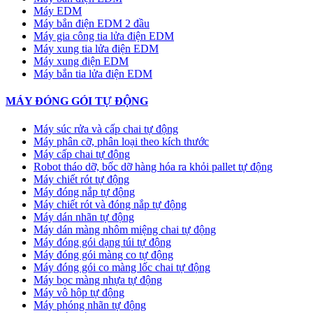
Máy EDM
Máy bắn điện EDM 2 đầu
Máy gia công tia lửa điện EDM
Máy xung tia lửa điện EDM
Máy xung điện EDM
Máy bắn tia lửa điện EDM
MÁY ĐÓNG GÓI TỰ ĐỘNG
Máy súc rửa và cấp chai tự động
Máy phân cỡ, phân loại theo kích thước
Máy cấp chai tự động
Robot tháo dỡ, bốc dỡ hàng hóa ra khỏi pallet tự động
Máy chiết rót tự động
Máy đóng nắp tự động
Máy chiết rót và đóng nắp tự động
Máy dán nhãn tự động
Máy dán màng nhôm miệng chai tự động
Máy đóng gói dạng túi tự động
Máy đóng gói màng co tự động
Máy đóng gói co màng lốc chai tự động
Máy bọc màng nhựa tự động
Máy vô hộp tự động
Máy phóng nhãn tự động