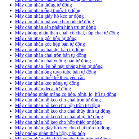
​Máy dán nhãn thùng tự động
Máy dán nhãn ống thuốc tự động
​Máy dán nhãn giấy hồ keo tự động
​Máy dán nhãn mã vạch barcode tự động
​Máy dán nhãn sản phẩm hình trụ tự động
Máy phóng nhãn thân chai, cổ chai, nắp chai tự động
​Máy dán nhãn góc hộp tự động
Máy dán nhãn góc hộp bán tự động
​Máy dán nhãn chai dẹt bán tự động
Máy dán nhãn chai tròn bán tự động
Máy dán nhãn chai vuông bán tự động
Máy dán nhãn lên bề mặt phẵng bán tự động
​Máy dán nhãn ống tuýp tube bán tự động
Máy dán nhãn thiết kế theo yêu cầu
​Máy dán nhãn keo nóng tự động
Máy dán nhãn decal tự động
Máy phóng nhãn màng co hộp, bình, lọ, hũ tự động
Máy dán nhãn hồ keo cho chai tròn tự động
Máy dán nhãn hồ keo cho hộp tròn tự động
Máy dán nhãn hồ keo cho chai thủy tinh tự động
Máy dán nhãn hồ keo cho chai nhựa tự động
Máy dán nhãn hồ keo cho hộp thiếc tự động
Máy dán nhãn giấy hồ keo cho chai tròn tự động
Máy phóng nhãn thân hộp, nắp hộp
Máy dán nhãn giấy hồ keo cho hộp tròn tự động