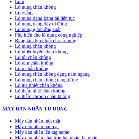
Lò ủ
Lò nung chân không
Lò giếng
Lò nung dạng băng tải liên tục
Lò nung dạng đáy di động
Lò nung giảm ứng suất
Phụ kiện cho lò nung công nghiệp
Băng tải chịu nhiệt cho lò nung
Lò nung chân không
Lò nhiệt luyện chân không
Lò tôi chân không
Lò ram chân không
Lò ủ chân không
Lò nung chân không dạng nằm ngang
Lò nung chân không dạng đứng
Lò gia nhiệt chân không
Lò thấm ni tơ chân không
Lò thấm carbon chân không
MÁY DÁN NHÃN TỰ ĐỘNG
Máy dán nhãn một mặt
Máy dán nhãn hai mặt
Máy dán nhãn lên tag name
Máy dán nhãn chai tròn hai nhãn, ba nhãn