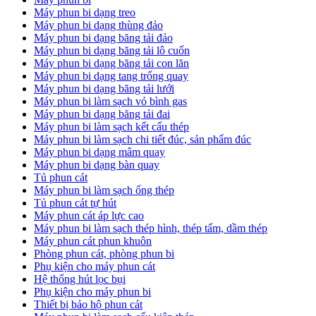
Máy phun bi dạng treo
Máy phun bi dạng thùng đảo
Máy phun bi dạng băng tải đảo
Máy phun bi dạng băng tải lô cuốn
Máy phun bi dạng băng tải con lăn
Máy phun bi dạng tang trống quay
Máy phun bi dạng băng tải lưới
Máy phun bi làm sạch vỏ bình gas
Máy phun bi dạng băng tải đai
Máy phun bi làm sạch kết cấu thép
Máy phun bi làm sạch chi tiết đúc, sản phẩm đúc
Máy phun bi dạng mâm quay
Máy phun bi dạng bàn quay
Tủ phun cát
Máy phun bi làm sạch ống thép
Tủ phun cát tự hút
Máy phun cát áp lực cao
Máy phun bi làm sạch thép hình, thép tấm, dầm thép
Máy phun cát phun khuôn
Phòng phun cát, phòng phun bi
Phụ kiện cho máy phun cát
Hệ thống hút lọc bụi
Phụ kiện cho máy phun bi
Thiết bị bảo hộ phun cát