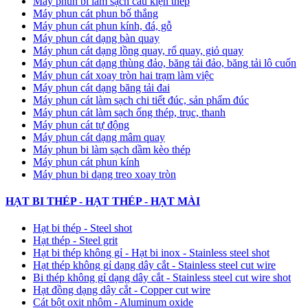
Máy phun bi làm sạch cấu kiện thép
Máy phun cát phun bố thắng
Máy phun cát phun kính, đá, gỗ
Máy phun cát dạng bàn quay
Máy phun cát dạng lồng quay, rổ quay, giỏ quay
Máy phun cát dạng thùng đảo, băng tải đảo, băng tải lô cuốn
Máy phun cát xoay tròn hai trạm làm việc
Máy phun cát dạng băng tải đai
​Máy phun cát làm sạch chi tiết đúc, sản phẩm đúc
Máy phun cát làm sạch ống thép, trục, thanh
Máy phun cát tự động
​Máy phun cát dạng mâm quay
Máy phun bi làm sạch dầm kèo thép
Máy phun cát phun kính
Máy phun bi dạng treo xoay tròn
HẠT BI THÉP - HẠT THÉP - HẠT MÀI
Hạt bi thép - Steel shot
Hạt thép - Steel grit
Hạt bi thép không gỉ - Hạt bi inox - Stainless steel shot
Hạt thép không gỉ dạng dây cắt - Stainless steel cut wire
Bi thép không gỉ dạng dây cắt - Stainless steel cut wire shot
Hạt đồng dạng dây cắt - Copper cut wire
Cát bột oxit nhôm - Aluminum oxide