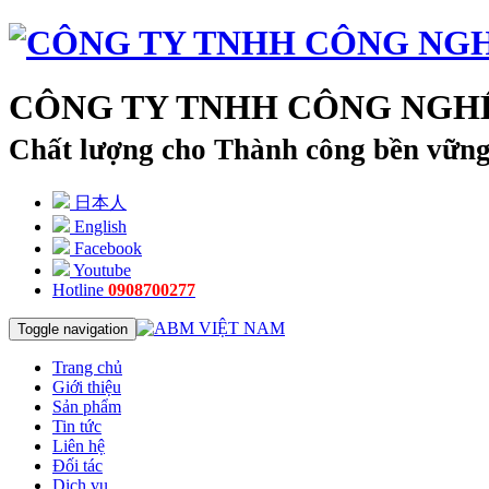
CÔNG TY TNHH CÔNG NGHỆ
Chất lượng cho Thành công bền vữn
日本人
English
Facebook
Youtube
Hotline
0908700277
Toggle navigation
Trang chủ
Giới thiệu
Sản phẩm
Tin tức
Liên hệ
Đối tác
Dịch vụ