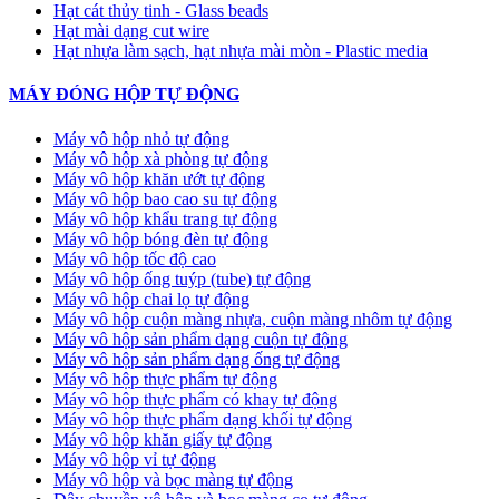
Hạt cát thủy tinh - Glass beads
Hạt mài dạng cut wire
Hạt nhựa làm sạch, hạt nhựa mài mòn - Plastic media
MÁY ĐÓNG HỘP TỰ ĐỘNG
Máy vô hộp nhỏ tự động
Máy vô hộp xà phòng tự động
Máy vô hộp khăn ướt tự động
Máy vô hộp bao cao su tự động
Máy vô hộp khẩu trang tự động
Máy vô hộp bóng đèn tự động
Máy vô hộp tốc độ cao
Máy vô hộp ống tuýp (tube) tự động
Máy vô hộp chai lọ tự động
Máy vô hộp cuộn màng nhựa, cuộn màng nhôm tự động
Máy vô hộp sản phẩm dạng cuộn tự động
Máy vô hộp sản phẩm dạng ống tự động
Máy vô hộp thực phẩm tự động
Máy vô hộp thực phẩm có khay tự động
Máy vô hộp thực phẩm dạng khối tự động
Máy vô hộp khăn giấy tự động
Máy vô hộp vỉ tự động
Máy vô hộp và bọc màng tự động