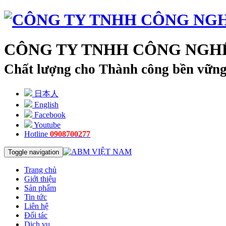
CÔNG TY TNHH CÔNG NGHỆ
Chất lượng cho Thành công bền vữn
日本人
English
Facebook
Youtube
Hotline
0908700277
Toggle navigation
Trang chủ
Giới thiệu
Sản phẩm
Tin tức
Liên hệ
Đối tác
Dịch vụ