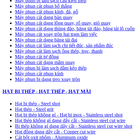
Máy phun bi làm sạch cấu kiện thép
Máy phun cát phun bố thắng
Máy phun cát phun kính, đá, gỗ
Máy phun cát dạng bàn quay
Máy phun cát dạng lồng quay, rổ quay, giỏ quay
Máy phun cát dạng thùng đảo, băng tải đảo, băng tải lô cuốn
Máy phun cát xoay tròn hai trạm làm việc
Máy phun cát dạng băng tải đai
​Máy phun cát làm sạch chi tiết đúc, sản phẩm đúc
Máy phun cát làm sạch ống thép, trục, thanh
Máy phun cát tự động
​Máy phun cát dạng mâm quay
Máy phun bi làm sạch dầm kèo thép
Máy phun cát phun kính
Máy phun bi dạng treo xoay tròn
HẠT BI THÉP - HẠT THÉP - HẠT MÀI
Hạt bi thép - Steel shot
Hạt thép - Steel grit
Hạt bi thép không gỉ - Hạt bi inox - Stainless steel shot
Hạt thép không gỉ dạng dây cắt - Stainless steel cut wire
Bi thép không gỉ dạng dây cắt - Stainless steel cut wire shot
Hạt đồng dạng dây cắt - Copper cut wire
Cát bột oxit nhôm - Aluminum oxide