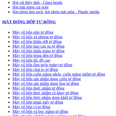
Hạt cát thủy tinh - Glass beads
Hạt mài dạng cut wire
Hạt nhựa làm sạch, hạt nhựa mài mòn - Plastic media
MÁY ĐÓNG HỘP TỰ ĐỘNG
Máy vô hộp nhỏ tự động
Máy vô hộp xà phòng tự động
Máy vô hộp khăn ướt tự động
Máy vô hộp bao cao su tự động
Máy vô hộp khẩu trang tự động
Máy vô hộp bóng đèn tự động
Máy vô hộp tốc độ cao
Máy vô hộp ống tuýp (tube) tự động
Máy vô hộp chai lọ tự động
Máy vô hộp cuộn màng nhựa, cuộn màng nhôm tự động
Máy vô hộp sản phẩm dạng cuộn tự động
Máy vô hộp sản phẩm dạng ống tự động
Máy vô hộp thực phẩm tự động
Máy vô hộp thực phẩm có khay tự động
Máy vô hộp thực phẩm dạng khối tự động
Máy vô hộp khăn giấy tự động
Máy vô hộp vỉ tự động
Máy vô hộp và bọc màng tự động