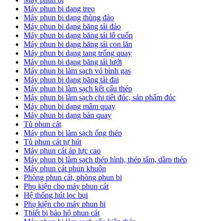
Máy phun bi dạng treo
Máy phun bi dạng thùng đảo
Máy phun bi dạng băng tải đảo
Máy phun bi dạng băng tải lô cuốn
Máy phun bi dạng băng tải con lăn
Máy phun bi dạng tang trống quay
Máy phun bi dạng băng tải lưới
Máy phun bi làm sạch vỏ bình gas
Máy phun bi dạng băng tải đai
Máy phun bi làm sạch kết cấu thép
Máy phun bi làm sạch chi tiết đúc, sản phẩm đúc
Máy phun bi dạng mâm quay
Máy phun bi dạng bàn quay
Tủ phun cát
Máy phun bi làm sạch ống thép
Tủ phun cát tự hút
Máy phun cát áp lực cao
Máy phun bi làm sạch thép hình, thép tấm, dầm thép
Máy phun cát phun khuôn
Phòng phun cát, phòng phun bi
Phụ kiện cho máy phun cát
Hệ thống hút lọc bụi
Phụ kiện cho máy phun bi
Thiết bị bảo hộ phun cát